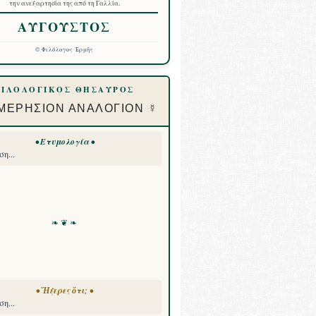
την ανεξαρτησία της από τη Γαλλία.
ΑΥΓΟΥΣΤΟΣ
©
Φιλόλογος Ἑρμῆς
ΦΙΛΟΛΟΓΙΚΟΣ ΘΗΣΑΥΡΟΣ
ΜΕΡΗΣΙΟΝ ΑΝΑΛΟΓΙΟΝ ☿
• Ετυμολογία •
η...
❧ ❦ ❧
• Ἤξερες ὅτι; •
η...