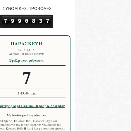
ΣΥΝΟΛΙΚΕΣ ΠΡΟΒΟΛΕΣ
7
9
9
0
8
3
7
ΠΑΡΑΣΚΕΥΗ
Ἀν.
--:--
| Δ.
--:--
Σελήνη:
16ὴ ἡμέρα σελήνης
Σφάλματος φόρτωσης
7
2:43:47 π.μ.
ρτυρος Δομετίου τοῦ Περσός & Ἀστερίου
Μη διαθέσιμα ἀναγνώσματα
ν Σήμερα:
Ελλάδα: 1821: Σφοδρές μάχες και
οιμασία για την τελική φάση της πολιορκίας της
σάς. Κόσμος: 1960: Η Ακτή Ελεφαντοστού κηρύσσει