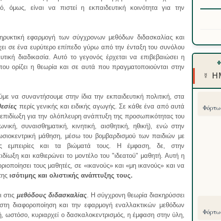
, όμως, είναι να πιστεί η εκπαιδευτική κοινότητα για την
κηρυκτική εφαρμογή των σύγχρονων μεθόδων διδασκαλίας και
ει σε ένα ευρύτερο επίπεδο γύρω από την ένταξη του συνόλου
τική διαδικασία. Αυτό το γεγονός έρχεται να επιβεβαιώσει η
υ ορίζει η θεωρία και σε αυτά που πραγματοποιούνται στην
☿ Η
με να συναντήσουμε στην ίδια την εκπαιδευτική πολιτική, στα
εσίες
περίς γενικής και ειδικής αγωγής. Σε κάθε ένα από αυτά
Φόρτωσ
η επιδίωξη για την ολόπλευρη ανάπτυξη της προσωπικότητας του
ική, συναισθηματική, κινητική, αισθητική, ηθική), ενώ στην
ωσιοκεντρική μάθηση, μέσω του βομβαρδισμού των παιδιών με
ις εμπειρίες και τα βιώματά τους. Η έμφαση, δε, στην
ιδίωξη και καθιερώνει το μοντέλο του "ιδεατού" μαθητή. Αυτή η
ριοποίησει τους μαθητές, σε «ικανούς» και «μη ικανούς» και να
της
ισότιμης και ολιστικής ανάπτυξης τους.
ι στις
μεθόδους διδασκαλίας
. Η σύγχρονη θεωρία διακηρύσσει
 στη διαφοροποίηση και την εφαρμογή εναλλακτικών μεθόδων
Φόρτωσ
, ωστόσο, κυριαρχεί ο δασκαλοκεντρισμός, η έμφαση στην ύλη,