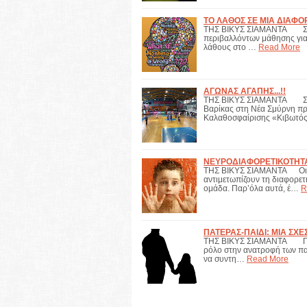
ΤΟ ΛΑΘΟΣ ΣΕ ΜΙΑ ΔΙΑΦ
ΤΗΣ ΒΙΚΥΣ ΣΙΑΜΑΝΤΑ Σημαν
περιβαλλόντων μάθησης για 
λάθους στο …
Read More
ΑΓΩΝΑΣ ΑΓΑΠΗΣ...!!
ΤΗΣ ΒΙΚΥΣ ΣΙΑΜΑΝΤΑ Σήμερ
Βαρίκας στη Νέα Σμύρνη π
Καλαθοσφαίρισης «Κιβωτό
ΝΕΥΡΟΔΙΑΦΟΡΕΤΙΚΟΤΗΤΑ
ΤΗΣ ΒΙΚΥΣ ΣΙΑΜΑΝΤΑ Οι πε
αντιμετωπίζουν τη διαφορετι
ομάδα. Παρ’όλα αυτά, έ…
R
ΠΑΤΕΡΑΣ-ΠΑΙΔΙ: ΜΙΑ ΣΧΕ
ΤΗΣ ΒΙΚΥΣ ΣΙΑΜΑΝΤΑ Παρα
ρόλο στην ανατροφή των παιδ
να συντη…
Read More