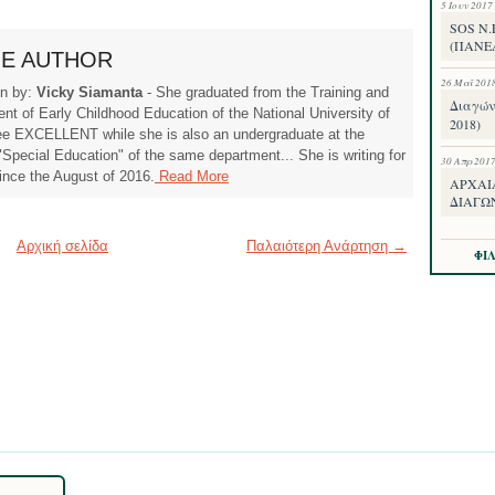
5 Ιουν 2017
SOS Ν
(ΠΑΝΕ
HE AUTHOR
26 Μαΐ 201
ten by:
Vicky Siamanta
- She graduated from the Training and
Διαγών
t of Early Childhood Education of the National University of
2018)
ee EXCELLENT while she is also an undergraduate at the
pecial Education" of the same department... She is writing for
30 Απρ 201
ince the August of 2016.
Read More
ΑΡΧΑΙ
ΔΙΑΓΩ
Αρχική σελίδα
Παλαιότερη Ανάρτηση →
ΦΙ