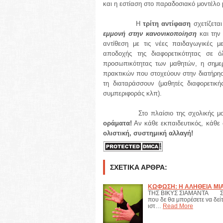
και η εστίαση στο παραδοσιακό μοντέλο 
Η
τρίτη αντίφαση
σχετίζετα
εμμονή στην κανονικοποίηση
και τη
αντίθεση με τις νέες παιδαγωγικές 
αποδοχής της διαφορετικότητας σε ό
προσωπικότητας των μαθητών, η σημερ
πρακτικών που στοχεύουν στην διατήρησ
τη διαταράσσουν (μαθητές διαφορετική
συμπεριφοράς κλπ).
Στο πλαίσιο της σχολικής 
οράματα!
Αν κάθε εκπαιδευτικός, κάθε 
ολιστική, συστημική αλλαγή!
ΣΧΕΤΙΚΆ ΆΡΘΡΑ:
ΚΩΦΩΣΗ: Η ΑΛΗΘΕΙΑ ΜΙΑΣ
ΤΗΣ ΒΙΚΥΣ ΣΙΑΜΑΝΤΑ Σε αυ
που δε θα μπορέσετε να δείτ
ιστ…
Read More