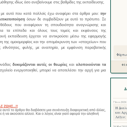
μάθησης ιδίως όσο ανεβαίνουμε στις βαθμίδες της εκπαίδευσης.
ι με αυτό που κατά πολλοίς έχω αναφέρει στα άρθρα μου:
την
ν
ετικετοποίηση
όσων δε συμβαδίζουν με αυτό το πρότυπο. Σε
μεθόδους που αναφέρουν τη σπουδαιότητα αναγνώρισης και
λα τα επίπεδα και όλους τους τομείς και εκφάνσεις της
ινή εκπαίδευση έρχεται να αντικρούσει μέσω της εφαρμογής
η της ομοιομορφίας και την απομάκρυνση των «στοιχείων» που
ς εθνότητας, φυλής, με αναπηρία, με εμφάνιση παραβατικής
Φόρτωσ
μονάδας
δοκιμάζονται αυτές οι θεωρίες
και
υλοποιούνται τα
ΦΙ
σχολείο ενεργοποιηθεί, μπορεί να αποτελέσει την αρχή για μια
Δ
7 Ιουν 2026
 ΖΩΗΣ...!!
Η Διαλ
τό το άρθρο θα διαβάσετε μια συνέντευξη διαφορετική από άλλες,
και Αρχ
ε ή να ακούσετε αλλού. Και ο λόγος είναι γιατί αφορά την αληθινή
Λέξεις
26 Μαΐ 201