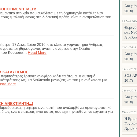
Διαγών
ΟΡΟΠΟΙΗΜΕΝΗ ΤΑΞΗ!
2018)
τικό στοιχείο που συνδέεται με τη δημιουργία κατάλληλων
τους εμπλεκόμενους στη διδακτική πράξη, είναι η αντιμετώπιση του
25 Ιουλ 202
Θερινό 
και Νεό
Ανάλυ
α, 17 Δεκεμβρίου 2016, στο κλειστό γυμναστήριο Ανδρέας
5 Μαΐ 2018
ραγματοποιήθηκε αγώνας αγάπης ανάμεσα στην Ομάδα
ς του Κόσμου»…
Read More
Διαγών
2018)
3 Ιουν 2017
 ΚΑΙ ΑΥΤΙΣΜΟΣ
SOS Α
ρισσότερες έρευνες αναφέρουν ότι τα άτομα με αυτισμό
2017)
κότητά τους ως μια διαδικασία μοναξιάς και του μη ανήκειν σε μια
ead More
2 Ιουν 2018
Διαγών
2018)
ΣΗ ΑΝΕΚΤΙΜΗΤΗ...!
δοσιακά, η μητέρα είναι αυτή που αναλαμβάνει πρωταγωνιστικό
ιών, ενώ ο πατέρας είναι αυτός που έχει την ευθύνη να εργαστεί για
7 Ιουν 2026
Η Ερμη
Γενικό 
Άριστη