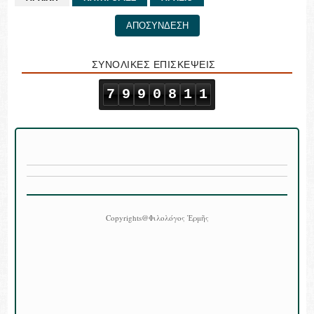
ΑΠΟΣΥΝΔΕΣΗ
ΣΥΝΟΛΙΚΕΣ ΕΠΙΣΚΕΨΕΙΣ
7
9
9
0
8
1
1
Copyrights@Φιλολόγος Ἑρμῆς