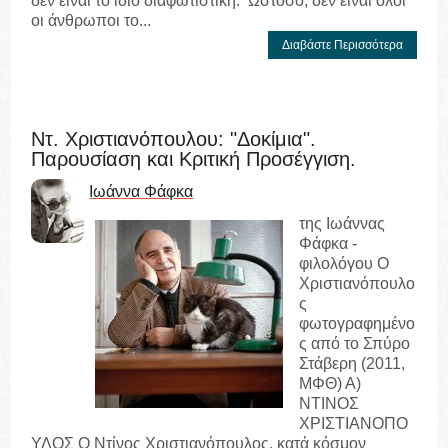
δεν είναι το ίδιο διαφωτιστική. Ωστόσο, δεν είναι όλοι
οι άνθρωποι το...
Διαβάστε Περισσότερα
Ντ. Χριστιανόπουλου: "Δοκίμια".
Παρουσίαση και Κριτική Προσέγγιση.
Ιωάννα Φάφκα
της Ιωάννας
Φάφκα -
φιλολόγου Ο
Χριστιανόπουλο
ς
φωτογραφημένο
ς από το Σπύρο
Στάβερη (2011,
ΜΦΘ) Α)
ΝΤΙΝΟΣ
ΧΡΙΣΤΙΑΝΟΠΟ
ΥΛΟΣ Ο Ντίνος Χριστιανόπουλος, κατά κόσμον