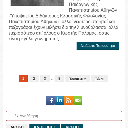
Παιδαγωγικῆς
Πανεπιστημίου Ἀθηνῶν
-Ὑποψηφίου Διδάκτορος Κλασσικῆς Φιλολογίας
Πανεπιστημίου Ἀθηνῶν Πολλοί νεώτεροι ποιηταί και
πεζογράφοι έχουν μιλήσει δια την λιμνοθάλασσα, αλλά
περισσότερο απ’ όλους ο Κωστής Παλαμάς, όστις
είναι μεγάλο γέννημα της...
Διαβάστε Περισσότερα
...
1
2
3
8
Ἐπόμενη »
Τελική
ΑΡΧΙΚΗ
ΚΑΤΗΓΟΡΙΕΣ
ΑΡΧΕΙΟ