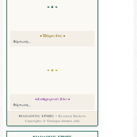
❧ ❦ ❧
• Ἤξερες ὅτι; •
Φόρτωση...
❧ ❦ ❧
• Καθημερινός Βίος •
Φόρτωση...
ΦΙΛΟΛΟΓΟΣ ΕΡΜΗΣ
• Κλασική Παιδεία
Copyrights © filologos-hermes.info
ΦΙΛΟΛΟΓΟΣ ΕΡΜΗΣ