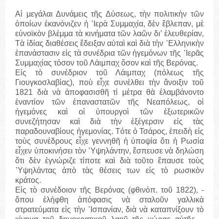
Αἱ μεγάλαι Δυνάμεις τῆς Δύσεως, τὴν πολιτικὴν τῶν
ὁποίων ἐκανόνιζεν ἡ ῾Ιερὰ Συμμαχία, δὲν ἔβλεπαν, μὲ
εὐνοϊκὸν βλέμμα τὰ κινήματα τῶν λαῶν δι’ ἐλευθερίαν,
Τὰ ἰδίας διαθέσεις ἔδειξαν αὐταὶ καὶ διὰ τὴν ῾Ελληνικὴν
ἐπανάστασιν εἰς τὰ συνέδρια τῶν ἡγεμόνων τῆς ῾Ιερᾶς
Συμμαχίας τόσον τοῦ Λάιμπαχ ὅσον καὶ τῆς Βερόνας.
Εἰς τὸ συνέδριον τοῦ Λάιμπαχ (πόλεως τῆς
Γιουγκοσλαβίας), ποὺ εἶχε συνέλθει τὴν ἄνοιξιν τοῦ
1821 διὰ νὰ ἀποφασισθῆ τί μέτρα θὰ ἐλαμβάνοντο
ἐναντίον τῶν ἐπαναστατῶν τῆς Νεαπόλεως, οἱ
ἡγεμόνες καὶ οἱ ὑπουργοὶ τῶν ἐξωτερικῶν
συνεζήτησαν καὶ διὰ τὴν ἐξέγερσιν εἰς τὰς
παραδουναβίους ἡγεμονίας. Τότε ὁ Τσάρος, ἐπειδὴ εἰς
τοὺς συνέδρους εἶχε γεννηθῆ ἡ ὑποψία ὅτι ἡ Ρωσία
εἶχεν ὑποκινήσει τὸν ῾Υψηλάντην, ἔσπευσε νὰ δηλώση
ὅτι δὲν ἐγνώριζε τίποτε καὶ διὰ τοῦτο ἔπαυσε τοὺς
῾Υψηλάντας ἀπὸ τὰς θέσεις των εἰς τὸ ρωσικὸν
κράτος.
Εἰς τὸ συνέδοιον τῆς Βερόνας (φθινόπ. τοῦ 1822), -
ὅπου ἐλήφθη ἀπόφασις νὰ σταλοῦν γαλλικὰ
στρατεύματα εἰς τὴν ῾Ισπανίαν, διὰ νὰ καταπνίξουν τὸ