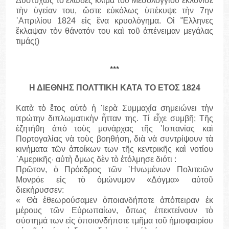
Δυστυχῶς τὸ ἑλῶδες κλῖμα τοῦ Μεσολογγίου ἐκλόνισε
τὴν ὑγείαν του, ὥστε εὐκόλως ὑπέκυψε τὴν 7ην
᾽Απριλίου 1824 εἰς ἕνα κρυολόγημα. Οἱ ῞Ελληνες
ἔκλαψαν τὸν θάνατόν του καὶ τοῦ ἀπένειμαν μεγάλας
τιμάς()
***
Η ΔΙΕΘΝΗΣ ΠΟΛΤΤΙΚΗ ΚΑΤΑ ΤΟ ΕΤΟΣ 1824
Κατὰ τὸ ἔτος αὐτὸ ἡ ῾Ιερὰ Συμμαχία σημειώνει τὴν
πρώτην διπλωματικὴν ἧτταν της. Τί εἶχε συμβῆ; Τῆς
ἐζητήθη ἀπὸ τοὺς μονάρχας τῆς ῾Ισπανίας καὶ
Πορτογαλίας νὰ τοὺς βοηθήση, διὰ νὰ συντρίψουν τὰ
κινήματα τῶν ἀποίκων των τῆς κεντρικῆς καὶ νοτίου
᾽Αμερικῆς· αὐτὴ ὅμως δὲν τὸ ἐτόλμησε διότι :
Πρῶτον, ὁ Πρόεδρος τῶν ῾Ηνωμένων Πολιτειῶν
Μονρόε εἰς τὸ ὁμώνυμον «Δόγμα» αὐτοῦ
διεκήρυσσεν:
« Θὰ ἐθεωρούσαμεν ὁποιανδήποτε ἀπόπειραν ἐκ
μέρους τῶν Εὐρωπαίων, ὅπως ἐπεκτείνουν τὸ
σύστημά των εἰς ὁποιονδήποτε τμῆμα τοῦ ἡμισφαιρίου