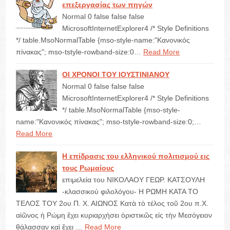
επεξεργασίας των πηγών
Normal 0 false false false
MicrosoftInternetExplorer4 /* Style Definitions
*/ table.MsoNormalTable {mso-style-name:"Κανονικός
πίνακας"; mso-tstyle-rowband-size:0…
Read More
ΟΙ ΧΡΟΝΟΙ ΤΟΥ ΙΟΥΣΤΙΝΙΑΝΟΥ
Normal 0 false false false
MicrosoftInternetExplorer4 /* Style Definitions
*/ table.MsoNormalTable {mso-style-
name:"Κανονικός πίνακας"; mso-tstyle-rowband-size:0;…
Read More
Η επίδρασις του ελληνικού πολιτισμού εις
τους Ρωμαίους
επιμελεία του ΝΙΚΟΛΑΟΥ ΓΕΩΡ. ΚΑΤΣΟΥΛΗ
-κλασσικού φιλολόγου- Η ΡΩΜΗ ΚΑΤΑ ΤΟ
ΤΕΛΟΣ ΤΟΥ 2ου Π. Χ. ΑΙΩΝΟΣ Κατὰ τὸ τέλος τοῦ 2ου π.Χ.
αἰῶνος ἡ Ρώμη ἔχει κυριαρχήσει ὁριστικῶς εἰς τὴν Μεσόγειον
θάλασσαν καὶ ἔχει …
Read More