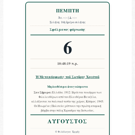
ΠΕΜΠΤΗ
Ἀν.
--:--
| Δ.
--:--
Σελήνη:
16ὴ ἡμέρα σελήνης
Σφάλματος φόρτωσης
6
10:48:20 π.μ.
Ἡ Μεταμόρφωσις τοῦ Σωτῆρος Χριστοῦ
Μη διαθέσιμα ἀναγνώσματα
Σαν Σήμερα:
Ελλάδα: 1912: Ιδρύεται το κόμμα των
Φιλελευθέρων από τον Ελευθέριο Βενιζέλο,
αλλάζοντας το πολιτικό τοπίο της χώρας. Κόσμος: 1945:
Οι Ηνωμένες Πολιτείες ρίπτουν την πρώτη ατομική
βόμβα στην πόλη Χιροσίμα της Ιαπωνίας.
ΑΥΓΟΥΣΤΟΣ
©
Φιλόλογος Ἑρμῆς