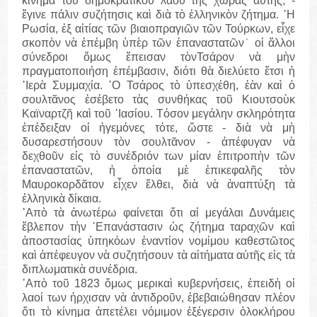
κίνημα τοῦ δημοκρατικοῦ λαοῦ τῆς χώρας αὐτῆς, -
ἔγινε πάλιν συζήτησις καὶ διὰ τὸ ἑλληνικὸν ζήτημα. ῾Η
Ρωσία, ἐξ αἰτίας τῶν βιαιοπραγιῶν τῶν Τούρκων, εἶχε
σκοπὸν νὰ ἐπέμβη ὑπὲρ τῶν ἐπαναστατῶν˙ οἱ ἄλλοι
σύνεδροι ὅμως ἔπεισαν τὸνΤσάρον νὰ μὴν
πραγματοποιήση ἐπέμβασιν, διότι θὰ διελύετο ἔτσι ἡ
῾Ιερὰ Συμμαχία. ῾Ο Τσάρος τὸ ὑπεσχέθη, ἐὰν καὶ ὁ
σουλτᾶνος ἐσέβετο τὰς συνθήκας τοῦ Κιουτσοὺκ
Καϊναρτζῆ καὶ τοῦ ᾽Ιασίου. Τόσον μεγάλην σκληρότητα
ἐπέδειξαν οἱ ἡγεμόνες τότε, ὥστε - διὰ νὰ μὴ
δυσαρεστήσουν τὸν σουλτᾶνον - ἀπέφυγαν νὰ
δεχθοῦν εἰς τὸ συνέδριόν των μίαν ἐπιτροπὴν τῶν
ἐπαναστατῶν, ἡ ὁποία μὲ ἐπικεφαλῆς τὸν
Μαυροκορδᾶτον εἶχεν ἔλθει, διὰ νὰ ἀναπτύξη τὰ
ἑλληνικὰ δίκαια.
᾽Απὸ τὰ ἀνωτέρω φαίνεται ὅτι αἱ μεγάλαι Δυνάμεις
ἔβλεπον τὴν ᾽Επανάστασιν ὡς ζήτημα ταραχῶν καὶ
ἀποστασίας ὑπηκόων ἐναντίον νομίμου καθεστῶτος
καὶ ἀπέφευγον νὰ συζητήσουν τὰ αἰτήματα αὐτῆς εἰς τὰ
διπλωματικὰ συνέδρια.
᾽Απὸ τοῦ 1823 ὅμως μερικαὶ κυβερνήσεις, ἐπειδὴ οἱ
λαοί των ἡρχισαν νὰ ἀντιδροῦν, ἐβεβαιώθησαν πλέον
ὅτι τὸ κίνημα ἀπετέλει νόμιμον ἐξέγερσιν ὁλοκλήρου