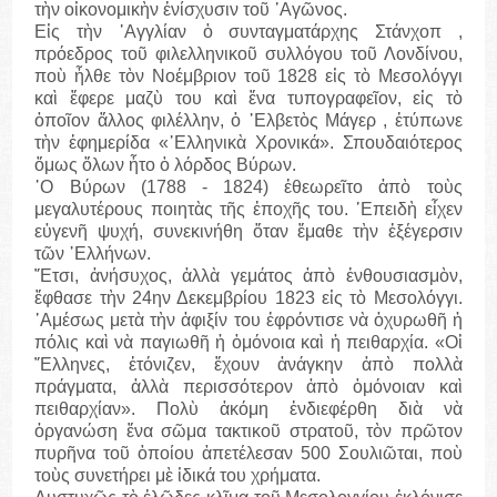
τὴν οἰκονομικὴν ἐνίσχυσιν τοῦ ᾽Αγῶνος.
Εἰς τὴν ᾽Αγγλίαν ὁ συνταγματάρχης Στάνχοπ ,
πρόεδρος τοῦ φιλελληνικοῦ συλλόγου τοῦ Λονδίνου,
ποὺ ἦλθε τὸν Νοέμβριον τοῦ 1828 εἰς τὸ Μεσολόγγι
καὶ ἔφερε μαζὺ του καὶ ἕνα τυπογραφεῖον, εἰς τὸ
ὁποῖον ἄλλος φιλέλλην, ὁ ῾Ελβετὸς Μάγερ , ἐτύπωνε
τὴν ἐφημερίδα «῾Ελληνικὰ Χρονικά». Σπουδαιότερος
ὅμως ὅλων ἦτο ὁ λόρδος Βύρων.
῾Ο Βύρων (1788 - 1824) ἐθεωρεῖτο ἀπὸ τοὺς
μεγαλυτέρους ποιητὰς τῆς ἐποχῆς του. ᾽Επειδὴ εἶχεν
εὐγενῆ ψυχή, συνεκινήθη ὅταν ἔμαθε τὴν ἐξέγερσιν
τῶν ῾Ελλήνων.
῎Ετσι, ἀνήσυχος, ἀλλὰ γεμάτος ἀπὸ ἐνθουσιασμὸν,
ἔφθασε τὴν 24ην Δεκεμβρίου 1823 εἰς τὸ Μεσολόγγι.
᾽Αμέσως μετὰ τὴν ἀφιξίν του ἐφρόντισε νὰ ὀχυρωθῆ ἡ
πόλις καὶ νὰ παγιωθῆ ἡ ὁμόνοια καὶ ἡ πειθαρχία. «Οἱ
῞Ελληνες, ἐτόνιζεν, ἔχουν ἀνάγκην ἀπὸ πολλὰ
πράγματα, ἀλλὰ περισσότερον ἀπὸ ὁμόνοιαν καὶ
πειθαρχίαν». Πολὺ ἀκόμη ἐνδιεφέρθη διὰ νὰ
ὀργανώση ἕνα σῶμα τακτικοῦ στρατοῦ, τὸν πρῶτον
πυρῆνα τοῦ ὁποίου ἀπετέλεσαν 500 Σουλιῶται, ποὺ
τοὺς συνετήρει μὲ ἰδικά του χρήματα.