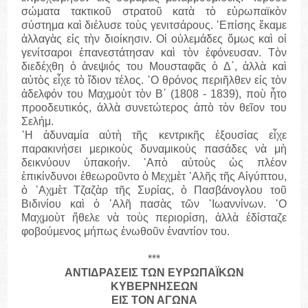
σώματα τακτικοῦ στρατοῦ κατὰ τὸ εὐρωπαϊκὸν
σύστημα καὶ διέλυσε τοὺς γενιτσάρους. ᾽Επίσης ἔκαμε
ἀλλαγὰς εἰς τὴν διοίκησιν. Οἱ οὐλεμάδες ὅμως καὶ οἱ
γενίτσαροι ἐπανεστάτησαν καὶ τὸν ἐφόνευσαν. Τὸν
διεδέχθη ὁ ἀνεψιός του Μουσταφᾶς ὁ Δ΄, ἀλλὰ καὶ
αὐτὸς εἶχε τὸ ἴδιον τέλος. ῾Ο θρόνος περιῆλθεν εἰς τὸν
ἀδελφόν του Μαχμοὺτ τὸν Β΄ (1808 - 1839), ποὺ ἦτο
προοδευτικός, ἀλλὰ συνετώτερος ἀπὸ τὸν θεῖον του
Σελήμ.
῾Η ἀδυναμία αὐτὴ τῆς κεντρικῆς ἐξουσίας εἶχε
παρακινήσει μερικοὺς δυναμικοὺς πασάδες νὰ μὴ
δεικνύουν ὑπακοήν. ᾽Απὸ αὐτοὺς ὡς πλέον
ἐπικίνδυνοι ἐθεωροῦντο ὁ Μεχμὲτ ᾽Αλῆς τῆς Αἰγύπτου,
ὁ ᾽Αχμὲτ Τζαζὰρ τῆς Συρίας, ὁ Πασβάνογλου τοῦ
Βιδινίου καὶ ὁ ᾽Αλῆ πασὰς τῶν ᾽Ιωαννίνων. ῾Ο
Μαχμοὺτ ἤθελε νὰ τοὺς περιορίση, ἀλλὰ ἐδίσταζε
φοβούμενος μήπως ἑνωθοῦν ἐναντίον του.
***
ΑΝΤΙΔΡΑΣΕΙΣ ΤΩΝ ΕΥΡΩΠΑΪΚΩΝ
ΚΥΒΕΡΝΗΣΕΩΝ
ΕΙΣ ΤΟΝ ΑΓΩΝΑ