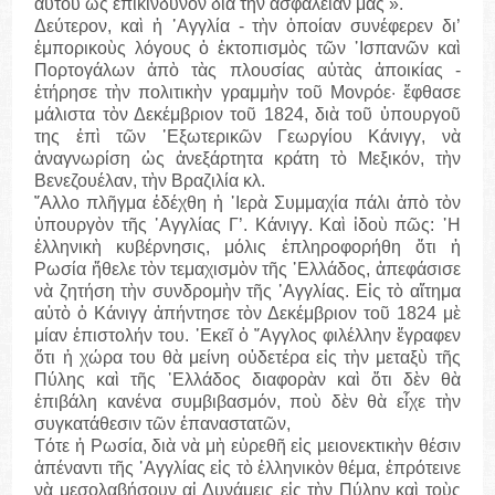
αὐτοῦ ὡς έπικίνδυνον διὰ την ἀσφάλειάν μας ».
Δεύτερον, καὶ ἡ ᾽Αγγλία - τὴν ὁποίαν συνέφερεν δι’
ἐμπορικοὺς λόγους ὁ ἐκτοπισμὸς τῶν ῾Ισπανῶν καὶ
Πορτογάλων ἀπὸ τὰς πλουσίας αὐτὰς ἀποικίας -
ἐτήρησε τὴν πολιτικὴν γραμμὴν τοῦ Μονρόε· ἔφθασε
μάλιστα τὸν Δεκέμβριον τοῦ 1824, διὰ τοῦ ὑπουργοῦ
της ἐπὶ τῶν ᾽Εξωτερικῶν Γεωργίου Κάνιγγ, νὰ
ἀναγνωρίση ὡς ἀνεξάρτητα κράτη τὸ Μεξικόν, τὴν
Βενεζουέλαν, τὴν Βραζιλία κλ.
῎Αλλο πλῆγμα ἐδέχθη ἡ ῾Ιερὰ Συμμαχία πάλι ἀπὸ τὸν
ὑπουργὸν τῆς ᾽Αγγλίας Γ’. Κάνιγγ. Καὶ ἰδοὺ πῶς: ῾Η
ἑλληνικὴ κυβέρνησις, μόλις ἐπληροφορήθη ὅτι ἡ
Ρωσία ἤθελε τὸν τεμαχισμὸν τῆς ῾Ελλάδος, ἀπεφάσισε
νὰ ζητήση τὴν συνδρομὴν τῆς ᾽Αγγλίας. Εἰς τὸ αἴτημα
αὐτὸ ὁ Κάνιγγ ἀπήντησε τὸν Δεκέμβριον τοῦ 1824 μὲ
μίαν ἐπιστολήν του. ᾽Εκεῖ ὁ ῎Αγγλος φιλέλλην ἔγραφεν
ὅτι ἡ χώρα του θὰ μείνη οὐδετέρα εἰς τὴν μεταξὺ τῆς
Πύλης καὶ τῆς ῾Ελλάδος διαφορὰν καὶ ὅτι δὲν θὰ
ἐπιβάλη κανένα συμβιβασμόν, ποὺ δὲν θὰ εἶχε τὴν
συγκατάθεσιν τῶν ἐπαναστατῶν,
Τότε ἡ Ρωσία, διὰ νὰ μὴ εὑρεθῆ εἰς μειονεκτικὴν θέσιν
ἀπέναντι τῆς ᾽Αγγλίας εἰς τὸ ἑλληνικὸν θέμα, ἐπρότεινε
νὰ μεσολαβήσουν αἱ Δυνάμεις εἰς τὴν Πύλην καὶ τοὺς