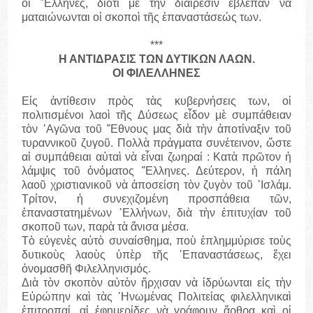
οἱ ῞Ελληνες, διότι μὲ τὴν διαίρεσιν ἔβλεπαν νὰ
ματαιώνωνται οἱ σκοποὶ τῆς ἐπαναστάσεώς των.
***
Η ΑΝΤΙΔΡΑΣΙΣ ΤΩΝ ΔΥΤΙΚΩΝ ΛΑΩΝ.
ΟΙ ΦΙΛΕΛΛΗΝΕΣ
Εἰς ἀντίθεσιν πρὸς τὰς κυβερνήσεις των, οἱ
πολιτισμένοι λαοὶ τῆς Δύσεως εἶδον μὲ συμπάθειαν
τὸν ᾽Αγῶνα τοῦ ῎Εθνους μας διὰ τὴν ἀποτίναξιν τοῦ
τυραννικοῦ ζυγοῦ. Πολλὰ πράγματα συνέτεινον, ὥστε
αἱ συμπάθειαι αὐταὶ νὰ εἶναι ζωηραί : Κατὰ πρῶτον ἡ
λάμψις τοῦ ὀνόματος ῞Ελληνες. Δεύτερον, ἡ πάλη
λαοῦ χριστιανικοῦ νὰ ἀποσείση τὸν ζυγὸν τοῦ ᾽Ισλάμ.
Τρίτον, ἡ συνεχιζομένη προσπάθεια τῶν,
ἐπαναστατημένων ῾Ελλήνων, διὰ τὴν ἐπιτυχίαν τοῦ
σκοποῦ των, παρὰ τὰ ἄνισα μέσα.
Τὸ εὐγενὲς αὐτὸ συναίσθημα, ποὺ ἐπλημμύρισε τοὺς
δυτικοὺς λαοὺς ὑπὲρ τῆς ᾽Επαναστάσεως, ἔχει
ὀνομασθῆ Φιλελληνισμός.
Διὰ τὸν σκοπὸν αὐτὸν ἤρχισαν νὰ ἱδρύωνται εἰς τὴν
Εὐρώπην καὶ τὰς ῾Ηνωμένας Πολιτείας φιλελληνικαὶ
ἐπιτροπαί, αἱ ἐφημερίδες νὰ γράφουν ἄρθρα καὶ οἱ