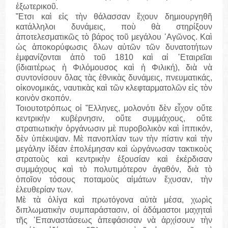
ἐξωτερικοῦ.
῎Ετσι καὶ εἰς τὴν θάλασσαν ἔχουν δημιουργηθῆ
κατάλληλοι δυνάμεις, ποὺ θὰ στηρίξουν
ἀποτελεσματικῶς τὸ βάρος τοῦ μεγάλου ᾽Αγῶνος. Καὶ
ὡς ἀποκορύφωσις ὅλων αὐτῶν τῶν δυνατοτήτων
ἐμφανίζονται ἀπὸ τοῦ 1810 καὶ αἱ ῾Εταιρεῖαι
(ἰδιαιτέρως ἡ Φιλόμουσος καὶ ἡ Φιλική), διὰ νὰ
συντονίσουν ὅλας τὰς ἐθνικὰς δυνάμεις, πνευματικάς,
οἰκονομικάς, ναυτικὰς καὶ τῶν κλεφταρματολῶν εἰς τὸν
κοινὸν σκοπόν.
Τοιουτοτρόπως οἱ ῞Ελληνες, μολονότι δὲν εἶχον οὔτε
κεντρικὴν κυβέρνησιν, οὔτε συμμάχους, οὔτε
στρατιωτικὴν ὀργάνωσιν μὲ πυροβολικὸν καὶ ἱππικόν,
δὲν ὑπέκυψαν. Μὲ πανοπλίαν των τὴν πίστιν καὶ τὴν
μεγάλην ἰδέαν ἐπολέμησαν καὶ ὠργάνωσαν τακτικοὺς
στρατοὺς καὶ κεντρικὴν ἐξουσίαν καὶ ἐκέρδισαν
συμμάχους καὶ τὸ πολυτιμότερον ἀγαθόν, διὰ τὸ
ὁποῖον τόσους ποταμοὺς αἱμάτων ἔχυσαν, τὴν
ἐλευθερίαν των.
Μὲ τὰ ὀλίγα καὶ πρωτόγονα αὐτὰ μέσα, χωρὶς
διπλωματικὴν συμπαράστασιν, οἱ ἀδάμαστοι μαχηταὶ
τῆς ᾽Επαναστάσεως ἀπεφάσισαν νὰ ἀρχίσουν τὴν