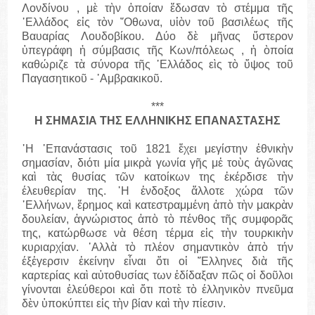
Λονδίνου , μὲ τὴν ὁποίαν ἔδωσαν τὸ στέμμα τῆς
῾Ελλάδος εἰς τὸν ῎Οθωνα, υἱὸν τοῦ βασιλέως τῆς
Βαυαρίας Λουδοβίκου. Δύο δὲ μῆνας ὕστερον
ὑπεγράφη ἡ σύμβασις τῆς Κων/πόλεως , ἡ ὸποία
καθώριζε τὰ σύνορα τῆς ῾Ελλάδος εὶς τὸ ὕψος τοῦ
Παγασητικοῦ - ᾽Αμβρακικοῦ.
***
Η ΣΗΜΑΣΙΑ ΤΗΣ ΕΛΛΗΝΙΚΗΣ ΕΠΑΝΑΣΤΑΣΗΣ
῾Η ᾽Επανάστασις τοῦ 1821 ἔχει μεγίστην ἐθνικὴν
σημασίαν, διότι μία μικρὰ γωνία γῆς μἐ τοὺς ἀγῶνας
καὶ τὰς θυσίας τῶν κατοίκων της ἐκέρδισε τὴν
έλευθερίαν της. ῾Η ἐνδοξος ἄλλοτε χώρα τῶν
῾Ελλήνων, ἔρημος καὶ κατεστραμμένη ἀπὸ τὴν μακρὰν
δουλείαν, ἀγνώριστος ἀπὸ τὸ πένθος τῆς συμφορᾶς
της, κατώρθωσε νὰ θέση τέρμα εἱς τὴν τουρκικὴν
κυριαρχίαν. ᾽Αλλὰ τὸ πλέον σημαντικὸν ἀπὸ τήν
έξἑγερσιν ἐκείνην εἶναι ὅτι οἱ ῞Ελληνες διὰ τῆς
καρτερίας καὶ αὐτοθυσίας των ἐδίδαξαν πῶς οἱ δοῦλοι
γίνονται ἐλεύθεροι καὶ ὅτι ποτὲ τὸ έλληνικὸν πνεῦμα
δὲν ὑποκύπτει εἰς τὴν βίαν καὶ τὴν πίεσιν.