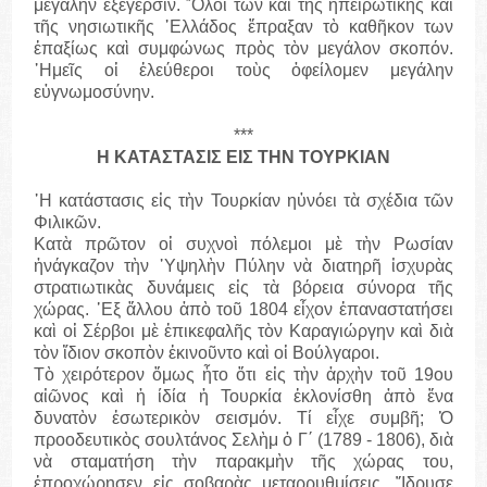
μεγάλην ἐξέγερσιν. ῞Ολοι των καὶ τῆς ἠπειρωτικῆς καὶ
τῆς νησιωτικῆς ῾Ελλάδος ἔπραξαν τὸ καθῆκον των
ἐπαξίως καὶ συμφώνως πρὸς τὸν μεγάλον σκοπόν.
῾Ημεῖς οἱ ἐλεύθεροι τοὺς ὀφείλομεν μεγάλην
εὐγνωμοσύνην.
***
Η ΚΑΤΑΣΤΑΣΙΣ ΕΙΣ ΤΗΝ ΤΟΥΡΚΙΑΝ
῾Η κατάστασις εἰς τὴν Τουρκίαν ηὐνόει τὰ σχέδια τῶν
Φιλικῶν.
Κατὰ πρῶτον οἱ συχνοὶ πόλεμοι μὲ τὴν Ρωσίαν
ἠνάγκαζον τὴν ῾Υψηλὴν Πύλην νὰ διατηρῆ ἰσχυρὰς
στρατιωτικὰς δυνάμεις εἰς τὰ βόρεια σύνορα τῆς
χώρας. ᾽Εξ ἄλλου ἀπὸ τοῦ 1804 εἶχον ἐπαναστατήσει
καὶ οἱ Σέρβοι μὲ ἐπικεφαλῆς τὸν Καραγιώργην καὶ διὰ
τὸν ἴδιον σκοπὸν ἐκινοῦντο καὶ οἱ Βούλγαροι.
Τὸ χειρότερον ὅμως ἦτο ὅτι εἰς τὴν ἀρχὴν τοῦ 19ου
αἰῶνος καὶ ἡ ίδία ἡ Τουρκία ἐκλονίσθη ἀπὸ ἕνα
δυνατὸν ἐσωτερικὸν σεισμόν. Τί εἶχε συμβῆ; Ὁ
προοδευτικὸς σουλτάνος Σελὴμ ὁ Γ΄ (1789 - 1806), διὰ
νὰ σταματήση τὴν παρακμὴν τῆς χώρας του,
ἐπροχώρησεν εἰς σοβαρὰς μεταρρυθμίσεις. ῞Ιδρυσε