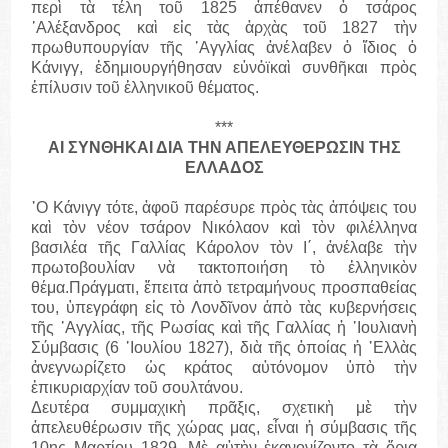
περὶ τὰ τέλη τοῦ 1825 ἀπέθανεν ὁ τσάρος
᾽Αλέξανδρος καὶ εἰς τὰς ἀρχὰς τοῦ 1827 τὴν
πρωθυπουργίαν τῆς ᾽Αγγλίας ἀνέλαβεν ὁ ἴδιος ὁ
Κάνιγγ, ἐδημιουργήθησαν εὐνὀϊκαὶ συνθῆκαι πρὸς
ἐπίλυσιν τοῦ ἑλληνικοῦ θέματος.
***
ΑΙ ΣΥΝΘΗΚΑΙ ΔΙΑ ΤΗΝ ΑΠΕΛΕΥΘΕΡΩΣΙΝ ΤΗΣ
ΕΛΛΑΔΟΣ
῾Ο Κάνιγγ τότε, ἀφοῦ παρέσυρε πρὸς τὰς ἀπόψεις του
καὶ τὸν νέον τσάρον Νικόλαον καὶ τὸν φιλέλληνα
βασιλέα τῆς Γαλλίας Κάρολον τὸν Ι΄, ἀνέλαβε τὴν
πρωτοβουλίαν νὰ τακτοποιήση τὸ ἑλληνικὸν
θέμα.Πράγματι, ἔπειτα ἀπὸ τετραμήνους προσπαθείας
του, ὑπεγράφη εἰς τὸ Λονδῖνον ἀπὸ τὰς κυβερνήσεις
τῆς ᾽Αγγλίας, τῆς Ρωσίας καὶ τῆς Γαλλίας ἡ ᾽Ιουλιανὴ
Σύμβασις (6 ᾽Ιουλίου 1827), διὰ τῆς ὁποίας ἡ ῾Ελλὰς
ἀνεγνωρίζετο ὡς κράτος αὐτόνομον ὑπὸ τὴν
ἐπικυριαρχίαν τοῦ σουλτάνου.
Δευτέρα συμμαχικὴ πρᾶξις, σχετικὴ μὲ τὴν
ἀπελευθέρωσιν τῆς χώρας μας, εἶναι ἡ σύμβασις τῆς
10ης Μαρτίου 1829. Μὲ αὐτὴν ἐκανονίζοντο τὰ ὅρια