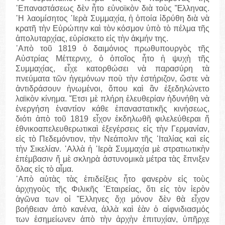
᾽Επαναστάσεως δὲν ἦτο εὐνοϊκὸν διὰ τοὺς Ἕλληνας.
῾Η λαομίσητος ῾Ιερὰ Συμμαχία, ἡ ὁποία ἱδρύθη διὰ νὰ
κρατῆ τὴν Εὐρώπην καὶ τὸν κόσμον ὑπὸ τὸ πέλμα τῆς
ἀπολυταρχίας, εὑρίσκετο εἰς τὴν ἀκμήν της.
᾽Απὸ τοῦ 1819 ὁ δαιμόνιος πρωθυπουργὸς τῆς
Αὐστρίας Μέττερνιχ, ὁ ὁποῖος ἦτο ἡ ψυχὴ τῆς
Συμμαχίας, εἶχε κατορθώσει νὰ παρασύρη τὰ
πνεύματα τῶν ἡγεμόνων ποὺ τὴν ἐστήριζον, ὥστε νὰ
ἀντιδράσουν ἡνωμένοι, ὅπου καὶ ἂν ἐξεδηλώνετο
λαϊκὸν κίνημα. ῎Ετσι μὲ πλήρη ἐλευθερίαν ἠδυνήθη νὰ
ἐνεργήση ἐναντίον κάθε ἐπαναστατικῆς κινήσεως,
διότι ἀπὸ τοῦ 1819 εἶχον ἐκδηλωθῆ φιλελεύθεραι ἤ
ἐθνικοαπελευθερωτικαὶ ἐξεγέρσεις εἰς τὴν Γερμανίαν,
εἰς τὸ Πεδεμόντιον, τὴν Νεάπολιν τῆς ᾽Ιταλίας καὶ εἰς
τὴν Σικελίαν. ᾽Αλλὰ ἡ ῾Ιερὰ Συμμαχία μὲ στρατιωτικὴν
ἐπέμβασιν ἤ μὲ σκληρὰ ἀστυνομικὰ μέτρα τὰς ἔπνιξεν
ὅλας εἰς τὸ αἷμα.
᾽Απὸ αὐτὰς τὰς ἐπιδείξεις ἦτο φανερὸν εἰς τοὺς
ἀρχηγοὺς τῆς Φιλικῆς ῾Εταιρείας, ὅτι εἰς τὸν ἱερὸν
ἀγῶνα των οἱ ῞Ελληνες ὅχι μόνον δὲν θὰ εἶχον
βοήθειαν ἀπὸ κανένα, ἀλλὰ καὶ ἐὰν ὁ αἰφνιδιασμός
των ἐσημείωνεν ἀπὸ τὴν ἀρχὴν ἐπιτυχίαν, ὑπῆρχε