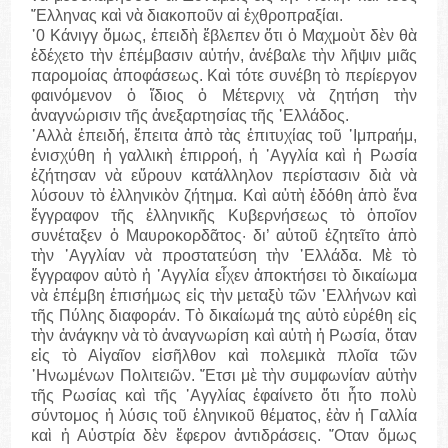
῞Ελληνας καὶ νὰ διακοποῦν αἱ ἐχθροπραξίαι.
῾0 Κάνιγγ ὅμως, ἐπειδὴ ἔβλεπεν ὅτι ὁ Μαχμοὺτ δὲν θὰ
ἐδέχετο τὴν ἐπέμβασιν αὐτήν, ἀνέβαλε τὴν λῆψιν μιᾶς
παρομοίας ἀποφάσεως. Καὶ τότε συνέβη τὸ περίεργον
φαινόμενον ὁ ἴδιος ὁ Μέτερνιχ νὰ ζητήση τὴν
ἀναγνώρισιν τῆς ἀνεξαρτησίας τῆς ῾Ελλάδος.
᾽Αλλὰ ἐπειδή, ἔπειτα ἀπὸ τὰς ἐπιτυχίας τοῦ ᾽Ιμπραήμ,
ἐνισχύθη ἡ γαλλικὴ ἐπιρροή, ἡ ᾽Αγγλία καὶ ἡ Ρωσία
ἐζήτησαν νὰ εὕρουν κατάλληλον περίστασιν διὰ νὰ
λύσουν τὸ ἑλληνικὸν ζήτημα. Καὶ αὐτὴ ἐδόθη ἀπὸ ἕνα
ἔγγραφον τῆς ἑλληνικῆς Κυβερνήσεως τὸ ὁποῖον
συνέταξεν ὁ Μαυροκορδᾶτος· δι’ αὐτοῦ ἐζητεῖτο ἀπὸ
τὴν ᾽Αγγλίαν νὰ προστατεύση τὴν ῾Ελλάδα. Μὲ τὸ
ἔγγραφον αὐτὸ ἡ ᾽Αγγλία εἶχεν ἀποκτήσει τὸ δικαίωμα
νὰ ἐπέμβη ἐπισήμως εἰς τὴν μεταξὺ τῶν ῾Ελλήνων καὶ
τῆς Πύλης διαφοράν. Τὸ δικαίωμά της αὐτὸ εὑρέθη εἰς
τὴν ἀνάγκην νὰ τὸ ἀναγνωρίση καὶ αὐτὴ ἡ Ρωσία, ὅταν
εἰς τὸ Αἰγαῖον εἰσῆλθον καὶ πολεμικὰ πλοῖα τῶν
῾Ηνωμένων Πολιτειῶν. ῎Ετσι μὲ τὴν συμφωνίαν αὐτὴν
τῆς Ρωσίας καὶ τῆς ᾽Αγγλίας ἐφαίνετο ὅτι ἦτο πολὺ
σύντομος ἡ λύσις τοῦ ἑληνικοῦ θέματος, ἐὰν ἡ Γαλλία
καὶ ἡ Αὐστρία δὲν ἔφερον ἀντιδράσεις. ῞Οταν ὅμως