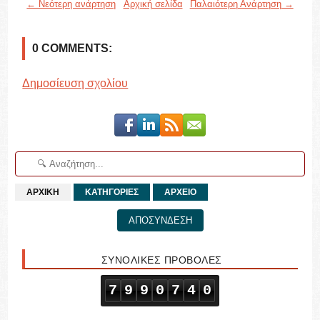
← Νεότερη ανάρτηση
Αρχική σελίδα
Παλαιότερη Ανάρτηση →
0 COMMENTS:
Δημοσίευση σχολίου
ΑΡΧΙΚΗ
ΚΑΤΗΓΟΡΙΕΣ
ΑΡΧΕΙΟ
ΑΠΟΣΥΝΔΕΣΗ
ΣΥΝΟΛΙΚΕΣ ΠΡΟΒΟΛΕΣ
7
9
9
0
7
4
0