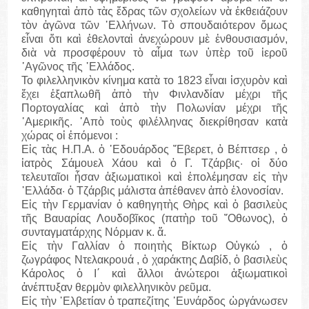
καθηγηταὶ ἀπὸ τὰς ἕδρας τῶν σχολείων νὰ ἐκθειάζουν
τὸν ἀγῶνα τῶν ῾Ελλήνων. Τὸ σπουδαιότερον ὄμως
εἶναι ὅτι καὶ ἐθελονταὶ ἀνεχώρουν μὲ ἐνθουσιασμόν,
διὰ νὰ προσφέρουν τὸ αἷμα των ὑπὲρ τοῦ ἱεροῦ
᾽Αγῶνος τῆς ῾Ελλάδος.
Το φιλελληνικὸν κίνημα κατὰ το 1823 εἶναι ἰσχυρὸν καὶ
ἔχει ἐξαπλωθῆ ἀπὸ τὴν Φινλανδίαν μέχρι τῆς
Πορτογαλίας καὶ ἀπὸ τὴν Πολωνίαν μέχρι τῆς
᾽Αμερικῆς. ᾽Απὸ τοὺς φιλέλληνας διεκρίθησαν κατὰ
χώρας οἱ ἑπόμενοι :
Εἰς τὰς Η.Π.Α. ὁ ᾽Εδουάρδος ῎Εβερετ, ὁ Βέπτσερ , ὁ
ἰατρὸς Σάμουελ Χάου καὶ ὁ Γ. Τζάρβις· οἱ δύο
τελευταῖοι ἦσαν ἀξιωματικοὶ καὶ ἐπολέμησαν εἰς τὴν
῾Ελλάδα· ὁ Τζάρβις μάλιστα ἀπέθανεν ἀπὸ ἑλονοσίαν.
Εἰς τὴν Γερμανίαν ὁ καθηγητὴς Θὴρς καὶ ὁ βασιλεὺς
τῆς Βαυαρίας Λουδοβῖκος (πατὴρ τοῦ ῎Οθωνος), ὁ
συνταγματάρχης Νόρμαν κ. ἄ.
Εἰς τὴν Γαλλίαν ὁ ποιητὴς Βίκτωρ Οὑγκώ , ὁ
ζωγράφος Ντελακρουά , ὁ χαράκτης Δαβίδ, ὁ βασιλεὺς
Κάρολος ὁ Ι΄ καὶ ἄλλοι ἀνώτεροι ἀξιωματικοὶ
ἀνέπτυξαν θερμὸν φιλελληνικὸν ρεῦμα.
Εἰς τὴν ῾Ελβετίαν ὁ τραπεζίτης ᾽Ευνάρδος ὠργάνωσεν