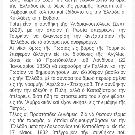
τῆς ῾Ελλάδος εἱς τὸ ὕψος τῆς γραμμῆς Παγασητικοῦ -
᾽Αμβρακικοῦ κόλπου καὶ ἐδίδοντο εἱς τἠν Ἑλλάδα αἱ
Κυκλάδες καὶ ἡ Εὔβοια.
Τρίτη εἶναι ἡ συνθήκη τῆς ᾽Ανδριανουπόλεως (Σεπτ.
1829), μὲ την ὁποίαν ἡ Ρωσία ὑπεχρέωνε τὴν
Τουρκίαν νὰ ἀναγνωρίση τὴν ἀνεξαρτησίαν τῆς
῾Ελλάδος εἰς τὰ σύνορα ποὺ ἀνεφέραμεν.
Αἱ νῖκαι ὅμως τῆς Ρωσίας εἱς βάρος τῆς Τουρκίας
ἐπέφερον ἀλλαγὴν εἰς τὰς διαθέσεις τῆς ᾽Αγγλίας,
ὥστε είς τὸ Πρωτόκολλον τοῦ Λονδίνου (22
᾽Ιανουαρίου 183Ο) νὰ παρασύρη τὴν Γαλλίαν καὶ τὴν
Ρωσίαν νὰ δημιουργήσουν μὲν ἐλεύθερον βασίλειον
εἱς τὴν ῾Ελλάδα, μὲ τὰ σύνορα του ὅμως περιωρισμένα
εἱς τὴν γραμμὴν ᾽Αχελώου - Σπερχειοῦ. Τὴν συνθήκην
αὐτὴν τὴν ἐδέχθη ἡ Πύλη, άλλὰ ὁ Καπαδίστριας τὴν
ἀπέρριψε, διότι ἠδη τὰ στρατεύματά του εἶχον φθάσει
εἱς τὸν ᾽Αμβρακικὸν καὶ εἶχον νικήσει εἰς τὴν μάχην τῆς
Πέτρας.
Τέλος αἱ Προστάτιδες Δυνάμεις, διὰ νὰ θέσουν τέρμα
εἰς τὰς ταραχάς, αἱ ὁποῖαι ἐδημιουργήθησαν εὶς τὴν
῾Ελλἀδα μετὰ τὴν δολοφονίαν τοῦ Καποδίστρια, εἰς τὰς
17 Μαϊου 1832 ὑπέγραψαν τὴν συνθήκην τοῦ