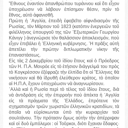
῎Εθνους ἐναντίον ἀπανθρώπου τυράννου καὶ ὅτι εἶχον
ὑποχρέωσιν νὰ λάβουν ἐπίσημον θέσιν, πρὶν τὸ
ἔθνος, αὐτὸ ἀφανισθῆ.
Πρώτη ἡ ᾽Αγγλία, ἐπειδὴ ἐφοβεῖτο αἰφνιδιασμὸν τῆς
Ρωσίας, τὸν Μάρτιον τοῦ 1823 (κατόπιν ἐνεργειῶν τοῦ
φιλέλληνος ὑπουργοῦ της τῶν ᾽Εξωτερικῶν Γεωργίου
Κάνιγγ ) ἀνεγνώρισε τὸν θαλάσσιον ἀποκλεισμόν, ποὺ
εἶχεν ἐπιβάλει ἡ ῾Ελληνικὴ κυβέρνησις. ῾Η πρᾶξις αὐτὴ
ἀπετέλει τὴν πρώτην διπλωματικὴν νίκην τῆς
ἐπαναστάσεως.
Εἰς τὰς 2 Δεκεμβρίου τοῦ ἰδίου ἔτους καὶ ὁ Πρόεδρος
τῶν Η. Π.Α. Μονρόε εἰς τὸ ἐτήσιον διάγγελμά του πρὸς
τὸ Κογκρέσσον ἐξέφραζε τὴν ἐλπίδα ὅτι οἱ ῞Ελληνες θὰ
νικήσουν καὶ θὰ ἱδρυθῆ ἐλεύθερον κράτος, τὸ ὁποῖον
αἱ Η.Π.Α, ἔχουν ὑποχρέωσιν νὰ ἀναγνωρίσουν.
᾽Αλλὰ καὶ ἡ Ρωσία περὶ τὸ τέλος τοῦ ἰδίου ἔτους, διὰ
νὰ ἀντιδράση εἰς τὴν ἐπιρροὴν ποὺ ἀπέκτα ἡ ᾽Αγγλία
εἰς τὰ πράγματα τῆς ῾Ελλάδος, ἐπρότεινε τὸν
σχηματισμὸν τριῶν χωριστῶν ἑλληνικῶν κρατιδίων, τὰ
ὁποῖα νὰ εὑρίσκωνται ὑπὸ τὴν κυριαρχίαν τοῦ
σουλτάνου. Τὴν πρότασιν ὅμως αὐτὴν τὴν ἀπέρριψαν
καὶ οἱ δυὸ ἐμπόλεμοι : οἱ Τοῦρκοι, διότι ἔχαναν ἔδαφος·