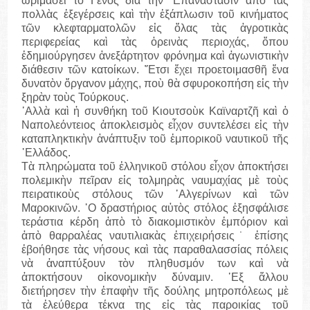
ὡριμάσει τὸ Γένος διὰ τὴν ᾽Επανάστασιν ἀπὸ τὰς
πολλὰς ἐξεγέρσεις καὶ τὴν ἐξάπλωσιν τοῦ κινήματος
τῶν κλεφταρματολῶν εἰς ὅλας τὰς ἀγροτικὰς
περιφερείας καὶ τὰς ὀρεινὰς περιοχάς, ὅπου
ἐδημιούργησεν ἀνεξάρτητον φρόνημα καὶ ἀγωνιστικὴν
διάθεσιν τῶν κατοίκων. ῎Ετσι ἔχει προετοιμασθῆ ἔνα
δυνατὸν ὄργανον μάχης, ποὺ θὰ σφυροκοπήση εἰς τὴν
ξηρὰν τοὺς Τούρκους.
᾽Αλλὰ καὶ ἡ συνθήκη τοῦ Κιουτσοὺκ Καϊναρτζῆ καὶ ὁ
Ναπολεόντειος ἀποκλεισμὸς εἶχον συντελέσει εἰς τὴν
καταπληκτικὴν ἀνάπτυξιν τοῦ ἐμπορικοῦ ναυτικοῦ τῆς
῾Ελλάδος.
Τὰ πληρώματα τοῦ ἑλληνικοῦ στόλου εἶχον ἀποκτήσει
πολεμικὴν πεῖραν εἰς τολμηρὰς ναυμαχίας μὲ τοὺς
πειρατικοὺς στόλους τῶν ᾽Αλγερίνων καὶ τῶν
Μαροκινῶν. ῾Ο δραστήριος αὐτὸς στόλος ἐξησφάλισε
τεράστια κέρδη ἀπὸ τὸ διακομιστικὸν ἐμπόριον καὶ
ἀπὸ θαρραλέας ναυτιλιακὰς ἐπιχειρήσεις˙ ἐπίσης
ἐβοήθησε τὰς νήσους καὶ τὰς παραθαλασσίας πόλεις
νὰ ἀναπτύξουν τὸν πληθυσμόν των καὶ νὰ
ἀποκτήσουν οἰκονομικὴν δύναμιν. ᾽Εξ ἄλλου
διετήρησεν τὴν ἐπαφὴν τῆς δούλης μητροπόλεως μὲ
τὰ ἐλεύθερα τέκνα της εἰς τὰς παροικίας τοῦ