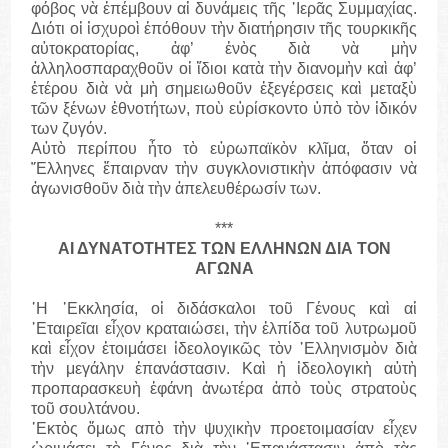
φόβος νὰ ἐπέμβουν αἱ δυνάμεις τῆς ῾Ιερᾶς Συμμαχίας.
Διότι οἱ ἰσχυροὶ ἐπόθουν τὴν διατήρησιν τῆς τουρκικῆς
αὐτοκρατορίας, ἀφ’ ἑνὸς διὰ νὰ μὴν
ἀλληλοσπαραχθοῦν οἱ ἴδιοι κατὰ τὴν διανομὴν καὶ ἀφ’
ἑτέρου διὰ νὰ μὴ σημειωθοῦν ἐξεγέρσεις καὶ μεταξὺ
τῶν ξένων ἐθνοτήτων, ποὺ εὑρίσκοντο ὑπὸ τὸν ἰδικόν
των ζυγόν.
Αὐτὸ περίπου ἦτο τὸ εὐρωπαϊκὸν κλῖμα, ὅταν οἱ
῞Ελληνες ἔπαιρναν τὴν συγκλονιστικὴν ἀπόφασιν νὰ
ἀγωνισθοῦν διὰ τὴν ἀπελευθέρωσίν των.
***
ΑΙ ΔΥΝΑΤΟΤΗΤΕΣ ΤΩΝ ΕΛΛΗΝΩΝ ΔΙΑ ΤΟΝ
ΑΓΩΝΑ
῾Η ᾽Εκκλησία, οἱ διδάσκαλοι τοῦ Γένους καὶ αἱ
῾Εταιρεῖαι εἶχον κραταιώσει, τὴν ἐλπίδα τοῦ λυτρωμοῦ
καὶ εἶχον ἑτοιμάσει ἰδεολογικῶς τὸν ῾Ελληνισμὸν διὰ
τὴν μεγάλην ἐπανάστασιν. Καὶ ἡ ἰδεολογικὴ αὐτὴ
προπαρασκευὴ ἐφάνη ἀνωτέρα ἀπὸ τοὺς στρατοὺς
τοῦ σουλτάνου.
᾽Εκτὸς ὅμως απὸ τὴν ψυχικὴν προετοιμασίαν εἶχεν