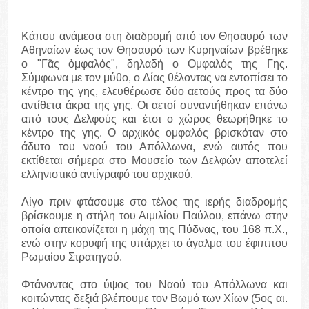
Κάπου ανάμεσα στη διαδρομή από τον Θησαυρό των
Αθηναίων έως τον Θησαυρό των Κυρηναίων βρέθηκε
ο "Γᾶς ὀμφαλός", δηλαδή ο Ομφαλός της Γης.
Σύμφωνα με τον μύθο, ο Δίας θέλοντας να εντοπίσει το
κέντρο της γης, ελευθέρωσε δύο αετούς προς τα δύο
αντίθετα άκρα της γης. Οι αετοί συναντήθηκαν επάνω
από τους Δελφούς και έτσι ο χώρος θεωρήθηκε το
κέντρο της γης. Ο αρχικός ομφαλός βρισκόταν στο
άδυτο του ναού του Απόλλωνα, ενώ αυτός που
εκτίθεται σήμερα στο Μουσείο των Δελφών αποτελεί
ελληνιστικό αντίγραφό του αρχικού.
Λίγο πριν φτάσουμε στο τέλος της ιερής διαδρομής
βρίσκουμε η στήλη του Αιμιλίου Παύλου, επάνω στην
οποία απεικονίζεται η μάχη της Πύδνας, του 168 π.Χ.,
ενώ στην κορυφή της υπάρχει το άγαλμα του έφιππου
Ρωμαίου Στρατηγού.
Φτάνοντας στο ύψος του Ναού του Απόλλωνα και
κοιτώντας δεξιά βλέπουμε τον Βωμό των Χίων (5ος αι.