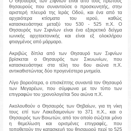
Ο Θησαυρός των Σιφνίων είναι από τους πρώτους
θησαυρούς που συναντούσε ο προσκυνητής, στην
αριστερή πλευρά της Ιεράς Οδού, και ένα από τα
αρχαιότερα κτίσματα του ιερού, καθώς
κατασκευάστηκε μεταξύ του 530 - 525 π.Χ. Ο
Θησαυρός των Σιφνίων είναι ένα εξαιρετικό δείγμα
ιωνικής αρχιτεκτονικής και είναι εξ ολοκλήρου
φτιαγμένος από μάρμαρο.
Ακριβώς δίπλα από των Θησαυρό των Σιφνίων
βρίσκεται ο Θησαυρός των Σικυωνίων, που
κατασκευάστηκε στα τέλη του 6ου αιώνα π.Χ.
αντικαθιστώντας δύο προγενέστερα μνημεία.
Λίγο βορειότερα, ο επισκέπτης συναντά τον Θησαυρό
των Μεγαρέων, που σύμφωνα με τον τύπο των
επιγραφών του χρονολογείται 5ου αιώνα π.Χ.
Ακολουθούν ο Θησαυρός των Θηβαίων, για τη νίκη
τους επί των Λακεδαιμονίων το 371 π.Χ., και ο
Θησαυρός των Βοιωτών, από τον οποίο σώζεται μόνο
η θεμελίωση και ορισμένες επιγραφές, που
τοποθετούν την κατασκευή του θησαυρού περί το 525