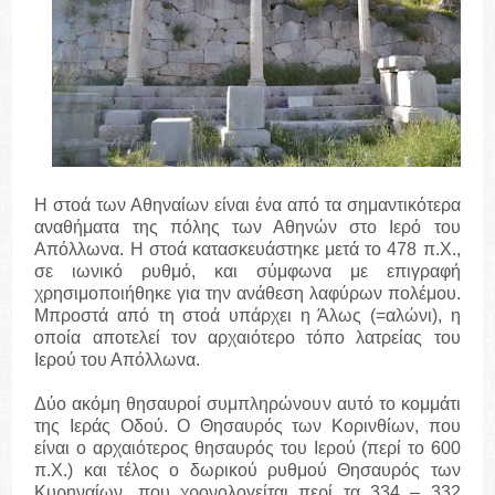
Η στοά των Αθηναίων είναι ένα από τα σημαντικότερα
αναθήματα της πόλης των Αθηνών στο Ιερό του
Απόλλωνα. Η στοά κατασκευάστηκε μετά το 478 π.Χ.,
σε ιωνικό ρυθμό, και σύμφωνα με επιγραφή
χρησιμοποιήθηκε για την ανάθεση λαφύρων πολέμου.
Μπροστά από τη στοά υπάρχει η Άλως (=αλώνι), η
οποία αποτελεί τον αρχαιότερο τόπο λατρείας του
Ιερού του Απόλλωνα.
Δύο ακόμη θησαυροί συμπληρώνουν αυτό το κομμάτι
της Ιεράς Οδού. Ο Θησαυρός των Κορινθίων, που
είναι ο αρχαιότερος θησαυρός του Ιερού (περί το 600
π.Χ.) και τέλος ο δωρικού ρυθμού Θησαυρός των
Κυρηναίων, που χρονολογείται περί τα 334 – 332