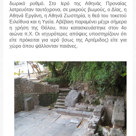
δωρικό ρυθμό. Στο Ιερό της Αθηνάς Προναίας
λατρευόταν ταυτόχρονα, σε μικρούς βωμούς, ο Δίας, η
Αθηνά Εργάνη, η Αθηνά Ζωστηρία, η θεά του τοκετού
Ειλείθυια και η Υγεία. Αβέβαιη παραμένει μέχρι σήμερα
η χρήση της Θόλου, που κατασκευάστηκε στον 4ο
αιώνα π.Χ. Οι ισχυρότερες απόψεις υποστηρίζουν ότι
είτε πρόκειται για ιερό (ίσως της Αρτέμιδος) είτε για
χώρο όπου ψάλλονταν παιάνες.