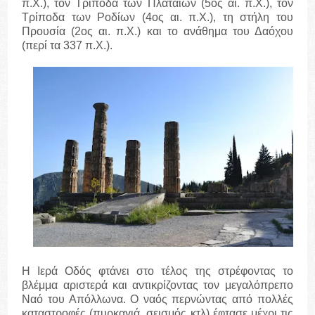
π.Χ.), τον Τρίποδα των Πλαταιών (5ος αι. π.Χ.), τον
Τρίποδα των Ροδίων (4ος αι. π.Χ.), τη στήλη του
Προυσία (2ος αι. π.Χ.) και το ανάθημα του Δαόχου
(περί τα 337 π.Χ.).
Η Ιερά Οδός φτάνει στο τέλος της στρέφοντας το
βλέμμα αριστερά και αντικρίζοντας τον μεγαλόπρεπο
Ναό του Απόλλωνα. Ο ναός περνώντας από πολλές
καταστροφές (πυρκαγιά, σεισμός κτλ) έφτασε μέχρι τις