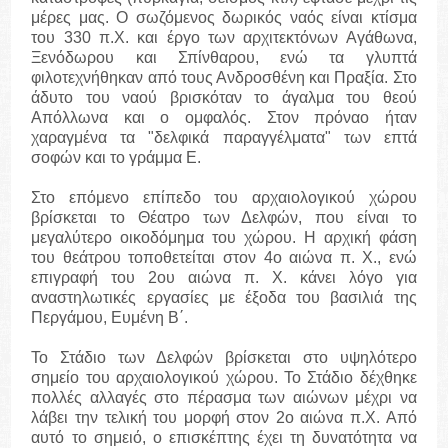
μέρες μας. Ο σωζόμενος δωρικός ναός είναι κτίσμα
του 330 π.Χ. και έργο των αρχιτεκτόνων Αγάθωνα,
Ξενόδωρου και Σπίνθαρου, ενώ τα γλυπτά
φιλοτεχνήθηκαν από τους Ανδροσθένη και Πραξία. Στο
άδυτο του ναού βρισκόταν το άγαλμα του θεού
Απόλλωνα και ο ομφαλός. Στον πρόναο ήταν
χαραγμένα τα "δελφικά παραγγέλματα" των επτά
σοφών και το γράμμα Ε.
Στο επόμενο επίπεδο του αρχαιολογικού χώρου
βρίσκεται το Θέατρο των Δελφών, που είναι το
μεγαλύτερο οικοδόμημα του χώρου. Η αρχική φάση
του θεάτρου τοποθετείται στον 4ο αιώνα π. Χ., ενώ
επιγραφή του 2ου αιώνα π. Χ. κάνει λόγο για
αναστηλωτικές εργασίες με έξοδα του βασιλιά της
Περγάμου, Ευμένη Β΄.
Το Στάδιο των Δελφών βρίσκεται στο υψηλότερο
σημείο του αρχαιολογικού χώρου. Το Στάδιο δέχθηκε
πολλές αλλαγές στο πέρασμα των αιώνων μέχρι να
λάβει την τελική του μορφή στον 2ο αιώνα π.Χ. Από
αυτό το σημειό, ο επισκέπτης έχει τη δυνατότητα να