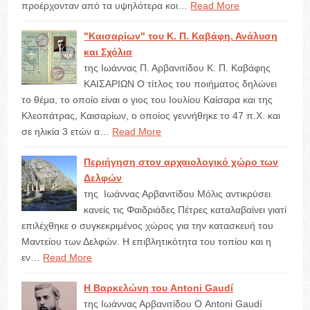
προέρχονταν από τα υψηλότερα κοι…
Read More
"Καισαρίων" του Κ. Π. Καβάφη. Ανάλυση
και Σχόλια
της Ιωάννας Π. Αρβανιτίδου Κ. Π. Καβάφης
ΚΑΙΣΑΡΙΩΝ Ο τίτλος του ποιήματος δηλώνει
το θέμα, το οποίο είναι ο γιος του Ιουλίου Καίσαρα και της
Κλεοπάτρας, Καισαρίων, ο οποίος γεννήθηκε το 47 π.Χ. και
σε ηλικία 3 ετών α…
Read More
Περιήγηση στον αρχαιολογικό χώρο των
Δελφών
της Ιωάννας Αρβανιτίδου Μόλις αντικρύσει
κανείς τις Φαιδριάδες Πέτρες καταλαβαίνει γιατί
επιλέχθηκε ο συγκεκριμένος χώρος για την κατασκευή του
Μαντείου των Δελφών. Η επιβλητικότητα του τοπίου και η
εν…
Read More
Η Βαρκελώνη του Antoni Gaudí
της Ιωάννας Αρβανιτίδου Ο Antoni Gaudí