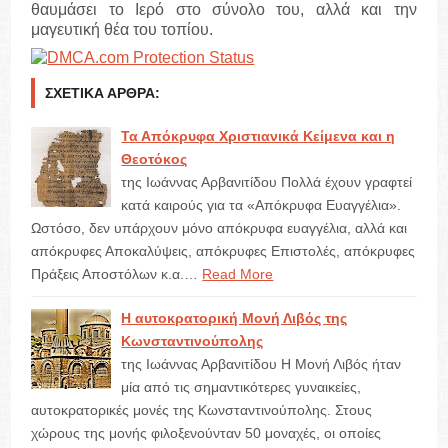
θαυμάσει το Ιερό στο σύνολο του, αλλά και την
μαγευτική θέα του τοπίου.
ΣΧΕΤΙΚΆ ΆΡΘΡΑ:
Τα Απόκρυφα Χριστιανικά Κείμενα και η
Θεοτόκος
της Ιωάννας Αρβανιτίδου Πολλά έχουν γραφτεί
κατά καιρούς για τα «Απόκρυφα Ευαγγέλια».
Ωστόσο, δεν υπάρχουν μόνο απόκρυφα ευαγγέλια, αλλά και
απόκρυφες Αποκαλύψεις, απόκρυφες Επιστολές, απόκρυφες
Πράξεις Αποστόλων κ.α.…
Read More
Η αυτοκρατορική Μονή Λιβός της
Κωνσταντινούπολης
της Ιωάννας Αρβανιτίδου Η Μονή Λιβός ήταν
μία από τις σημαντικότερες γυναικείες,
αυτοκρατορικές μονές της Κωνσταντινούπολης. Στους
χώρους της μονής φιλοξενούνταν 50 μοναχές, οι οποίες