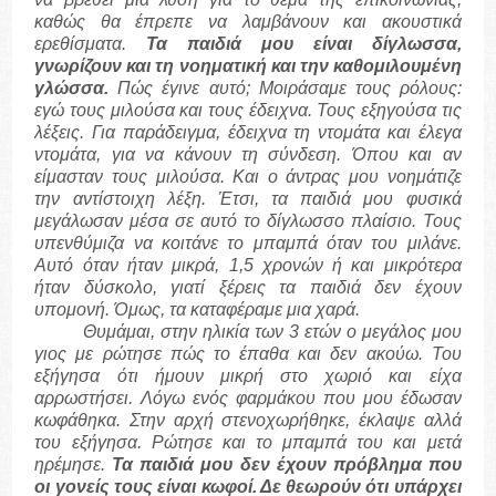
καθώς θα έπρεπε να λαμβάνουν και ακουστικά
ερεθίσματα.
Τα παιδιά μου είναι δίγλωσσα,
γνωρίζουν και τη νοηματική και την καθομιλουμένη
γλώσσα.
Πώς έγινε αυτό; Μοιράσαμε τους ρόλους:
εγώ τους μιλούσα και τους έδειχνα. Τους εξηγούσα τις
λέξεις. Για παράδειγμα, έδειχνα τη ντομάτα και έλεγα
ντομάτα, για να κάνουν τη σύνδεση. Όπου και αν
είμασταν τους μιλούσα. Και ο άντρας μου νοημάτιζε
την αντίστοιχη λέξη. Έτσι, τα παιδιά μου φυσικά
μεγάλωσαν μέσα σε αυτό το δίγλωσσο πλαίσιο. Τους
υπενθύμιζα να κοιτάνε το μπαμπά όταν του μιλάνε.
Αυτό όταν ήταν μικρά, 1,5 χρονών ή και μικρότερα
ήταν δύσκολο, γιατί ξέρεις τα παιδιά δεν έχουν
υπομονή. Όμως, τα καταφέραμε μια χαρά.
Θυμάμαι, στην ηλικία των 3 ετών ο μεγάλος μου
γιος με ρώτησε πώς το έπαθα και δεν ακούω. Του
εξήγησα ότι ήμουν μικρή στο χωριό και είχα
αρρωστήσει. Λόγω ενός φαρμάκου που μου έδωσαν
κωφάθηκα. Στην αρχή στενοχωρήθηκε, έκλαψε αλλά
του εξήγησα. Ρώτησε και το μπαμπά του και μετά
ηρέμησε.
Τα παιδιά μου δεν έχουν πρόβλημα που
οι γονείς τους είναι κωφοί. Δε θεωρούν ότι υπάρχει