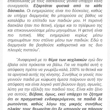
επικοινωνίας με τους δασκάλους γενικά υπάρχει καλή
συνεργασία.
Εξαρτάται φυσικά από το κάθε
δάσκαλο.
Οι ενημερώσεις είναι πιο δύσκολες, καθώς
αν υπήρχε διερμηνέας θα μπορούσα εις βάθος να
καταλάβω το επίπεδο των παιδιών μου. Η περσινή
δασκάλα ήταν πιο θετική, είχαμε και το τηλέφωνο της
και επικοινωνούσαμε μέσω μηνυμάτων. Η φετινή είναι
πιο τυπική. Μας ενημερώνει κυρίως μέσω
σημειωμάτων που στέλνει μέσω των παιδιών. Εδώ η
διερμηνεία θα βοηθούσε καθοριστικά και τις δυο
πλευρές πιστεύω".
"Αναφορικά με το
θέμα των κοχλιακών
εγώ δεν
έβαλα ούτε πρόκειται να βάλω. Για να παρθεί αυτή η
απόφαση πρέπει να γνωρίζω καλά, 100% τα θετικά και
τα αρνητικά αυτής της κίνησης. Συνήθως οι γονείς που
γεννούν παιδιά με κώφωση άμεσα παίρνουν αυτή την
απόφαση και είναι λογικό γιατί βιώνουν άγχη, αγωνίες,
λύπη για την εξέλιξη του παιδιού τους. Είναι κάτι ξένο
για αυτούς.
Βέβαια, όμως, εκεί υπάρχει το ζήτημα
ότι οι πραγματικά ενδιαφερόμενοι, τα παιδιά δε
ρωτούνται, καθώς λόγω της μικρής συνήθως
ηλικίας τους θεωρείται ότι δε μπορούν να πάρουν