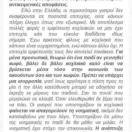
αντικειμενικές αποφάσεις
.
Εδώ στην Ελλάδα, οι περισσότεροι γιατροί δεν
αναφέρονται σε ποσοστά επιτυχίας, ούτε κάνουν
πλήρη έλεγχο όπως στο εξωτερικό. Με αποτέλεσμα
πολλές φορές η εμφύτευση κοχλιακών να μην έχει
επιτυχία, κάτι που εύκολα διαδίδεται ιδίως
σήμερα. Έχω αρκετούς φίλους με κοχλιακά που
κάποιοι είναι ευχαριστημένοι, ενώ κάποιοι άλλοι όχι. Η
επιτυχία εμφύτευσής τους δεν αποτελεί πανάκεια.
Για
μένα προσωπικά, θεωρώ ότι ένα παιδί αν γεννηθεί
κωφό, βάλει δε βάλει κοχλιακό καλό είναι να
βρίσκεται μέσα τόσο στην κοινωνία των
ακουόντων όσο και των κωφών. Πρέπει να υπάρχει
μια ισορροπία
, γιατί ίσως αργότερα η πίεση προς τη
μία ή την άλλη κατεύθυνση μπορεί να οδηγήσει σε
έκρηξη εκ μέρους του παιδιού. Σαν το πουλί που
μεγαλώνει σε κλουβί. Όταν ελευθερωθεί δε ξέρει πού
να πάει. Οι γιατροί που υποστηρίζουν τα κοχλιακά
φαίνεται να απαγορεύουν τη νοηματική
, ακόμα δεν
καταλαβαίνω για ποιο λόγο. Υποστηρίζουν ότι μέσω
της νοηματικής το παιδί δε θα μάθει να μιλάει. Η
νοηματική έχει στόχο την επικοινωνία.
Η ανάπτυξη