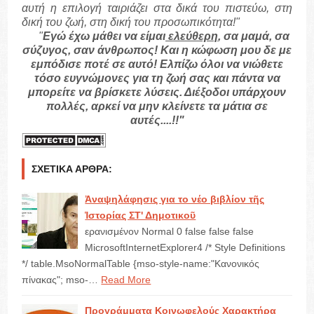
αυτή η επιλογή ταιριάζει στα δικά του πιστεύω, στη
δική του ζωή, στη δική του προσωπικότητα!"
"
Εγώ έχω μάθει να είμαι
ελεύθερη
, σα μαμά, σα
σύζυγος, σαν άνθρωπος! Και η κώφωση μου δε με
εμπόδισε ποτέ σε αυτό! Ελπίζω όλοι να νιώθετε
τόσο ευγνώμονες για τη ζωή σας και πάντα να
μπορείτε να βρίσκετε λύσεις. Διέξοδοι υπάρχουν
πολλές, αρκεί να μην κλείνετε τα μάτια σε
αυτές....!!"
ΣΧΕΤΙΚΆ ΆΡΘΡΑ:
Ἀναψηλάφησις για το νέο βιβλίον τῆς
Ἱστορίας ΣΤ' Δημοτικοῦ
ερανισμένον Normal 0 false false false
MicrosoftInternetExplorer4 /* Style Definitions
*/ table.MsoNormalTable {mso-style-name:"Κανονικός
πίνακας"; mso-…
Read More
Προγράμματα Κοινωφελούς Χαρακτήρα