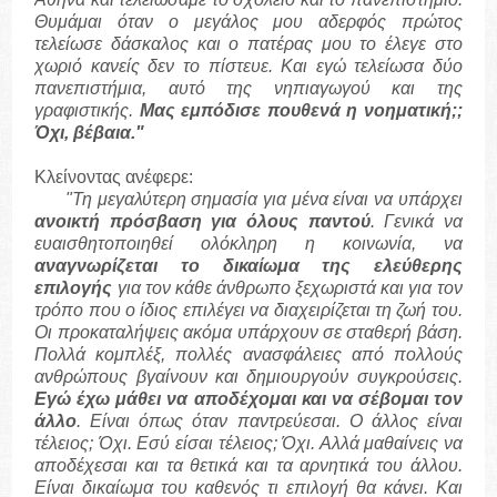
Θυμάμαι όταν ο μεγάλος μου αδερφός πρώτος
τελείωσε δάσκαλος και ο πατέρας μου το έλεγε στο
χωριό κανείς δεν το πίστευε. Και εγώ τελείωσα δύο
πανεπιστήμια, αυτό της νηπιαγωγού και της
γραφιστικής.
Μας εμπόδισε πουθενά η νοηματική;;
Όχι, βέβαια."
Κλείνοντας ανέφερε:
"Τη μεγαλύτερη σημασία για μένα είναι να υπάρχει
ανοικτή πρόσβαση για όλους παντού
. Γενικά να
ευαισθητοποιηθεί ολόκληρη η κοινωνία, να
αναγνωρίζεται το δικαίωμα της ελεύθερης
επιλογής
για τον κάθε άνθρωπο ξεχωριστά και για τον
τρόπο που ο ίδιος επιλέγει να διαχειρίζεται τη ζωή του.
Οι προκαταλήψεις ακόμα υπάρχουν σε σταθερή βάση.
Πολλά κομπλέξ, πολλές ανασφάλειες από πολλούς
ανθρώπους βγαίνουν και δημιουργούν συγκρούσεις.
Εγώ έχω μάθει να αποδέχομαι και να σέβομαι τον
άλλο
. Είναι όπως όταν παντρεύεσαι. Ο άλλος είναι
τέλειος; Όχι. Εσύ είσαι τέλειος; Όχι. Αλλά μαθαίνεις να
αποδέχεσαι και τα θετικά και τα αρνητικά του άλλου.
Είναι δικαίωμα του καθενός τι επιλογή θα κάνει. Και