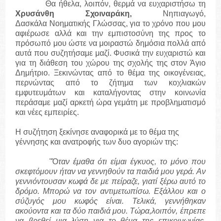
Θα ήθελα, λοιπόν, θερμά να ευχαριστήσω τη
Χρυσάνθη Σχοιναράκη,
Νηπιαγωγό,
Δασκάλα Νοηματικής Γλώσσας,
για το χρόνο που μου
αφιέρωσε αλλά και την εμπιστοσύνη της προς το
πρόσωπό μου ώστε να μοιραστώ δημόσια πολλά από
αυτά που συζητήσαμε μαζί. Φυσικά την ευχαριστώ και
για τη διάθεση του χώρου της σχολής της στον Άγιο
Δημήτριο. Ξεκινώντας από το θέμα της οικογένειας,
περνώντας από το ζήτημα των κοχλιακών
εμφυτευμάτων και καταλήγοντας στην κοινωνία
περάσαμε μαζί αρκετή ώρα γεμάτη με προβληματισμό
και νέες εμπειρίες.
Η συζήτηση ξεκίνησε αναφορικά με το θέμα της
γέννησης και ανατροφής των δυο αγοριών της:
"Ό
ταν έμαθα ότι είμαι έγκυος, το μόνο που
σκεφτόμουν ήταν να γεννηθούν τα παιδιά μου γερά. Αν
γεννιόντουσαν κωφά δε με πείραζε, γιατί ξέρω αυτό το
δρόμο. Μπορώ να τον αντιμετωπίσω. Εξάλλου και ο
σύζυγός μου κωφός είναι. Τελικά, γεννήθηκαν
ακούοντα και τα δύο παιδιά μου. Τώρα,λοιπόν, έπρεπε
να βρεθεί μια λύση για το θέμα της επικοινωνίας,