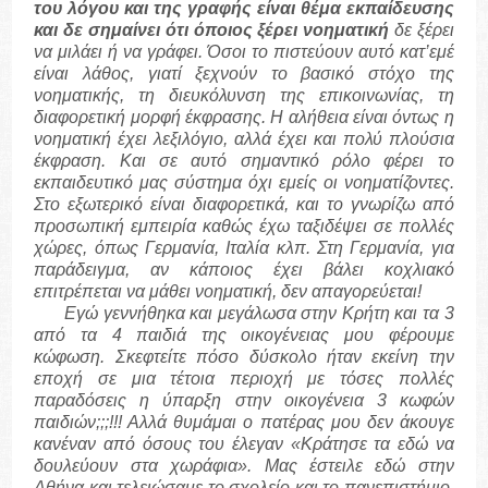
του λόγου και της γραφής είναι θέμα εκπαίδευσης
και δε σημαίνει ότι όποιος ξέρει νοηματική
δε ξέρει
να μιλάει ή να γράφει. Όσοι το πιστεύουν αυτό κατ’εμέ
είναι λάθος, γιατί ξεχνούν το βασικό στόχο της
νοηματικής, τη διευκόλυνση της επικοινωνίας, τη
διαφορετική μορφή έκφρασης. Η αλήθεια είναι όντως η
νοηματική έχει λεξιλόγιο, αλλά έχει και πολύ πλούσια
έκφραση. Και σε αυτό σημαντικό ρόλο φέρει το
εκπαιδευτικό μας σύστημα όχι εμείς οι νοηματίζοντες.
Στο εξωτερικό είναι διαφορετικά, και το γνωρίζω από
προσωπική εμπειρία καθώς έχω ταξιδέψει σε πολλές
χώρες, όπως Γερμανία, Ιταλία κλπ. Στη Γερμανία, για
παράδειγμα, αν κάποιος έχει βάλει κοχλιακό
επιτρέπεται να μάθει νοηματική, δεν απαγορεύεται!
Εγώ γεννήθηκα και μεγάλωσα στην Κρήτη και τα 3
από τα 4 παιδιά της οικογένειας μου φέρουμε
κώφωση. Σκεφτείτε πόσο δύσκολο ήταν εκείνη την
εποχή σε μια τέτοια περιοχή με τόσες πολλές
παραδόσεις η ύπαρξη στην οικογένεια 3 κωφών
παιδιών;;;!!! Αλλά θυμάμαι ο πατέρας μου δεν άκουγε
κανέναν από όσους του έλεγαν «Κράτησε τα εδώ να
δουλεύουν στα χωράφια». Μας έστειλε εδώ στην
Αθήνα και τελειώσαμε το σχολείο και το πανεπιστήμιο.