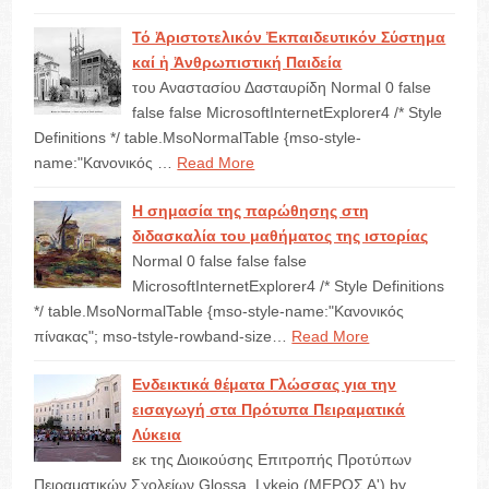
Τό Ἀριστοτελικόν Ἐκπαιδευτικόν Σύστημα
καί ἡ Ἀνθρωπιστική Παιδεία
του Αναστασίου Δασταυρίδη Normal 0 false
false false MicrosoftInternetExplorer4 /* Style
Definitions */ table.MsoNormalTable {mso-style-
name:"Κανονικός …
Read More
Η σημασία της παρώθησης στη
διδασκαλία του μαθήματος της ιστορίας
Normal 0 false false false
MicrosoftInternetExplorer4 /* Style Definitions
*/ table.MsoNormalTable {mso-style-name:"Κανονικός
πίνακας"; mso-tstyle-rowband-size…
Read More
Ενδεικτικά θέματα Γλώσσας για την
εισαγωγή στα Πρότυπα Πειραματικά
Λύκεια
εκ της Διοικούσης Επιτροπής Προτύπων
Πειραματικών Σχολείων Glossa_Lykeio (ΜΕΡΟΣ Α') by