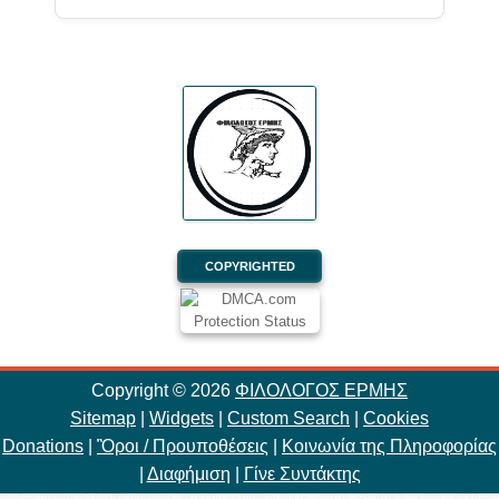
COPYRIGHTED
Copyright ©
2026
ΦΙΛΟΛΟΓΟΣ ΕΡΜΗΣ
Sitemap
|
Widgets
|
Custom Search
|
Cookies
Donations
|
Ὃροι / Προυποθέσεις
|
Κοινωνία της Πληροφορίας
|
Διαφήμιση
|
Γίνε Συντάκτης