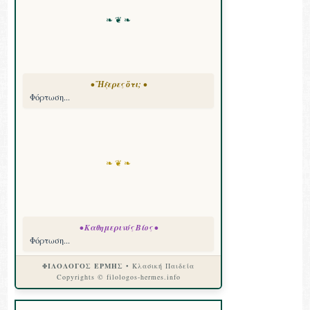
❧ ❦ ❧
• Ἤξερες ὅτι; •
Φόρτωση...
❧ ❦ ❧
• Καθημερινός Βίος •
Φόρτωση...
ΦΙΛΟΛΟΓΟΣ ΕΡΜΗΣ
• Κλασική Παιδεία
Copyrights © filologos-hermes.info