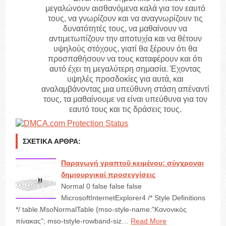
μεγαλώνουν αισθανόμενα καλά για τον εαυτό
τους, να γνωρίζουν και να αναγνωρίζουν τις
δυνατότητές τους, να μαθαίνουν να
αντιμετωπίζουν την αποτυχία και να θέτουν
υψηλούς στόχους, γιατί θα ξέρουν ότι θα
προσπαθήσουν να τους καταφέρουν και ότι
αυτό έχει τη μεγαλύτερη σημασία. Έχοντας
υψηλές προσδοκίες για αυτά, και
αναλαμβάνοντας μια υπεύθυνη στάση απέναντί
τους, τα μαθαίνουμε να είναι υπεύθυνα για τον
εαυτό τους και τις δράσεις τους.
ΣΧΕΤΙΚΆ ΆΡΘΡΑ:
Παραγωγή γραπτοῦ κειμένου: σύγχροναι
δημιουργικαί προσεγγίσεις
Normal 0 false false false
MicrosoftInternetExplorer4 /* Style Definitions
*/ table.MsoNormalTable {mso-style-name:"Κανονικός
πίνακας"; mso-tstyle-rowband-siz…
Read More