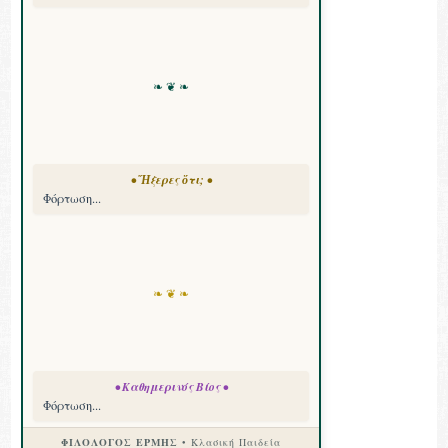
❧ ❦ ❧
• Ἤξερες ὅτι; •
Φόρτωση...
❧ ❦ ❧
• Καθημερινός Βίος •
Φόρτωση...
ΦΙΛΟΛΟΓΟΣ ΕΡΜΗΣ
• Κλασική Παιδεία