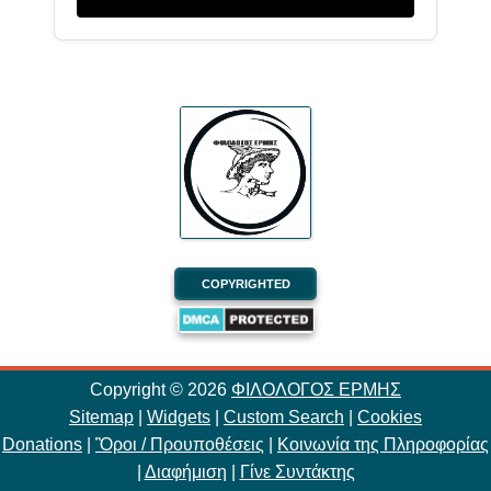
COPYRIGHTED
Copyright ©
2026
ΦΙΛΟΛΟΓΟΣ ΕΡΜΗΣ
Sitemap
|
Widgets
|
Custom Search
|
Cookies
Donations
|
Ὃροι / Προυποθέσεις
|
Κοινωνία της Πληροφορίας
|
Διαφήμιση
|
Γίνε Συντάκτης