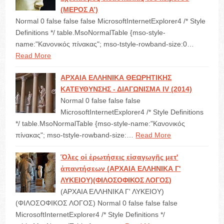
(ΜΕΡΟΣ Α’)
Normal 0 false false false MicrosoftInternetExplorer4 /* Style
Definitions */ table.MsoNormalTable {mso-style-
name:"Κανονικός πίνακας"; mso-tstyle-rowband-size:0…
Read More
ΑΡΧΑΙΑ ΕΛΛΗΝΙΚΑ ΘΕΩΡΗΤΙΚΗΣ
ΚΑΤΕΥΘΥΝΣΗΣ - ΔΙΑΓΩΝΙΣΜΑ IV (2014)
Normal 0 false false false
MicrosoftInternetExplorer4 /* Style Definitions
*/ table.MsoNormalTable {mso-style-name:"Κανονικός
πίνακας"; mso-tstyle-rowband-size:…
Read More
Ὅλες οἱ ἐρωτήσεις εἰσαγωγῆς μετ'
ἀπαντήσεων (ΑΡΧΑΙΑ ΕΛΛΗΝΙΚΑ Γ'
ΛΥΚΕΙΟΥ)(ΦΙΛΟΣΟΦΙΚΟΣ ΛΟΓΟΣ)
(ΑΡΧΑΙΑ ΕΛΛΗΝΙΚΑ Γ' ΛΥΚΕΙΟΥ)
(ΦΙΛΟΣΟΦΙΚΟΣ ΛΟΓΟΣ) Normal 0 false false false
MicrosoftInternetExplorer4 /* Style Definitions */