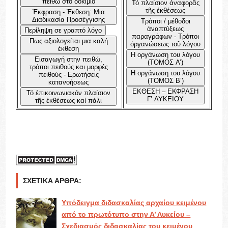
πειθώ στο δοκίμιο
Τό πλαίσιον ἀναφορᾶς
τῆς ἐκθέσεως
Έκφραση - Έκθεση: Μια
Διαδικασία Προσέγγισης
Τρόποι / μέθοδοι
ἀναπτύξεως
Περίληψη σε γραπτό λόγο
παραγράφων - Τρόποι
Πως αξιολογείται μια καλή
ὀργανώσεως τοῦ λόγου
έκθεση
Η οργάνωση του λόγου
Εισαγωγή στην πειθώ,
(ΤΟΜΟΣ Α’)
τρόποι πειθούς και μορφές
Η οργάνωση του λόγου
πειθούς - Ερωτήσεις
(ΤΟΜΟΣ Β’)
κατανοήσεως
ΕΚΘΕΣΗ – ΕΚΦΡΑΣΗ
Τό ἐπικοινωνιακόν πλαίσιον
Γ’ ΛΥΚΕΙΟΥ
τῆς ἐκθέσεως καί πάλι
ΣΧΕΤΙΚΆ ΆΡΘΡΑ:
Υπόδειγμα διδασκαλίας αρχαίου κειμένου
από το πρωτότυπο στην Α’ Λυκείου –
Σχεδιασμός διδασκαλίας του κειμένου