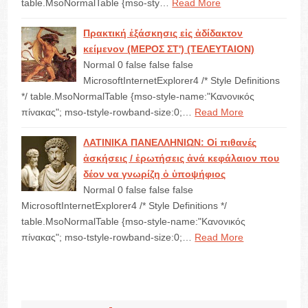
table.MsoNormalTable {mso-sty…
Read More
Πρακτική ἐξάσκησις εἰς ἀδίδακτον
κείμενον (ΜΕΡΟΣ ΣΤ') (ΤΕΛΕΥΤΑΙΟΝ)
Normal 0 false false false
MicrosoftInternetExplorer4 /* Style Definitions
*/ table.MsoNormalTable {mso-style-name:"Κανονικός
πίνακας"; mso-tstyle-rowband-size:0;…
Read More
ΛΑΤΙΝΙΚΑ ΠΑΝΕΛΛΗΝΙΩΝ: Οἱ πιθανές
ἀσκήσεις / ἐρωτήσεις ἀνά κεφάλαιον που
δέον να γνωρίζη ὁ ὑποψήφιος
Normal 0 false false false
MicrosoftInternetExplorer4 /* Style Definitions */
table.MsoNormalTable {mso-style-name:"Κανονικός
πίνακας"; mso-tstyle-rowband-size:0;…
Read More