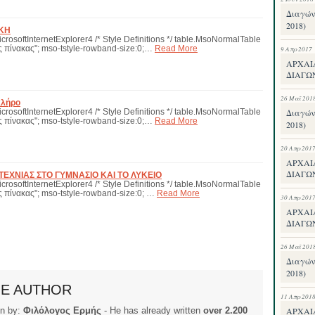
Διαγών
2018)
ΙΚΗ
icrosoftInternetExplorer4 /* Style Definitions */ table.MsoNormalTable
 πίνακας"; mso-tstyle-rowband-size:0;…
Read More
9 Απρ 2017
ΑΡΧΑΙ
ΔΙΑΓΩΝ
26 Μαΐ 201
κλήρο
Διαγών
icrosoftInternetExplorer4 /* Style Definitions */ table.MsoNormalTable
 πίνακας"; mso-tstyle-rowband-size:0;…
Read More
2018)
20 Απρ 201
ΑΡΧΑΙ
ΔΙΑΓΩ
ΤΕΧΝΙΑΣ ΣΤΟ ΓΥΜΝΑΣΙΟ ΚΑΙ ΤΟ ΛΥΚΕΙΟ
icrosoftInternetExplorer4 /* Style Definitions */ table.MsoNormalTable
 πίνακας"; mso-tstyle-rowband-size:0; …
Read More
30 Απρ 201
ΑΡΧΑΙ
ΔΙΑΓΩ
26 Μαΐ 201
Διαγών
2018)
HE AUTHOR
11 Απρ 201
ΑΡΧΑΙ
ten by:
Φιλόλογος Ερμής
- He has already written
over 2.200