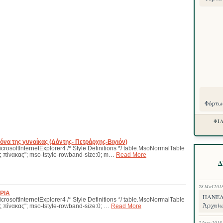
Φόρτωσ
ΦΙ
όνα της γυναίκας (Δάντης- Πετράρχης-Βιγιόν)
icrosoftInternetExplorer4 /* Style Definitions */ table.MsoNormalTable
 πίνακας"; mso-tstyle-rowband-size:0; m…
Read More
Δ
28 Μαΐ 201
ΡΙΑ
ΠΑΝΕΛΛ
icrosoftInternetExplorer4 /* Style Definitions */ table.MsoNormalTable
Ἀρχαίω
 πίνακας"; mso-tstyle-rowband-size:0; …
Read More
2 Ιουν 2018