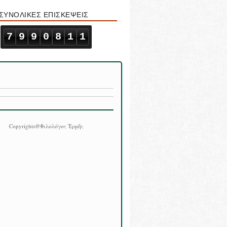
ΣΥΝΟΛΙΚΕΣ ΕΠΙΣΚΕΨΕΙΣ
7
9
9
0
8
1
1
Copyrights@Φιλολόγος Ἑρμῆς