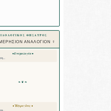
ΦΙΛΟΛΟΓΙΚΟΣ ΘΗΣΑΥΡΟΣ
ΜΕΡΗΣΙΟΝ ΑΝΑΛΟΓΙΟΝ ☿
• Ετυμολογία •
η...
❧ ❦ ❧
• Ἤξερες ὅτι; •
η...