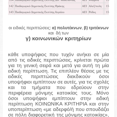
334
Παιδαγωγικό Δημοτικής Εκπ/σης Δυτ. Μακεδονίας
ΑΕΙ
Φλώρινα
15889
142
Παιδαγωγικό Δημοτικής Εκπ/σης Θράκης
ΑΕΙ
Αλεξ/πολη
15581
143
Παιδαγωγικό Δημοτικής Εκπ/σης Αιγαίου
ΑΕΙ
Ρόδος
15247
οι ειδικές περιπτώσεις:
α) πολυτέκνων
,
β) τριτέκνων
και δή των
γ) κοινωνικών κριτηρίων
κάθε υποψήφιος που τυχόν ανήκει σε μία
από τις ειδικές περιπτώσεις, κρίνεται πρώτα
για τη γενική σειρά και μετά για αυτή τη μία
ειδική περίπτωση. Τις επιπλέον θέσεις με τις
ειδικές περιπτώσεις διεκδικούν όσοι
υποψήφιοι εμπίπτουν σε αυτές, για τις σχολές
και τα τμήματα που εδρεύουν στην
περιφέρεια μόνιμης κατοικίας τους. Μόνο
όσοι υποψήφιοι εμπίπτουν στην ειδική
περίπτωση ΚΟΙΝΩΝΙΚΑ ΚΡΙΤΗΡΙΑ και στην
υποπερίπτωση «με αδερφό/ή που σπουδάζει
σε πόλη διαφορετική της μόνιμης κατοικίας»,