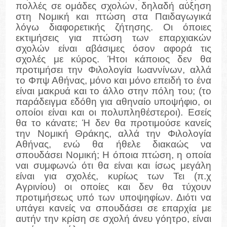
πολλές σε ομάδες σχολών, δηλαδή αύξηση
στη Νομική και πτώση στα Παιδαγωγικά
λόγω διαφορετικής ζήτησης. Οι όποιες
εκτιμήσεις για πτώση των επαρχιακών
σχολών είναι αβάσιμες όσον αφορά τις
σχολές με κύρος. Ήτοι κάποιος δεν θα
προτιμήσει την Φιλολογία Ιωαννίνων, αλλά
το Φπψ Αθήνας, μόνο και μόνο επειδή το ένα
είναι μακρυά και το άλλο στην πόλη του; (το
παράδειγμα εδόθη για αθηναίο υποψήφιο, οι
οποίοι είναι και οι πολυπληθέστεροι). Εσείς
θα το κάνατε; Ή δεν θα προτιμούσε κανείς
την Νομική Θράκης, αλλά την Φιλολογία
Αθήνας, ενώ θα ήθελε διακαώς να
σπουδάσει Νομική; Η όποια πτώση, η οποία
ναι συμφωνώ ότι θα είναι και ίσως μεγάλη
είναι για σχολές, κυρίως των Τει (π.χ
Αγρινίου) οι οποίες και δεν θα τύχουν
προτιμήσεως υπό των υποψηφίων. Διότι να
υπάγει κανείς να σπουδάσει σε επαρχία με
αυτήν την κρίση σε σχολή άνευ γόητρο, είναι