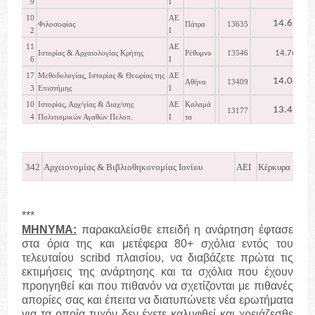
9
Ι
10
ΑΕ
14.630
Φιλοσοφίας
Πάτρα
13635
2
Ι
11
ΑΕ
14.767
Ιστορίας & Αρχαιολογίας Κρήτης
Ρέθυμνο
13546
6
Ι
17
Μεθοδολογίας, Ιστορίας & Θεωρίας της
ΑΕ
14.046
Αθήνα
13409
3
Επιστήμης
Ι
10
Ιστορίας, Αρχ/γίας & Διαχ/σης
ΑΕ
Καλαμά
13.415
13177
4
Πολιτισμικών Αγαθών Πελοπ.
Ι
τα
342
Αρχειονομίας & Βιβλιοθηκονομίας Ιονίου
ΑΕΙ
Κέρκυρα
1
***
ΜΗΝΥΜΑ:
παρακαλείσθε επειδή η ανάρτηση έφτασε
στα όρια της και μετέφερα 80+ σχόλια εντός του
τελευταίου
scribd
πλαισίου, να διαβάζετε πρώτα τις
εκτιμήσεις της ανάρτησης και τα σχόλια που έχουν
προηγηθεί και που πιθανόν να σχετίζονται με πιθανές
απορίες σας και έπειτα να διατυπώνετε νέα ερωτήματα
για τα οποία τυχόν δεν έχετε καλυφθεί και χρειάζεσθε