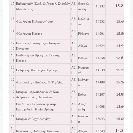
17
Βαλκανικών, Σλαβ. & Ανατολ. Σπουδών
ΑΕ
Θεσσαλ
15.817
15232
6
Μακεδονίας
Ι
ονίκη
18
ΑΕ
Καλαμά
15.602
Φιλολογίας Πελοποννήσου
14952
9
Ι
τα
11
ΑΕ
15.501
Φιλολογίας Κρήτης
Ρέθυμνο
14901
5
Ι
12
Πολιτικής Επιστήμης & Ιστορίας
ΑΕ
14.949
Αθήνα
14624
5
Παντείου
Ι
15
Παιδαγωγικό Προσχολ. Εκπ/σης
ΑΕ
13.872
Ρέθυμνο
14558
8
Κρήτης
Ι
10
ΑΕ
Κομοτη
15.319
Ελληνικής Φιλολογίας Θράκης
14539
6
Ι
νή
12
ΑΕ
Ιωάννιν
15.248
Φιλοσοφίας - Παιδ/κής & Ψυχ/γίας
14489
2
Ι
α
17
Ιστορίας - Αρχαιολογίας & Κοιν.
ΑΕ
14.894
Βόλος
14207
7
Ανθρωπολογίας Θεσσαλίας
Ι
16
Επιστημών Εκπαίδευσης στην
ΑΕ
Αλεξ/
13.697
14098
0
Προσχολική Ηλικία Θράκης
Ι
πολη
11
ΑΕ
Ιωάννιν
15.054
Ιστορίας & Αρχαιολογίας
13943
4
Ι
α
15
ΑΕ
14.357
Κοινωνικής Πολιτικής Παντείου
Αθήνα
13749