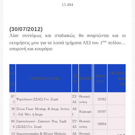
15.494
(30/07/2012)
Λίαν συντόμως και σταδιακώς θα αναρτώνται και οι
ου
εκτιμήσεις μου για τα λοιπά τμήματα ΑΕΙ του 1
πεδίου…
υπομονή και κουράγιο
K
ωδ
ΕΚΤΙΜΩΜΕΝ
ΙΔ
Βάση
.
ΤΜΗΜΑ/ΣΧΟΛΗ
ΠΟΛΗ
ΒΑΣΗ
Ρ.
2011
Τμ
2012
.
87
ΣΤ/
Θεσσαλ
Ψυχολόγων (ΣΣΑΣ) Γεν. Σειρά
19282
5
ΑΣ
ονίκη
38
Ξένων Γλωσ. Μετάφρ. & Διερμ. Ιονίου
ΑΕ
Κέρκυρα
19197
5
- Ειδ. Μετ. ή Διερμ.
Ι
86
Στρατολογικό - Στρατιωτ. Νομ. Συμβ.
ΣΤ/
Θεσσαλ
18894
6
(ΣΣΑΣ) Γεν. Σειρά
ΑΣ
ονίκη
14
Δημοσιογραφίας & Μέσων Μαζικής
ΑΕ
Θεσσαλ