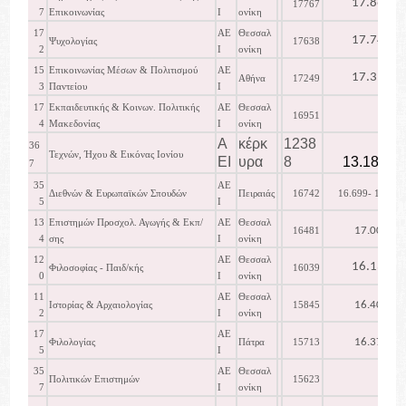
17.863
17767
7
Επικοινωνίας
Ι
ονίκη
17
ΑΕ
Θεσσαλ
17.744
Ψυχολογίας
17638
2
Ι
ονίκη
15
Επικοινωνίας Μέσων & Πολιτισμού
ΑΕ
17.397
Αθήνα
17249
3
Παντείου
Ι
17
Εκπαιδευτικής & Κοινων. Πολιτικής
ΑΕ
Θεσσαλ
16951
4
Μακεδονίας
Ι
ονίκη
Α
κέρκ
1238
36
Τεχνών, Ήχου & Εικόνας Ιονίου
ΕΙ
υρα
8
13.182
7
35
ΑΕ
Διεθνών & Ευρωπαϊκών Σπουδών
Πειραιάς
16742
16.699- 16.889
5
Ι
13
Επιστημών Προσχολ. Αγωγής & Εκπ/
ΑΕ
Θεσσαλ
17.000
16481
4
σης
Ι
ονίκη
12
ΑΕ
Θεσσαλ
16.138
Φιλοσοφίας - Παιδ/κής
16039
0
Ι
ονίκη
11
ΑΕ
Θεσσαλ
16.407
Ιστορίας & Αρχαιολογίας
15845
2
Ι
ονίκη
17
ΑΕ
16.374
Φιλολογίας
Πάτρα
15713
5
Ι
35
ΑΕ
Θεσσαλ
Πολιτικών Επιστημών
15623
7
Ι
ονίκη