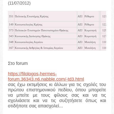
(11/07/2012)
351
Πολιτικής Επιστήμης Κρήτης
ΑΕΙ
Ρέθυμνο
12145
149
Κοινωνιολογίας Κρήτης
ΑΕΙ
Ρέθυμνο
12252
373
Πολιτικών Επιστημών Πανεπιστημίου Θράκης
ΑΕΙ
Κομοτηνή
12927
343
Κοινωνικής Διοίκησης Θράκης
ΑΕΙ
Κομοτηνή
12719
348
Κοινωνιολογίας Αιγαίου
ΑΕΙ
Μυτιλήνη
11878
167
Κοινωνικής Ανθρ/γίας & Ιστορίας Αιγαίου
ΑΕΙ
Μυτιλήνη
11670
Στο forum
https://filologos-hermes-
forum.36343.n6.nabble.com/-td3.html
σας έχω εκτιμήσεις κι άλλων για τις σχολές του
πρώτου επιστημονικού πεδίου, όπου μπορείτε
να μπείτε με τους φίλους σας και να τις
σχολιάσετε και να τις συζητήσετε όπως και
οτιδήποτε σας απασχολεί...