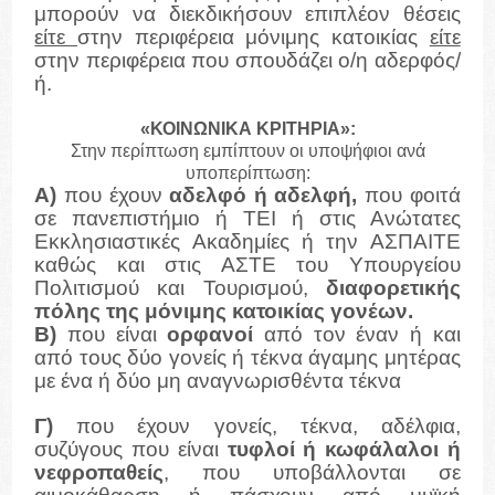
μπορούν να διεκδικήσουν επιπλέον θέσεις
είτε
στην περιφέρεια μόνιμης κατοικίας
είτε
στην περιφέρεια που σπουδάζει ο/η αδερφός/
ή.
«ΚΟΙΝΩΝΙΚΑ ΚΡΙΤΗΡΙΑ»:
Στην περίπτωση εμπίπτουν οι υποψήφιοι ανά
υποπερίπτωση:
Α)
που έχουν
αδελφό ή αδελφή,
που φοιτά
σε πανεπιστήμιο ή ΤΕΙ ή στις Ανώτατες
Εκκλησιαστικές Ακαδημίες ή την ΑΣΠΑΙΤΕ
καθώς και στις ΑΣΤΕ του Υπουργείου
Πολιτισμού και Τουρισμού,
διαφορετικής
πόλης της μόνιμης κατοικίας γονέων.
Β)
που είναι
ορφανοί
από τον έναν ή και
από τους δύο γονείς ή τέκνα άγαμης μητέρας
με ένα ή δύο μη αναγνωρισθέντα τέκνα
Γ)
που έχουν γονείς, τέκνα, αδέλφια,
συζύγους που είναι
τυφλοί ή κωφάλαλοι ή
νεφροπαθείς
, που υποβάλλονται σε