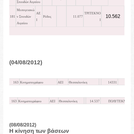
Σπουδών Αιγαίου
Μεσογειακώ
ΑΕ
ΤΡΙΤΕΚΝΟ
10.562
181
ν Σπουδών
Ρόδος
11.077
Ι
Ι
Αιγαίου
(04/08/2012)
163
Κινηματογράφου
ΑΕΙ
Θεσσαλονίκη
14331
14
163
Κινηματογράφου
ΑΕΙ
Θεσσαλονίκη
14.537
ΠΟΛΥΤΕΚΝΟΙ
(08/08/2012)
Η κίνηση των βάσεων