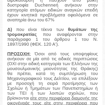
αιμοκάθαρση ή πάσχουν από μυϊκή
δυστροφία Duchenneή ανήκουν στην
κατηγορία ατόμων ειδικών αναγκών επειδή
έχουν κινητικά προβλήματα οφειλόμενα σε
αναπηρία άνω του 67%
Δ)
που είναι τέκνα των
θυμάτων της
τρομοκρατίας
που αναφέρονται στην
παράγραφο 1 του άρθρου 1 του Ν.
1897/1990 (ΦΕΚ. 120 Α').
ΠΡΟΣΟΧΗ
:
Όσοι από τους υποψηφίους
ανήκουν σε μία από τις ειδικές περιπτώσεις
(ΟΧΙ στην ειδική κατηγορία των Ελλήνων της
μουσουλμανικής μειονότητας της Θράκης)
θα πρέπει, κατά τη συμπλήρωση του
Μηχανογραφικού τους Δελτίου, να επιλέξουν
με προσοχή τη σειρά προτίμησης των
Σχολών ή Τμημάτων των Πανεπιστημίων ή
των ΤΕΙ ή των λοιπών σχολών, που
βρίσκονται
είτε στην περιφέρεια διαμονής της
οικογένειάς τους είτε στην περιφέρεια που