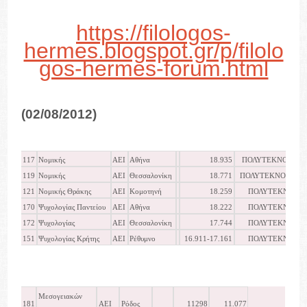
https://filologos-
hermes.blogspot.gr/p/filolo
gos-hermes-forum.html
(02/08/2012)
117
Νομικής
ΑΕΙ
Αθήνα
18.935
ΠΟΛΥΤΕΚΝΟΙ
119
Νομικής
ΑΕΙ
Θεσσαλονίκη
18.771
ΠΟΛΥΤΕΚΝΟΙ
121
Νομικής Θράκης
ΑΕΙ
Κομοτηνή
18.259
ΠΟΛΥΤΕΚΝΟΙ
170
Ψυχολογίας Παντείου
ΑΕΙ
Αθήνα
18.222
ΠΟΛΥΤΕΚΝΟΙ
172
Ψυχολογίας
ΑΕΙ
Θεσσαλονίκη
17.744
ΠΟΛΥΤΕΚΝΟΙ
151
Ψυχολογίας Κρήτης
ΑΕΙ
Ρέθυμνο
16.911-17.161
ΠΟΛΥΤΕΚΝΟΙ
Μεσογειακών
181
ΑΕΙ
Ρόδος
11298
11.077