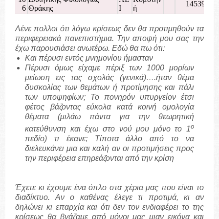
14539
6
Θράκης
Ι
ή
Λένε πολλοι ότι λόγω κρίσεως δεν θα προτιμηθούν τα
περιφερειακά πανεπιστήμια. Την αποψή μου σας την
έχω παρουσιάσει ανωτέρω. Εδώ θα πω ότι:
Και πέρυσι εντός μνημονίου ήμασταν
Πέρυσι όμως είχαμε πέριξ των 1000 μορίων
μείωση εις τας σχολάς (γενικά)….ήταν θέμα
δυσκολίας των θεμάτων ή προτίμησης και πάλι
των υποψηφίων; Το πονηρόν υπυργείον έτσι
φέτος βάζοντας εύκολα κατά κοινή ομολογία
θέματα (μιλάω πάντα για την θεωρητική
ο
κατεύθυνση και έχω στο νού μου μόνο το 1
πεδίο) τι έκανε; Τίποτα άλλο από το να
διελευκάνει μια και καλή αν οι προτιμήσεις προς
την περιφέρεια επηρεάζονται από την κρίση
Έχετε κι έχουμε ένα όπλο στα χέρια μας που είναι το
διαδίκτυο. Αν ο καθένας έλεγε τι προτιμά, κι αν
δηλώνει κι επαρχία και ότι δεν τον ενδιαφέρει το της
κρίσεως θα βγάζαμε από μόνοι μας μιαν εικόνα και