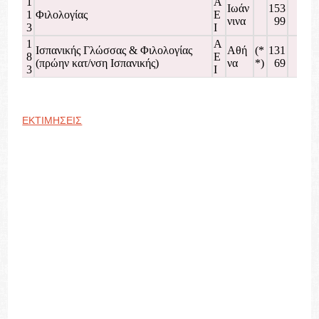
1
Α
Ιωάν
153
159
1
Φιλολογίας
Ε
νινα
99
16
3
Ι
1
Α
Ισπανικής Γλώσσας & Φιλολογίας
Αθή
(*
131
128
8
Ε
(πρώην κατ/νση Ισπανικής)
να
*)
69
135
3
Ι
ΕΚΤΙΜΗΣΕΙΣ