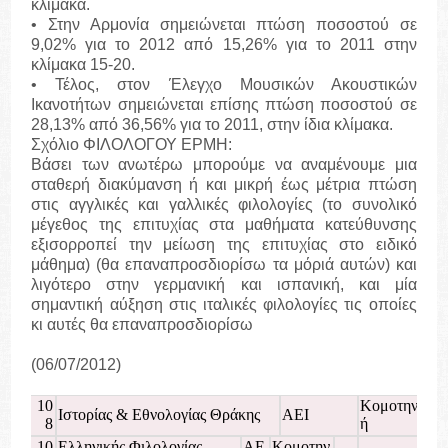
κλίμακα.
• Στην Αρμονία σημειώνεται πτώση ποσοστού σε
9,02% για το 2012 από 15,26% για το 2011 στην
κλίμακα 15-20.
• Τέλος, στον Έλεγχο Μουσικών Ακουστικών
Ικανοτήτων σημειώνεται επίσης πτώση ποσοστού σε
28,13% από 36,56% για το 2011, στην ίδια κλίμακα.
Σχόλιο ΦΙΛΟΛΟΓΟΥ ΕΡΜΗ:
Βάσει των ανωτέρω μπορούμε να αναμένουμε μια
σταθερή διακύμανση ή και μικρή έως μέτρια πτώση
στις αγγλικές και γαλλικές φιλολογίες (το συνολικό
μέγεθος της επιτυχίας στα μαθήματα κατεύθυνσης
εξισορροπεί την μείωση της επιτυχίας στο ειδικό
μάθημα) (θα επαναπροσδιορίσω τα μόριά αυτών) και
λιγότερο στην γερμανική και ισπανική, και μία
σημαντική αύξηση στις ιταλικές φιλολογίες τις οποίες
κι αυτές θα επαναπροσδιορίσω
(06/07/2012)
10
Κομοτην
Ιστορίας & Εθνολογίας Θράκης
ΑΕΙ
8
ή
10
Ελληνικής Φιλολογίας
ΑΕ
Κομοτην