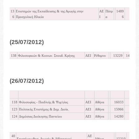
13
Επιστημών της Εκπαίδευσης & της Αγωγής στην
ΑΕ
Πάτρ
1489
1
6
Προσχολική Ηλικία
Ι
α
6
(25/07/2012)
138
Φιλοσοφικών & Κοινων. Σπουδ. Κρήτης
ΑΕΙ
Ρέθυμνο
13229
14533
(26/07/2012)
118
Φιλοσοφίας - Παιδ/κής & Ψυχ/γίας
ΑΕΙ
Αθήνα
16033
16.
123
Πολιτικής Επιστήμης & Δημ. Διοίκ.
ΑΕΙ
Αθήνα
15966
16.
124
Δημόσιας Διοίκησης Παντείου
ΑΕΙ
Αθήνα
14280
15.
40
ΑΕ
Επιστήμης Φυσ. Αγωγής & Αθλητισμού
Αθήνα
15310