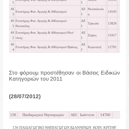
1
Ι
40
ΑΕ
Θεσσαλονίκ
Επιστήμης Φυσ. Αγωγής & Αθλητισμού
14545
3
Ι
η
40
Επιστήμης Φυσ. Αγωγής & Αθλητισμού
ΑΕ
Τρίκαλα
13826
5
Θεσσαλίας
Ι
40
Επιστήμης Φυσ. Αγωγής & Αθλητισμού Θεσ/
ΑΕ
Σέρρες
13417
2
νίκης
Ι
40
ΑΕ
Επιστήμης Φυσ. Αγωγής & Αθλητισμού Θράκης
Κομοτηνή
12781
4
Ι
Στο φόρουμ προστέθησαν οι Βάσεις Ειδικών
Κατηγοριών του 2011
(28/07/2012)
156
Παιδαγωγικό Νηπιαγωγών
ΑΕΙ
Ιωάννινα
14760
15
156 ΠΑΙΔΑΓΩΓΙΚΟ ΝΗΠΙΑΓΩΓΩΝ ΙΩΑΝΝΙΝΩΝ ΚΟΙΝ. ΚΡΙΤΗΡ.