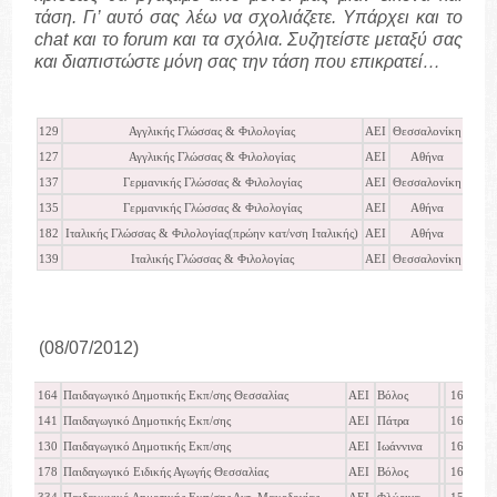
τάση. Γι’ αυτό σας λέω να σχολιάζετε. Υπάρχει και το
chat
και το
forum
και τα σχόλια. Συζητείστε μεταξύ σας
και διαπιστώστε μόνη σας την τάση που επικρατεί…
129
Αγγλικής Γλώσσας & Φιλολογίας
ΑΕΙ
Θεσσαλονίκη
ΝΕΟ
127
Αγγλικής Γλώσσας & Φιλολογίας
ΑΕΙ
Αθήνα
ΝΕΟ
137
Γερμανικής Γλώσσας & Φιλολογίας
ΑΕΙ
Θεσσαλονίκη
ΝΕΟ
135
Γερμανικής Γλώσσας & Φιλολογίας
ΑΕΙ
Αθήνα
ΝΕΟ
182
Ιταλικής Γλώσσας & Φιλολογίας(πρώην κατ/νση Ιταλικής)
ΑΕΙ
Αθήνα
ΝΕΟ
139
Ιταλικής Γλώσσας & Φιλολογίας
ΑΕΙ
Θεσσαλονίκη
ΝΕΟ
(08/07/2012)
164
Παιδαγωγικό Δημοτικής Εκπ/σης Θεσσαλίας
ΑΕΙ
Βόλος
16953
141
Παιδαγωγικό Δημοτικής Εκπ/σης
ΑΕΙ
Πάτρα
16911
130
Παιδαγωγικό Δημοτικής Εκπ/σης
ΑΕΙ
Ιωάννινα
16561
178
Παιδαγωγικό Ειδικής Αγωγής Θεσσαλίας
ΑΕΙ
Βόλος
16295