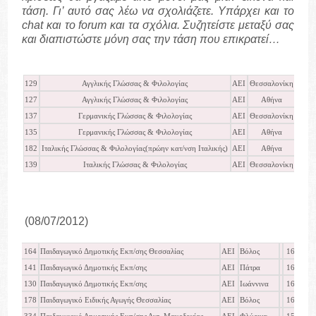
τάση. Γι’ αυτό σας λέω να σχολιάζετε. Υπάρχει και το
chat
και το
forum
και τα σχόλια. Συζητείστε μεταξύ σας
και διαπιστώστε μόνη σας την τάση που επικρατεί…
129
Αγγλικής Γλώσσας & Φιλολογίας
ΑΕΙ
Θεσσαλονίκη
ΝΕΟ
127
Αγγλικής Γλώσσας & Φιλολογίας
ΑΕΙ
Αθήνα
ΝΕΟ
137
Γερμανικής Γλώσσας & Φιλολογίας
ΑΕΙ
Θεσσαλονίκη
ΝΕΟ
135
Γερμανικής Γλώσσας & Φιλολογίας
ΑΕΙ
Αθήνα
ΝΕΟ
182
Ιταλικής Γλώσσας & Φιλολογίας(πρώην κατ/νση Ιταλικής)
ΑΕΙ
Αθήνα
ΝΕΟ
139
Ιταλικής Γλώσσας & Φιλολογίας
ΑΕΙ
Θεσσαλονίκη
ΝΕΟ
(08/07/2012)
164
Παιδαγωγικό Δημοτικής Εκπ/σης Θεσσαλίας
ΑΕΙ
Βόλος
16953
141
Παιδαγωγικό Δημοτικής Εκπ/σης
ΑΕΙ
Πάτρα
16911
130
Παιδαγωγικό Δημοτικής Εκπ/σης
ΑΕΙ
Ιωάννινα
16561
178
Παιδαγωγικό Ειδικής Αγωγής Θεσσαλίας
ΑΕΙ
Βόλος
16295