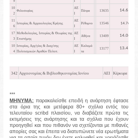
9
Ι
10
ΑΕ
14.630
Φιλοσοφίας
Πάτρα
13635
2
Ι
11
ΑΕ
14.767
Ιστορίας & Αρχαιολογίας Κρήτης
Ρέθυμνο
13546
6
Ι
17
Μεθοδολογίας, Ιστορίας & Θεωρίας της
ΑΕ
14.046
Αθήνα
13409
3
Επιστήμης
Ι
10
Ιστορίας, Αρχ/γίας & Διαχ/σης
ΑΕ
Καλαμά
13.415
13177
4
Πολιτισμικών Αγαθών Πελοπ.
Ι
τα
342
Αρχειονομίας & Βιβλιοθηκονομίας Ιονίου
ΑΕΙ
Κέρκυρα
1
***
ΜΗΝΥΜΑ:
παρακαλείσθε επειδή η ανάρτηση έφτασε
στα όρια της και μετέφερα 80+ σχόλια εντός του
τελευταίου
scribd
πλαισίου, να διαβάζετε πρώτα τις
εκτιμήσεις της ανάρτησης και τα σχόλια που έχουν
προηγηθεί και που πιθανόν να σχετίζονται με πιθανές
απορίες σας και έπειτα να διατυπώνετε νέα ερωτήματα
για τα οποία τυχόν δεν έχετε καλυφθεί και χρειάζεσθε