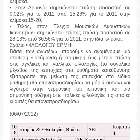
κλίμακα.
• Στην Αρμονία σημειώνεται πτώση ποσοστού σε
9,02% για το 2012 από 15,26% για το 2011 στην
κλίμακα 15-20.
• Τέλος, στον Έλεγχο Μουσικών Ακουστικών
Ικανοτήτων σημειώνεται επίσης πτώση ποσοστού σε
28,13% από 36,56% για το 2011, στην ίδια κλίμακα.
Σχόλιο ΦΙΛΟΛΟΓΟΥ ΕΡΜΗ:
Βάσει των ανωτέρω μπορούμε να αναμένουμε μια
σταθερή διακύμανση ή και μικρή έως μέτρια πτώση
στις αγγλικές και γαλλικές φιλολογίες (το συνολικό
μέγεθος της επιτυχίας στα μαθήματα κατεύθυνσης
εξισορροπεί την μείωση της επιτυχίας στο ειδικό
μάθημα) (θα επαναπροσδιορίσω τα μόριά αυτών) και
λιγότερο στην γερμανική και ισπανική, και μία
σημαντική αύξηση στις ιταλικές φιλολογίες τις οποίες
κι αυτές θα επαναπροσδιορίσω
(06/07/2012)
10
Κομοτην
Ιστορίας & Εθνολογίας Θράκης
ΑΕΙ
8
ή
10
Ελληνικής Φιλολογίας
ΑΕ
Κομοτην