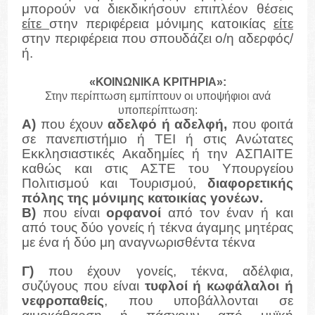
μπορούν να διεκδικήσουν επιπλέον θέσεις
είτε
στην περιφέρεια μόνιμης κατοικίας
είτε
στην περιφέρεια που σπουδάζει ο/η αδερφός/
ή.
«ΚΟΙΝΩΝΙΚΑ ΚΡΙΤΗΡΙΑ»:
Στην περίπτωση εμπίπτουν οι υποψήφιοι ανά
υποπερίπτωση:
Α)
που έχουν
αδελφό ή αδελφή,
που φοιτά
σε πανεπιστήμιο ή ΤΕΙ ή στις Ανώτατες
Εκκλησιαστικές Ακαδημίες ή την ΑΣΠΑΙΤΕ
καθώς και στις ΑΣΤΕ του Υπουργείου
Πολιτισμού και Τουρισμού,
διαφορετικής
πόλης της μόνιμης κατοικίας γονέων.
Β)
που είναι
ορφανοί
από τον έναν ή και
από τους δύο γονείς ή τέκνα άγαμης μητέρας
με ένα ή δύο μη αναγνωρισθέντα τέκνα
Γ)
που έχουν γονείς, τέκνα, αδέλφια,
συζύγους που είναι
τυφλοί ή κωφάλαλοι ή
νεφροπαθείς
, που υποβάλλονται σε