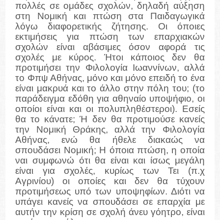
πολλές σε ομάδες σχολών, δηλαδή αύξηση
στη Νομική και πτώση στα Παιδαγωγικά
λόγω διαφορετικής ζήτησης. Οι όποιες
εκτιμήσεις για πτώση των επαρχιακών
σχολών είναι αβάσιμες όσον αφορά τις
σχολές με κύρος. Ήτοι κάποιος δεν θα
προτιμήσει την Φιλολογία Ιωαννίνων, αλλά
το Φπψ Αθήνας, μόνο και μόνο επειδή το ένα
είναι μακρυά και το άλλο στην πόλη του; (το
παράδειγμα εδόθη για αθηναίο υποψήφιο, οι
οποίοι είναι και οι πολυπληθέστεροι). Εσείς
θα το κάνατε; Ή δεν θα προτιμούσε κανείς
την Νομική Θράκης, αλλά την Φιλολογία
Αθήνας, ενώ θα ήθελε διακαώς να
σπουδάσει Νομική; Η όποια πτώση, η οποία
ναι συμφωνώ ότι θα είναι και ίσως μεγάλη
είναι για σχολές, κυρίως των Τει (π.χ
Αγρινίου) οι οποίες και δεν θα τύχουν
προτιμήσεως υπό των υποψηφίων. Διότι να
υπάγει κανείς να σπουδάσει σε επαρχία με
αυτήν την κρίση σε σχολή άνευ γόητρο, είναι