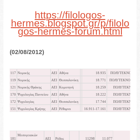
https://filologos-
hermes.blogspot.gr/p/filolo
gos-hermes-forum.html
(02/08/2012)
117
Νομικής
ΑΕΙ
Αθήνα
18.935
ΠΟΛΥΤΕΚΝΟΙ
119
Νομικής
ΑΕΙ
Θεσσαλονίκη
18.771
ΠΟΛΥΤΕΚΝΟΙ
121
Νομικής Θράκης
ΑΕΙ
Κομοτηνή
18.259
ΠΟΛΥΤΕΚΝΟΙ
170
Ψυχολογίας Παντείου
ΑΕΙ
Αθήνα
18.222
ΠΟΛΥΤΕΚΝΟΙ
172
Ψυχολογίας
ΑΕΙ
Θεσσαλονίκη
17.744
ΠΟΛΥΤΕΚΝΟΙ
151
Ψυχολογίας Κρήτης
ΑΕΙ
Ρέθυμνο
16.911-17.161
ΠΟΛΥΤΕΚΝΟΙ
Μεσογειακών
181
ΑΕΙ
Ρόδος
11298
11.077