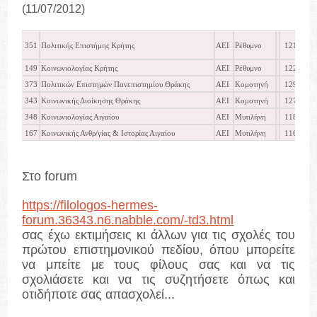
(11/07/2012)
351
Πολιτικής Επιστήμης Κρήτης
ΑΕΙ
Ρέθυμνο
12145
149
Κοινωνιολογίας Κρήτης
ΑΕΙ
Ρέθυμνο
12252
373
Πολιτικών Επιστημών Πανεπιστημίου Θράκης
ΑΕΙ
Κομοτηνή
12927
343
Κοινωνικής Διοίκησης Θράκης
ΑΕΙ
Κομοτηνή
12719
348
Κοινωνιολογίας Αιγαίου
ΑΕΙ
Μυτιλήνη
11878
167
Κοινωνικής Ανθρ/γίας & Ιστορίας Αιγαίου
ΑΕΙ
Μυτιλήνη
11670
Στο forum
https://filologos-hermes-
forum.36343.n6.nabble.com/-td3.html
σας έχω εκτιμήσεις κι άλλων για τις σχολές του
πρώτου επιστημονικού πεδίου, όπου μπορείτε
να μπείτε με τους φίλους σας και να τις
σχολιάσετε και να τις συζητήσετε όπως και
οτιδήποτε σας απασχολεί...