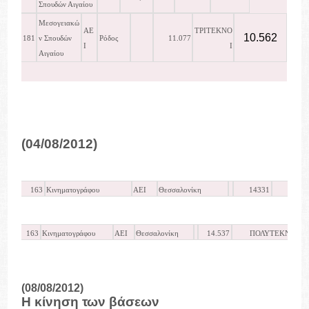
Σπουδών Αιγαίου
Μεσογειακώ
ΑΕ
ΤΡΙΤΕΚΝΟ
10.562
181
ν Σπουδών
Ρόδος
11.077
Ι
Ι
Αιγαίου
(04/08/2012)
163
Κινηματογράφου
ΑΕΙ
Θεσσαλονίκη
14331
14
163
Κινηματογράφου
ΑΕΙ
Θεσσαλονίκη
14.537
ΠΟΛΥΤΕΚΝΟΙ
(08/08/2012)
Η κίνηση των βάσεων