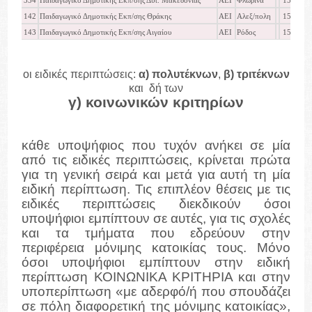
334
Παιδαγωγικό Δημοτικής Εκπ/σης Δυτ. Μακεδονίας
ΑΕΙ
Φλώρινα
15889
142
Παιδαγωγικό Δημοτικής Εκπ/σης Θράκης
ΑΕΙ
Αλεξ/πολη
15581
143
Παιδαγωγικό Δημοτικής Εκπ/σης Αιγαίου
ΑΕΙ
Ρόδος
15247
οι ειδικές περιπτώσεις:
α) πολυτέκνων
,
β) τριτέκνων
και δή των
γ) κοινωνικών κριτηρίων
κάθε υποψήφιος που τυχόν ανήκει σε μία
από τις ειδικές περιπτώσεις, κρίνεται πρώτα
για τη γενική σειρά και μετά για αυτή τη μία
ειδική περίπτωση. Τις επιπλέον θέσεις με τις
ειδικές περιπτώσεις διεκδικούν όσοι
υποψήφιοι εμπίπτουν σε αυτές, για τις σχολές
και τα τμήματα που εδρεύουν στην
περιφέρεια μόνιμης κατοικίας τους. Μόνο
όσοι υποψήφιοι εμπίπτουν στην ειδική
περίπτωση ΚΟΙΝΩΝΙΚΑ ΚΡΙΤΗΡΙΑ και στην
υποπερίπτωση «με αδερφό/ή που σπουδάζει
σε πόλη διαφορετική της μόνιμης κατοικίας»,