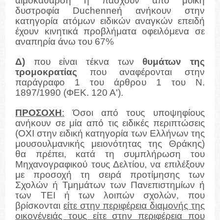
αιμοκάθαρση ή πάσχουν από μυϊκή
δυστροφία Duchenneή ανήκουν στην
κατηγορία ατόμων ειδικών αναγκών επειδή
έχουν κινητικά προβλήματα οφειλόμενα σε
αναπηρία άνω του 67%
Δ)
που είναι τέκνα των
θυμάτων της
τρομοκρατίας
που αναφέρονται στην
παράγραφο 1 του άρθρου 1 του Ν.
1897/1990 (ΦΕΚ. 120 Α').
ΠΡΟΣΟΧΗ
:
Όσοι από τους υποψηφίους
ανήκουν σε μία από τις ειδικές περιπτώσεις
(ΟΧΙ στην ειδική κατηγορία των Ελλήνων της
μουσουλμανικής μειονότητας της Θράκης)
θα πρέπει, κατά τη συμπλήρωση του
Μηχανογραφικού τους Δελτίου, να επιλέξουν
με προσοχή τη σειρά προτίμησης των
Σχολών ή Τμημάτων των Πανεπιστημίων ή
των ΤΕΙ ή των λοιπών σχολών, που
βρίσκονται
είτε στην περιφέρεια διαμονής της
οικογένειάς τους είτε στην περιφέρεια που