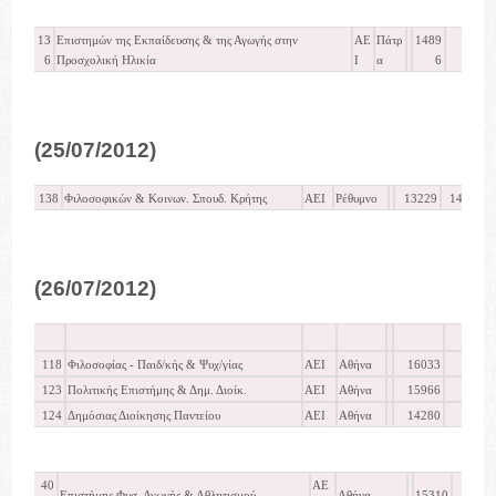
13
Επιστημών της Εκπαίδευσης & της Αγωγής στην
ΑΕ
Πάτρ
1489
1
6
Προσχολική Ηλικία
Ι
α
6
(25/07/2012)
138
Φιλοσοφικών & Κοινων. Σπουδ. Κρήτης
ΑΕΙ
Ρέθυμνο
13229
14533
(26/07/2012)
118
Φιλοσοφίας - Παιδ/κής & Ψυχ/γίας
ΑΕΙ
Αθήνα
16033
16.
123
Πολιτικής Επιστήμης & Δημ. Διοίκ.
ΑΕΙ
Αθήνα
15966
16.
124
Δημόσιας Διοίκησης Παντείου
ΑΕΙ
Αθήνα
14280
15.
40
ΑΕ
Επιστήμης Φυσ. Αγωγής & Αθλητισμού
Αθήνα
15310