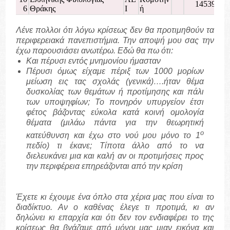
14539
6
Θράκης
Ι
ή
Λένε πολλοι ότι λόγω κρίσεως δεν θα προτιμηθούν τα
περιφερειακά πανεπιστήμια. Την αποψή μου σας την
έχω παρουσιάσει ανωτέρω. Εδώ θα πω ότι:
Και πέρυσι εντός μνημονίου ήμασταν
Πέρυσι όμως είχαμε πέριξ των 1000 μορίων
μείωση εις τας σχολάς (γενικά)….ήταν θέμα
δυσκολίας των θεμάτων ή προτίμησης και πάλι
των υποψηφίων; Το πονηρόν υπυργείον έτσι
φέτος βάζοντας εύκολα κατά κοινή ομολογία
θέματα (μιλάω πάντα για την θεωρητική
ο
κατεύθυνση και έχω στο νού μου μόνο το 1
πεδίο) τι έκανε; Τίποτα άλλο από το να
διελευκάνει μια και καλή αν οι προτιμήσεις προς
την περιφέρεια επηρεάζονται από την κρίση
Έχετε κι έχουμε ένα όπλο στα χέρια μας που είναι το
διαδίκτυο. Αν ο καθένας έλεγε τι προτιμά, κι αν
δηλώνει κι επαρχία και ότι δεν τον ενδιαφέρει το της
κρίσεως θα βγάζαμε από μόνοι μας μιαν εικόνα και