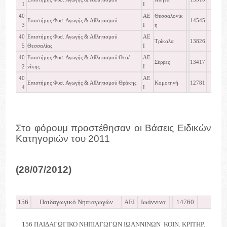
1
Ι
40
ΑΕ
Θεσσαλονίκ
Επιστήμης Φυσ. Αγωγής & Αθλητισμού
14545
3
Ι
η
40
Επιστήμης Φυσ. Αγωγής & Αθλητισμού
ΑΕ
Τρίκαλα
13826
5
Θεσσαλίας
Ι
40
Επιστήμης Φυσ. Αγωγής & Αθλητισμού Θεσ/
ΑΕ
Σέρρες
13417
2
νίκης
Ι
40
ΑΕ
Επιστήμης Φυσ. Αγωγής & Αθλητισμού Θράκης
Κομοτηνή
12781
4
Ι
Στο φόρουμ προστέθησαν οι Βάσεις Ειδικών
Κατηγοριών του 2011
(28/07/2012)
156
Παιδαγωγικό Νηπιαγωγών
ΑΕΙ
Ιωάννινα
14760
15
156 ΠΑΙΔΑΓΩΓΙΚΟ ΝΗΠΙΑΓΩΓΩΝ ΙΩΑΝΝΙΝΩΝ ΚΟΙΝ. ΚΡΙΤΗΡ.