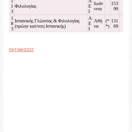
1
Α
Ιωάν
153
159
1
Φιλολογίας
Ε
νινα
99
16
3
Ι
1
Α
Ισπανικής Γλώσσας & Φιλολογίας
Αθή
(*
131
128
8
Ε
(πρώην κατ/νση Ισπανικής)
να
*)
69
135
3
Ι
ΕΚΤΙΜΗΣΕΙΣ