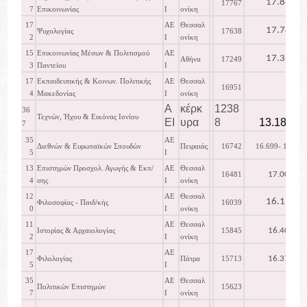
17.863
17767
7
Επικοινωνίας
Ι
ονίκη
17
ΑΕ
Θεσσαλ
17.744
Ψυχολογίας
17638
2
Ι
ονίκη
15
Επικοινωνίας Μέσων & Πολιτισμού
ΑΕ
17.397
Αθήνα
17249
3
Παντείου
Ι
17
Εκπαιδευτικής & Κοινων. Πολιτικής
ΑΕ
Θεσσαλ
16951
4
Μακεδονίας
Ι
ονίκη
Α
κέρκ
1238
36
Τεχνών, Ήχου & Εικόνας Ιονίου
ΕΙ
υρα
8
13.182
7
35
ΑΕ
Διεθνών & Ευρωπαϊκών Σπουδών
Πειραιάς
16742
16.699- 16.889
5
Ι
13
Επιστημών Προσχολ. Αγωγής & Εκπ/
ΑΕ
Θεσσαλ
17.000
16481
4
σης
Ι
ονίκη
12
ΑΕ
Θεσσαλ
16.138
Φιλοσοφίας - Παιδ/κής
16039
0
Ι
ονίκη
11
ΑΕ
Θεσσαλ
16.407
Ιστορίας & Αρχαιολογίας
15845
2
Ι
ονίκη
17
ΑΕ
16.374
Φιλολογίας
Πάτρα
15713
5
Ι
35
ΑΕ
Θεσσαλ
Πολιτικών Επιστημών
15623
7
Ι
ονίκη