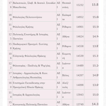
17
Βαλκανικών, Σλαβ. & Ανατολ. Σπουδών
ΑΕ
Θεσσαλ
15.817
15232
6
Μακεδονίας
Ι
ονίκη
18
ΑΕ
Καλαμά
15.602
Φιλολογίας Πελοποννήσου
14952
9
Ι
τα
11
ΑΕ
15.501
Φιλολογίας Κρήτης
Ρέθυμνο
14901
5
Ι
12
Πολιτικής Επιστήμης & Ιστορίας
ΑΕ
14.949
Αθήνα
14624
5
Παντείου
Ι
15
Παιδαγωγικό Προσχολ. Εκπ/σης
ΑΕ
13.872
Ρέθυμνο
14558
8
Κρήτης
Ι
10
ΑΕ
Κομοτη
15.319
Ελληνικής Φιλολογίας Θράκης
14539
6
Ι
νή
12
ΑΕ
Ιωάννιν
15.248
Φιλοσοφίας - Παιδ/κής & Ψυχ/γίας
14489
2
Ι
α
17
Ιστορίας - Αρχαιολογίας & Κοιν.
ΑΕ
14.894
Βόλος
14207
7
Ανθρωπολογίας Θεσσαλίας
Ι
16
Επιστημών Εκπαίδευσης στην
ΑΕ
Αλεξ/
13.697
14098
0
Προσχολική Ηλικία Θράκης
Ι
πολη
11
ΑΕ
Ιωάννιν
15.054
Ιστορίας & Αρχαιολογίας
13943
4
Ι
α
15
ΑΕ
14.357
Κοινωνικής Πολιτικής Παντείου
Αθήνα
13749