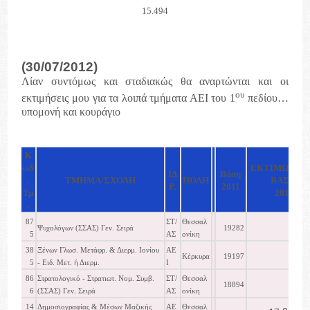
15.494
(30/07/2012)
Λίαν συντόμως και σταδιακώς θα αναρτώνται και οι
ου
εκτιμήσεις μου για τα λοιπά τμήματα ΑΕΙ του 1
πεδίου…
υπομονή και κουράγιο
K
ωδ
ΕΚΤΙΜΩΜΕΝ
ΙΔ
Βάση
.
ΤΜΗΜΑ/ΣΧΟΛΗ
ΠΟΛΗ
ΒΑΣΗ
Ρ.
2011
Τμ
2012
.
87
ΣΤ/
Θεσσαλ
Ψυχολόγων (ΣΣΑΣ) Γεν. Σειρά
19282
5
ΑΣ
ονίκη
38
Ξένων Γλωσ. Μετάφρ. & Διερμ. Ιονίου
ΑΕ
Κέρκυρα
19197
5
- Ειδ. Μετ. ή Διερμ.
Ι
86
Στρατολογικό - Στρατιωτ. Νομ. Συμβ.
ΣΤ/
Θεσσαλ
18894
6
(ΣΣΑΣ) Γεν. Σειρά
ΑΣ
ονίκη
14
Δημοσιογραφίας & Μέσων Μαζικής
ΑΕ
Θεσσαλ