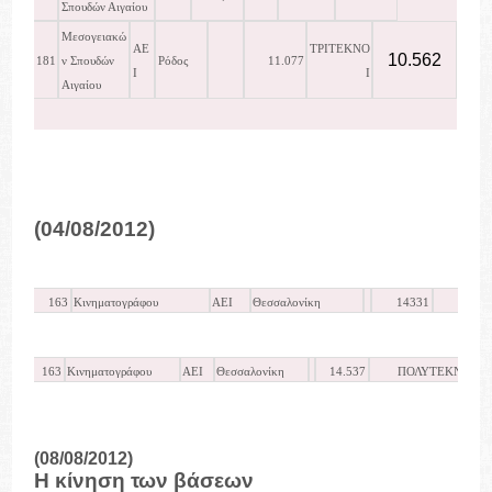
Σπουδών Αιγαίου
Μεσογειακώ
ΑΕ
ΤΡΙΤΕΚΝΟ
10.562
181
ν Σπουδών
Ρόδος
11.077
Ι
Ι
Αιγαίου
(04/08/2012)
163
Κινηματογράφου
ΑΕΙ
Θεσσαλονίκη
14331
14
163
Κινηματογράφου
ΑΕΙ
Θεσσαλονίκη
14.537
ΠΟΛΥΤΕΚΝΟΙ
(08/08/2012)
Η κίνηση των βάσεων