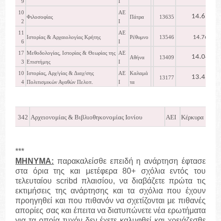
9
Ι
10
ΑΕ
14.630
Φιλοσοφίας
Πάτρα
13635
2
Ι
11
ΑΕ
14.767
Ιστορίας & Αρχαιολογίας Κρήτης
Ρέθυμνο
13546
6
Ι
17
Μεθοδολογίας, Ιστορίας & Θεωρίας της
ΑΕ
14.046
Αθήνα
13409
3
Επιστήμης
Ι
10
Ιστορίας, Αρχ/γίας & Διαχ/σης
ΑΕ
Καλαμά
13.415
13177
4
Πολιτισμικών Αγαθών Πελοπ.
Ι
τα
342
Αρχειονομίας & Βιβλιοθηκονομίας Ιονίου
ΑΕΙ
Κέρκυρα
1
***
ΜΗΝΥΜΑ:
παρακαλείσθε επειδή η ανάρτηση έφτασε
στα όρια της και μετέφερα 80+ σχόλια εντός του
τελευταίου
scribd
πλαισίου, να διαβάζετε πρώτα τις
εκτιμήσεις της ανάρτησης και τα σχόλια που έχουν
προηγηθεί και που πιθανόν να σχετίζονται με πιθανές
απορίες σας και έπειτα να διατυπώνετε νέα ερωτήματα
για τα οποία τυχόν δεν έχετε καλυφθεί και χρειάζεσθε