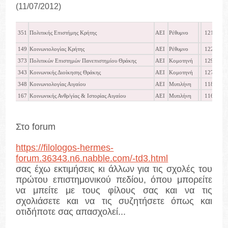
(11/07/2012)
351
Πολιτικής Επιστήμης Κρήτης
ΑΕΙ
Ρέθυμνο
12145
149
Κοινωνιολογίας Κρήτης
ΑΕΙ
Ρέθυμνο
12252
373
Πολιτικών Επιστημών Πανεπιστημίου Θράκης
ΑΕΙ
Κομοτηνή
12927
343
Κοινωνικής Διοίκησης Θράκης
ΑΕΙ
Κομοτηνή
12719
348
Κοινωνιολογίας Αιγαίου
ΑΕΙ
Μυτιλήνη
11878
167
Κοινωνικής Ανθρ/γίας & Ιστορίας Αιγαίου
ΑΕΙ
Μυτιλήνη
11670
Στο forum
https://filologos-hermes-
forum.36343.n6.nabble.com/-td3.html
σας έχω εκτιμήσεις κι άλλων για τις σχολές του
πρώτου επιστημονικού πεδίου, όπου μπορείτε
να μπείτε με τους φίλους σας και να τις
σχολιάσετε και να τις συζητήσετε όπως και
οτιδήποτε σας απασχολεί...