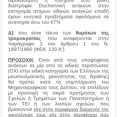
αιμοκάθαρση ή πάσχουν από μυϊκή
δυστροφία Duchenneή ανήκουν στην
κατηγορία ατόμων ειδικών αναγκών επειδή
έχουν κινητικά προβλήματα οφειλόμενα σε
αναπηρία άνω του 67%
Δ)
που είναι τέκνα των
θυμάτων της
τρομοκρατίας
που αναφέρονται στην
παράγραφο 1 του άρθρου 1 του Ν.
1897/1990 (ΦΕΚ. 120 Α').
ΠΡΟΣΟΧΗ
:
Όσοι από τους υποψηφίους
ανήκουν σε μία από τις ειδικές περιπτώσεις
(ΟΧΙ στην ειδική κατηγορία των Ελλήνων της
μουσουλμανικής μειονότητας της Θράκης)
θα πρέπει, κατά τη συμπλήρωση του
Μηχανογραφικού τους Δελτίου, να επιλέξουν
με προσοχή τη σειρά προτίμησης των
Σχολών ή Τμημάτων των Πανεπιστημίων ή
των ΤΕΙ ή των λοιπών σχολών, που
βρίσκονται
είτε στην περιφέρεια διαμονής της
οικογένειάς τους είτε στην περιφέρεια που