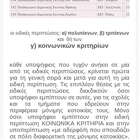
334
Παιδαγωγικό Δημοτικής Εκπ/σης Δυτ. Μακεδονίας
ΑΕΙ
Φλώρινα
15889
142
Παιδαγωγικό Δημοτικής Εκπ/σης Θράκης
ΑΕΙ
Αλεξ/πολη
15581
143
Παιδαγωγικό Δημοτικής Εκπ/σης Αιγαίου
ΑΕΙ
Ρόδος
15247
οι ειδικές περιπτώσεις:
α) πολυτέκνων
,
β) τριτέκνων
και δή των
γ) κοινωνικών κριτηρίων
κάθε υποψήφιος που τυχόν ανήκει σε μία
από τις ειδικές περιπτώσεις, κρίνεται πρώτα
για τη γενική σειρά και μετά για αυτή τη μία
ειδική περίπτωση. Τις επιπλέον θέσεις με τις
ειδικές περιπτώσεις διεκδικούν όσοι
υποψήφιοι εμπίπτουν σε αυτές, για τις σχολές
και τα τμήματα που εδρεύουν στην
περιφέρεια μόνιμης κατοικίας τους. Μόνο
όσοι υποψήφιοι εμπίπτουν στην ειδική
περίπτωση ΚΟΙΝΩΝΙΚΑ ΚΡΙΤΗΡΙΑ και στην
υποπερίπτωση «με αδερφό/ή που σπουδάζει
σε πόλη διαφορετική της μόνιμης κατοικίας»,