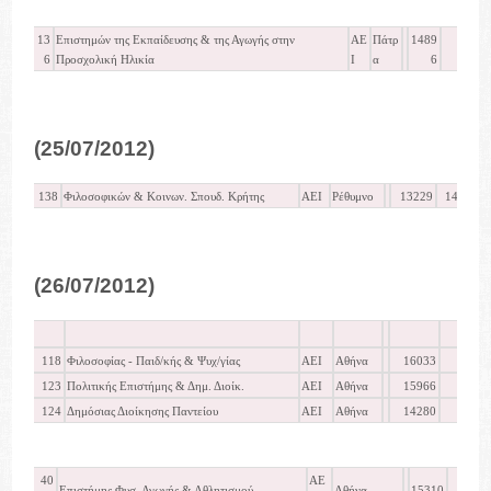
13
Επιστημών της Εκπαίδευσης & της Αγωγής στην
ΑΕ
Πάτρ
1489
1
6
Προσχολική Ηλικία
Ι
α
6
(25/07/2012)
138
Φιλοσοφικών & Κοινων. Σπουδ. Κρήτης
ΑΕΙ
Ρέθυμνο
13229
14533
(26/07/2012)
118
Φιλοσοφίας - Παιδ/κής & Ψυχ/γίας
ΑΕΙ
Αθήνα
16033
16.
123
Πολιτικής Επιστήμης & Δημ. Διοίκ.
ΑΕΙ
Αθήνα
15966
16.
124
Δημόσιας Διοίκησης Παντείου
ΑΕΙ
Αθήνα
14280
15.
40
ΑΕ
Επιστήμης Φυσ. Αγωγής & Αθλητισμού
Αθήνα
15310