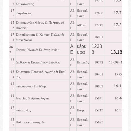
17.863
17767
7
Επικοινωνίας
Ι
ονίκη
17
ΑΕ
Θεσσαλ
17.744
Ψυχολογίας
17638
2
Ι
ονίκη
15
Επικοινωνίας Μέσων & Πολιτισμού
ΑΕ
17.397
Αθήνα
17249
3
Παντείου
Ι
17
Εκπαιδευτικής & Κοινων. Πολιτικής
ΑΕ
Θεσσαλ
16951
4
Μακεδονίας
Ι
ονίκη
Α
κέρκ
1238
36
Τεχνών, Ήχου & Εικόνας Ιονίου
ΕΙ
υρα
8
13.182
7
35
ΑΕ
Διεθνών & Ευρωπαϊκών Σπουδών
Πειραιάς
16742
16.699- 16.889
5
Ι
13
Επιστημών Προσχολ. Αγωγής & Εκπ/
ΑΕ
Θεσσαλ
17.000
16481
4
σης
Ι
ονίκη
12
ΑΕ
Θεσσαλ
16.138
Φιλοσοφίας - Παιδ/κής
16039
0
Ι
ονίκη
11
ΑΕ
Θεσσαλ
16.407
Ιστορίας & Αρχαιολογίας
15845
2
Ι
ονίκη
17
ΑΕ
16.374
Φιλολογίας
Πάτρα
15713
5
Ι
35
ΑΕ
Θεσσαλ
Πολιτικών Επιστημών
15623
7
Ι
ονίκη