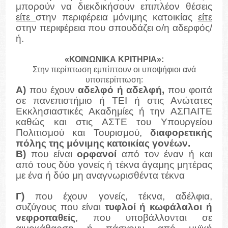
μπορούν να διεκδικήσουν επιπλέον θέσεις
είτε
στην περιφέρεια μόνιμης κατοικίας
είτε
στην περιφέρεια που σπουδάζει ο/η αδερφός/
ή.
«ΚΟΙΝΩΝΙΚΑ ΚΡΙΤΗΡΙΑ»:
Στην περίπτωση εμπίπτουν οι υποψήφιοι ανά
υποπερίπτωση:
Α)
που έχουν
αδελφό ή αδελφή,
που φοιτά
σε πανεπιστήμιο ή ΤΕΙ ή στις Ανώτατες
Εκκλησιαστικές Ακαδημίες ή την ΑΣΠΑΙΤΕ
καθώς και στις ΑΣΤΕ του Υπουργείου
Πολιτισμού και Τουρισμού,
διαφορετικής
πόλης της μόνιμης κατοικίας γονέων.
Β)
που είναι
ορφανοί
από τον έναν ή και
από τους δύο γονείς ή τέκνα άγαμης μητέρας
με ένα ή δύο μη αναγνωρισθέντα τέκνα
Γ)
που έχουν γονείς, τέκνα, αδέλφια,
συζύγους που είναι
τυφλοί ή κωφάλαλοι ή
νεφροπαθείς
, που υποβάλλονται σε