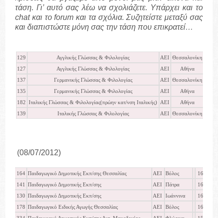
τάση. Γι’ αυτό σας λέω να σχολιάζετε. Υπάρχει και το
chat
και το
forum
και τα σχόλια. Συζητείστε μεταξύ σας
και διαπιστώστε μόνη σας την τάση που επικρατεί…
129
Αγγλικής Γλώσσας & Φιλολογίας
ΑΕΙ
Θεσσαλονίκη
ΝΕΟ
127
Αγγλικής Γλώσσας & Φιλολογίας
ΑΕΙ
Αθήνα
ΝΕΟ
137
Γερμανικής Γλώσσας & Φιλολογίας
ΑΕΙ
Θεσσαλονίκη
ΝΕΟ
135
Γερμανικής Γλώσσας & Φιλολογίας
ΑΕΙ
Αθήνα
ΝΕΟ
182
Ιταλικής Γλώσσας & Φιλολογίας(πρώην κατ/νση Ιταλικής)
ΑΕΙ
Αθήνα
ΝΕΟ
139
Ιταλικής Γλώσσας & Φιλολογίας
ΑΕΙ
Θεσσαλονίκη
ΝΕΟ
(08/07/2012)
164
Παιδαγωγικό Δημοτικής Εκπ/σης Θεσσαλίας
ΑΕΙ
Βόλος
16953
141
Παιδαγωγικό Δημοτικής Εκπ/σης
ΑΕΙ
Πάτρα
16911
130
Παιδαγωγικό Δημοτικής Εκπ/σης
ΑΕΙ
Ιωάννινα
16561
178
Παιδαγωγικό Ειδικής Αγωγής Θεσσαλίας
ΑΕΙ
Βόλος
16295