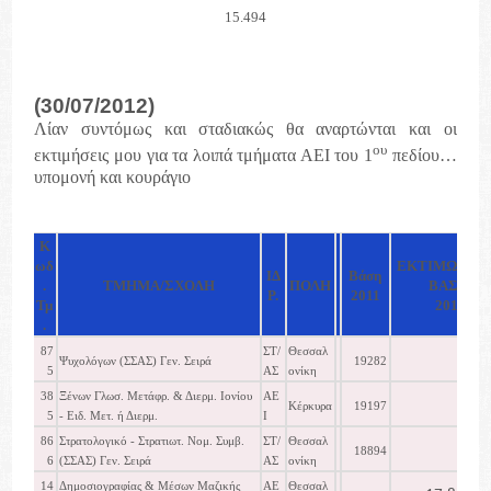
15.494
(30/07/2012)
Λίαν συντόμως και σταδιακώς θα αναρτώνται και οι
ου
εκτιμήσεις μου για τα λοιπά τμήματα ΑΕΙ του 1
πεδίου…
υπομονή και κουράγιο
K
ωδ
ΕΚΤΙΜΩΜΕΝ
ΙΔ
Βάση
.
ΤΜΗΜΑ/ΣΧΟΛΗ
ΠΟΛΗ
ΒΑΣΗ
Ρ.
2011
Τμ
2012
.
87
ΣΤ/
Θεσσαλ
Ψυχολόγων (ΣΣΑΣ) Γεν. Σειρά
19282
5
ΑΣ
ονίκη
38
Ξένων Γλωσ. Μετάφρ. & Διερμ. Ιονίου
ΑΕ
Κέρκυρα
19197
5
- Ειδ. Μετ. ή Διερμ.
Ι
86
Στρατολογικό - Στρατιωτ. Νομ. Συμβ.
ΣΤ/
Θεσσαλ
18894
6
(ΣΣΑΣ) Γεν. Σειρά
ΑΣ
ονίκη
14
Δημοσιογραφίας & Μέσων Μαζικής
ΑΕ
Θεσσαλ