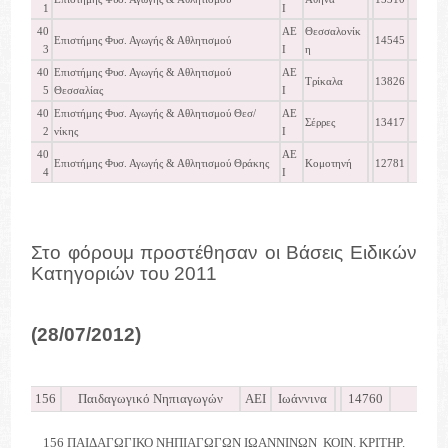
1
Ι
40
ΑΕ
Θεσσαλονίκ
Επιστήμης Φυσ. Αγωγής & Αθλητισμού
14545
3
Ι
η
40
Επιστήμης Φυσ. Αγωγής & Αθλητισμού
ΑΕ
Τρίκαλα
13826
5
Θεσσαλίας
Ι
40
Επιστήμης Φυσ. Αγωγής & Αθλητισμού Θεσ/
ΑΕ
Σέρρες
13417
2
νίκης
Ι
40
ΑΕ
Επιστήμης Φυσ. Αγωγής & Αθλητισμού Θράκης
Κομοτηνή
12781
4
Ι
Στο φόρουμ προστέθησαν οι Βάσεις Ειδικών
Κατηγοριών του 2011
(28/07/2012)
156
Παιδαγωγικό Νηπιαγωγών
ΑΕΙ
Ιωάννινα
14760
15
156 ΠΑΙΔΑΓΩΓΙΚΟ ΝΗΠΙΑΓΩΓΩΝ ΙΩΑΝΝΙΝΩΝ ΚΟΙΝ. ΚΡΙΤΗΡ.