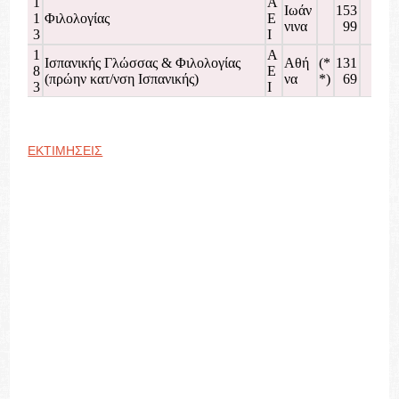
1
Α
Ιωάν
153
159
1
Φιλολογίας
Ε
νινα
99
16
3
Ι
1
Α
Ισπανικής Γλώσσας & Φιλολογίας
Αθή
(*
131
128
8
Ε
(πρώην κατ/νση Ισπανικής)
να
*)
69
135
3
Ι
ΕΚΤΙΜΗΣΕΙΣ