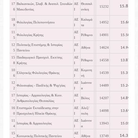
17
Βαλκανικών, Σλαβ. & Ανατολ. Σπουδών
ΑΕ
Θεσσαλ
15.817
15232
6
Μακεδονίας
Ι
ονίκη
18
ΑΕ
Καλαμά
15.602
Φιλολογίας Πελοποννήσου
14952
9
Ι
τα
11
ΑΕ
15.501
Φιλολογίας Κρήτης
Ρέθυμνο
14901
5
Ι
12
Πολιτικής Επιστήμης & Ιστορίας
ΑΕ
14.949
Αθήνα
14624
5
Παντείου
Ι
15
Παιδαγωγικό Προσχολ. Εκπ/σης
ΑΕ
13.872
Ρέθυμνο
14558
8
Κρήτης
Ι
10
ΑΕ
Κομοτη
15.319
Ελληνικής Φιλολογίας Θράκης
14539
6
Ι
νή
12
ΑΕ
Ιωάννιν
15.248
Φιλοσοφίας - Παιδ/κής & Ψυχ/γίας
14489
2
Ι
α
17
Ιστορίας - Αρχαιολογίας & Κοιν.
ΑΕ
14.894
Βόλος
14207
7
Ανθρωπολογίας Θεσσαλίας
Ι
16
Επιστημών Εκπαίδευσης στην
ΑΕ
Αλεξ/
13.697
14098
0
Προσχολική Ηλικία Θράκης
Ι
πολη
11
ΑΕ
Ιωάννιν
15.054
Ιστορίας & Αρχαιολογίας
13943
4
Ι
α
15
ΑΕ
14.357
Κοινωνικής Πολιτικής Παντείου
Αθήνα
13749