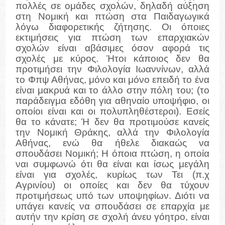
πολλές σε ομάδες σχολών, δηλαδή αύξηση
στη Νομική και πτώση στα Παιδαγωγικά
λόγω διαφορετικής ζήτησης. Οι όποιες
εκτιμήσεις για πτώση των επαρχιακών
σχολών είναι αβάσιμες όσον αφορά τις
σχολές με κύρος. Ήτοι κάποιος δεν θα
προτιμήσει την Φιλολογία Ιωαννίνων, αλλά
το Φπψ Αθήνας, μόνο και μόνο επειδή το ένα
είναι μακρυά και το άλλο στην πόλη του; (το
παράδειγμα εδόθη για αθηναίο υποψήφιο, οι
οποίοι είναι και οι πολυπληθέστεροι). Εσείς
θα το κάνατε; Ή δεν θα προτιμούσε κανείς
την Νομική Θράκης, αλλά την Φιλολογία
Αθήνας, ενώ θα ήθελε διακαώς να
σπουδάσει Νομική; Η όποια πτώση, η οποία
ναι συμφωνώ ότι θα είναι και ίσως μεγάλη
είναι για σχολές, κυρίως των Τει (π.χ
Αγρινίου) οι οποίες και δεν θα τύχουν
προτιμήσεως υπό των υποψηφίων. Διότι να
υπάγει κανείς να σπουδάσει σε επαρχία με
αυτήν την κρίση σε σχολή άνευ γόητρο, είναι