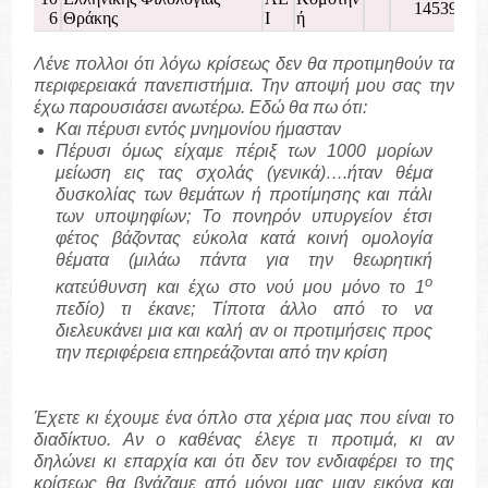
14539
6
Θράκης
Ι
ή
Λένε πολλοι ότι λόγω κρίσεως δεν θα προτιμηθούν τα
περιφερειακά πανεπιστήμια. Την αποψή μου σας την
έχω παρουσιάσει ανωτέρω. Εδώ θα πω ότι:
Και πέρυσι εντός μνημονίου ήμασταν
Πέρυσι όμως είχαμε πέριξ των 1000 μορίων
μείωση εις τας σχολάς (γενικά)….ήταν θέμα
δυσκολίας των θεμάτων ή προτίμησης και πάλι
των υποψηφίων; Το πονηρόν υπυργείον έτσι
φέτος βάζοντας εύκολα κατά κοινή ομολογία
θέματα (μιλάω πάντα για την θεωρητική
ο
κατεύθυνση και έχω στο νού μου μόνο το 1
πεδίο) τι έκανε; Τίποτα άλλο από το να
διελευκάνει μια και καλή αν οι προτιμήσεις προς
την περιφέρεια επηρεάζονται από την κρίση
Έχετε κι έχουμε ένα όπλο στα χέρια μας που είναι το
διαδίκτυο. Αν ο καθένας έλεγε τι προτιμά, κι αν
δηλώνει κι επαρχία και ότι δεν τον ενδιαφέρει το της
κρίσεως θα βγάζαμε από μόνοι μας μιαν εικόνα και