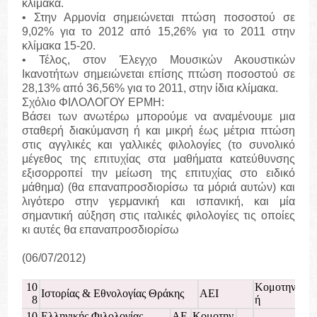
κλίμακα.
• Στην Αρμονία σημειώνεται πτώση ποσοστού σε
9,02% για το 2012 από 15,26% για το 2011 στην
κλίμακα 15-20.
• Τέλος, στον Έλεγχο Μουσικών Ακουστικών
Ικανοτήτων σημειώνεται επίσης πτώση ποσοστού σε
28,13% από 36,56% για το 2011, στην ίδια κλίμακα.
Σχόλιο ΦΙΛΟΛΟΓΟΥ ΕΡΜΗ:
Βάσει των ανωτέρω μπορούμε να αναμένουμε μια
σταθερή διακύμανση ή και μικρή έως μέτρια πτώση
στις αγγλικές και γαλλικές φιλολογίες (το συνολικό
μέγεθος της επιτυχίας στα μαθήματα κατεύθυνσης
εξισορροπεί την μείωση της επιτυχίας στο ειδικό
μάθημα) (θα επαναπροσδιορίσω τα μόριά αυτών) και
λιγότερο στην γερμανική και ισπανική, και μία
σημαντική αύξηση στις ιταλικές φιλολογίες τις οποίες
κι αυτές θα επαναπροσδιορίσω
(06/07/2012)
10
Κομοτην
Ιστορίας & Εθνολογίας Θράκης
ΑΕΙ
8
ή
10
Ελληνικής Φιλολογίας
ΑΕ
Κομοτην