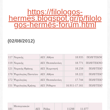
https://filologos-
hermes.blogspot.gr/p/filolo
gos-hermes-forum.html
(02/08/2012)
117
Νομικής
ΑΕΙ
Αθήνα
18.935
ΠΟΛΥΤΕΚΝΟΙ
119
Νομικής
ΑΕΙ
Θεσσαλονίκη
18.771
ΠΟΛΥΤΕΚΝΟΙ
121
Νομικής Θράκης
ΑΕΙ
Κομοτηνή
18.259
ΠΟΛΥΤΕΚΝΟΙ
170
Ψυχολογίας Παντείου
ΑΕΙ
Αθήνα
18.222
ΠΟΛΥΤΕΚΝΟΙ
172
Ψυχολογίας
ΑΕΙ
Θεσσαλονίκη
17.744
ΠΟΛΥΤΕΚΝΟΙ
151
Ψυχολογίας Κρήτης
ΑΕΙ
Ρέθυμνο
16.911-17.161
ΠΟΛΥΤΕΚΝΟΙ
Μεσογειακών
181
ΑΕΙ
Ρόδος
11298
11.077