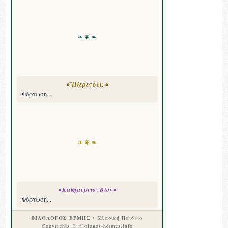
❧ ❦ ❧
• Ἤξερες ὅτι; •
Φόρτωση...
❧ ❦ ❧
• Καθημερινός Βίος •
Φόρτωση...
ΦΙΛΟΛΟΓΟΣ ΕΡΜΗΣ
• Κλασική Παιδεία
Copyrights © filologos-hermes.info