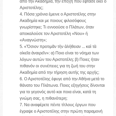
από την Ακαδημία, την εποχή που έφτασε εκεί ο
Αριστοτέλης;
4. Πόσα χρόνια έμεινε ο Αριστοτέλης στην
Ακαδημία και με ποιους φιλοσόφους
γνωρίστηκε; Τι εννοούσε ο Πλάτων, όταν
αποκαλούσε τον Αριστοτέλη «Νου» ή
«Αναγνώστη»;
5. «Ὅσιον προτιμᾶν τὴν ἀλήθειαν ... καὶ τὰ
οἰκεῖα ἀναιρεῖν»: α) Ποιο είναι το νόημα των
λόγων αυτών του Αριστοτέλη; β) Ποιες ήταν
πιθανόν οι συνέπειες για τη ζωή του στην
Ακαδημία από την τήρηση αυτής της αρχής;
6. Ο Αριστοτέλης έφυγε από την Αθήνα μετά το
θάνατο του Πλάτωνα. Ποιες εξηγήσεις δίνονται
για το γεγονός αυτό και ποια είναι, κατά τη
γνώμη σας, η πιθανότερη;
7. Να αναφέρετε πέντε τίτλους έργων που
έγραψε ο Αριστοτέλης στην πρώτη παραμονή