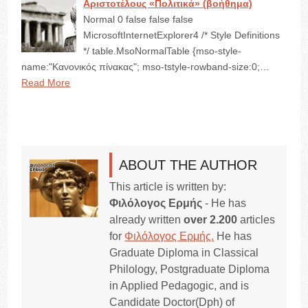
Αριστοτέλους «Πολιτικά» (βοήθημα)
Normal 0 false false false
MicrosoftInternetExplorer4 /* Style Definitions
*/ table.MsoNormalTable {mso-style-
name:"Κανονικός πίνακας"; mso-tstyle-rowband-size:0;…
Read More
ABOUT THE AUTHOR
This article is written by:
Φιλόλογος Ερμής
- He has
already written
over 2.200
articles
for
Φιλόλογος Ερμής.
He has
Graduate Diploma in Classical
Philology, Postgraduate Diploma
in Applied Pedagogic, and is
Candidate Doctor(Dph) of