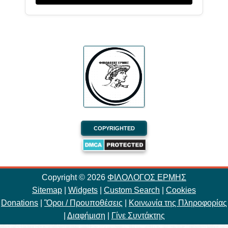
COPYRIGHTED
Copyright ©
2026
ΦΙΛΟΛΟΓΟΣ ΕΡΜΗΣ
Sitemap
|
Widgets
|
Custom Search
|
Cookies
Donations
|
Ὃροι / Προυποθέσεις
|
Κοινωνία της Πληροφορίας
|
Διαφήμιση
|
Γίνε Συντάκτης