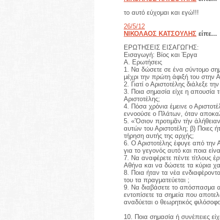
το αυτό εύχομαι και εγώ!!!
26/5/12
ΝΙΚΟΛΑΟΣ ΚΑΤΣΟΥΛΗΣ
είπε...
ΕΡΩΤΗΣΕΙΣ ΕΙΣΑΓΩΓΗΣ:
Εισαγωγή: Βίος και Έργα
Α. Ερωτήσεις
1. Να δώσετε σε ένα σύντομο σημ
μέχρι την πρώτη άφιξή του στην 
2. Γιατί ο Αριστοτέλης διάλεξε τ
3. Ποια σημασία είχε η απουσία 
Αριστοτέλης;
4. Πόσα χρόνια έμεινε ο Αριστοτ
εννοούσε ο Πλάτων, όταν αποκα
5. «Ὅσιον προτιμᾶν τὴν ἀλήθειαν 
αυτών του Αριστοτέλη; β) Ποιες ή
τήρηση αυτής της αρχής;
6. Ο Αριστοτέλης έφυγε από την 
για το γεγονός αυτό και ποια είν
7. Να αναφέρετε πέντε τίτλους 
Αθήνα και να δώσετε τα κύρια χα
8. Ποια ήταν τα νέα ενδιαφέροντ
του τα πραγματεύεται ;
9. Να διαβάσετε το απόσπασμα απ
εντοπίσετε τα σημεία που αποτελ
αναδύεται ο θεωρητικός φιλόσοφο
10. Ποια σημασία ή συνέπειες είχε