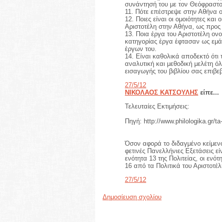
συνάντησή του με τον Θεόφραστο
11. Πότε επέστρεψε στην Αθήνα ο
12. Ποιες είναι οι ομοιότητες και
Αριστοτέλη στην Αθήνα, ως προς 
13. Ποια έργα του Αριστοτέλη ον
κατηγορίας έργα έφτασαν ως εμάς
έργων του.
14. Είναι καθολικά αποδεκτό ότι
αναλυτική και μεθοδική μελέτη ό
εισαγωγής του βιβλίου σας επιβ
27/5/12
ΝΙΚΟΛΑΟΣ ΚΑΤΣΟΥΛΗΣ
είπε...
Τελευταίες Εκτιμήσεις:
Πηγή: http://www.philologika.gr/t
Όσον αφορά το διδαγμένο κείμεν
φετινές Πανελλήνιες Εξετάσεις είν
ενότητα 13 της Πολιτείας, οι ενότ
16 από τα Πολιτικά του Αριστοτέλ
27/5/12
Δημοσίευση σχολίου