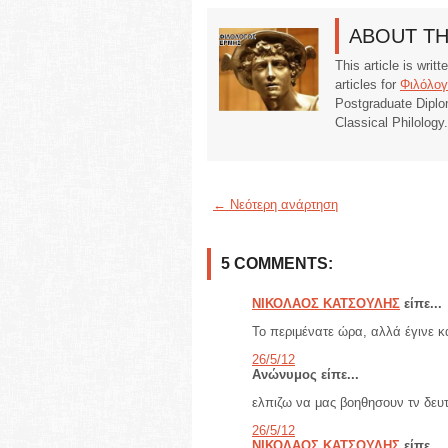
ABOUT T
This article is writ
articles for
Φιλόλογ
Postgraduate Diplo
Classical Philology
← Νεότερη ανάρτηση
5 COMMENTS:
ΝΙΚΟΛΑΟΣ ΚΑΤΣΟΥΛΗΣ
είπε...
Το περιμένατε ώρα, αλλά έγινε 
26/5/12
Ανώνυμος είπε...
ελπιζω να μας βοηθησουν τν δευτε
26/5/12
ΝΙΚΟΛΑΟΣ ΚΑΤΣΟΥΛΗΣ
είπε...