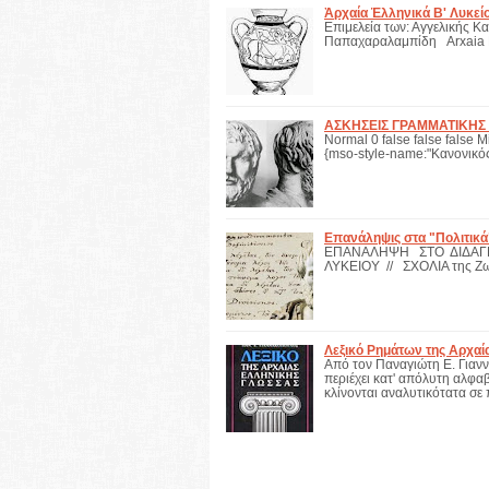
Ἀρχαία Ἑλληνικά Β' Λυκε
Επιμελεία των: Αγγελικής 
Παπαχαραλαμπίδη Arxaia 
ΑΣΚΗΣΕΙΣ ΓΡΑΜΜΑΤΙΚΗΣ 
Normal 0 false false false M
{mso-style-name:"Κανονικός
Επανάληψις στα "Πολιτικά
ΕΠΑΝΑΛΗΨΗ ΣΤΟ ΔΙΔΑΓ
ΛΥΚΕΙΟΥ // ΣΧΟΛΙΑ της
Λεξικό Ρημάτων της Αρχα
Από τον Παναγιώτη Ε. Γιαν
περιέχει κατ' απόλυτη αλφα
κλίνονται αναλυτικότατα σε