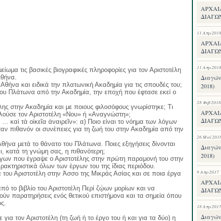
ΑΡΧΑΙ
ΔΙΑΓΩ
11 Απρ 201
ΑΡΧΑΙ
ΔΙΑΓΩΝ
11 Απρ 201
είωμα τις βασικές βιογραφικές πληροφορίες για τον Αριστοτέλη
Αθήνα.
Διαγών
ην Αθήνα και ειδικά την πλατωνική Ακαδημία για τις σπουδές του;
2018)
του Πλάτωνα από την Ακαδημία, την εποχή που έφτασε εκεί ο
28 Φεβ 2018
έλης στην Ακαδημία και με ποιους φιλοσόφους γνωρίστηκε; Τι
ΑΡΧΑΙ
λούσε τον Αριστοτέλη «Νου» ή «Αναγνώστη»;
ΔΙΑΓΩ
... καὶ τὰ οἰκεῖα ἀναιρεῖν»: α) Ποιο είναι το νόημα των λόγων
ταν πιθανόν οι συνέπειες για τη ζωή του στην Ακαδημία από την
26 Μαΐ 201
Αθήνα μετά το θάνατο του Πλάτωνα. Ποιες εξηγήσεις δίνονται
Διαγών
αι, κατά τη γνώμη σας, η πιθανότερη;
2018)
έργων που έγραψε ο Αριστοτέλης στην πρώτη παραμονή του στην
ρακτηριστικά όλων των έργων του της ίδιας περιόδου.
9 Απρ 2017
α του Αριστοτέλη στην Άσσο της Μικράς Ασίας και σε ποια έργα
ΑΡΧΑΙ
ό το βιβλίο του Αριστοτέλη Περί ζῴων μορίων και να
ΔΙΑΓΩΝ
ούν παρατηρήσεις ενός θετικού επιστήμονα και τα σημεία όπου
ς.
18 Απρ 201
Διαγών
 για τον Αριστοτέλη (τη ζωή ή το έργο του ή και για τα δύο) η