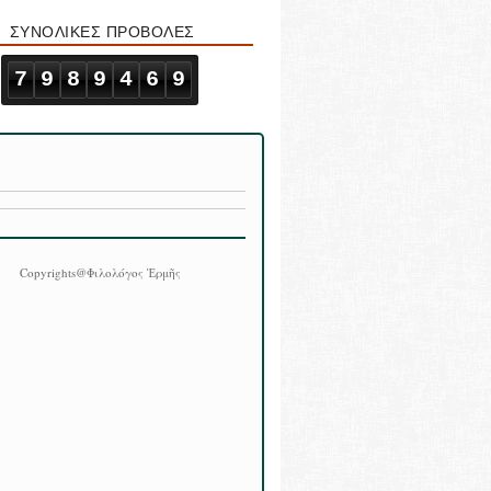
ΣΥΝΟΛΙΚΕΣ ΠΡΟΒΟΛΕΣ
7
9
8
9
4
6
9
Copyrights@Φιλολόγος Ἑρμῆς