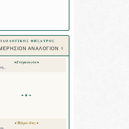
ΦΙΛΟΛΟΓΙΚΟΣ ΘΗΣΑΥΡΟΣ
ΜΕΡΗΣΙΟΝ ΑΝΑΛΟΓΙΟΝ ☿
• Ετυμολογία •
η...
❧ ❦ ❧
• Ἤξερες ὅτι; •
η...