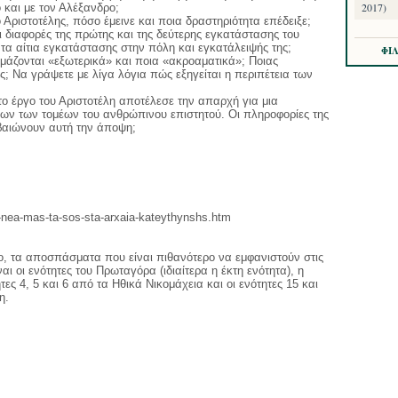
2017)
 και με τον Αλέξανδρο;
 Αριστοτέλης, πόσο έμεινε και ποια δραστηριότητα επέδειξε;
 οι διαφορές της πρώτης και της δεύτερης εγκατάστασης του
τα αίτια εγκατάστασης στην πόλη και εγκατάλειψής της;
ΦΙ
ομάζονται «εξωτερικά» και ποια «ακροαματικά»; Ποιας
; Να γράψετε με λίγα λόγια πώς εξηγείται η περιπέτεια των
 το έργο του Αριστοτέλη αποτέλεσε την απαρχή για μια
λων των τομέων του ανθρώπινου επιστητού. Οι πληροφορίες της
εβαιώνουν αυτή την άποψη;
a-nea-mas-ta-sos-sta-arxaia-kateythynshs.htm
ο, τα αποσπάσματα που είναι πιθανότερο να εμφανιστούν στις
αι οι ενότητες του Πρωταγόρα (ιδιαίτερα η έκτη ενότητα), η
ητες 4, 5 και 6 από τα Ηθικά Νικομάχεια και οι ενότητες 15 και
η.