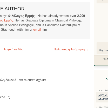
HE AUTHOR
ten by:
Φιλόλογος Ερμής
- He has already written
over 2.200
ος Ερμής.
He has Graduate Diploma in Classical Philology,
ma in Applied Pedagogic, and is Candidate Doctor(Dph) of
. Stay touch with him or
email
him
Αρχική σελίδα
Παλαιότερη Ανάρτηση →
Φόρτωσ
ΦΙ
Δ
καλή δουλειά...να ακούσω σχόλια
13 Απρ 201
ΑΡΧΑΙ
ρα...:)
ΔΙΑΓΩΝ
13 Μαΐ 201