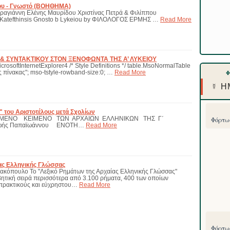
ίου - Γνωστό (ΒΟΗΘΗΜΑ)
Καραγιάννη Ελένης Μαυρίδου Χριστίνας Πετρά & Φιλίππου
Katefthinsis Gnosto b Lykeiou by ΦΙΛΟΛΟΓΟΣ ΕΡΜΗΣ …
Read More
& ΣΥΝΤΑΚΤΙΚΟΥ ΣΤΟΝ ΞΕΝΟΦΩΝΤΑ ΤΗΣ Α’ ΛΥΚΕΙΟΥ
icrosoftInternetExplorer4 /* Style Definitions */ table.MsoNormalTable
 πίνακας"; mso-tstyle-rowband-size:0; …
Read More
☿ Η
" του Αριστοτέλους μετά Σχολίων
ΜΕΝΟ ΚΕΙΜΕΝΟ ΤΩΝ ΑΡΧΑΙΩΝ ΕΛΛΗΝΙΚΩΝ ΤΗΣ Γ΄
Φόρτωσ
 Ζωής Παπαϊωάννου ΕΝΟΤΗ…
Read More
ίας Ελληνικής Γλώσσας
νακόπουλο Το "Λεξικό Ρημάτων της Αρχαίας Ελληνικής Γλώσσας"
βητική σειρά περισσότερα από 3.100 ρήματα, 400 των οποίων
 πρακτικούς και εύχρηστου…
Read More
Φόρτωσ