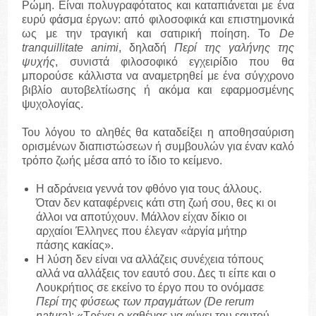
Ρώμη. Είναι πολυγραφότατος και καταπιάνεται με ένα
ευρύ φάσμα έργων: από φιλοσοφικά και επιστημονικά
ως με την τραγική και σατιρική ποίηση. Το
De
tranquillitate animi
, δηλαδή
Περί της γαλήνης της
ψυχής
, συνιστά φιλοσοφικό εγχειρίδιο που θα
μπορούσε κάλλιστα να αναμετρηθεί με ένα σύγχρονο
βιβλίο αυτοβελτίωσης ή ακόμα και εφαρμοσμένης
ψυχολογίας.
Του λόγου το αληθές θα καταδείξει η αποθησαύριση
ορισμένων διαπιστώσεων ή συμβουλών για έναν καλό
τρόπο ζωής μέσα από το ίδιο το κείμενο.
Η αδράνεια γεννά τον φθόνο για τους άλλους.
Όταν δεν καταφέρνεις κάτι στη ζωή σου, θες κι οι
άλλοι να αποτύχουν. Μάλλον είχαν δίκιο οι
αρχαίοι Έλληνες που έλεγαν «ἀργία μήτηρ
πάσης κακίας».
Η λύση δεν είναι να αλλάζεις συνέχεια τόπους
αλλά να αλλάξεις τον εαυτό σου. Δες τι είπε και ο
Λουκρήτιος σε εκείνο το έργο που το ονόμασε
Περί της φύσεως των πραγμάτων (De rerum
natura)
: «Τρέχει ο καθένας να φύγει του εαυτού