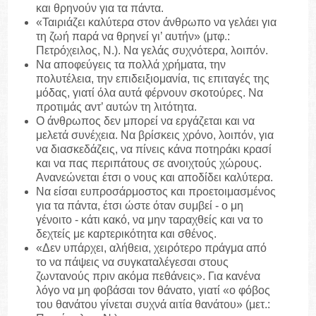
και θρηνούν για τα πάντα.
«Ταιριάζει καλύτερα στον άνθρωπο να γελάει για
τη ζωή παρά να θρηνεί γι’ αυτήν» (μτφ.:
Πετρόχειλος, Ν.). Να γελάς συχνότερα, λοιπόν.
Να αποφεύγεις τα πολλά χρήματα, την
πολυτέλεια, την επιδειξιομανία, τις επιταγές της
μόδας, γιατί όλα αυτά φέρνουν σκοτούρες. Να
προτιμάς αντ’ αυτών τη λιτότητα.
Ο άνθρωπος δεν μπορεί να εργάζεται και να
μελετά συνέχεια. Να βρίσκεις χρόνο, λοιπόν, για
να διασκεδάζεις, να πίνεις κάνα ποτηράκι κρασί
και να πας περιπάτους σε ανοιχτούς χώρους.
Ανανεώνεται έτσι ο νους και αποδίδει καλύτερα.
Να είσαι ευπροσάρμοστος και προετοιμασμένος
για τα πάντα, έτσι ώστε όταν συμβεί - ο μη
γένοιτο - κάτι κακό, να μην ταραχθείς και να το
δεχτείς με καρτερικότητα και σθένος.
«Δεν υπάρχει, αλήθεια, χειρότερο πράγμα από
το να πάψεις να συγκαταλέγεσαι στους
ζωντανούς πριν ακόμα πεθάνεις». Για κανένα
λόγο να μη φοβάσαι τον θάνατο, γιατί «ο φόβος
του θανάτου γίνεται συχνά αιτία θανάτου» (μετ.: