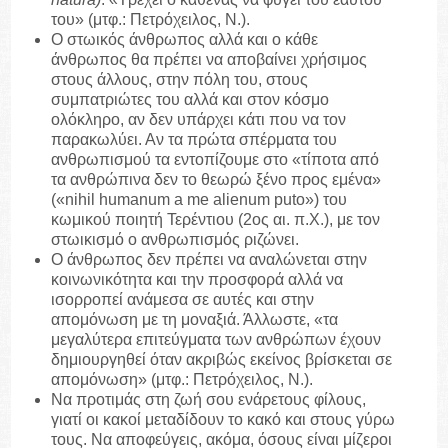
του» (μτφ.: Πετρόχειλος, Ν.).
Ο στωικός άνθρωπος αλλά και ο κάθε
άνθρωπος θα πρέπει να αποβαίνει χρήσιμος
στους άλλους, στην πόλη του, στους
συμπατριώτες του αλλά και στον κόσμο
ολόκληρο, αν δεν υπάρχει κάτι που να τον
παρακωλύει. Αν τα πρώτα σπέρματα του
ανθρωπισμού τα εντοπίζουμε στο «τίποτα από
τα ανθρώπινα δεν το θεωρώ ξένο προς εμένα»
(«nihil humanum a me alienum puto») του
κωμικού ποιητή Τερέντιου (2ος αι. π.Χ.), με τον
στωικισμό ο ανθρωπισμός ριζώνει.
Ο άνθρωπος δεν πρέπει να αναλώνεται στην
κοινωνικότητα και την προσφορά αλλά να
ισορροπεί ανάμεσα σε αυτές και στην
απομόνωση με τη μοναξιά. Άλλωστε, «τα
μεγαλύτερα επιτεύγματα των ανθρώπων έχουν
δημιουργηθεί όταν ακριβώς εκείνος βρίσκεται σε
απομόνωση» (μτφ.: Πετρόχειλος, Ν.).
Να προτιμάς στη ζωή σου ενάρετους φίλους,
γιατί οι κακοί μεταδίδουν το κακό και στους γύρω
τους. Να αποφεύγεις, ακόμα, όσους είναι μίζεροι