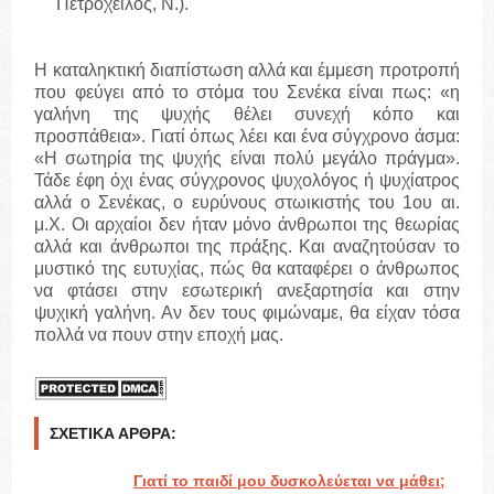
Πετρόχειλος, Ν.).
Η καταληκτική διαπίστωση αλλά και έμμεση προτροπή
που φεύγει από το στόμα του Σενέκα είναι πως: «η
γαλήνη της ψυχής θέλει συνεχή κόπο και
προσπάθεια». Γιατί όπως λέει και ένα σύγχρονο άσμα:
«Η σωτηρία της ψυχής είναι πολύ μεγάλο πράγμα».
Τάδε έφη όχι ένας σύγχρονος ψυχολόγος ή ψυχίατρος
αλλά ο Σενέκας, ο ευρύνους στωικιστής του 1ου αι.
μ.Χ. Οι αρχαίοι δεν ήταν μόνο άνθρωποι της θεωρίας
αλλά και άνθρωποι της πράξης. Και αναζητούσαν το
μυστικό της ευτυχίας, πώς θα καταφέρει ο άνθρωπος
να φτάσει στην εσωτερική ανεξαρτησία και στην
ψυχική γαλήνη. Αν δεν τους φιμώναμε, θα είχαν τόσα
πολλά να πουν στην εποχή μας.
ΣΧΕΤΙΚΆ ΆΡΘΡΑ:
Γιατί το παιδί μου δυσκολεύεται να μάθει;