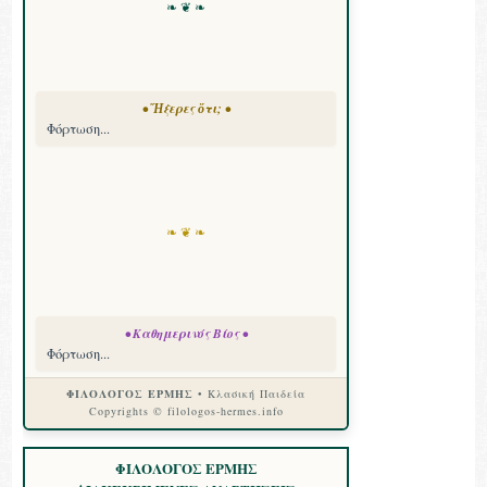
❧ ❦ ❧
• Ἤξερες ὅτι; •
Φόρτωση...
❧ ❦ ❧
• Καθημερινός Βίος •
Φόρτωση...
ΦΙΛΟΛΟΓΟΣ ΕΡΜΗΣ
• Κλασική Παιδεία
Copyrights © filologos-hermes.info
ΦΙΛΟΛΟΓΟΣ ΕΡΜΗΣ