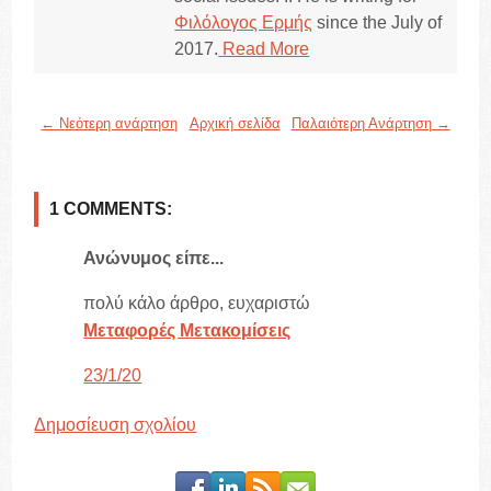
Φιλόλογος Ερμής
since the July of
2017.
Read More
← Νεότερη ανάρτηση
Αρχική σελίδα
Παλαιότερη Ανάρτηση →
1 COMMENTS:
Ανώνυμος είπε...
πολύ κάλο άρθρο, ευχαριστώ
Μεταφορές Μετακομίσεις
23/1/20
Δημοσίευση σχολίου