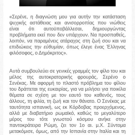
«Σερένε, η διαγνώση μου για αυτήν την κατάσταση
ψυχικής αστάθειας και ανισορροπίας που νιώθεις
είναι ότι αυτοϋποβάλλεσαι, δημιουργώντας
προβλήματα εκεί που δεν υπάρχουν. Να προσπαθείς,
λοιπόν, να παραμένεις ατάραχος στη ζωή σου και να
επιδιώκεις την
εὐθυμίαν
, όπως έλεγε ένας Έλληνας
φιλόσοφος, ο Δημόκριτος».
Αυτά συμβουλεύει σε γενικές γραμμές τον φίλο του και
μέλος της αυτοκρατορικής φρουράς, Σερένο ο
Σενέκας. Με αφορμή το πλαστό πρόβλημα του φίλου
του δράττεται της ευκαιρίας, για να μιλήσει για ποικίλα
θέματα σε σχέση με τον εαυτό του καθενός, τους
άλλους, τη φιλία, τη ζωή και τον θάνατο. Ο Σενέκας με
ταυτότητα ισπανική, ως εκ Κόρδοβας προερχόμενος,
αλλά με διαβατήριο ρωμαϊκό, καθώς το μεγαλύτερο
μέρος του τότε γνωστού κόσμου ανήκε στην
παντοκράτειρα Ρώμη, ζει τον 1ο αι. μ.Χ. Σύντομα
μετακόμισε, όμως, από την Ισπανία στην Ιταλία και τη