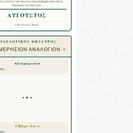
ίες ρίπτουν την πρώτη ατομική βόμβα στην πόλη
Χιροσίμα της Ιαπωνίας.
ΑΥΓΟΥΣΤΟΣ
©
Φιλόλογος Ἑρμῆς
ΦΙΛΟΛΟΓΙΚΟΣ ΘΗΣΑΥΡΟΣ
ΜΕΡΗΣΙΟΝ ΑΝΑΛΟΓΙΟΝ ☿
• Ετυμολογία •
η...
❧ ❦ ❧
• Ἤξερες ὅτι; •
η...