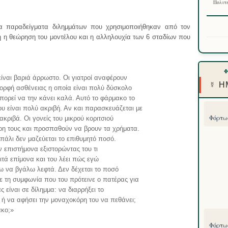
Πολιτε
 παραδείγματα διλημμάτων που χρησιμοποιήθηκαν από τον
ή η θεώρηση του μοντέλου και η αλληλουχία των 6 σταδίων που
είναι βαριά άρρωστο. Οι γιατροί αναφέρουν
☿ Η
 μορφή ασθένειας η οποία είναι πολύ δύσκολο
πορεί να την κάνει καλά. Αυτό το φάρμακο το
ου είναι πολύ ακριβή. Αν και παρασκευάζεται με
Φόρτωσ
κριβά. Οι γονείς του μικρού κοριτσιού
όρη τους και προσπαθούν να βρουν τα χρήματα.
 πάλι δεν μαζεύεται το επιθυμητό ποσό.
 επιστήμονα εξιστορώντας του τι
ιτά επίμονα και του λέει πώς εγώ
 να βγάλω λεφτά. Δεν δέχεται το ποσό
ε τη συμφωνία που του πρότεινε ο πατέρας για
 είναι σε δίλημμα: να διαρρήξει το
 ή να αφήσει την μοναχοκόρη του να πεθάνει;
ακο;»
Φόρτωσ