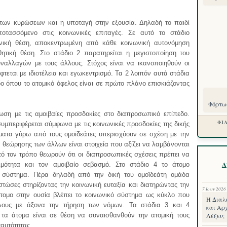
των κυρώσεων και η υποταγή στην εξουσία. Δηλαδή το παιδί
ποτασσόμενο στις κοινωνικές επιταγές. Σε αυτό το στάδιο
ωνική θέση, αποκεντρωμένη από κάθε κοινωνική αυτονόμηση
τική θέση. Στο στάδιο 2 παρατηρείται η μεγιστοποίηση του
αλλαγών με τους άλλους. Στόχος είναι να ικανοποιηθούν οι
εται με ιδιοτέλεια και εγωκεντρισμό. Τα 2 λοιπόν αυτά στάδια
ο όπου το ατομικό όφελος είναι σε πρώτο πλάνο επισκιάζοντας
.
Φόρτωσ
ση με τις αμοιβαίες προσδοκίες στο διαπροσωπικό επίπεδο.
ΦΙ
συμπεριφέρεται σύμφωνα με τις κοινωνικές προσδοκίες της δικής
ήματα γύρω από τους ομοϊδεάτες υπερισχύουν σε σχέση με την
θεώρησης των άλλων είναι στοιχεία που αξίζει να λαμβάνονται
ό τον τρόπο θεωρούν ότι οι διαπροσωπικές σχέσεις πρέπει να
Δ
τιμότητα και τον αμοιβαίο σεβασμό. Στο στάδιο 4 το άτομο
ό σύστημα. Πέρα δηλαδή από την δική του ομοϊδεάτη ομάδα
ιστώσες στηρίζοντας την κοινωνική ευταξία και διατηρώντας την
7 Ιουν 2026
 άτομο στην ουσία βλέπει το κοινωνικό σύστημα ως κύκλο που
Η Διαλ
υκλους με άξονα την τήρηση των νόμων. Τα στάδια 3 και 4
και Αρχ
τα άτομα είναι σε θέση να συναισθανθούν την ατομική τους
Λέξεις
ταυτότητας.