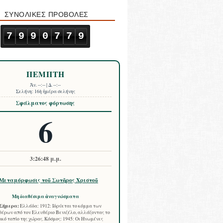
ΣΥΝΟΛΙΚΕΣ ΠΡΟΒΟΛΕΣ
7
9
9
0
7
7
9
ΠΕΜΠΤΗ
Ἀν.
--:--
| Δ.
--:--
Σελήνη:
16ὴ ἡμέρα σελήνης
Σφάλματος φόρτωσης
6
3:26:49 μ.μ.
Μεταμόρφωσις τοῦ Σωτῆρος Χριστοῦ
Μη διαθέσιμα ἀναγνώσματα
Σήμερα:
Ελλάδα: 1912: Ιδρύεται το κόμμα των
έρων από τον Ελευθέριο Βενιζέλο, αλλάζοντας το
ικό τοπίο της χώρας. Κόσμος: 1945: Οι Ηνωμένες