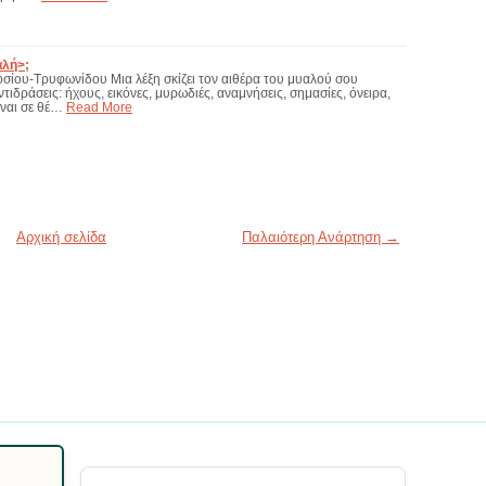
αλή>;
σίου-Τρυφωνίδου Μια λέξη σκίζει τον αιθέρα του μυαλού σου
ιδράσεις: ήχους, εικόνες, μυρωδιές, αναμνήσεις, σημασίες, όνειρα,
ίναι σε θέ…
Read More
Αρχική σελίδα
Παλαιότερη Ανάρτηση →