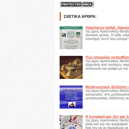
ΣΧΕΤΙΚΆ ΆΡΘΡΑ:
Χαρούμενα παιδιά...Χαρούμ
της Δρος Αριστονίκης-Θεοδ
ιδανικός γονιός. Η λέξη «ιδα
επιστήμη. Αυτό που μπορεί 
Πώς μπορούμε να βοηθήσου
της Δρος Αριστονίκης Θεοδο
εξαρτάται από πολλούς παρά
ανάγνωση και γραφή με την
Μεταγνωστικές δεξιότητες 
της Δρος Αριστονίκης Θεοδ
κατηγορίες: στις μεταγνωστι
μεταγλωσσικές δεξιότητες α
Η ζωγραφιά μας, δεν μας λ
της Δρος Αριστονίκης Θεοδ
είσαι εσύ για την ζωγραφική
Άσε την να σε παρασύρει σ