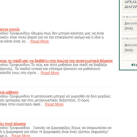
ΑΡΧΑΙ
ΔΙΑΓΩ
26 Μαΐ 201
Διαγών
2018)
ενοι γονείς
οσίου-Τρυφωνίδου Θεωρώ πως δεν μπορεί κανένας μας να είναι
νικό» είναι πολύ βαριά για να την επικαλεστεί ακόμα και η ίδια η
26 Μαΐ 201
να κάνει ένας γο…
Read More
Διαγών
2018)
με το παιδί μας να διαβάζει στα πρώτα του αναγνωστικά βήματα;
ΦΙ
σίου-Τρυφωνίδου Το πώς και πότε μαθαίνει ένα παιδί να διαβάζει
γοντες. Τα παιδιά τυπικά και επίσημα ξεκινούν να μαθαίνουν
 είσοδό τους στη σχολι…
Read More
και μάθηση
οσίου-Τρυφωνίδου Η μεταγνώση μπορεί να χωρισθεί σε δύο μεγάλες
κές εμπειρίες και στις μεταγνωστικές δεξιότητες. Ο όρος
νήκει στην ευρύτερη σφαί…
Read More
έει ποτέ ψέματα
οσίου-Τρυφωνίδου Ξεκινάς να ζωγραφίζεις δίχως να αναρωτιέσαι αν
 ή η ζωγραφική για σένα. Η ζωγραφική είναι ένας τρόπος έκφρασης!
ε μη λ…
Read More