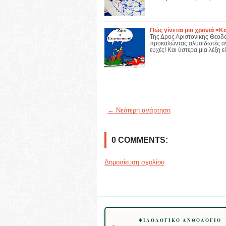
Πώς γίνεται μια χρονιά <Κ
Της Δρος Αριστονίκης Θεοδο
προκαλώντας αλυσιδωτές αντ
ευχές! Και ύστερα μια λέξη ε
← Νεότερη ανάρτηση
0 COMMENTS:
Δημοσίευση σχολίου
ΦΙΛΟΛΟΓΙΚΌ ΑΝΘΟΛΌΓΙΟ