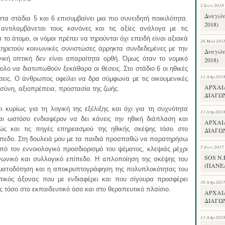
2 Ιουν 2018
Διαγών
α στάδια 5 και 6 επισυμβαίνει μια πιο συνειδητή ποικιλότητα.
2018)
αντιλαμβάνεται τους κανόνες και τις αξίες ανάλογα με τις
α το άτομο, οι νόμοι πρέπει να τηρούνται όχι επειδή είναι αξιακά
26 Μαΐ 201
πηρετούν κοινωνικές συνιστώσες άρρηκτα συνδεδεμένες με την
Διαγών
νική οπτική δεν είναι απαραίτητα ορθή. Όμως όταν το νομικό
2018)
κολο να διατυπωθούν ξεκάθαρα οι θέσεις. Στο στάδιο 6 οι ηθικές
11 Απρ 201
σεις. Ο άνθρωπος οφείλει να δρα σύμφωνα με τις οικουμενικές
ΑΡΧΑΙ
ιοσύνη, αξιοπρέπεια, προστασία της ζωής.
ΔΙΑΓΩΝ
 κυρίως για τη λογική της εξέλιξης και όχι για τη συχνότητα
13 Απρ 201
ι ωστόσο ενδιαφέρον να δει κάνεις την ηθική διάπλαση και
ΑΡΧΑΙ
ς και τις πηγές επηρεασμού της ηθικής σκέψης τόσο στο
ΔΙΑΓΩΝ
πίπεδο. Στη δουλειά μου με τα παιδιά προσπαθώ να παρατηρήσω
5 Ιουν 2017
πό τον εννοιολογικό προσδιορισμό του ψέματος, κλεψιάς μέχρι
SOS Ν
ινωνικό και συλλογικό επίπεδο. Η απλοποίηση της σκέψης του
(ΠΑΝΕ
οηματοδότηση και η αποκρυπτογράφηση της πολυπλοκότητας του
ητικός άξονας που με ενδιαφέρει και που σίγουρα προσφέρει
30 Απρ 201
τόσο στο εκπαιδευτικό όσο και στο θεραπευτικό πλαίσιο.
ΑΡΧΑΙ
ΔΙΑΓΩ
13 Απρ 201