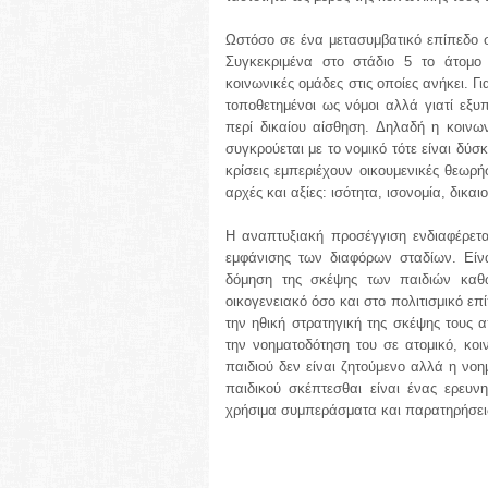
Ωστόσο σε ένα μετασυμβατικό επίπεδο στ
Συγκεκριμένα στο στάδιο 5 το άτομο 
κοινωνικές ομάδες στις οποίες ανήκει. Γι
τοποθετημένοι ως νόμοι αλλά γιατί εξυ
περί δικαίου αίσθηση. Δηλαδή η κοινω
συγκρούεται με το νομικό τότε είναι δύσ
κρίσεις εμπεριέχουν οικουμενικές θεωρή
αρχές και αξίες: ισότητα, ισονομία, δικα
Η αναπτυξιακή προσέγγιση ενδιαφέρεται
εμφάνισης των διαφόρων σταδίων. Είνα
δόμηση της σκέψης των παιδιών καθώ
οικογενειακό όσο και στο πολιτισμικό ε
την ηθική στρατηγική της σκέψης τους α
την νοηματοδότηση του σε ατομικό, κο
παιδιού δεν είναι ζητούμενο αλλά η ν
παιδικού σκέπτεσθαι είναι ένας ερευν
χρήσιμα συμπεράσματα και παρατηρήσεις 