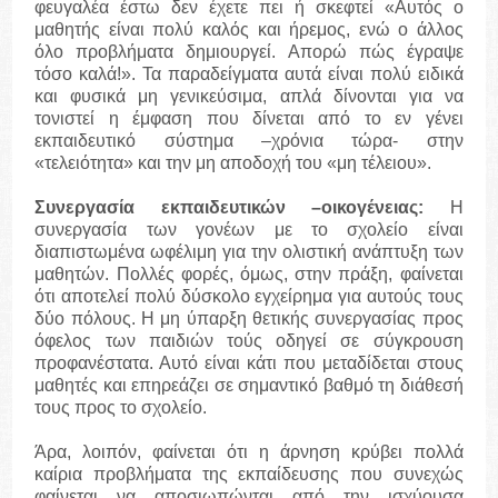
φευγαλέα έστω δεν έχετε πει ή σκεφτεί «Αυτός ο
μαθητής είναι πολύ καλός και ήρεμος, ενώ ο άλλος
όλο προβλήματα δημιουργεί. Απορώ πώς έγραψε
τόσο καλά!». Τα παραδείγματα αυτά είναι πολύ ειδικά
και φυσικά μη γενικεύσιμα, απλά δίνονται για να
τονιστεί η έμφαση που δίνεται από το εν γένει
εκπαιδευτικό σύστημα –χρόνια τώρα- στην
«τελειότητα» και την μη αποδοχή του «μη τέλειου».
Συνεργασία εκπαιδευτικών –οικογένειας:
Η
συνεργασία των γονέων με το σχολείο είναι
διαπιστωμένα ωφέλιμη για την ολιστική ανάπτυξη των
μαθητών. Πολλές φορές, όμως, στην πράξη, φαίνεται
ότι αποτελεί πολύ δύσκολο εγχείρημα για αυτούς τους
δύο πόλους. Η μη ύπαρξη θετικής συνεργασίας προς
όφελος των παιδιών τούς οδηγεί σε σύγκρουση
προφανέστατα. Αυτό είναι κάτι που μεταδίδεται στους
μαθητές και επηρεάζει σε σημαντικό βαθμό τη διάθεσή
τους προς το σχολείο.
Άρα, λοιπόν, φαίνεται ότι η άρνηση κρύβει πολλά
καίρια προβλήματα της εκπαίδευσης που συνεχώς
φαίνεται να αποσιωπώνται από την ισχύουσα