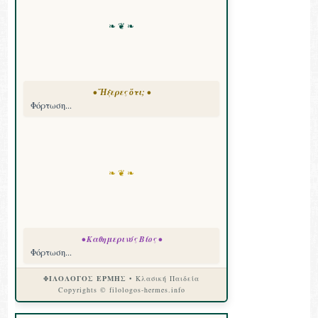
❧ ❦ ❧
• Ἤξερες ὅτι; •
Φόρτωση...
❧ ❦ ❧
• Καθημερινός Βίος •
Φόρτωση...
ΦΙΛΟΛΟΓΟΣ ΕΡΜΗΣ
• Κλασική Παιδεία
Copyrights © filologos-hermes.info