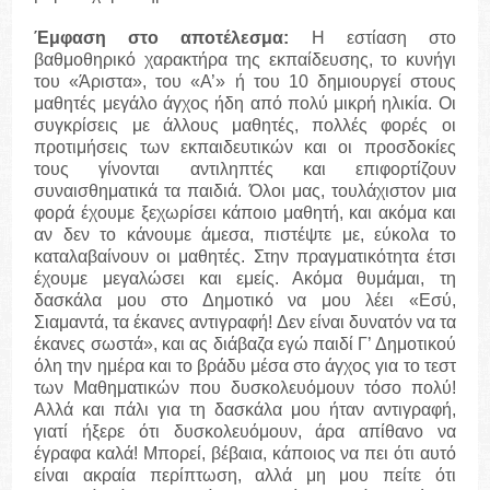
Έμφαση στο αποτέλεσμα:
Η εστίαση στο
βαθμοθηρικό χαρακτήρα της εκπαίδευσης, το κυνήγι
του «Άριστα», του «Α’» ή του 10 δημιουργεί στους
μαθητές μεγάλο άγχος ήδη από πολύ μικρή ηλικία. Οι
συγκρίσεις με άλλους μαθητές, πολλές φορές οι
προτιμήσεις των εκπαιδευτικών και οι προσδοκίες
τους γίνονται αντιληπτές και επιφορτίζουν
συναισθηματικά τα παιδιά. Όλοι μας, τουλάχιστον μια
φορά έχουμε ξεχωρίσει κάποιο μαθητή, και ακόμα και
αν δεν το κάνουμε άμεσα, πιστέψτε με, εύκολα το
καταλαβαίνουν οι μαθητές. Στην πραγματικότητα έτσι
έχουμε μεγαλώσει και εμείς. Ακόμα θυμάμαι, τη
δασκάλα μου στο Δημοτικό να μου λέει «Εσύ,
Σιαμαντά, τα έκανες αντιγραφή! Δεν είναι δυνατόν να τα
έκανες σωστά», και ας διάβαζα εγώ παιδί Γ’ Δημοτικού
όλη την ημέρα και το βράδυ μέσα στο άγχος για το τεστ
των Μαθηματικών που δυσκολευόμουν τόσο πολύ!
Αλλά και πάλι για τη δασκάλα μου ήταν αντιγραφή,
γιατί ήξερε ότι δυσκολευόμουν, άρα απίθανο να
έγραφα καλά! Μπορεί, βέβαια, κάποιος να πει ότι αυτό
είναι ακραία περίπτωση, αλλά μη μου πείτε ότι