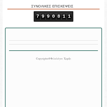
ΣΥΝΟΛΙΚΕΣ ΕΠΙΣΚΕΨΕΙΣ
7
9
9
0
8
1
1
Copyrights@Φιλολόγος Ἑρμῆς