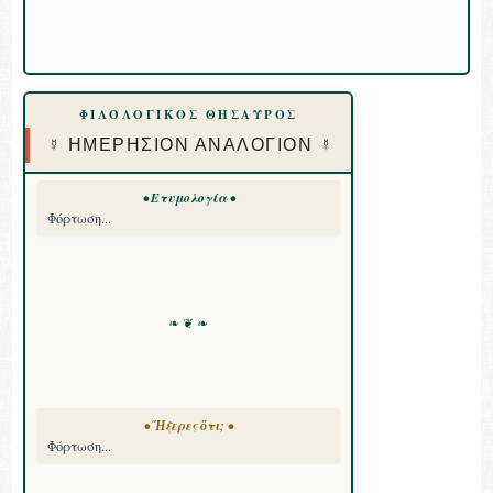
ΦΙΛΟΛΟΓΙΚΟΣ ΘΗΣΑΥΡΟΣ
☿ ΗΜΕΡΗΣΙΟΝ ΑΝΑΛΟΓΙΟΝ ☿
• Ετυμολογία •
Φόρτωση...
❧ ❦ ❧
• Ἤξερες ὅτι; •
Φόρτωση...