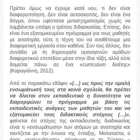
Πρέπει όμως να έχουμε κατά νου, τι δεν είναι
διαφοροποίηση. Δεν είναι αυτοσκοπός, δεν είναι ένα
δόγμα, όπου υφίσταται μετασχηματισμός χωρίς να
λαμβάνεται υπόψη ο τρόπος διδασκαλίας. Επίσης, δεν
είναι ένα εξατομικευμένο πρόγραμμα για τους μαθητές
με αναπηρία, ούτε η τέχνη του να αναθέτουμε μια
διαφορετική εργασία στον καθένα. Συν τοις άλλοις, δεν
συνάδει με τη δημιουργία ομοιογενών ομάδων
διαφορετικού επιπέδου μέσα στην ίδια τάξη, αλλά ούτε
δομείται πάνω σε ένα «curriculum διαίτης»
(Καραγιάννη, 2012).
Από το παρακάτω εδάφιο
«(…) ως προς την ομαλή
ενσωμάτωσή τους στα κοινά σχολεία, θα πρέπει
να δίνεται στον εκπαιδευτικό η δυνατότητα να
διαμορφώνει το πρόγραμμα με βάση τις
εκπαιδευτικές ανάγκες των μαθητών του και να
εξατομικεύει τους διδακτικούς στόχους (…)»
,
φαίνεται ότι στόχος της εκπαιδευτικής διαδικασίας
είναι η «ενσωμάτωση» των ατόμων με αναπηρία και
ταυτίζεται με την έννοια της ένταξης. Μολαταύτα, ο
όρος «ενσωμάτωση», σύμφωνα με τη Ζώνιου –