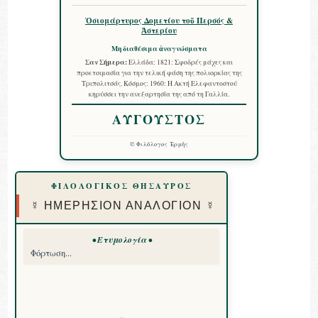
Ὁσιομάρτυρος Δομετίου τοῦ Περσός &
Ἀστερίου
Μη διαθέσιμα ἀναγνώσματα
Σαν Σήμερα:
Ελλάδα: 1821: Σφοδρές μάχες και
προετοιμασία για την τελική φάση της πολιορκίας της
Τριπολιτσάς. Κόσμος: 1960: Η Ακτή Ελεφαντοστού
κηρύσσει την ανεξαρτησία της από τη Γαλλία.
ΑΥΓΟΥΣΤΟΣ
©
Φιλόλογος Ἑρμῆς
ΦΙΛΟΛΟΓΙΚΟΣ ΘΗΣΑΥΡΟΣ
☿ ΗΜΕΡΗΣΙΟΝ ΑΝΑΛΟΓΙΟΝ ☿
• Ετυμολογία •
Φόρτωση...