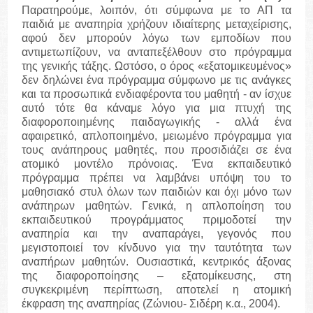
Παρατηρούμε, λοιπόν, ότι σύμφωνα με το ΑΠ τα
παιδιά με αναπηρία χρήζουν ιδιαίτερης μεταχείρισης,
αφού δεν μπορούν λόγω των εμποδίων που
αντιμετωπίζουν, να ανταπεξέλθουν στο πρόγραμμα
της γενικής τάξης. Ωστόσο, ο όρος «εξατομικευμένος»
δεν δηλώνει ένα πρόγραμμα σύμφωνο με τις ανάγκες
και τα προσωπικά ενδιαφέροντα του μαθητή - αν ίσχυε
αυτό τότε θα κάναμε λόγο για μια πτυχή της
διαφοροποιημένης παιδαγωγικής - αλλά ένα
αφαιρετικό, απλοποιημένο, μειωμένο πρόγραμμα για
τους ανάπηρους μαθητές, που προσιδιάζει σε ένα
ατομικό μοντέλο πρόνοιας. Ένα εκπαιδευτικό
πρόγραμμα πρέπει να λαμβάνει υπόψη του το
μαθησιακό στυλ όλων των παιδιών και όχι μόνο των
ανάπηρων μαθητών. Γενικά, η απλοποίηση του
εκπαιδευτικού προγράμματος πριμοδοτεί την
αναπηρία και την αναπαράγει, γεγονός που
μεγιστοποιεί τον κίνδυνο για την ταυτότητα των
αναπήρων μαθητών. Ουσιαστικά, κεντρικός άξονας
της διαφοροποίησης – εξατομίκευσης, στη
συγκεκριμένη περίπτωση, αποτελεί η ατομική
έκφραση της αναπηρίας (Ζώνιου- Σιδέρη κ.α., 2004).