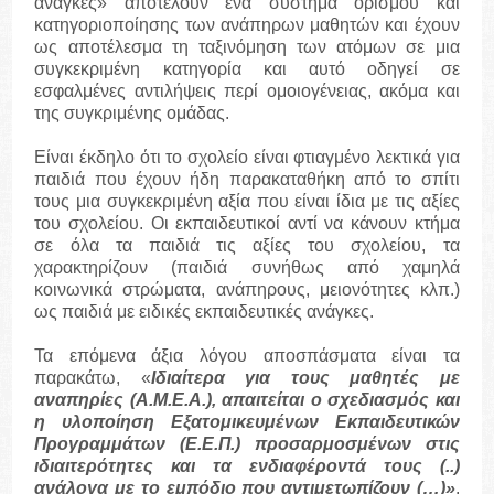
ανάγκες» αποτελούν ένα σύστημα ορισμού και
κατηγοριοποίησης των ανάπηρων μαθητών και έχουν
ως αποτέλεσμα τη ταξινόμηση των ατόμων σε μια
συγκεκριμένη κατηγορία και αυτό οδηγεί σε
εσφαλμένες αντιλήψεις περί ομοιογένειας, ακόμα και
της συγκριμένης ομάδας.
Είναι έκδηλο ότι το σχολείο είναι φτιαγμένο λεκτικά για
παιδιά που έχουν ήδη παρακαταθήκη από το σπίτι
τους μια συγκεκριμένη αξία που είναι ίδια με τις αξίες
του σχολείου. Οι εκπαιδευτικοί αντί να κάνουν κτήμα
σε όλα τα παιδιά τις αξίες του σχολείου, τα
χαρακτηρίζουν (παιδιά συνήθως από χαμηλά
κοινωνικά στρώματα, ανάπηρους, μειονότητες κλπ.)
ως παιδιά με ειδικές εκπαιδευτικές ανάγκες.
Τα επόμενα άξια λόγου αποσπάσματα είναι τα
παρακάτω, «
Ιδιαίτερα για τους μαθητές με
αναπηρίες (Α.Μ.Ε.Α.), απαιτείται ο σχεδιασμός και
η υλοποίηση Εξατομικευμένων Εκπαιδευτικών
Προγραμμάτων (Ε.Ε.Π.) προσαρμοσμένων στις
ιδιαιτερότητες και τα ενδιαφέροντά τους (..)
ανάλογα με το εμπόδιο που αντιμετωπίζουν (…)»
.