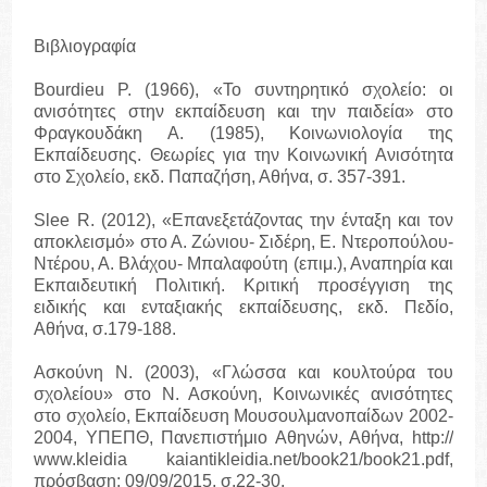
Βιβλιογραφία
Bourdieu P. (1966), «Το συντηρητικό σχολείο: οι
ανισότητες στην εκπαίδευση και την παιδεία» στο
Φραγκουδάκη Α. (1985), Κοινωνιολογία της
Εκπαίδευσης. Θεωρίες για την Κοινωνική Ανισότητα
στο Σχολείο, εκδ. Παπαζήση, Αθήνα, σ. 357-391.
Slee R. (2012), «Επανεξετάζοντας την ένταξη και τον
αποκλεισμό» στο Α. Ζώνιου- Σιδέρη, Ε. Ντεροπούλου-
Ντέρου, Α. Βλάχου- Μπαλαφούτη (επιμ.), Αναπηρία και
Εκπαιδευτική Πολιτική. Κριτική προσέγγιση της
ειδικής και ενταξιακής εκπαίδευσης, εκδ. Πεδίο,
Αθήνα, σ.179-188.
Ασκούνη Ν. (2003), «Γλώσσα και κουλτούρα του
σχολείου» στο Ν. Ασκούνη, Κοινωνικές ανισότητες
στο σχολείο, Εκπαίδευση Μουσουλμανοπαίδων 2002-
2004, ΥΠΕΠΘ, Πανεπιστήμιο Αθηνών, Αθήνα, http://
www.kleidia kaiantikleidia.net/book21/book21.pdf,
πρόσβαση: 09/09/2015, σ.22-30.