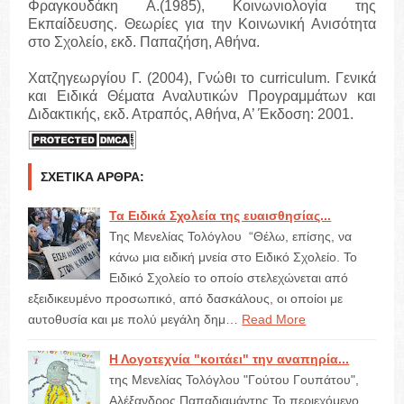
Φραγκουδάκη Α.(1985), Κοινωνιολογία της
Εκπαίδευσης. Θεωρίες για την Κοινωνική Ανισότητα
στο Σχολείο, εκδ. Παπαζήση, Αθήνα.
Χατζηγεωργίου Γ. (2004), Γνώθι το curriculum. Γενικά
και Ειδικά Θέματα Αναλυτικών Προγραμμάτων και
Διδακτικής, εκδ. Ατραπός, Αθήνα, Α’ Έκδοση: 2001.
ΣΧΕΤΙΚΆ ΆΡΘΡΑ:
Τα Ειδικά Σχολεία της ευαισθησίας...
Της Μενελίας Τολόγλου “Θέλω, επίσης, να
κάνω μια ειδική μνεία στο Ειδικό Σχολείο. Το
Ειδικό Σχολείο το οποίο στελεχώνεται από
εξειδικευμένο προσωπικό, από δασκάλους, οι οποίοι με
αυτοθυσία και με πολύ μεγάλη δημ…
Read More
Η Λογοτεχνία "κοιτάει" την αναπηρία...
της Μενελίας Τολόγλου "Γούτου Γουπάτου",
Αλέξανδρος Παπαδιαμάντης Το περιεχόμενο