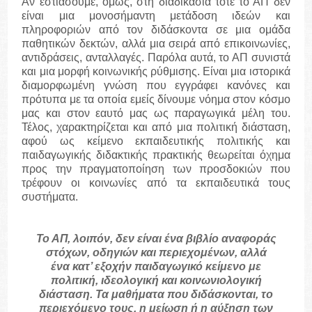
Αν εστιάσουμε, όμως, στη διαδικασία τότε το ΑΠ δεν
είναι μια μονοσήμαντη μετάδοση ιδεών και
πληροφοριών από τον διδάσκοντα σε μια ομάδα
παθητικών δεκτών, αλλά μια σειρά από επικοινωνίες,
αντιδράσεις, ανταλλαγές. Παρόλα αυτά, το ΑΠ συνιστά
και μια μορφή κοινωνικής ρύθμισης. Είναι μια ιστορικά
διαμορφωμένη γνώση που εγγράφει κανόνες και
πρότυπα με τα οποία εμείς δίνουμε νόημα στον κόσμο
μας και στον εαυτό μας ως παραγωγικά μέλη του.
Τέλος, χαρακτηρίζεται και από μια πολιτική διάσταση,
αφού ως κείμενο εκπαιδευτικής πολιτικής και
παιδαγωγικής διδακτικής πρακτικής θεωρείται όχημα
προς την πραγματοποίηση των προσδοκιών που
τρέφουν οι κοινωνίες από τα εκπαιδευτικά τους
συστήματα.
Το ΑΠ, λοιπόν, δεν είναι ένα βιβλίο αναφοράς
στόχων, οδηγιών και περιεχομένων, αλλά
ένα κατ’ εξοχήν παιδαγωγικό κείμενο με
πολιτική, ιδεολογική και κοινωνιολογική
διάσταση. Τα μαθήματα που διδάσκονται, το
περιεχόμενο τους, η μείωση ή η αύξηση των