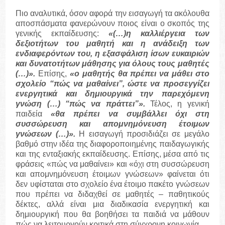
Πιο αναλυτικά, όσον αφορά την εισαγωγή τα ακόλουθα
αποσπάσματα φανερώνουν ποιος είναι ο σκοπός της
γενικής εκπαίδευσης:
«(…)η καλλιέργεια των
δεξιοτήτων του μαθητή και η ανάδειξη των
ενδιαφερόντων του, η εξασφάλιση ίσων ευκαιριών
και δυνατοτήτων μάθησης για όλους τους μαθητές
(…)».
Επίσης,
«ο μαθητής θα πρέπει να μάθει στο
σχολείο “πώς να μαθαίνει”, ώστε να προσεγγίζει
ενεργητικά και δημιουργικά την παρεχόμενη
γνώση (…) “πώς να πράττει”».
Τέλος, η γενική
παιδεία
«θα πρέπει να συμβάλλει όχι στη
συσσώρευση και απομνημόνευση έτοιμων
γνώσεων (…)».
Η εισαγωγή προσιδιάζει σε μεγάλο
βαθμό στην ιδέα της διαφοροποιημένης παιδαγωγικής
και της ενταξιακής εκπαίδευσης. Επίσης, μέσα από τις
φράσεις «πώς να μαθαίνει» και «όχι στη συσσώρευση
και απομνημόνευση έτοιμων γνώσεων» φαίνεται ότι
δεν υφίσταται στο σχολείο ένα έτοιμο πακέτο γνώσεων
που πρέπει να διδαχθεί σε μαθητές – παθητικούς
δέκτες, αλλά είναι μια διαδικασία ενεργητική και
δημιουργική που θα βοηθήσει τα παιδιά να μάθουν
πώς να λειτουργούν κριτικά στη σύγχρονη κοινωνία.