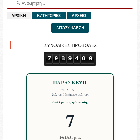
ΑΡΧΙΚΗ
ΚΑΤΗΓΟΡΙΕΣ
ΑΡΧΕΙΟ
ΑΠΟΣΥΝΔΕΣΗ
ΣΥΝΟΛΙΚΕΣ ΠΡΟΒΟΛΕΣ
7
9
8
9
4
6
9
ΠΑΡΑΣΚΕΥΗ
Ἀν.
--:--
| Δ.
--:--
Σελήνη:
16ὴ ἡμέρα σελήνης
Σφάλματος φόρτωσης
7
10:13:32 μ.μ.