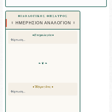
ΦΙΛΟΛΟΓΙΚΟΣ ΘΗΣΑΥΡΟΣ
☿ ΗΜΕΡΗΣΙΟΝ ΑΝΑΛΟΓΙΟΝ ☿
• Ετυμολογία •
Φόρτωση...
❧ ❦ ❧
• Ἤξερες ὅτι; •
Φόρτωση...