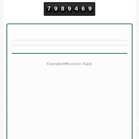
7
9
8
9
4
6
9
Copyrights@Φιλολόγος Ἑρμῆς