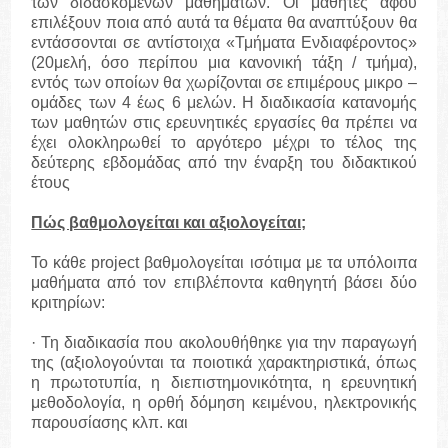
των διδασκομένων μαθημάτων. Οι μαθητές αφού
επιλέξουν ποια από αυτά τα θέματα θα αναπτύξουν θα
εντάσσονται σε αντίστοιχα «Τμήματα Ενδιαφέροντος»
(20μελή, όσο περίπου μια κανονική τάξη / τμήμα),
εντός των οποίων θα χωρίζονται σε επιμέρους μικρο –
ομάδες των 4 έως 6 μελών. Η διαδικασία κατανομής
των μαθητών στις ερευνητικές εργασίες θα πρέπει να
έχει ολοκληρωθεί το αργότερο μέχρι το τέλος της
δεύτερης εβδομάδας από την έναρξη του διδακτικού
έτους
Πώς βαθμολογείται και αξιολογείται;
Το κάθε project βαθμολογείται ισότιμα με τα υπόλοιπα
μαθήματα από τον επιβλέποντα καθηγητή βάσει δύο
κριτηρίων:
· Τη διαδικασία που ακολουθήθηκε για την παραγωγή
της (αξιολογούνται τα ποιοτικά χαρακτηριστικά, όπως
η πρωτοτυπία, η διεπιστημονικότητα, η ερευνητική
μεθοδολογία, η ορθή δόμηση κειμένου, ηλεκτρονικής
παρουσίασης κλπ. και