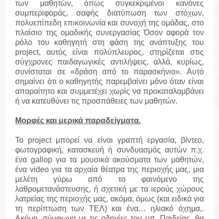
των μαθητών, όπως συγκεκριμένοι κανόνες
συμπεριφοράς, σαφής διατύπωση των στόχων,
πολυεπίπεδη επικοινωνία και συνοχή της ομάδας, στο
πλαίσιο της ομαδικής συνεργασίας Όσον αφορά τον
ρόλο του καθηγητή στη φάση της ανάπτυξης του
project, αυτός είναι πολύπλευρος, στηρίζεται στις
σύγχρονες παιδαγωγικές αντιλήψεις, αλλά, κυρίως,
συνίσταται σε «δράση από το παρασκήνιο». Αυτό
σημαίνει ότι ο καθηγητής παρεμβαίνει μόνο όταν είναι
απαραίτητο και συμμετέχει χωρίς να προκαταλαμβάνει
ή να κατευθύνει τις προσπάθειες των μαθητών.
Μορφές και μερικά παραδείγματα.
Το project μπορεί να είναι γραπτή εργασία, βίντεο,
φωτογραφική, κατασκευή ή συνδυασμός αυτών π.χ.
ένα gallop για τα μουσικά ακούσματα των μαθητών,
ένα video για τα αρχαία θέατρα της περιοχής μας, μια
μελέτη γύρω από το φαινόμενο της
λαθρομετανάστευσης, ή σχετική με τα ιερούς χώρους
λατρείας της περιοχής μας, ακόμα, όμως (και ειδικά για
τη περίπτωση των ΤΕΛ) και ένα… ηλιακό όχημα,.
Ακόμη, σύμφωνα με τις οδηγίες του υπ. Παιδείας, θα