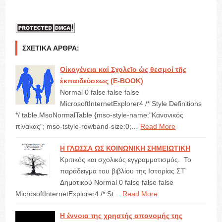
ΣΧΕΤΙΚΆ ΆΡΘΡΑ:
Οἰκογένεια καί Σχολεῖο ὡς θεσμοί τῆς
ἐκπαιδεύσεως (Ε-ΒΟΟΚ)
Normal 0 false false false
MicrosoftInternetExplorer4 /* Style Definitions
*/ table.MsoNormalTable {mso-style-name:"Κανονικός
πίνακας"; mso-tstyle-rowband-size:0;…
Read More
Η ΓΛΩΣΣΑ ΩΣ ΚΟΙΝΩΝΙΚΗ ΣΗΜΕΙΩΤΙΚΗ
Κριτικός και σχολικός εγγραμματισμός. Το
παράδειγμα του βιβλίου της Ιστορίας ΣΤ'
Δημοτικού Normal 0 false false false
MicrosoftInternetExplorer4 /* St…
Read More
Η έννοια της χρηστής απονομής της