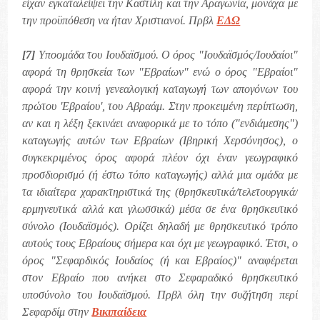
είχαν εγκαταλείψει την Καστίλη και την Αραγωνία, μονάχα με
την προϋπόθεση να ήταν Χριστιανοί. Πρβλ
ΕΔΩ
[7]
Υποομάδα του Ιουδαϊσμού. Ο όρος "Ιουδαϊσμός/Ιουδαίοι"
αφορά τη θρησκεία των "Εβραίων" ενώ ο όρος "Εβραίοι"
αφορά την κοινή γενεαλογική καταγωγή των απογόνων του
πρώτου 'Εβραίου', του Αβραάμ. Στην προκειμένη περίπτωση,
αν και η λέξη ξεκινάει αναφορικά με το τόπο ("ενδιάμεσης")
καταγωγής αυτών των Εβραίων (Ιβηρική Χερσόνησος), ο
συγκεκριμένος όρος αφορά πλέον όχι έναν γεωγραφικό
προσδιορισμό (ή έστω τόπο καταγωγής) αλλά μια ομάδα με
τα ιδιαίτερα χαρακτηριστικά της (θρησκευτικά/τελετουργικά/
ερμηνευτικά αλλά και γλωσσικά) μέσα σε ένα θρησκευτικό
σύνολο (Ιουδαϊσμός). Ορίζει δηλαδή με θρησκευτικό τρόπο
αυτούς τους Εβραίους σήμερα και όχι με γεωγραφικό. Έτσι, ο
όρος "Σεφαρδικός Ιουδαίος (ή και Εβραίος)" αναφέρεται
στον Εβραίο που ανήκει στο Σεφαραδικό θρησκευτικό
υποσύνολο του Ιουδαϊσμού. Πρβλ όλη την συζήτηση περί
Σεφαρδίμ στην
Βικιπαίδεια