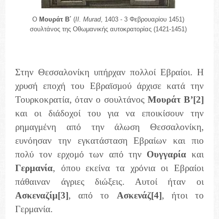
Ο
Μουράτ Β΄
(
II. Murad
, 1403 - 3 Φεβρουαρίου 1451)
σουλτάνος της Οθωμανικής αυτοκρατορίας (1421-1451)
Στην Θεσσαλονίκη υπήρχαν πολλοί Εβραίοι. Η
χρυσή εποχή του Εβραϊσμού άρχισε κατά την
Τουρκοκρατία, όταν ο σουλτάνος
Μουράτ
Β’
[2]
και οι διάδοχοί του για να εποικίσουν την
ρημαγμένη από την άλωση Θεσσαλονίκη,
ευνόησαν την εγκατάσταση Εβραίων και πιο
πολύ τον ερχομό των από την
Ουγγαρία
και
Γερμανία
, όπου εκείνα τα χρόνια οι Εβραίοι
πάθαιναν άγριες διώξεις. Αυτοί ήταν οι
Ασκεναζίμ
[3]
, από το
Ασκενάζ
[4]
, ήτοι το
Γερμανία.