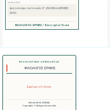
26 Μαΐ 2018
Διαγώνισμα Λατινικῶν Ζ’ (ΠΑΝΕΛΛΗΝΙΕΣ
2018)
ΦΙΛΟΛΟΓΟΣ ΕΡΜΗΣ • Επιλεγμένο Υλικό
ΦΙΛΟΛΟΓΙΚΌ ΑΝΘΟΛΌΓΙΟ
ΦΙΛΌΛΟΓΟΣ ΕΡΜΉΣ
Σφάλμα σύνδεσης.
ΦΙΛΟΛΟΓΟΣ ΕΡΜΗΣ
Copyrights © filologos-hermes.info