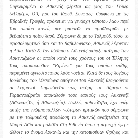
Συγκεκριμένα ο Ασκενάζ φέρεται ως γιος του Γόμερ
(«Γαμέρ», Ο'), γιου του Ιάφεθ. Συνεπώς, σύμφωνα με τις
Εβραϊκές Γραφές, πρόκειται για γενάρχη κάποιου λαού περί
του οποίου κανείς δεν μπόρεσε να προσδιορίσει με
βεβαιότητα ποίου λαού. Σύμφωνα δε με το Ταλμούδ, τόσο το
ιεροσολυμητικό όσο και το βαβυλωνιακό, Ασκενάζ λέγονταν
η Ασία. Κατά δε τον Ιώσηπο ο Ασκενάζ υπήρξε πατέρας των
Ασκεναζαίων οι οποίοι κατά τους χρόνους του οι Έλληνες
τους αποκαλούσαν "Ρηγίνες" για τους οποίου επίσης
παραμένει άγνωστο ποιος λαός νοείται. Κατά δε τους λογίους
Ιουδαίους του Μεσαίωνα απόγονοι του Ασκενάζ θεωρούνται
οι Γερμανοί. Σημειώνεται πως ακόμη και σήμερα οι
Γερμανοεβραίοι αποκαλούν τους εαυτούς τους Ασκεναζί
(Ασκεναζίτες ή Ασκεναζείμ). Πολλές πιθανότητες έχει υπέρ
αυτής της γνώμης πολλών νεότερων κριτικών που σύμφωνα
με την ταλμουδική παράδοση το Ασκενάζ αναζητείται στη
Μικρά Ασία και μάλιστα στη Βιθυνία όπου η περιοχή έφερε
άλλοτε το όνομα Ασκανία και την κατοικούσαν Φρύγες και