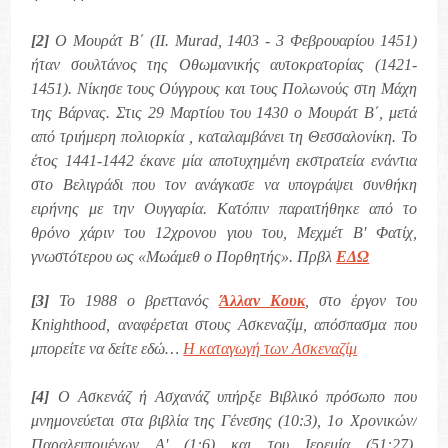
[2]
Ο Μουράτ Β΄ (II. Murad, 1403 - 3 Φεβρουαρίου 1451)
ήταν σουλτάνος της Οθωμανικής αυτοκρατορίας (1421-
1451). Νίκησε τους Ούγγρους και τους Πολωνούς στη Μάχη
της Βάρνας. Στις 29 Μαρτίου του 1430 ο Μουράτ Β΄, μετά
από τριήμερη πολιορκία , καταλαμβάνει τη Θεσσαλονίκη. Το
έτος 1441-1442 έκανε μία αποτυχημένη εκστρατεία ενάντια
στο Βελιγράδι που τον ανάγκασε να υπογράψει συνθήκη
ειρήνης με την Ουγγαρία. Κατόπιν παραιτήθηκε από το
θρόνο χάριν του 12χρονου γιου του, Μεχμέτ Β' Φατίχ,
γνωστότερου ως «Μωάμεθ ο Πορθητής». Πρβλ
ΕΔΩ
[3]
Το 1988 ο βρεττανός
Άλλαν Κουκ
, στο έργον του
Knighthood, αναφέρεται στους Ασκεναζίμ, απόσπασμα που
μπορείτε να δείτε εδώ…
Η καταγωγή των Ασκεναζίμ
[4]
Ο Ασκενάζ ή Ασχανάζ υπήρξε Βιβλικό πρόσωπο που
μνημονεύεται στα βιβλία της Γένεσης (10:3), 1ο Χρονικών/
Παραλειπομένων Α' (1:6) και του Ιερεμία (51:27).