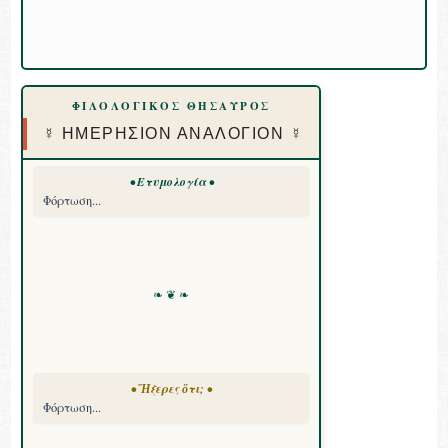
ΦΙΛΟΛΟΓΙΚΟΣ ΘΗΣΑΥΡΟΣ
☿ ΗΜΕΡΗΣΙΟΝ ΑΝΑΛΟΓΙΟΝ ☿
• Ετυμολογία •
Φόρτωση...
❧ ❦ ❧
• Ἤξερες ὅτι; •
Φόρτωση...