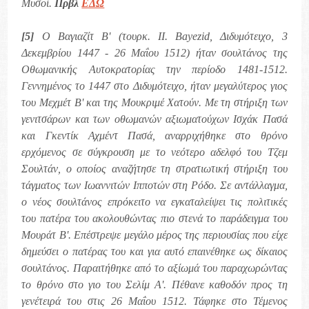
Μυσοί.
Πρβλ
ΕΔΩ
[5]
O Βαγιαζίτ Β' (τουρκ. II. Bayezid, Διδυμότειχο, 3
Δεκεμβρίου 1447 - 26 Μαΐου 1512) ήταν σουλτάνος της
Οθωμανικής Αυτοκρατορίας την περίοδο 1481-1512.
Γεννημένος το 1447 στο Διδυμότειχο, ήταν μεγαλύτερος γιος
του Μεχμέτ Β' και της Μουκριμέ Χατούν. Με τη στήριξη των
γενιτσάρων και των οθωμανών αξιωματούχων Ισχάκ Πασά
και Γκεντίκ Αχμέντ Πασά, αναρριχήθηκε στο θρόνο
ερχόμενος σε σύγκρουση με το νεότερο αδελφό του Τζεμ
Σουλτάν, ο οποίος αναζήτησε τη στρατιωτική στήριξη του
τάγματος των Ιωαννιτών Ιπποτών στη Ρόδο. Σε αντάλλαγμα,
ο νέος σουλτάνος επρόκειτο να εγκαταλείψει τις πολιτικές
του πατέρα του ακολουθώντας πιο στενά το παράδειγμα του
Μουράτ Β'. Επέστρεψε μεγάλο μέρος της περιουσίας που είχε
δημεύσει ο πατέρας του και για αυτό επαινέθηκε ως δίκαιος
σουλτάνος. Παραιτήθηκε από το αξίωμά του παραχωρώντας
το θρόνο στο γιο του Σελίμ Α'. Πέθανε καθοδόν προς τη
γενέτειρά του στις 26 Μαΐου 1512. Τάφηκε στο Τέμενος