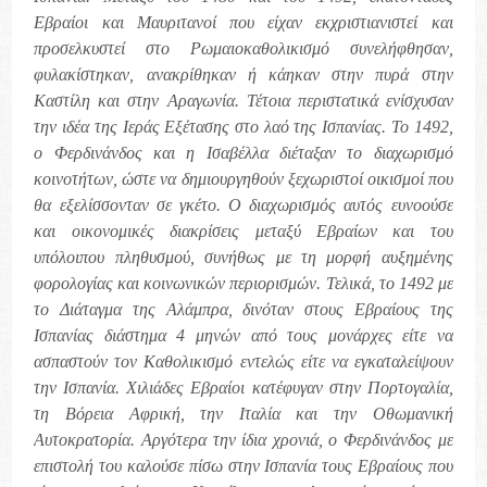
Εβραίοι και Μαυριτανοί που είχαν εκχριστιανιστεί και
προσελκυστεί στο Ρωμαιοκαθολικισμό συνελήφθησαν,
φυλακίστηκαν, ανακρίθηκαν ή κάηκαν στην πυρά στην
Καστίλη και στην Αραγωνία. Τέτοια περιστατικά ενίσχυσαν
την ιδέα της Ιεράς Εξέτασης στο λαό της Ισπανίας. Το 1492,
ο Φερδινάνδος και η Ισαβέλλα διέταξαν το διαχωρισμό
κοινοτήτων, ώστε να δημιουργηθούν ξεχωριστοί οικισμοί που
θα εξελίσσονταν σε γκέτο. Ο διαχωρισμός αυτός ευνοούσε
και οικονομικές διακρίσεις μεταξύ Εβραίων και του
υπόλοιπου πληθυσμού, συνήθως με τη μορφή αυξημένης
φορολογίας και κοινωνικών περιορισμών. Τελικά, το 1492 με
το Διάταγμα της Αλάμπρα, δινόταν στους Εβραίους της
Ισπανίας διάστημα 4 μηνών από τους μονάρχες είτε να
ασπαστούν τον Καθολικισμό εντελώς είτε να εγκαταλείψουν
την Ισπανία. Χιλιάδες Εβραίοι κατέφυγαν στην Πορτογαλία,
τη Βόρεια Αφρική, την Ιταλία και την Οθωμανική
Αυτοκρατορία. Αργότερα την ίδια χρονιά, ο Φερδινάνδος με
επιστολή του καλούσε πίσω στην Ισπανία τους Εβραίους που