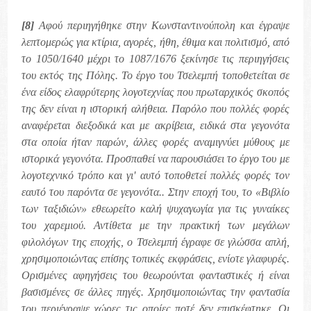
[8]
Αφού περιηγήθηκε στην Κωνσταντινούπολη και έγραψε
λεπτομερώς για κτίρια, αγορές, ήθη, έθιμα και πολιτισμό, από
το 1050/1640 μέχρι το 1087/1676 ξεκίνησε τις περιηγήσεις
του εκτός της Πόλης. Το έργο του Τσελεμπή τοποθετείται σε
ένα είδος ελαφρύτερης λογοτεχνίας που πρωταρχικός σκοπός
της δεν είναι η ιστορική αλήθεια. Παρόλο που πολλές φορές
αναφέρεται διεξοδικά και με ακρίβεια, ειδικά στα γεγονότα
στα οποία ήταν παρών, άλλες φορές αναμιγνύει μύθους με
ιστορικά γεγονότα. Προσπαθεί να παρουσιάσει το έργο του με
λογοτεχνικό τρόπο και γι' αυτό τοποθετεί πολλές φορές τον
εαυτό του παρόντα σε γεγονότα.. Στην εποχή του, το «Βιβλίο
των ταξιδιών» εθεωρείτο καλή ψυχαγωγία για τις γυναίκες
του χαρεμιού. Αντίθετα με την πρακτική των μεγάλων
φιλολόγων της εποχής, ο Τσελεμπή έγραφε σε γλώσσα απλή,
χρησιμοποιώντας επίσης τοπικές εκφράσεις, ενίοτε γλαφυρές.
Ορισμένες αφηγήσεις του θεωρούνται φανταστικές ή είναι
βασισμένες σε άλλες πηγές. Χρησιμοποιώντας την φαντασία
του περιέγραψε χώρες τις οποίες ποτέ δεν επισκέφτηκε. Οι