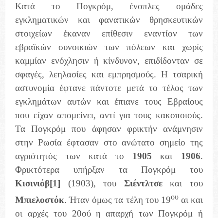
Κατά το Πογκρόμ, ένοπλες ομάδες
εγκληματικών και φανατικών θρησκευτικών
στοιχείων έκαναν επίθεσιν εναντίον των
εβραϊκών συνοικιών των πόλεων και χωρίς
καμμίαν ενόχλησιν ή κίνδυνον, επιδίδονταν σε
σφαγές, λεηλασίες και εμπρησμούς. Η τσαρική
αστυνομία έφτανε πάντοτε μετά το τέλος των
εγκλημάτων αυτών και έπιανε τους Εβραίους
που είχαν απομείνει, αντί για τους κακοποιούς.
Τα Πογκρόμ που άφησαν φρικτήν ανάμνησιν
στην Ρωσία έφτασαν στο ανώτατο σημείο της
αγριότητός των κατά το
1905
και
1906
.
Φρικτότερα υπήρξαν τα Πογκρόμ του
Κισινιόβ
[1]
(1903), του
Σιέντλτσε
και του
ου
Μπιελοστόκ
. Ήταν όμως τα τέλη του 19
αι και
οι αρχές του 20ού η απαρχή των Πογκρόμ ή