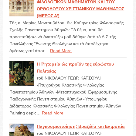
ΦΙΛΟΛΟΓΙΚΩΝ ΜΑΘΗΜΑΤΩΝ ΚΑΙ ΤΟΥ
ΟΡΘΟΔΟΞΟΥ ΧΡΙΣΤΙΑΝΙΚΟΥ ΜΑΘΗΜΑΤΟΣ
(ΜΕΡΟΣ Α')
Τῆς κ. Μαρίας Μαντουβάλου, Ἀν. Καθηγητρίας Φιλοσοφικῆς
Σχολῆς Πανεπιστημίου Ἀθηνῶν Τὸ θέμα, ποὺ θὰ
προσπαθήσω νὰ ἀναπτύξω μοῦ δόθηκε ἀπὸ τὸ Δ.Σ τῆς
Πανελλήνιας Ἕνωσης Θεολόγων καὶ τὸ ἀποδέχτηκα
ἀμέσως,γιατί ἀποτ…
Read More
Η Ῥητορεία ὡς προϊόν της εὐρώστου
Πολιτείας
τοῦ ΝΙΚΟΛΑΟΥ ΓΕΩΡ. ΚΑΤΣΟΥΛΗ
-Πτυχιούχου Κλασσικῆς Φιλολογίας
Πανεπιστημίου Ἀθηνῶν -Μεταπτυχιακοῦ Ἐφηρμοσμένης
Παιδαγωγικῆς Πανεπιστημίου Ἀθηνῶν -Ὑποψηφίου
Διδάκτορος Κλασσικῆς Φιλολογίας Πανεπιστημίου Ἀθηνῶν
Painting depic…
Read More
Παγκοσμιοποίηση: Βραζιλία και Εντροπία
τοῦ ΝΙΚΟΛΑΟΥ ΓΕΩΡ. ΚΑΤΣΟΥΛΗ