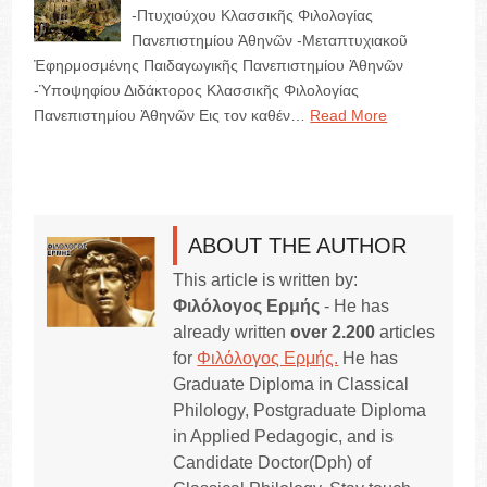
-Πτυχιούχου Κλασσικῆς Φιλολογίας
Πανεπιστημίου Ἀθηνῶν -Μεταπτυχιακοῦ
Ἐφηρμοσμένης Παιδαγωγικῆς Πανεπιστημίου Ἀθηνῶν
-Ὑποψηφίου Διδάκτορος Κλασσικῆς Φιλολογίας
Πανεπιστημίου Ἀθηνῶν Εις τον καθέν…
Read More
ABOUT THE AUTHOR
This article is written by:
Φιλόλογος Ερμής
- He has
already written
over 2.200
articles
for
Φιλόλογος Ερμής.
He has
Graduate Diploma in Classical
Philology, Postgraduate Diploma
in Applied Pedagogic, and is
Candidate Doctor(Dph) of