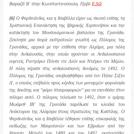
Βαγιαζίτ Β΄ στην Κωνσταντινούπολη. Πρβλ
ΕΔΩ
[6]
Ο Φερδινάνδος και η Ισαβέλλα είχαν ως σκοπό επίσης τη
Χριστιανική Επανάκτηση της Ιβηρικής Χερσονήσου και την
κατάκτηση του Μουσουλμανικού βασιλείου της Γρανάδα.
Ξεκίνησε μια σειρά εκστρατειών γνωστή ως Πόλεμος της
Γρανάδας, αρχικά με την επίθεση στην Αλχάμα, μια πόλη
στην Ανδαλουσία, στην οποία ηγούνταν οι Ανδαλουσιανοί
ευγενείς Ροντρίγκο Πόνσε ντε Λεόν και Ντιέγκο ντε Μέρλο.
Η πόλη πέρασε στις ανδαλουσιανές δυνάμεις το 1492. Ο
Πόλεμος της Γρανάδας υποβοηθήθηκε από τον Πάπα Σίξτο
Δ', o οποίος επέβαλλε προς κέρδος των μοναρχών φορολογία
της δεκάτης και "φόρο σταυροφοριών" για να επενδύσει στον
πόλεμο αυτό. Ο πόλεμος τελείωσε το 1492, όταν ο εμίρης
Μωάμεθ ΙΒ' της Γρανάδα παρέδωσε τα κλειδιά του
Ανάκτορου της Αλάμπρα στους στρατιώτες της Καστίλης. Ο
Φερδινάνδος και η Ισαβέλλα τέθηκαν επίσης επικεφαλής της
εκδίωξης των Μαυριτανών και των Εβραίων από την
Ισπανία. Μεταξύ του 1480 και του 1492, εκατοντάδες