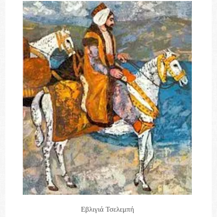
Εβλιγιά Τσελεμπή