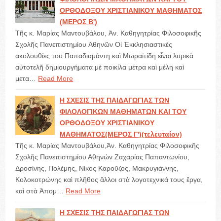
ΟΡΘΟΔΟΞΟΥ ΧΡΙΣΤΙΑΝΙΚΟΥ ΜΑΘΗΜΑΤΟΣ
(ΜΕΡΟΣ Β')
Τῆς κ. Μαρίας Μαντουβάλου, Ἀν. Καθηγητρίας Φιλοσοφικῆς
Σχολῆς Πανεπιστημίου Ἀθηνῶν Οἱ Ἐκκλησιαστικὲς
ακολουθίες του Παπαδιαμάντη καὶ Μωραϊτίδη εἶναι λυρικὰ
αὐτοτελῆ δημιουργήματα μὲ ποικίλα μέτρα καὶ μέλη καὶ
μετα…
Read More
Η ΣΧΕΣΙΣ ΤΗΣ ΠΑΙΔΑΓΩΓΙΑΣ ΤΩΝ
ΦΙΛΟΛΟΓΙΚΩΝ ΜΑΘΗΜΑΤΩΝ ΚΑΙ ΤΟΥ
ΟΡΘΟΔΟΞΟΥ ΧΡΙΣΤΙΑΝΙΚΟΥ
ΜΑΘΗΜΑΤΟΣ(ΜΕΡΟΣ Γ')(τελευταίον)
Τῆς κ. Μαρίας Μαντουβάλου,Ἀν. Καθηγητρίας Φιλοσοφικῆς
Σχολῆς Πανεπιστημίου Αθηνών Ζαχαρίας Παπαντωνίου,
Δροσίνης, Πολέμης, Νίκος Καροῦζος, Μακρυγιάννης,
Κολοκοτρώνης καὶ πλῆθος ἄλλοι στὰ λογοτεχνικά τους ἔργα,
καὶ στὰ Ἀπομ…
Read More
Η ΣΧΕΣΙΣ ΤΗΣ ΠΑΙΔΑΓΩΓΙΑΣ ΤΩΝ