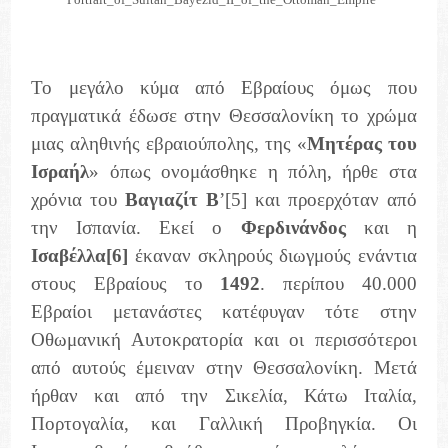
Portrait_of_Sultan_Bayezid_II_of_the_Ottoman_Empire
Το μεγάλο κύμα από Εβραίους όμως που
πραγματικά έδωσε στην Θεσσαλονίκη το χρώμα
μιας αληθινής εβραιούπολης, της «
Μητέρας του
Ισραήλ
» όπως ονομάσθηκε η πόλη, ήρθε στα
χρόνια του
Βαγιαζίτ Β
’
[5]
και προερχόταν από
την Ισπανία. Εκεί ο
Φερδινάνδος
και η
Ισαβέλλα
[6]
έκαναν σκληρούς διωγμούς ενάντια
στους Εβραίους το
1492
. περίπου 40.000
Εβραίοι μετανάστες κατέφυγαν τότε στην
Οθωμανική Αυτοκρατορία και οι περισσότεροι
από αυτούς έμειναν στην Θεσσαλονίκη. Μετά
ήρθαν και από την Σικελία, Κάτω Ιταλία,
Πορτογαλία, και Γαλλική Προβηγκία. Οι