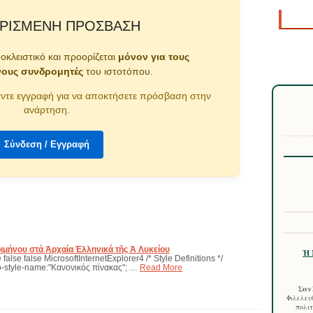
ΡΙΣΜΈΝΗ ΠΡΌΣΒΑΣΗ
ποκλειστικό και προορίζεται
μόνον για τους
νους συνδρομητές
του ιστοτόπου.
ντε εγγραφή για να αποκτήσετε πρόσβαση στην
ανάρτηση.
Σύνδεση / Εγγραφή
ριμήνου στά Ἀρχαία Ἑλληνικά τῆς Ἀ Λυκείου
Ἡ 
false false MicrosoftInternetExplorer4 /* Style Definitions */
-style-name:"Κανονικός πίνακας"; …
Read More
Σαν 
Φιλελευθ
πολιτ