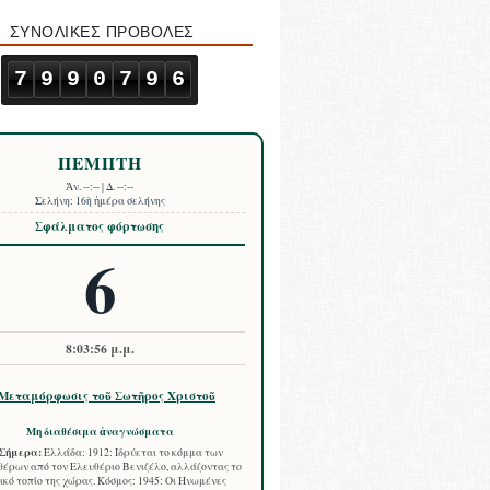
ΣΥΝΟΛΙΚΕΣ ΠΡΟΒΟΛΕΣ
7
9
9
0
7
9
6
ΠΕΜΠΤΗ
Ἀν.
--:--
| Δ.
--:--
Σελήνη:
16ὴ ἡμέρα σελήνης
Σφάλματος φόρτωσης
6
8:03:57 μ.μ.
Μεταμόρφωσις τοῦ Σωτῆρος Χριστοῦ
Μη διαθέσιμα ἀναγνώσματα
Σήμερα:
Ελλάδα: 1912: Ιδρύεται το κόμμα των
έρων από τον Ελευθέριο Βενιζέλο, αλλάζοντας το
ικό τοπίο της χώρας. Κόσμος: 1945: Οι Ηνωμένες