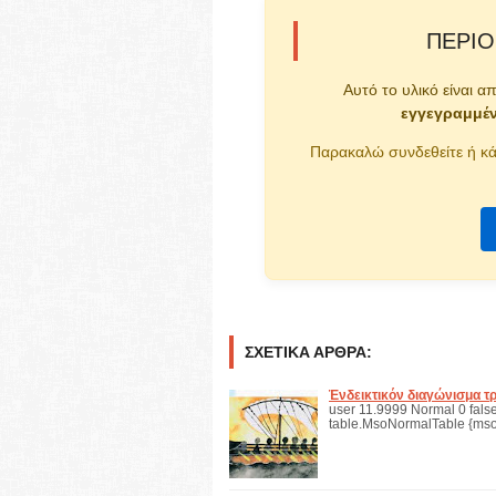
ΠΕΡΙΟ
Αυτό το υλικό είναι α
εγγεγραμμέ
Παρακαλώ συνδεθείτε ή κά
ΣΧΕΤΙΚΆ ΆΡΘΡΑ:
Ἐνδεικτικόν διαγώνισμα τ
user 11.9999 Normal 0 false 
table.MsoNormalTable {mso