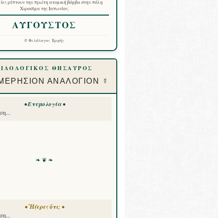
ίες ρίπτουν την πρώτη ατομική βόμβα στην πόλη
Χιροσίμα της Ιαπωνίας.
ΑΥΓΟΥΣΤΟΣ
©
Φιλόλογος Ἑρμῆς
ΦΙΛΟΛΟΓΙΚΟΣ ΘΗΣΑΥΡΟΣ
ΜΕΡΗΣΙΟΝ ΑΝΑΛΟΓΙΟΝ ☿
• Ετυμολογία •
η...
❧ ❦ ❧
• Ἤξερες ὅτι; •
η...