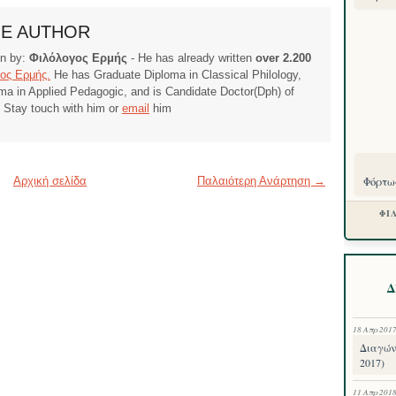
HE AUTHOR
ten by:
Φιλόλογος Ερμής
- He has already written
over 2.200
ος Ερμής.
He has Graduate Diploma in Classical Philology,
ma in Applied Pedagogic, and is Candidate Doctor(Dph) of
. Stay touch with him or
email
him
Αρχική σελίδα
Παλαιότερη Ανάρτηση →
Φόρτωσ
ΦΙ
Δ
18 Απρ 201
Διαγών
2017)
11 Απρ 201