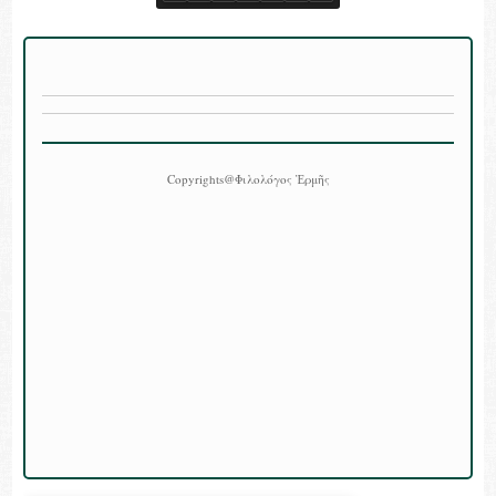
Copyrights@Φιλολόγος Ἑρμῆς