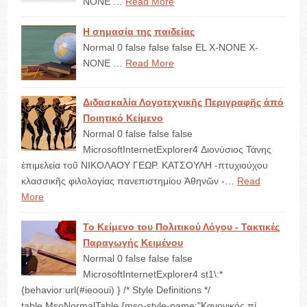
NONE …
Read More
Η σημασία της παιδείας
Normal 0 false false false EL X-NONE X-
NONE …
Read More
Διδασκαλία Λογοτεχνικῆς Περιγραφῆς ἀπό
Ποιητικό Κείμενο
Normal 0 false false false
MicrosoftInternetExplorer4 Διονύσιος Τάνης
ἐπιμελεία τοῦ ΝΙΚΟΛΑΟΥ ΓΕΩΡ. ΚΑΤΣΟΥΛΗ -πτυχιούχου
κλασσικῆς φιλολογίας πανεπιστημίου Ἀθηνῶν -…
Read
More
Το Κείμενο του Πολιτικού Λόγου - Τακτικές
Παραγωγής Κειμένου
Normal 0 false false false
MicrosoftInternetExplorer4 st1\:*
{behavior:url(#ieooui) } /* Style Definitions */
table.MsoNormalTable {mso-style-name:"Κανονικός πί…