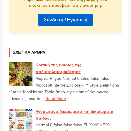
αποκτήσετε πρόσβαση στην ανάρτηση.
Σύνδεση / Εγγραφή
ΣΧΕΤΙΚΆ ΆΡΘΡΑ:
Κριτική της έννοιας της
πολυπολιτισμικότητας
Μυρτώ Ρήγου Normal 0 false false false
MicrosoftInternetExplorer4 /* Style Definitions
*/ table.MsoNormalTable {mso-style-name:"Κανονικός
πίνακας"; mso-ts…
Read More
Ανθρώπινα δικαιώματα και δικαιώματα
παιδιών
Normal 0 false false false EL X-NONE X-