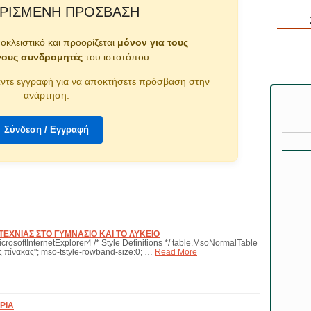
ΡΙΣΜΈΝΗ ΠΡΌΣΒΑΣΗ
ποκλειστικό και προορίζεται
μόνον για τους
νους συνδρομητές
του ιστοτόπου.
ντε εγγραφή για να αποκτήσετε πρόσβαση στην
ανάρτηση.
Σύνδεση / Εγγραφή
ΤΕΧΝΙΑΣ ΣΤΟ ΓΥΜΝΑΣΙΟ ΚΑΙ ΤΟ ΛΥΚΕΙΟ
icrosoftInternetExplorer4 /* Style Definitions */ table.MsoNormalTable
 πίνακας"; mso-tstyle-rowband-size:0; …
Read More
ΡΙΑ