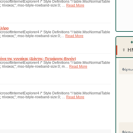
icrosoftInternetExplorer4 /* Style Definitions */ table.MsoNormalTable
 πίνακας"; mso-tstyle-rowband-size:0; …
Read More
κλήρο
icrosoftInternetExplorer4 /* Style Definitions */ table.MsoNormalTable
 πίνακας"; mso-tstyle-rowband-size:0;…
Read More
☿ Η
όνα της γυναίκας (Δάντης- Πετράρχης-Βιγιόν)
icrosoftInternetExplorer4 /* Style Definitions */ table.MsoNormalTable
 πίνακας"; mso-tstyle-rowband-size:0; m…
Read More
Φόρτωσ
icrosoftInternetExplorer4 /* Style Definitions */ table.MsoNormalTable
 πίνακας"; mso-tstyle-rowband-size:0; …
Read More
Φόρτωσ