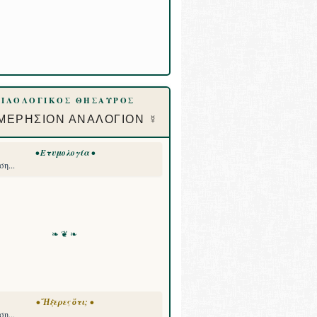
ΦΙΛΟΛΟΓΙΚΟΣ ΘΗΣΑΥΡΟΣ
ΜΕΡΗΣΙΟΝ ΑΝΑΛΟΓΙΟΝ ☿
• Ετυμολογία •
η...
❧ ❦ ❧
• Ἤξερες ὅτι; •
η...