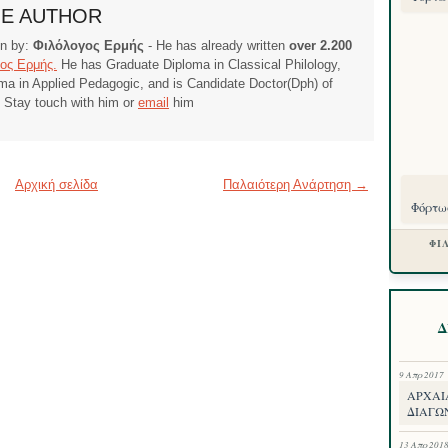
HE AUTHOR
ten by:
Φιλόλογος Ερμής
- He has already written
over 2.200
ος Ερμής.
He has Graduate Diploma in Classical Philology,
ma in Applied Pedagogic, and is Candidate Doctor(Dph) of
. Stay touch with him or
email
him
Αρχική σελίδα
Παλαιότερη Ανάρτηση →
Φόρτωσ
ΦΙ
Δ
9 Απρ 2017
ΑΡΧΑΙ
ΔΙΑΓΩΝ
13 Απρ 201