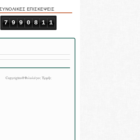
ΣΥΝΟΛΙΚΕΣ ΕΠΙΣΚΕΨΕΙΣ
7
9
9
0
8
1
1
Copyrights@Φιλολόγος Ἑρμῆς