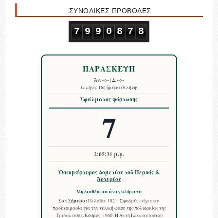
ΣΥΝΟΛΙΚΕΣ ΠΡΟΒΟΛΕΣ
7
9
9
0
8
7
8
ΠΑΡΑΣΚΕΥΗ
Ἀν.
--:--
| Δ.
--:--
Σελήνη:
16ὴ ἡμέρα σελήνης
Σφάλματος φόρτωσης
7
2:05:32 μ.μ.
Ὁσιομάρτυρος Δομετίου τοῦ Περσός &
Ἀστερίου
Μη διαθέσιμα ἀναγνώσματα
Σαν Σήμερα:
Ελλάδα: 1821: Σφοδρές μάχες και
προετοιμασία για την τελική φάση της πολιορκίας της
Τριπολιτσάς. Κόσμος: 1960: Η Ακτή Ελεφαντοστού