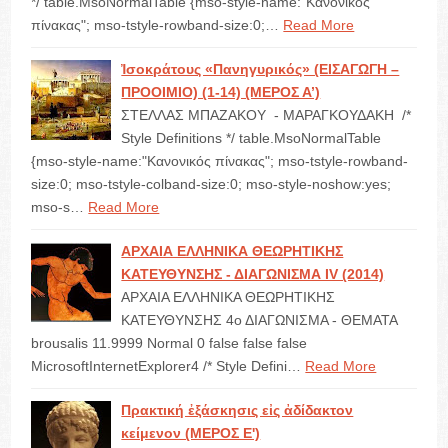
*/ table.MsoNormalTable {mso-style-name:"Κανονικός
πίνακας"; mso-tstyle-rowband-size:0;…
Read More
Ἰσοκράτους «Πανηγυρικός» (ΕΙΣΑΓΩΓΗ –
ΠΡΟΟΙΜΙΟ) (1-14) (ΜΕΡΟΣ Α’)
ΣΤΕΛΛΑΣ ΜΠΑΖΑΚΟΥ - ΜΑΡΑΓΚΟΥΔΑΚΗ /*
Style Definitions */ table.MsoNormalTable
{mso-style-name:"Κανονικός πίνακας"; mso-tstyle-rowband-
size:0; mso-tstyle-colband-size:0; mso-style-noshow:yes;
mso-s…
Read More
ΑΡΧΑΙΑ ΕΛΛΗΝΙΚΑ ΘΕΩΡΗΤΙΚΗΣ
ΚΑΤΕΥΘΥΝΣΗΣ - ΔΙΑΓΩΝΙΣΜΑ IV (2014)
ΑΡΧΑΙΑ ΕΛΛΗΝΙΚΑ ΘΕΩΡΗTΙΚΗΣ
ΚΑΤΕΥΘΥΝΣΗΣ 4ο ΔΙΑΓΩΝΙΣΜΑ - ΘΕΜΑΤΑ
brousalis 11.9999 Normal 0 false false false
MicrosoftInternetExplorer4 /* Style Defini…
Read More
Πρακτική ἐξάσκησις εἰς ἀδίδακτον
κείμενον (ΜΕΡΟΣ E')