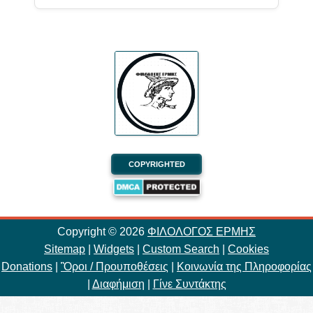
COPYRIGHTED
Copyright ©
2026
ΦΙΛΟΛΟΓΟΣ ΕΡΜΗΣ
Sitemap
|
Widgets
|
Custom Search
|
Cookies
Donations
|
Ὃροι / Προυποθέσεις
|
Κοινωνία της Πληροφορίας
|
Διαφήμιση
|
Γίνε Συντάκτης