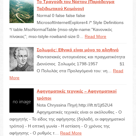
Το Τραγούδι του Νέστου (Παράδειγμα
Ταξιδιωτικού Κειμένου)
Normal 0 false false false
MicrosoftInternetExplorer4 /* Style Definitions
*/ table.MsoNormalTable {mso-style-name:"Κανονικός
πίνακας"; mso-tstyle-rowband-size:0…
Read More
Σολωμός: Εθνικό είναι μόνο το αληθινό
Φαντασιακές οντογενέσεις και πραγματικότητα
Διονύσιος Σολωμός 1798-1957 §1
Ο Πολυλάς στα Προλεγόμενά του: νη…
Read
More
Αφηγηματικές τεχνικές – Αφηγηματικοί
τρόποι
Nota Chryssina Πηγή:http://ift.tt/1jt52U4
Αφηγηματικές τεχνικές είναι οι ακόλουθες - Ο
αφηγητής - Το είδος της αφήγησης (δηλαδή, οι αφηγηματικοί
τρόποι) - Η οπτική γωνία - Η εστίαση - Ο χρόνος της
αφήγησης - Ο ρυθμός τ…
Read More