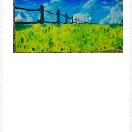
Γιώργος Ιωάννου "Στου Κεμάλ το σπίτι" και Ηλίας
Παπαδημητρακόπουλος "Ο οβολός"
Να βρείτε τρεις (3) ομοιότητες και δύο (2) διαφορές περιεχομένου
ανάμεσα στα δύο κείμενα και να τις σχολιάσετε.
Ηλίας Χ. Παπαδημητρακόπουλος, «Ο οβολός», Από το "
Ο
Οβολός" (1999)
, εκδ. Γαβριηλίδης, Αθήνα 2012.