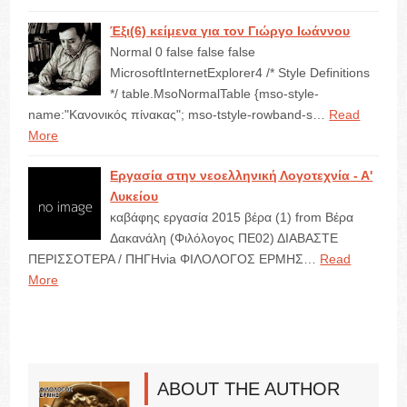
Έξι(6) κείμενα για τον Γιώργο Ιωάννου
Normal 0 false false false
MicrosoftInternetExplorer4 /* Style Definitions
*/ table.MsoNormalTable {mso-style-
name:"Κανονικός πίνακας"; mso-tstyle-rowband-s…
Read
More
Εργασία στην νεοελληνική Λογοτεχνία - Α'
Λυκείου
καβάφης εργασία 2015 βέρα (1) from Βέρα
Δακανάλη (Φιλόλογος ΠΕ02) ΔΙΑΒΑΣΤΕ
ΠΕΡΙΣΣΟΤΕΡΑ / ΠΗΓΗvia ΦΙΛΟΛΟΓΟΣ ΕΡΜΗΣ…
Read
More
ABOUT THE AUTHOR