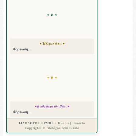
❧ ❦ ❧
• Ἤξερες ὅτι; •
Φόρτωση...
❧ ❦ ❧
• Καθημερινός Βίος •
Φόρτωση...
ΦΙΛΟΛΟΓΟΣ ΕΡΜΗΣ
• Κλασική Παιδεία
Copyrights © filologos-hermes.info