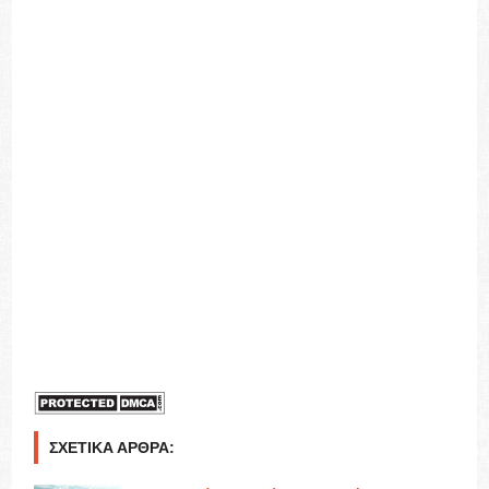
τη μάνα του δίχως ξεσπάσματα
«Πλησίασα. Της άφησα το ματσάκι
με τις κόκκινες ανεμώνες, της γλίστρησα στα χέρια τα τρία
εισιτήρια του λεωφορείου και, χαϊδεύοντάς της το κρύο μάγουλο,
της ψιθύρισα στο αυτί: - Μάνα, η μανταρινιά μας ζει!».
8) Ο Ιωάννου βέβαια εκφράζεται με ειρωνεία για όσους
καταστρέφουν τον παλιό κόσμο, κάτι που επιμελώς αποφεύγει ο
Π.
9) Η εστίαση και στα δύο κείμενα είναι εσωτερική, αφού οι
ιστορίες δίνονται από την οπτική γωνία ενός προσώπου, του
αφηγητή, ο οποίος είναι δραματοποιημένος. Η διαφορά βρίσκεται
στο ότι ο αφηγητής στον Ιωάννου συμμετέχει στα δρώμενα ως
δευτεραγωνιστής, ενώ ο αφηγητής στον Π. ως πρωταγωνιστής.
10) Και οι δύο συγγραφείς με λόγο κοφτερό και ακαριαίο,
φωταγωγούν το σκηνικό δύο πόλεων, σαν το φλας μιας
φωτογραφικής μηχανής.
ΣΧΕΤΙΚΆ ΆΡΘΡΑ: