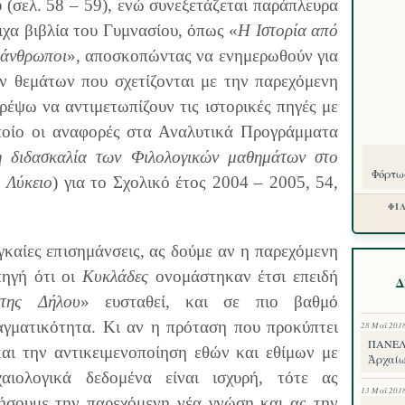
υ (σελ. 58 – 59), ενώ συνεξετάζεται παράπλευρα
ιχα βιβλία του Γυμνασίου, όπως «
Η Ιστορία από
 άνθρωποι
», αποσκοπώντας να ενημερωθούν για
ων θεμάτων που σχετίζονται με την παρεχόμενη
ρέψω να αντιμετωπίζουν τις ιστορικές πηγές με
οποίο οι αναφορές στα Αναλυτικά Προγράμματα
τη διδασκαλία των Φιλολογικών μαθημάτων στο
Φόρτωσ
 Λύκειο
) για το Σχολικό έτος 2004 – 2005, 54,
ΦΙ
γκαίες επισημάνσεις, ας δούμε αν η παρεχόμενη
πηγή ότι οι
Κυκλάδες
ονομάστηκαν έτσι επειδή
Δ
της Δήλου
» ευσταθεί, και σε πιο βαθμό
αγματικότητα. Κι αν η πρόταση που προκύπτει
28 Μαΐ 201
ΠΑΝΕΛΛ
αι την αντικειμενοποίηση εθών και εθίμων με
Ἀρχαίω
ιολογικά δεδομένα είναι ισχυρή, τότε ας
13 Μαΐ 201
ήσουμε την παρεχόμενη νέα γνώση και ας την