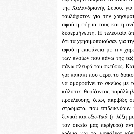
της Χαλανδριανής Σύρου, για
τουλάχιστον για την χρησιμό
αφού η φόρμα τους και η ανά
δυσερμήνευτη. Η τελευταία ά
ότι τα χρησιμοποιούσαν για τ
αφού η επιφάνεια με την χα
των πλοίων που πάνω της ταξι
πάνω πλευρά του σκεύους. Κα
για καπάκι που φέρει το διακ
να ομορφαίνει το σκεύος με 
κάλυπτε, θυμίζοντας παράλληλ
προέλευσης, όπως ακριβώς συ
στρώματα, που επιδεικνύουν 
ξενικά και
εξω-τικά
(η λέξη με
τον οικείο μας περίγυρο) αν
χρόνια και τα
μαγιόλικα
κύπε