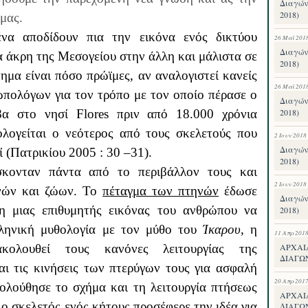
Διαγών
2018)
μας.
να αποδίδουν πια την εικόνα ενός δικτύου
26 Μαΐ 201
Διαγών
 άκρη της Μεσογείου στην άλλη και μάλιστα σε
2018)
ημα είναι πόσο πρώϊμες, αν αναλογιστεί κανείς
26 Μαΐ 201
πολόγων για τον τρόπο με τον οποίο πέρασε ο
Διαγών
βα στο νησί
Flores
πριν από 18.000 χρόνια
2018)
ολογείται ο νεότερος από τους σκελετούς που
2 Ιουν 2018
Διαγών
(Πατρικίου 2005 : 30 –31).
2018)
κονταν πάντα από το περιβάλλον τους και
2 Ιουν 2018
ηνών και ζώων. Το
πέταγμα των πτηνών
έδωσε
Διαγών
η μιας επιθυμητής εικόνας του ανθρώπου να
2018)
λληνική μυθολογία με τον μύθο του
Ίκαρου
, η
11 Απρ 201
ακολουθεί τους κανόνες λειτουργίας της
ΑΡΧΑΙ
ΔΙΑΓΩΝ
ι τις κινήσεις των πτερύγων τους για ασφαλή
20 Απρ 201
ολούθησε το σχήμα και τη λειτουργία πτήσεως
ΑΡΧΑΙ
, ο σκελετός ενός κήτους προσέφερε την ιδέα για
ΔΙΑΓΩ