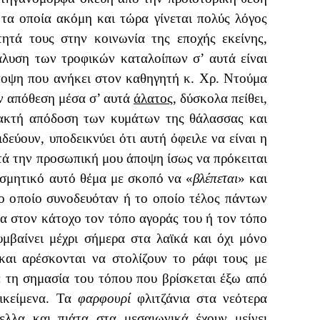
 τα οποία ακόμη και τώρα γίνεται πολύς λόγος
τητά τους στην κοινωνία της εποχής εκείνης,
λυση των τροφικών καταλοίπων σ’ αυτά είναι
ποψη που ανήκει στον καθηγητή κ. Χρ. Ντούμα
ην απόθεση μέσα σ’ αυτά
άλατος
, δύσκολα πείθει,
ρακτή απόδοση των κυμάτων της θάλασσας και
δεύουν, υποδεικνύει ότι αυτή όφειλε να είναι η
τά την προσωπική μου άποψη ίσως να πρόκειται
οσμητικό αυτό θέμα με σκοπό να «
βλέπεται
» και
το οποίο συνοδευόταν ή το οποίο τέλος πάντων
α στον κάτοχο τον τόπο αγοράς του ή τον τόπο
μβαίνει μέχρι σήμερα στα λαϊκά και όχι μόνο
και αρέσκονται να στολίζουν το ράφι τους με
 τη σημασία του τόπου που βρίσκεται έξω από
τικείμενα. Τα
φαρφουρί
φλιτζάνια στα νεότερα
λλα και πιάτα στα μεσαιωνικά έχουν μείνει