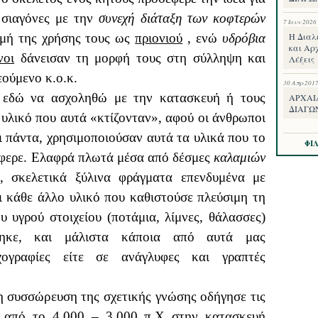
 σιαγόνες με την
συνεχή διάταξη των κοφτερών
7 Ιουν 2026
μή της χρήσης τους ως
πριονιού
, ενώ
υδρόβια
Η Διαλ
και Αρχ
νοι
δάνεισαν τη μορφή τους στη σύλληψη και
Λέξεις
εούμενο κ.ο.κ.
30 Απρ 201
ς εδώ να ασχοληθώ με την κατασκευή ή τους
ΑΡΧΑΙ
ΔΙΑΓΩ
 υλικό που αυτά «κτίζονταν», αφού οι άνθρωποι
ι πάντα, χρησιμοποιούσαν αυτά τα υλικά που το
ΦΙ
έφερε. Ελαφρά πλωτά μέσα από δέσμες
καλαμιών
), σκελετικά ξύλινα φράγματα επενδυμένα με
 κάθε άλλο υλικό που καθιστούσε πλεύσιμη τη
 υγρού στοιχείου (ποτάμια, λίμνες, θάλασσες)
ήθηκε, και μάλιστα κάποια από αυτά μας
ογραφίες είτε σε ανάγλυφες και γραπτές
 η συσσώρευση της σχετικής γνώσης οδήγησε τις
η από το 4.000 – 3.000 π.Χ στην κατασκευή