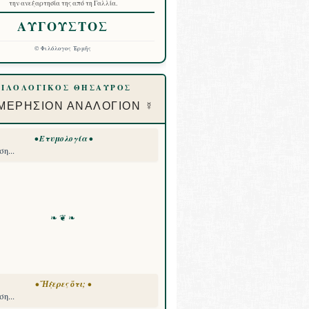
την ανεξαρτησία της από τη Γαλλία.
ΑΥΓΟΥΣΤΟΣ
©
Φιλόλογος Ἑρμῆς
ΦΙΛΟΛΟΓΙΚΟΣ ΘΗΣΑΥΡΟΣ
ΜΕΡΗΣΙΟΝ ΑΝΑΛΟΓΙΟΝ ☿
• Ετυμολογία •
η...
❧ ❦ ❧
• Ἤξερες ὅτι; •
η...