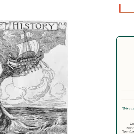
Ὁσιομά
Σα
προετ
Τριπολιτ