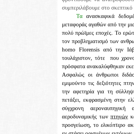
συμπεριλάβουμε στο σκεπτικό 
Τα
ανασκαφικά δεδομέ
μεταφοράς αγαθών από την μια
πολύ πρώϊμες εποχές. Το ερώτ
τον προβληματισμό των ανθρω
homo
Florensis
από την Ιά
τουλάχιστον, τότε
που χρον
πρόσφατα ανακαλύφθηκαν εκεί 
Ασφαλώς οι άνθρωποι διδάσ
εμιμούντο τις δεξιότητες πτ
την αφετηρία για τη σύλληψ
πετάξει, εκφρασμένη στην ε
σύγχρονη αεροναυπηγική 
αεροδυναμικής των
πτηνών
κα
προσγείωση, το
ελικόπτερο
ακ
εν στάσει ορισμένων
εντόμων