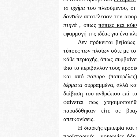
το σχήμα
του πλεούμενου, οι
δοντιών
αποτέλεσαν την αφορ
πτηνά
, όπως
πάπιες και κύκ
εφαρμογή της ιδέας για ένα πλ
Δεν πρόκειται βεβαίω
τύπους των πλοίων ούτε με το
κάθε περιοχής, όπως συμβαίνε
ίδιο το περιβάλλον τους προσ
και από
πάπυρο
(παπυρέλες
δέρματα
συρραμμένα, αλλά και
διάβαση του ανθρώπου επί του
φαίνεται πως χρησιμοποι
παραδόθηκαν είτε σε βραχ
απεικονίσεις.
Η διαρκής εμπειρία και
προϊστορικές
κοινωνίες ήδ