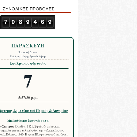
ΣΥΝΟΛΙΚΕΣ ΠΡΟΒΟΛΕΣ
7
9
8
9
4
6
9
ΠΑΡΑΣΚΕΥΗ
Ἀν.
--:--
| Δ.
--:--
Σελήνη:
16ὴ ἡμέρα σελήνης
Σφάλματος φόρτωσης
7
5:57:31 μ.μ.
ρτυρος Δομετίου τοῦ Περσός & Ἀστερίου
Μη διαθέσιμα ἀναγνώσματα
ν Σήμερα:
Ελλάδα: 1821: Σφοδρές μάχες και
οιμασία για την τελική φάση της πολιορκίας της
σάς. Κόσμος: 1960: Η Ακτή Ελεφαντοστού κηρύσσει