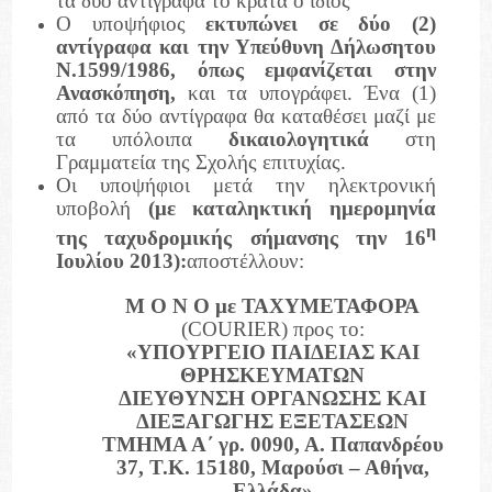
τα δύο αντίγραφα το κρατά ο ίδιος
Ο υποψήφιος
εκτυπώνει σε δύο (2)
αντίγραφα και την Υπεύθυνη Δήλωσητου
Ν.1599/1986, όπως εμφανίζεται στην
Ανασκόπηση,
και τα υπογράφει. Ένα (1)
από τα δύο αντίγραφα θα καταθέσει μαζί με
τα υπόλοιπα
δικαιολογητικά
στη
Γραμματεία της Σχολής επιτυχίας.
Οι υποψήφιοι μετά την ηλεκτρονική
υποβολή
(με καταληκτική ημερομηνία
η
της ταχυδρομικής σήμανσης την 16
Ιουλίου 2013):
αποστέλλουν:
Μ Ο Ν Ο με ΤΑΧΥΜΕΤΑΦΟΡΑ
(COURIER) προς το:
«ΥΠΟΥΡΓΕΙΟ ΠΑΙΔΕΙΑΣ ΚΑΙ
ΘΡΗΣΚΕΥΜΑΤΩΝ
ΔΙΕΥΘΥΝΣΗ ΟΡΓΑΝΩΣΗΣ ΚΑΙ
ΔΙΕΞΑΓΩΓΗΣ ΕΞΕΤΑΣΕΩΝ
ΤΜΗΜΑ Α΄ γρ. 0090, Α. Παπανδρέου
37, Τ.Κ. 15180, Μαρούσι – Αθήνα,
Ελλάδα»