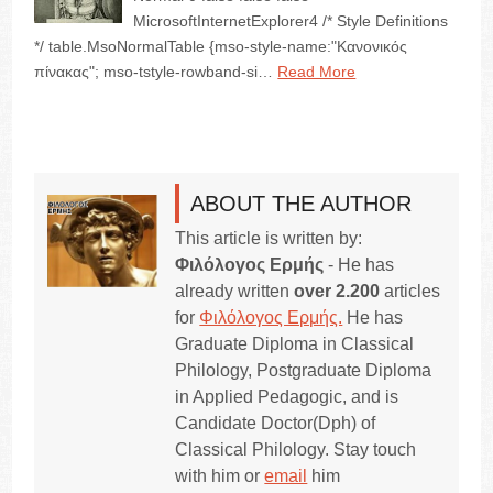
MicrosoftInternetExplorer4 /* Style Definitions
*/ table.MsoNormalTable {mso-style-name:"Κανονικός
πίνακας"; mso-tstyle-rowband-si…
Read More
ABOUT THE AUTHOR
This article is written by:
Φιλόλογος Ερμής
- He has
already written
over 2.200
articles
for
Φιλόλογος Ερμής.
He has
Graduate Diploma in Classical
Philology, Postgraduate Diploma
in Applied Pedagogic, and is
Candidate Doctor(Dph) of
Classical Philology. Stay touch
with him or
email
him