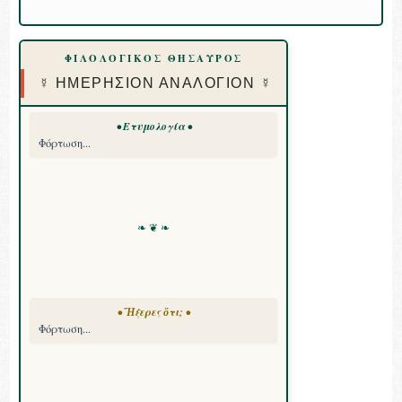
ΦΙΛΟΛΟΓΙΚΟΣ ΘΗΣΑΥΡΟΣ
☿ ΗΜΕΡΗΣΙΟΝ ΑΝΑΛΟΓΙΟΝ ☿
• Ετυμολογία •
Φόρτωση...
❧ ❦ ❧
• Ἤξερες ὅτι; •
Φόρτωση...