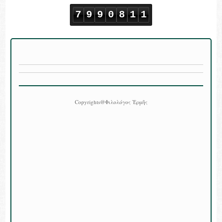
7
9
9
0
8
1
1
Copyrights@Φιλολόγος Ἑρμῆς