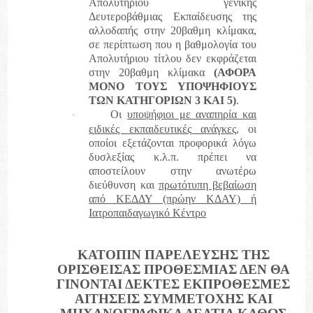
Απολυτηρίου γενικής
Δευτεροβάθμιας Εκπαίδευσης της
αλλοδαπής στην 20βαθμη κλίμακα,
σε περίπτωση που η βαθμολογία του
Απολυτήριου τίτλου δεν εκφράζεται
στην 20βαθμη κλίμακα
(ΑΦΟΡΑ
ΜΟΝΟ ΤΟΥΣ ΥΠΟΨΗΦΙΟΥΣ
ΤΩΝ ΚΑΤΗΓΟΡΙΩΝ 3 ΚΑΙ 5)
.
Οι
υποψήφιοι με αναπηρία και
·
ειδικές εκπαιδευτικές ανάγκες
, οι
οποίοι εξετάζονται προφορικά λόγω
δυσλεξίας κ.λ.π. πρέπει να
αποστείλουν στην ανωτέρω
διεύθυνση και
πρωτότυπη βεβαίωση
από ΚΕΔΔΥ (πρώην ΚΔΑΥ) ή
Ιατροπαιδαγωγικό Κέντρο
ΚΑΤΟΠΙΝ ΠΑΡΕΛΕΥΣΗΣ ΤΗΣ
ΟΡΙΣΘΕΙΣΑΣ ΠΡΟΘΕΣΜΙΑΣ ΔΕΝ ΘΑ
ΓΙΝΟΝΤΑΙ ΔΕΚΤΕΣ ΕΚΠΡΟΘΕΣΜΕΣ
ΑΙΤΗΣΕΙΣ ΣΥΜΜΕΤΟΧΗΣ ΚΑΙ