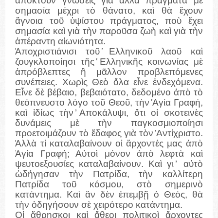
ἀποκτοῦν γνώσεις γιὰ ἄλλα πράγματα μὲ
σημασία μέχρι τὸ θάνατο, καὶ θὰ ἔχουν
ἄγνοια τοῦ ὑψίστου πράγματος, ποὺ ἔχει
σημασία καὶ γιὰ τὴν παροῦσα ζωὴ καὶ γιὰ τὴν
ἀπέραντη αἰωνιότητα.
̓Αποχριστιάνισι τοῦ ̔Ελληνικοῦ λαοῦ καὶ
ζουγκλοποίησι τῆς ̔Ελληνικῆς κοινωνίας μὲ
ἀπρόβλεπτες ἢ μᾶλλον προβλεπόμενες
συνέπειες. Χωρὶς Θεὸ ὅλα εἶνε ἐνδεχόμενα.
Εἶνε δὲ βέβαιο, βεβαιότατο, δεδομένο ἀπὸ τὸ
θεόπνευστο λόγο τοῦ Θεοῦ, τὴν ̔Αγία Γραφή,
καὶ ἰδίως τὴν ̓Αποκάλυψι, ὅτι οἱ σκοτεινὲς
δυνάμεις μὲ τὴν παγκοσμιοποίησι
προετοιμάζουν τὸ ἔδαφος γιὰ τὸν ̓Αντίχριστο.
̓Αλλὰ τί καταλαβαίνουν οἱ ἄρχοντές μας ἀπὸ
̔Αγία Γραφή; Αὐτοὶ μόνον ἀπὸ λεφτὰ καὶ
ψευτοεξουσίες καταλαβαίνουν. Καὶ γι ̓ αὐτὸ
ὡδήγησαν τὴν Πατρίδα, τὴν καλλίτερη
Πατρίδα τοῦ κόσμου, στὸ σημερινὸ
κατάντημα. Καὶ ἂν δὲν ἐπεμβῇ ὁ Θεός, θὰ
τὴν ὁδηγήσουν σὲ χειρότερο κατάντημα.
Οἱ ἄθρησκοι καὶ ἄθεοι πολιτικοὶ ἄρχοντες