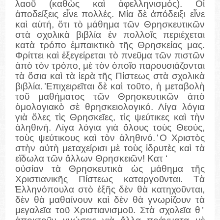
λαοῦ (καθὼς καὶ ἀφελληνισμός). Οἱ
ἀποδείξεις εἶνε πολλές. Μία δὲ ἀπόδειξι εἶνε
καὶ αὐτή, ὅτι τὸ μάθημα τῶν Θρησκευτικῶν
στὰ σχολικὰ βιβλία ἐν πολλοῖς περιέχεται
κατὰ τρόπο ἐμπαικτικὸ τῆς Θρησκείας μας.
Φρίττει καὶ ἐξεγείρεται τὸ πνεῦμα τῶν πιστῶν
ἀπὸ τὸν τρόπο, μὲ τὸν ὁποῖο παρουσιάζονται
τὰ ὅσια καὶ τὰ ἱερὰ τῆς Πίστεως στὰ σχολικὰ
βιβλία. ̓Επιχειρεῖται δὲ καὶ τοῦτο, ἡ μεταβολὴ
τοῦ μαθήματος τῶν Θρησκευτικῶν ἀπὸ
ὁμολογιακὸ σὲ θρησκειολογικό. Λίγα λόγια
γιὰ ὅλες τὶς Θρησκεῖες, τὶς ψεύτικες καὶ τὴν
ἀληθινή. Λίγα λόγια γιὰ ὅλους τοὺς Θεούς,
τοὺς ψεύτικους καὶ τὸν ἀληθινό. ̔Ο Χριστὸς
στὴν αὐτὴ μεταχείρισι μὲ τοὺς ἱδρυτὲς καὶ τὰ
εἴδωλα τῶν ἄλλων Θρησκειῶν! Κατ ‘
οὐσίαν τὰ Θρησκευτικὰ ὡς μάθημα τῆς
Χριστιανικῆς Πίστεως καταργοῦνται. Τὰ
̔Ελληνόπουλα στὸ ἑξῆς δὲν θὰ κατηχοῦνται,
δὲν θὰ μαθαίνουν καὶ δὲν θὰ γνωρίζουν τὰ
μεγαλεῖα τοῦ Χριστιανισμοῦ. Στὰ σχολεῖα θ ̓