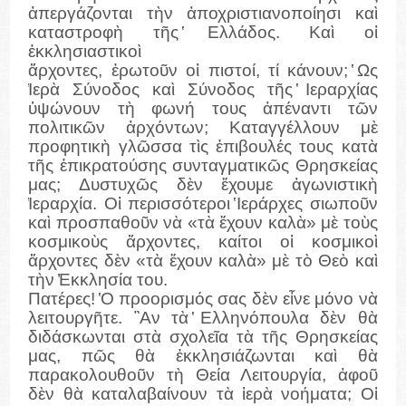
ἀπεργάζονται τὴν ἀποχριστιανοποίησι καὶ
καταστροφὴ τῆς ̔Ελλάδος. Καὶ οἱ
ἐκκλησιαστικοὶ
ἄρχοντες, ἐρωτοῦν οἱ πιστοί, τί κάνουν; ̔Ως
̔Ιερὰ Σύνοδος καὶ Σύνοδος τῆς ̔Ιεραρχίας
ὑψώνουν τὴ φωνή τους ἀπέναντι τῶν
πολιτικῶν ἀρχόντων; Καταγγέλλουν μὲ
προφητικὴ γλῶσσα τὶς ἐπιβουλές τους κατὰ
τῆς ἐπικρατούσης συνταγματικῶς Θρησκείας
μας; Δυστυχῶς δὲν ἔχουμε ἀγωνιστικὴ
̔Ιεραρχία. Οἱ περισσότεροι ̔Ιεράρχες σιωποῦν
καὶ προσπαθοῦν νὰ «τὰ ἔχουν καλὰ» μὲ τοὺς
κοσμικοὺς ἄρχοντες, καίτοι οἱ κοσμικοὶ
ἄρχοντες δὲν «τὰ ἔχουν καλὰ» μὲ τὸ Θεὸ καὶ
τὴν ̓Εκκλησία του.
Πατέρες! ̔Ο προορισμός σας δὲν εἶνε μόνο νὰ
λειτουργῆτε. ῍Αν τὰ ̔Ελληνόπουλα δὲν θὰ
διδάσκωνται στὰ σχολεῖα τὰ τῆς Θρησκείας
μας, πῶς θὰ ἐκκλησιάζωνται καὶ θὰ
παρακολουθοῦν τὴ Θεία Λειτουργία, ἀφοῦ
δὲν θὰ καταλαβαίνουν τὰ ἱερὰ νοήματα; Οἱ