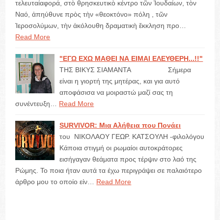
τελευταίαφορά, στὸ θρησκευτικὸ κέντρο τῶν Ἰουδαίων, τὸν
Ναό, ἀπηύθυνε πρὸς τὴν «θεοκτόνο» πόλη , τῶν
Ἱεροσολύμων, τὴν ἀκόλουθη δραματικὴ ἔκκληση προ…
Read More
"ΕΓΩ ΕΧΩ ΜΑΘΕΙ ΝΑ ΕΙΜΑΙ ΕΛΕΥΘΕΡΗ...!!"
ΤΗΣ ΒΙΚΥΣ ΣΙΑΜΑΝΤΑ Σήμερα
είναι η γιορτή της μητέρας, και για αυτό
αποφάσισα να μοιραστώ μαζί σας τη
συνέντευξη…
Read More
SURVIVOR: Μια Αλήθεια που Πονάει
του ΝΙΚΟΛΑΟΥ ΓΕΩΡ. ΚΑΤΣΟΥΛΗ -φιλολόγου
Κάποια στιγμή οι ρωμαίοι αυτοκράτορες
εισήγαγαν θεάματα προς τέρψιν στο λαό της
Ρώμης. Το ποια ήταν αυτά τα έχω περιγράψει σε παλαιότερο
άρθρο μου το οποίο είν…
Read More