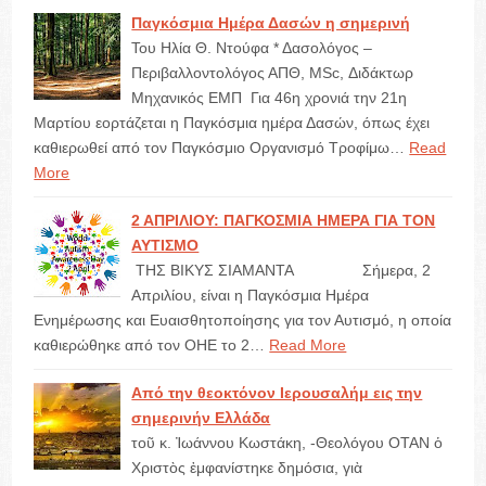
Παγκόσμια Ημέρα Δασών η σημερινή
Του Ηλία Θ. Ντούφα * Δασολόγος –
Περιβαλλοντολόγος ΑΠΘ, MSc, Διδάκτωρ
Μηχανικός ΕΜΠ Για 46η χρονιά την 21η
Μαρτίου εορτάζεται η Παγκόσμια ημέρα Δασών, όπως έχει
καθιερωθεί από τον Παγκόσμιο Οργανισμό Τροφίμω…
Read
More
2 ΑΠΡΙΛΙΟΥ: ΠΑΓΚΟΣΜΙΑ ΗΜΕΡΑ ΓΙΑ ΤΟΝ
ΑΥΤΙΣΜΟ
ΤΗΣ ΒΙΚΥΣ ΣΙΑΜΑΝΤΑ Σήμερα, 2
Απριλίου, είναι η Παγκόσμια Ημέρα
Ενημέρωσης και Ευαισθητοποίησης για τον Αυτισμό, η οποία
καθιερώθηκε από τον ΟΗΕ το 2…
Read More
Από την θεοκτόνον Ιερουσαλήμ εις την
σημερινήν Ελλάδα
τοῦ κ. Ἰωάννου Κωστάκη, -Θεολόγου OTAN ὁ
Χριστὸς ἐμφανίστηκε δημόσια, γιὰ