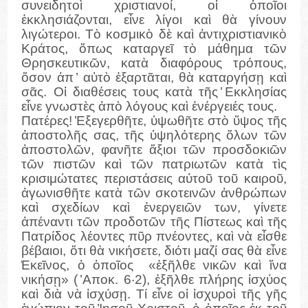
συνειδητοὶ χριστιανοί, οἱ ὁποῖοι
ἐκκλησιάζονται, εἶνε λίγοι καὶ θὰ γίνουν
λιγώτεροι. Τὸ κοσμικὸ δὲ καὶ ἀντιχριστιανικὸ
Κράτος, ὅπως καταργεῖ τὸ μάθημα τῶν
Θρησκευτικῶν, κατὰ διαφόρους τρόπους,
ὅσον ἀπ ̓ αὐτὸ ἐξαρτᾶται, θὰ καταργήσῃ καὶ
σᾶς. Οἱ διαθέσεις τους κατὰ τῆς ̓Εκκλησίας
εἶνε γνωστὲς ἀπὸ λόγους καὶ ἐνέργειές τους.
Πατέρες! ̓Εξεγερθῆτε, ὑψωθῆτε στὸ ὕψος τῆς
ἀποστολῆς σας, τῆς ὑψηλότερης ὅλων τῶν
ἀποστολῶν, φανῆτε ἄξιοι τῶν προσδοκιῶν
τῶν πιστῶν καὶ τῶν πατριωτῶν κατὰ τὶς
κρισιμώτατες περιστάσεις αὐτοῦ τοῦ καιροῦ,
ἀγωνισθῆτε κατὰ τῶν σκοτεινῶν ἀνθρώπων
καὶ σχεδίων καὶ ἐνεργειῶν των, γίνετε
ἀπέναντι τῶν προδοτῶν τῆς Πίστεως καὶ τῆς
Πατρίδος λέοντες πῦρ πνέοντες, καὶ νὰ εἶσθε
βέβαιοι, ὅτι θὰ νικήσετε, διότι μαζί σας θὰ εἶνε
̓Εκεῖνος, ὁ ὁποῖος
«ἐξῆλθε νικῶν καὶ ἵνα
νικήσῃ» ( ̓Αποκ. 6·2), ἐξῆλθε πλήρης ἰσχύος
καὶ διὰ νὰ ἰσχύσῃ. Τί εἶνε οἱ ἰσχυροὶ τῆς γῆς