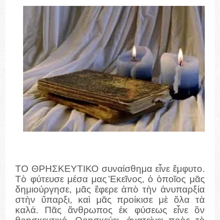
ΤΟ ΘΡΗΣΚΕΥΤΙΚΟ συναίσθημα εἶνε ἔμφυτο.
Τὸ φύτευσε μέσα μας ̓Εκεῖνος, ὁ ὁποῖος μᾶς
δημιούργησε, μᾶς ἔφερε ἀπὸ τὴν ἀνυπαρξία
στὴν ὕπαρξι, καὶ μᾶς προίκισε μὲ ὅλα τὰ
καλά. Πᾶς ἄνθρωπος ἐκ φύσεως εἶνε ὂν