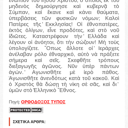
ἐνώπιον τοῦ ̓Ιησοῦ Χριστοῦ, ὁ ὁποῖος ἐκ τοῦ
μηδενὸς δημιούργησε καὶ κυβερνᾷ τὸ
Σύμπαν, καὶ ἔκανε καὶ κάνει θαύματα,
ὑπερβάσεις τῶν φυσικῶν νόμων; Καλοὶ
Πατέρες τῆς ̓Εκκλησίας! Οἱ ἐθνοπατέρες,
ἐκτὸς ὀλίγων, εἶνε προδότες, καὶ στὸ νοῦ
ἰδιῶτες. Καταστρέφουν τὴν ̔Ελλάδα καὶ
λέγουν οἱ ἀνόητοι, ὅτι τὴν σώζουν! Μὴ τοὺς
ὑπολογίζετε. ῞Οπως ἄλλοτε οἱ ̔Ιεράρχες
ἀνέλαβαν ρόλο ἐθναρχικό, αὐτὸ νὰ πράξετε
σήμερα καὶ σεῖς. Σκεφθῆτε τρόπους
διεξαγωγῆς ἀγῶνος. Νῦν ὑπὲρ πάντων
ἀγών. ̓Αγωνισθῆτε μὲ ἱερὸ πάθος.
̓Αγωνισθῆτε ἀνενδότως κατὰ τοῦ κακοῦ. Καὶ
ὁ Χριστὸς θὰ δώσῃ τὴ νίκη σὲ σᾶς, καὶ δι ̓
ὑμῶν στὸ ̔Ελληνικὸ ῎Εθνος.
Πηγή:
ΟΡΘΟΔΟΞΟΣ ΤΥΠΟΣ
ΣΧΕΤΙΚΆ ΆΡΘΡΑ: