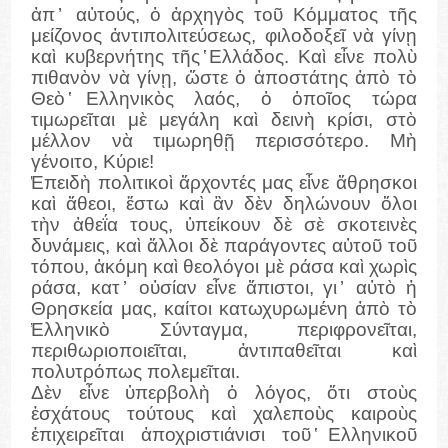
ἀπ ̓ αὐτούς, ὁ ἀρχηγὸς τοῦ Κόμματος τῆς
μείζονος ἀντιπολιτεύσεως, φιλοδοξεῖ νὰ γίνῃ
καὶ κυβερνήτης τῆς ̔Ελλάδος. Καὶ εἶνε πολὺ
πιθανὸν νὰ γίνῃ, ὥστε ὁ ἀποστάτης ἀπὸ τὸ
Θεὸ ̔Ελληνικὸς λαός, ὁ ὁποῖος τώρα
τιμωρεῖται μὲ μεγάλη καὶ δεινὴ κρίσι, στὸ
μέλλον νὰ τιμωρηθῇ περισσότερο. Μὴ
γένοιτο, Κύριε!
̓Επειδὴ πολιτικοὶ ἄρχοντές μας εἶνε ἄθρησκοι
καὶ ἄθεοι, ἔστω καὶ ἂν δὲν δηλώνουν ὅλοι
τὴν ἀθεΐα τους, ὑπείκουν δὲ σὲ σκοτεινὲς
δυνάμεις, καὶ ἄλλοι δὲ παράγοντες αὐτοῦ τοῦ
τόπου, ἀκόμη καὶ θεολόγοι μὲ ράσα καὶ χωρὶς
ράσα, κατ ̓ οὐσίαν εἶνε ἄπιστοι, γι ̓ αὐτὸ ἡ
Θρησκεία μας, καίτοι κατωχυρωμένη ἀπὸ τὸ
̔Ελληνικὸ Σύνταγμα, περιφρονεῖται,
περιθωριοποιεῖται, ἀντιπαθεῖται καὶ
πολυτρόπως πολεμεῖται.
Δὲν εἶνε ὑπερβολὴ ὁ λόγος, ὅτι στοὺς
ἐσχάτους τούτους καὶ χαλεποὺς καιροὺς
ἐπιχειρεῖται ἀποχριστιάνισι τοῦ ̔Ελληνικοῦ