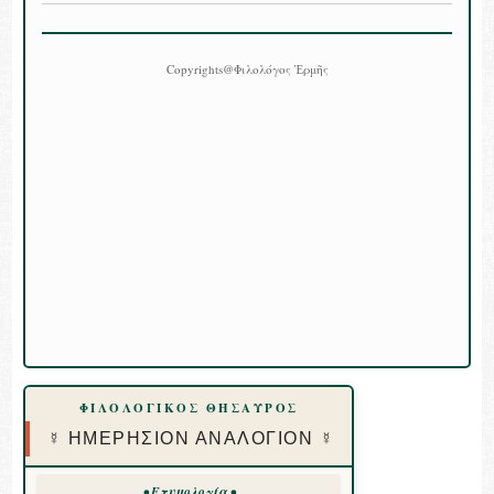
Copyrights@Φιλολόγος Ἑρμῆς
ΦΙΛΟΛΟΓΙΚΟΣ ΘΗΣΑΥΡΟΣ
☿ ΗΜΕΡΗΣΙΟΝ ΑΝΑΛΟΓΙΟΝ ☿
• Ετυμολογία •