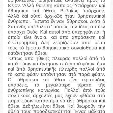
θρησκευτικό. Θρησκεύει, ἀνατείνει πρὸς τὸ
Θεῖον. ̓Αλλὰ θὰ εἰπῇ κάποιος· ̔Υπάρχουν καὶ
ἄθρησκοι καὶ ἄθεοι. Βεβαίως ὑπάρχουν.
̓Αλλὰ καὶ αὐτοὶ ἀρχικῶς ἦταν θρησκευτικοὶ
ἄνθρωποι. ῎Επειτα ἔγιναν ἄθρησκοι. Διότι ὁ
Σατανᾶς ὑπέβαλε σ ̓ αὐτοὺς τὴν ἰδέα, ὅτι δὲν
ὑπάρχει Θεός. Καὶ αὐτοὶ ἀπὸ ὑπερηφάνεια, ἡ
ὁποία εἶνε ἄνοια, καὶ ἀπὸ ἀπρόσεκτη καὶ
διεστραμμένη ζωὴ ξερρίζωσαν ἀπὸ μέσα
τους τὸ ἔμφυτο θρησκευτικὸ συναίσθημα καὶ
κατάντησαν ἄθεοι.
῞Οπως ἀπὸ ἠθικῆς πλευρᾶς πολλοὶ ἀπὸ τὸ
κατὰ φύσιν κατάντησαν στὸ παρὰ φύσιν, ἔτσι
καὶ ἀπὸ θρησκευτικῆς πλευρᾶς πολλοὶ ἀπὸ
τὸ κατὰ φύσιν κατάντησαν στὸ παρὰ φύσιν.
Οἱ ἄθρησκοι καὶ ἄθεοι εἶνε τερατώδεις
ὑπάρξεις, τὰ μεγαλύτερα τέρατα τῆς
ἀνθρωπίνης κοινωνίας. Πολλοὶ ἀπὸ τοὺς
πολιτικοὺς ἄρχοντές μας ἔχουν φθάσει στὸ
παρὰ φύσιν κατάντημα νὰ εἶνε ἄθρησκοι καὶ
ἄθεοι. Δεδηλωμένοι ἄθεοι. Καὶ θεωροῦν τὴν
ἀθεΐα τους προοδευτικότητα! ῞Ενας μάλιστα