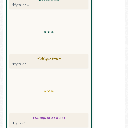
Φόρτωση...
❧ ❦ ❧
• Ἤξερες ὅτι; •
Φόρτωση...
❧ ❦ ❧
• Καθημερινός Βίος •
Φόρτωση...