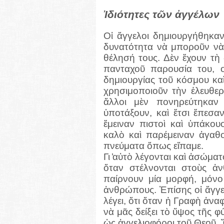
Ἰδιότητες τῶν ἀγγέλων
Οἱ ἄγγελοι δημιουργήθηκαν 
δυνατότητα νὰ μποροῦν νὰ
θέλησή τους. Δὲν ἔχουν τὴ
πανταχοῦ παρουσία του, ο
δημιουργίας τοῦ κόσμου κ
χρησιμοποιοῦν τὴν ἐλευθερ
ἄλλοι μὲν πονηρεύτηκα
ὑποτάξουν, καὶ ἔτσι ἔπεσα
ἔμειναν πιστοὶ καὶ ὑπάκου
καλὸ καὶ παρέμειναν ἀγαθ
πνεύματα ὅπως εἴπαμε.
Γι ̓αὐτὸ λέγονται καὶ ἀσώμα
ὅταν στέλνονται στοὺς ἀ
παίρνουν μία μορφή, μόνο
ἀνθρώπους. Ἐπίσης οἱ ἄγγε
λέγει, ὅτι ὅταν ἡ Γραφὴ ἀναφ
νὰ μᾶς δείξει τὸ ὕψος τῆς φ
ὡς ἀγγελιοφόροι τοῦ Θεοῦ. 