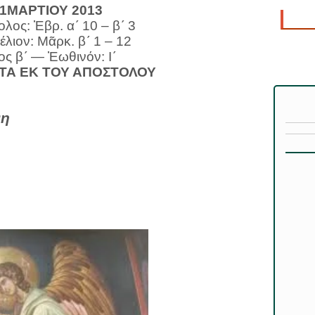
1ΜΑΡΤΙΟΥ 2013
λος: Ἑβρ. α´ 10 – β´ 3
λιον: Μᾶρκ. β´ 1 – 12
ς β´ — Ἑωθινόν: Ι´
ΤΑ ΕΚ ΤΟΥ ΑΠΟΣΤΟΛΟΥ
νη