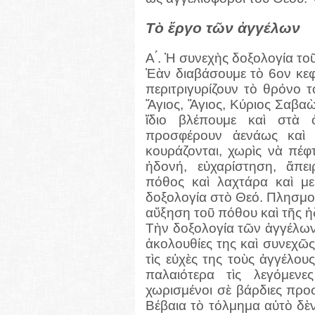
Τὸ ἔργο τῶν ἀγγέλων
Α ́. Ἡ συνεχὴς δοξολογία το
Ἐὰν διαβάσουμε τὸ 6ον κεφ
περιτριγυρίζουν τὸ θρόνο 
Ἅγιος, Ἅγιος, Κύριος Σαβα
ἴδιο βλέπουμε καὶ στὰ 
προσφέρουν ἀενάως καὶ 
κουράζονται, χωρὶς νὰ πέφ
ἡδονή, εὐχαρίστηση, ἄπε
πόθος καὶ λαχτάρα καὶ με
δοξολογία στὸ Θεό. Πλησμον
αὔξηση τοῦ πόθου καὶ τῆς ἡ
Τὴν δοξολογία τῶν ἀγγέλων
ἀκολουθίες της καὶ συνεχῶς 
τὶς εὐχὲς της τοὺς ἀγγέλο
παλαιότερα τὶς λεγόμεν
χωρισμένοι σὲ βάρδιες προ
Βέβαια τὸ τόλμημα αὐτὸ δὲν