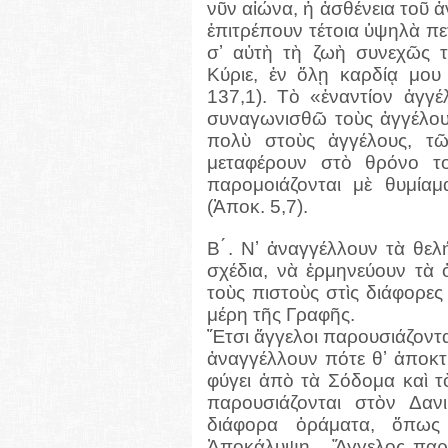
νῦν αἰώνα, ἡ ἀσθένεια τοῦ 
ἐπιτρέπουν τέτοια ὑψηλὰ πε
σʼ αὐτὴ τὴ ζωὴ συνεχῶς τ
Κύριε, ἐν ὅλῃ καρδίᾳ μου
137,1). Τὸ «ἐναντίον ἀγγ
συναγωνισθῶ τοὺς ἀγγέλου
πολὺ στοὺς ἀγγέλους, τ
μεταφέρουν στὸ θρόνο τ
παρομοιάζονται μὲ θυμίαμ
(Ἀποκ. 5,7).
Β ́. Νʼ ἀναγγέλλουν τὰ θε
σχέδια, νὰ ἑρμηνεύουν τὰ
τοὺς πιστοὺς στὶς διάφορε
μέρη τῆς Γραφῆς.
Ἔτσι ἄγγελοι παρουσιάζονται
ἀναγγέλλουν πότε θʼ ἀποκτ
φύγει ἀπὸ τὰ Σόδομα καὶ τ
παρουσιάζονται στὸν Δαν
διάφορα ὁράματα, ὅπως
Ἀποκάλυψη.
Ἄγγελος παρο