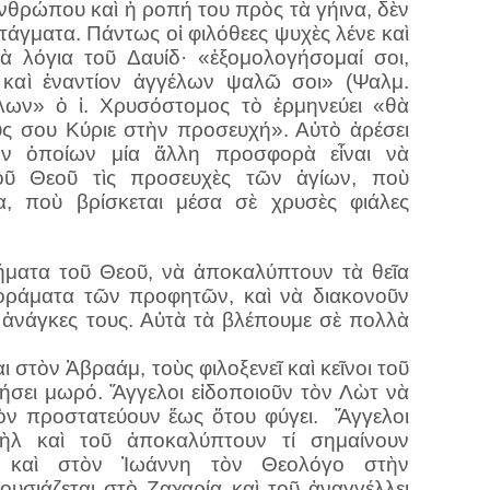
ἀνθρώπου καὶ ἡ ροπή του πρὸς τὰ γήινα, δὲν
τάγματα. Πάντως οἱ φιλόθεες ψυχὲς λένε καὶ
ὰ λόγια τοῦ Δαυίδ· «ἐξομολογήσομαί σοι,
 καὶ ἐναντίον ἀγγέλων ψαλῶ σοι» (Ψαλμ.
έλων» ὁ ἱ. Χρυσόστομος τὸ ἑρμηνεύει «θὰ
ς σου Κύριε στὴν προσευχή». Αὐτὸ ἀρέσει
ῶν ὁποίων μία ἄλλη προσφορὰ εἶναι νὰ
οῦ Θεοῦ τὶς προσευχὲς τῶν ἁγίων, ποὺ
α, ποὺ βρίσκεται μέσα σὲ χρυσὲς φιάλες
λήματα τοῦ Θεοῦ, νὰ ἀποκαλύπτουν τὰ θεῖα
 ὁράματα τῶν προφητῶν, καὶ νὰ διακονοῦν
ς ἀνάγκες τους. Αὐτὰ τὰ βλέπουμε σὲ πολλὰ
 στὸν Ἀβραάμ, τοὺς φιλοξενεῖ καὶ κεῖνοι τοῦ
ήσει μωρό. Ἄγγελοι εἰδοποιοῦν τὸν Λὼτ νὰ
ὸν προστατεύουν ἕως ὅτου φύγει.
Ἄγγελοι
ιὴλ καὶ τοῦ ἀποκαλύπτουν τί σημαίνουν
 καὶ στὸν Ἰωάννη τὸν Θεολόγο στὴν
υσιάζεται στὸ Ζαχαρία καὶ τοῦ ἀναγγέλλει