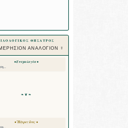
ΦΙΛΟΛΟΓΙΚΟΣ ΘΗΣΑΥΡΟΣ
ΜΕΡΗΣΙΟΝ ΑΝΑΛΟΓΙΟΝ ☿
• Ετυμολογία •
η...
❧ ❦ ❧
• Ἤξερες ὅτι; •
η...