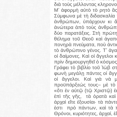
διὰ τοὺς μέλλοντας κληρονο
Μʼ ἀφορμὴ αὐτὸ τὸ ρητὸ ἂς 
Σύμφωνα μὲ τὴ διδασκαλία 
ἀνθρώπων, ὑπάρχουν κι 
ἀνώτερα ἀπὸ τοὺς ἀνθρώπο
δύο παρατάξεις. Στὴ πρώτη
θέλημα τοῦ Θεοῦ καὶ ἀγαπο
πονηρὰ πνεύματα, ποὺ ἀντιστ
τὸ ἀνθρώπινο γένος. Τʼ ἀγα
οἱ δαίμονες. Καὶ οἱ ἄγγελοι
πρὶν δημιουργηθεῖ ὁ κόσμος
Γράφει τὸ βιβλίο τοῦ Ἰὼβ σ
φωνὴ μεγάλῃ πάντες οἱ ἄγγ
οἱ ἄγγελοι. Καὶ γιὰ νὰ 
προϋπάρξεώς τους– μὲ τὸ
«ὅτι ἐν αὐτῷ (τῷ Χριστῷ) ἐκ
ἐπὶ τῆς γῆς,
τὰ ὁρατὰ καὶ 
ἀρχαὶ εἴτε ἐξουσίαι· τὰ πάντ
ἐστι
πρὸ πάντων, καὶ τὰ 
Θρόνοι, κυριότητες, ἀρχαί, 