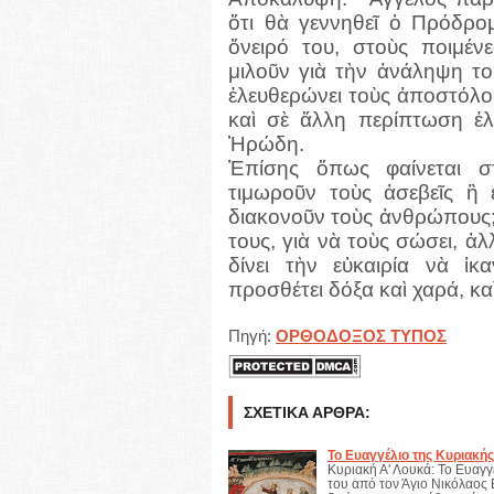
ὅτι θὰ γεννηθεῖ ὁ Πρόδρο
ὄνειρό του, στοὺς ποιμένε
μιλοῦν γιὰ τὴν ἀνάληψη το
ἐλευθερώνει τοὺς ἀποστόλο
καὶ σὲ ἄλλη περίπτωση ἐ
Ἡρώδη.
Ἐπίσης ὅπως φαίνεται σ
τιμωροῦν τοὺς ἀσεβεῖς ἢ 
διακονοῦν τοὺς ἀνθρώπους; 
τους, γιὰ νὰ τοὺς σώσει, ἀλ
δίνει τὴν εὐκαιρία νὰ ἱ
προσθέτει δόξα καὶ χαρά, κα
Πηγή:
ΟΡΘΟΔΟΞΟΣ ΤΥΠΟΣ
ΣΧΕΤΙΚΆ ΆΡΘΡΑ:
Το Ευαγγέλιο της Κυριακή
Κυριακή Α' Λουκά: Το Ευαγγ
του από τον Άγιο Νικόλαος Β