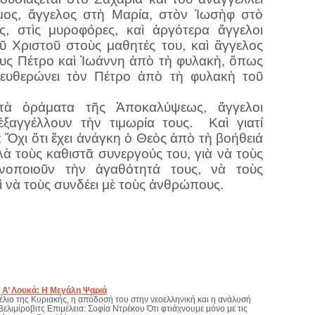
μος, ἄγγελος στὴ Μαρία, στὸν Ἰωσὴφ στὸ
ς, στὶς μυροφόρες, καὶ ἀργότερα ἄγγελοι
ῦ Χριστοῦ στοὺς μαθητές του, καὶ ἄγγελος
υς Πέτρο καὶ Ἰωάννη ἀπὸ τὴ φυλακὴ, ὅπως
λευθερώνει τὸν Πέτρο ἀπὸ τὴ φυλακὴ τοῦ
τὰ ὁράματα τῆς Ἀποκαλύψεως, ἄγγελοι
ἐξαγγέλλουν τὴν τιμωρία τους.
Καὶ γιατί
Ὄχι ὅτι ἔχει ἀνάγκη ὁ Θεὸς ἀπὸ τὴ βοήθειά
λὰ τοὺς καθιστᾶ συνεργούς του, γιὰ νὰ τοὺς
κανοποιοῦν τὴν ἀγαθότητά τους, νὰ τοὺς
ὶ νὰ τοὺς συνδέει μὲ τοὺς ἀνθρώπους.
ς Α’ Λουκά: Η Μεγάλη Ψαριά
έλιο της Κυριακής, η απόδοσή του στην νεοελληνική και η ανάλυσή
ελιμίροβιτς Επιμέλεια: Σοφία Ντρέκου Ότι φτιάχνουμε μόνο με τις