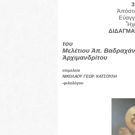
3
Ἀπόστο
Εὐαγγέ
Ἦχο
ΔΙΔΑΓΜΑ
του
Μελέτιου Ἀπ. Βαδραχά
Ἀρχιμανδρίτου
επιμελεία
ΝΙΚΟΛΑΟΥ ΓΕΩΡ. ΚΑΤΣΟΥΛΗ
-φιλολόγου