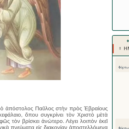
☿ Η
Φόρτωσ
ᾶ ὁ ἀπόστολος Παῦλος στὴν πρὸς Ἑβραίους
εφάλαιο, ὅπου συγκρίνει τὸν Χριστὸ μὲτὰ
ῶς τὸν βρίσκει ἀνώτερο. Λέγει λοιπὸν ἐκεῖ
υργικὰ πνεύματα εἰς διακονίαν ἀποστελλόμενα
Φόρτωσ