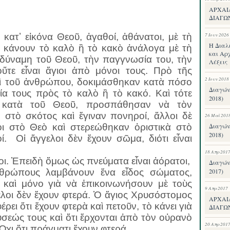
ΑΡΧΑΙ
ΔΙΑΓΩ
κατʼ εἰκόνα Θεοῦ, ἀγαθοί, ἀθάνατοι, μὲ τὴ
7 Ιουν 2026
Η Διαλ
 κάνουν τὸ καλὸ ἢ τὸ κακὸ ἀνάλογα μὲ τὴ
και Αρχ
 δύναμη τοῦ Θεοῦ, τὴν παγγνωσία του, τὴν
Λέξεις
ὔτε εἶναι ἅγιοι ἀπὸ μόνοι τους. Πρὸ τῆς
2 Ιουν 2018
αὶ τοῦ ἀνθρώπου, δοκιμάσθηκαν κατὰ πόσο
Διαγών
ία τους πρὸς τὸ καλὸ ἢ τὸ κακό. Καὶ τότε
2018)
ν κατὰ τοῦ Θεοῦ, προσπάθησαν νὰ τὸν
ν στὸ σκότος καὶ ἔγιναν πονηροί, ἄλλοι δὲ
26 Μαΐ 201
οι στὸ Θεὸ καὶ στερεώθηκαν ὁριστικὰ στὸ
Διαγών
2018)
οί.
Οἱ ἄγγελοι δὲν ἔχουν σῶμα, διότι εἶναι
18 Απρ 201
τοι. Ἐπειδὴ ὅμως ὡς πνεύματα εἶναι ἀόρατοι,
Διαγών
νθρώπους λαμβάνουν ἕνα εἶδος σώματος,
2017)
 καὶ μόνο γιὰ νὰ ἐπικοινωνήσουν μὲ τοὺς
9 Απρ 2017
λοι δὲν ἔχουν φτερά. Ὁ ἅγιος Χρυσόστομος
ΑΡΧΑΙ
έρει ὅτι ἔχουν φτερὰ καὶ πετοῦν, τὸ κάνει γιὰ
ΔΙΑΓΩΝ
ύσεώς τους καὶ ὅτι ἔρχονται ἀπὸ τὸν οὐρανὸ
20 Απρ 201
Ὄχι ὅτι πράγματι ἔχουν φτερά.