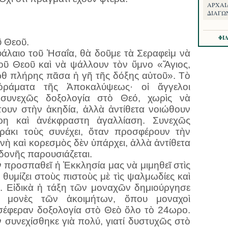
ΑΡΧΑΙ
ΔΙΑΓΩ
ΦΙ
ῦ Θεοῦ.
άλαιο τοῦ Ἠσαΐα, θὰ δοῦμε τὰ Σεραφεὶμ νὰ
τοῦ Θεοῦ καὶ νὰ ψάλλουν τὸν ὕμνο «Ἅγιος,
ὼθ πλήρης πᾶσα ἡ γῆ τῆς δόξης αὐτοῦ». Τὸ
ὁράματα τῆς Ἀποκαλύψεως· οἱ ἄγγελοι
συνεχῶς δοξολογία στὸ Θεό, χωρὶς νὰ
τουν στὴν ἀκηδία, ἀλλὰ ἀντίθετα νοιώθουν
ιρη καὶ ἀνέκφραστη ἀγαλλίαση. Συνεχῶς
ράκι τοὺς συνέχει, ὅταν προσφέρουν τὴν
ὴ καὶ κορεσμὸς δὲν ὑπάρχει, ἀλλὰ ἀντίθετα
δονῆς παρουσιάζεται.
 προσπαθεῖ ἡ Ἐκκλησία μας νὰ μιμηθεῖ στὶς
θυμίζει στοὺς πιστοὺς μὲ τὶς ψαλμωδίες καὶ
υς. Εἰδικὰ ἡ τάξη τῶν μοναχῶν δημιούργησε
ες μονὲς τῶν ἀκοιμήτων, ὅπου μοναχοὶ
σέφεραν δοξολογία στὸ Θεὸ ὅλο τὸ 24ωρο.
 συνεχίσθηκε γιὰ πολύ, γιατί δυστυχῶς στὸ