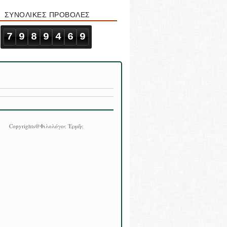
ΣΥΝΟΛΙΚΕΣ ΠΡΟΒΟΛΕΣ
7
9
8
9
4
6
9
Copyrights@Φιλολόγος Ἑρμῆς