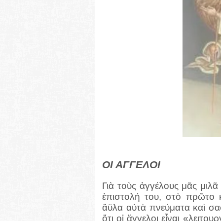
ΟΙ ΑΓΓΕΛΟΙ
Γιὰ τοὺς ἀγγέλους μᾶς μιλ
ἐπιστολή του, στὸ πρῶτο κ
ἄϋλα αὐτὰ πνεύματα καὶ σαφ
ὅτι οἱ ἄγγελοι εἶναι «λειτο