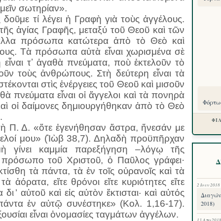
μεῖν σωτηρίαν».
δοῦμε τί λέγει ἡ Γραφὴ γιὰ τοὺς ἀγγέλους.
τῆς ἁγίας Γραφῆς, μεταξύ τοῦ Θεοῦ καὶ τῶν
ἄλλα πρόσωπα κατώτερα ἀπὸ τὸ Θεὸ καὶ
υς. Τὰ πρόσωπα αὐτὰ εἶναι χωρισμένα σὲ
 εἶναι τʼ ἀγαθὰ πνεύματα, ποὺ ἐκτελοῦν τὸ
ῦν τοὺς ἀνθρώπους. Στὴ δεύτερη εἶναι τὰ
έκονται στὶς ἐνέργειες τοῦ Θεοῦ καὶ μισοῦν
θὰ πνεύματα εἶναι οἱ ἄγγελοι καὶ τὰ πονηρὰ
Φόρτωσ
 καὶ οἱ δαίμονες δημιουργήθηκαν ἀπὸ τὸ Θεὸ
.
ΦΙ
τὴ Π. Δ. «ὅτε ἐγενήθησαν ἄστρα, ἤνεσάν με
ελοί μου» (Ἰὼβ 38,7). Δηλαδὴ προϋπῆρχαν
μὴ γίνει καμμία παρεξήγηση –λόγῳ τῆς
 πρόσωπο τοῦ Χριστοῦ, ὁ Παῦλος γράφει·
Δ
τίσθη τὰ πάντα, τὰ ἐν τοῖς οὐρανοῖς καὶ τὰ
τὰ ἀόρατα, εἴτε θρόνοι εἴτε κυριότητες εἴτε
2 Ιουν 2018
α δι ̓ αὐτοῦ καὶ εἰς αὐτὸν ἔκτισται· καὶ αὐτός
Διαγών
πάντα ἐν αὐτῷ συνέστηκε» (Κολ. 1,16-17).
2018)
ἐξουσίαι εἶναι ὀνομασίες ταγμάτων ἀγγέλων.
13 Απρ 201