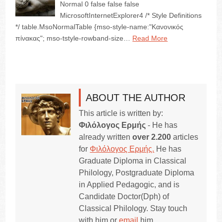
Normal 0 false false false
MicrosoftInternetExplorer4 /* Style Definitions
*/ table.MsoNormalTable {mso-style-name:"Κανονικός
πίνακας"; mso-tstyle-rowband-size…
Read More
ABOUT THE AUTHOR
This article is written by:
Φιλόλογος Ερμής
- He has
already written
over 2.200
articles
for
Φιλόλογος Ερμής.
He has
Graduate Diploma in Classical
Philology, Postgraduate Diploma
in Applied Pedagogic, and is
Candidate Doctor(Dph) of
Classical Philology. Stay touch
with him or
email
him