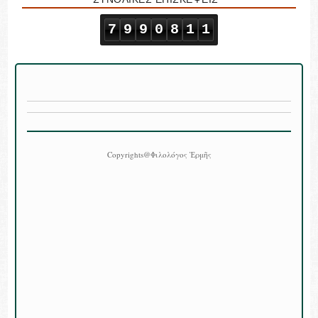
7
9
9
0
8
1
1
Copyrights@Φιλολόγος Ἑρμῆς