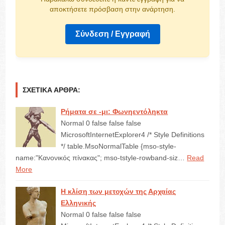
αποκτήσετε πρόσβαση στην ανάρτηση.
Σύνδεση / Εγγραφή
ΣΧΕΤΙΚΆ ΆΡΘΡΑ:
Ρήματα σε -μι: Φωνηεντόληκτα
Normal 0 false false false
MicrosoftInternetExplorer4 /* Style Definitions
*/ table.MsoNormalTable {mso-style-
name:"Κανονικός πίνακας"; mso-tstyle-rowband-siz…
Read
More
Η κλίση των μετοχών της Αρχαίας
Ελληνικής
Normal 0 false false false