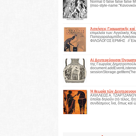
Normal 0 false false false M
{mso-style-name:"Κανονικό
Ἀσκήσεις Γραμματικῆς καί
επιμελεία των: Αγγελικής 
Παπαχαραλαμπίδη Ασκήσεις 
ΦΙΛΟΛΟΓΟΣ ΕΡΜΗΣ // Έλ
Αἱ Δευτερεύουσαι Ὀνοματι
της Γεωργίας Δημητροπούλο
document.addEventListener
sessionStorage.getItem("h
Ἡ θεωρία τῶν Δευτερευου
ΑΧΙΛΛΕΩΣ Α. ΤΖΑΡΤΖΑΝΟΥ Τελ
ὁποῖαι δηλοῦν (τὸ τέλος, ἤτο
συνδέσμους ἵνα, ὅπως καὶ 