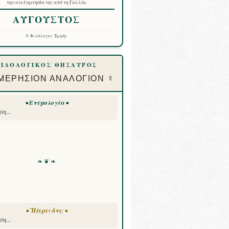
την ανεξαρτησία της από τη Γαλλία.
ΑΥΓΟΥΣΤΟΣ
©
Φιλόλογος Ἑρμῆς
ΦΙΛΟΛΟΓΙΚΟΣ ΘΗΣΑΥΡΟΣ
ΜΕΡΗΣΙΟΝ ΑΝΑΛΟΓΙΟΝ ☿
• Ετυμολογία •
η...
❧ ❦ ❧
• Ἤξερες ὅτι; •
η...