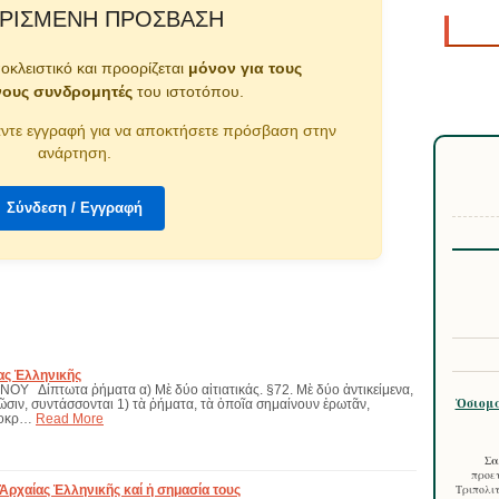
ΡΙΣΜΈΝΗ ΠΡΌΣΒΑΣΗ
ποκλειστικό και προορίζεται
μόνον για τους
νους συνδρομητές
του ιστοτόπου.
ντε εγγραφή για να αποκτήσετε πρόσβαση στην
ανάρτηση.
Σύνδεση / Εγγραφή
ας Ἑλληνικῆς
Υ Δίπτωτα ῥήματα α) Μὲ δύο αἰτιατικάς. §72. Μὲ δύο ἀντικείμενα,
Ὁσιομά
τῶσιν, συντάσσονται 1) τὰ ῥήματα, τὰ ὁποῖα σημαίνουν ἐρωτᾶν,
ποκρ…
Read More
Σα
προετ
 Ἀρχαίας Ἑλληνικῆς καί ἡ σημασία τους
Τριπολιτ