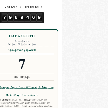
ΣΥΝΟΛΙΚΕΣ ΠΡΟΒΟΛΕΣ
7
9
8
9
4
6
9
ΠΑΡΑΣΚΕΥΗ
Ἀν.
--:--
| Δ.
--:--
Σελήνη:
16ὴ ἡμέρα σελήνης
Σφάλματος φόρτωσης
7
8:21:41 μ.μ.
ρτυρος Δομετίου τοῦ Περσός & Ἀστερίου
Μη διαθέσιμα ἀναγνώσματα
ν Σήμερα:
Ελλάδα: 1821: Σφοδρές μάχες και
οιμασία για την τελική φάση της πολιορκίας της
σάς. Κόσμος: 1960: Η Ακτή Ελεφαντοστού κηρύσσει