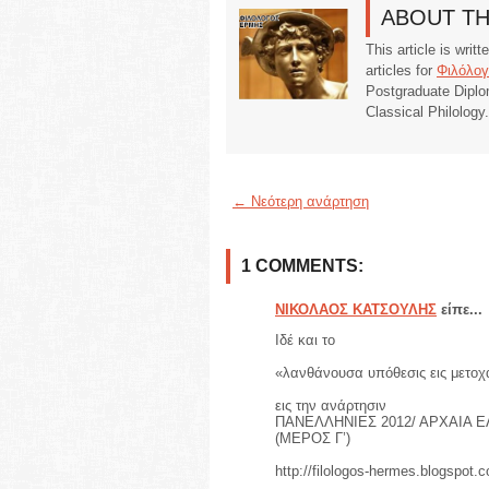
ABOUT T
This article is writ
articles for
Φιλόλογ
Postgraduate Diplo
Classical Philology
← Νεότερη ανάρτηση
1 COMMENTS:
ΝΙΚΟΛΑΟΣ ΚΑΤΣΟΥΛΗΣ
είπε...
Ιδέ και το
«λανθάνουσα υπόθεσις εις μετοχ
εις την ανάρτησιν
ΠΑΝΕΛΛΗΝΙΕΣ 2012/ ΑΡΧΑΙΑ Ε
(ΜΕΡΟΣ Γ’)
http://filologos-hermes.blogspot