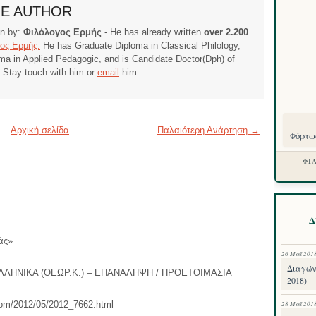
HE AUTHOR
ten by:
Φιλόλογος Ερμής
- He has already written
over 2.200
ος Ερμής.
He has Graduate Diploma in Classical Philology,
ma in Applied Pedagogic, and is Candidate Doctor(Dph) of
. Stay touch with him or
email
him
Αρχική σελίδα
Παλαιότερη Ανάρτηση →
Φόρτωσ
ΦΙ
Δ
άς»
26 Μαΐ 201
Διαγών
ΛΛΗΝΙΚΑ (ΘΕΩΡ.Κ.) – ΕΠΑΝΑΛΗΨΗ / ΠΡΟΕΤΟΙΜΑΣΙΑ
2018)
.com/2012/05/2012_7662.html
28 Μαΐ 201