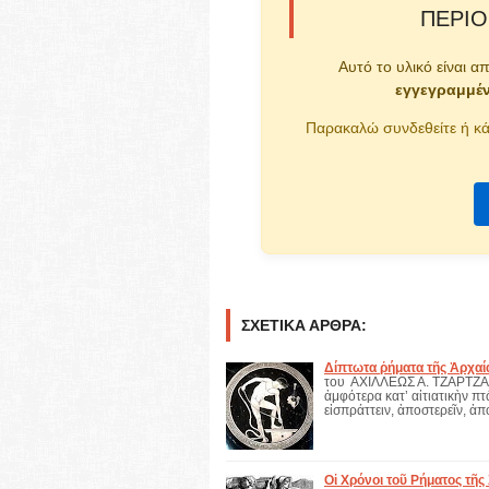
ΠΕΡΙΟ
Αυτό το υλικό είναι α
εγγεγραμμέ
Παρακαλώ συνδεθείτε ή κά
ΣΧΕΤΙΚΆ ΆΡΘΡΑ:
Δίπτωτα ῥήματα τῆς Ἀρχαί
του ΑΧΙΛΛΕΩΣ Α. ΤΖΑΡΤΖΑΝΟ
ἀμφότερα κατ’ αἰτιατικὴν π
εἰσπράττειν, ἀποστερεῖν, ἀ
Οἱ Χρόνοι τοῦ Ρήματος τῆς