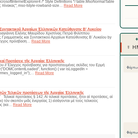
icrosoftInternetExplorer4 /* Style Definitions */ table.MsoNormalTable
ς πίνακας"; mso-tstyle-rowband-size…
Read More
 Συντακτικοῦ Ἀρχαίων Ἑλληνικῶν Κατεύθυνσης Β' Λυκείου
Καραγιάννη Ελένης Μαυρίδου Χριστίνας Πετρά Φιλίππου
Γραμματικής και Συντακτικού Αρχαίων Κατεύθυνσης Β΄ Λυκείου by
εγχος πρόσβαση…
Read More
☿ Η
καί Προτάσεις τῆς Ἀρχαίας Ἑλληνικῆς
υ // Έλεγχος πρόσβασης για προστατευμένες σελίδες του Ερμή
Φόρτωσ
("DOMContentLoaded", function() { var isLoggedIn =
ermes_logged_in");…
Read More
σῶν Τελικῶν προτάσεων τῆς Ἀρχαίας Ἑλληνικῆς
ικαὶ προτάσεις § 142. Αἱ τελικαὶ προτάσεις, ἤτοι αἱ προτάσεις, αἱ
ι) τὸν σκοπὸν μιᾶς ἐνεργείας 1) εἰσάγονται μὲ τοὺς τελικοὺς
ὡς (κα…
Read More
Φόρτωσ