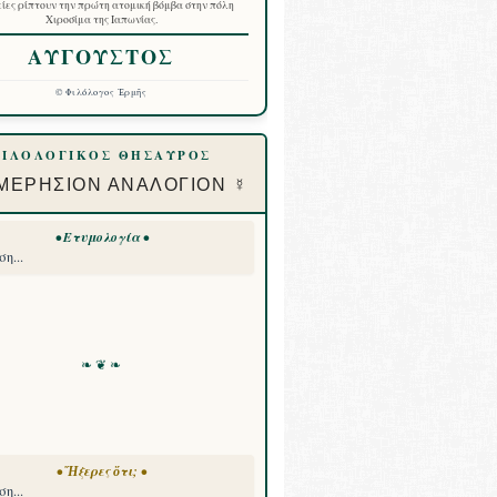
ίες ρίπτουν την πρώτη ατομική βόμβα στην πόλη
Χιροσίμα της Ιαπωνίας.
ΑΥΓΟΥΣΤΟΣ
©
Φιλόλογος Ἑρμῆς
ΦΙΛΟΛΟΓΙΚΟΣ ΘΗΣΑΥΡΟΣ
ΜΕΡΗΣΙΟΝ ΑΝΑΛΟΓΙΟΝ ☿
• Ετυμολογία •
η...
❧ ❦ ❧
• Ἤξερες ὅτι; •
η...