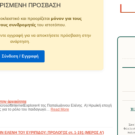
ΡΙΣΜΈΝΗ ΠΡΌΣΒΑΣΗ
ποκλειστικό και προορίζεται
μόνον για τους
νους συνδρομητές
του ιστοτόπου.
ντε εγγραφή για να αποκτήσετε πρόσβαση στην
ανάρτηση.
Σύνδεση / Εγγραφή
την ἀρχαιότητα
 MicrosoftInternetExplorer4 της Παπαϊωάννου Ελένης Α) Ηρωϊκή εποχή
Ἡ 
ς για το ρόλο του παιδαγωγο…
Read More
Σαν 
Φιλελευθ
 ΕΛΕΝΗ ΤΟΥ ΕΥΡΙΠΙΔΟΥ: ΠPOΛOΓOΣ στ. 1-191 (ΜΕΡΟΣ Α’)
πολιτ