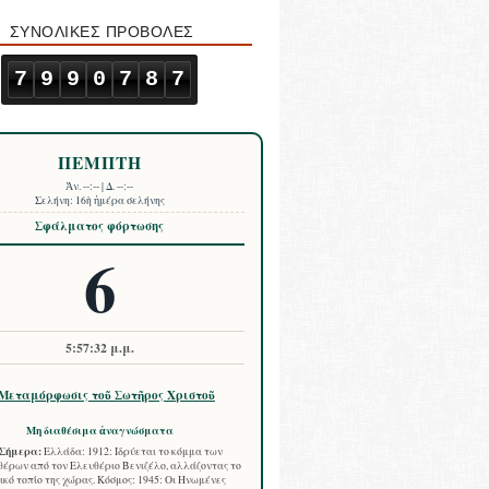
ΣΥΝΟΛΙΚΕΣ ΠΡΟΒΟΛΕΣ
7
9
9
0
7
8
7
ΠΕΜΠΤΗ
Ἀν.
--:--
| Δ.
--:--
Σελήνη:
16ὴ ἡμέρα σελήνης
Σφάλματος φόρτωσης
6
5:57:33 μ.μ.
Μεταμόρφωσις τοῦ Σωτῆρος Χριστοῦ
Μη διαθέσιμα ἀναγνώσματα
Σήμερα:
Ελλάδα: 1912: Ιδρύεται το κόμμα των
έρων από τον Ελευθέριο Βενιζέλο, αλλάζοντας το
ικό τοπίο της χώρας. Κόσμος: 1945: Οι Ηνωμένες