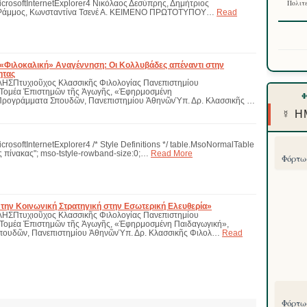
MicrosoftInternetExplorer4 Νικόλαος Δεσύπρης, Δημήτριος
Πολιτε
Ράμμος, Κωνσταντίνα Τσενέ Α. KΕΙΜΕΝΟ ΠΡΩΤΟΤYΠΟY…
Read
 «Φιλοκαλική» Αναγέννηση: Οι Κολλυβάδες απέναντι στην
ητας
ΣΠτυχιοῦχος Κλασσικῆς Φιλολογίας Πανεπιστημίου
Τομέα Ἐπιστημῶν τῆς Ἀγωγῆς, «Ἐφηρμοσμένη
- Προγράμματα Σπουδῶν, Πανεπιστημίου ἈθηνῶνὙπ. Δρ. Κλασσικῆς …
☿ Η
icrosoftInternetExplorer4 /* Style Definitions */ table.MsoNormalTable
 πίνακας"; mso-tstyle-rowband-size:0;…
Read More
Φόρτωσ
 την Κοινωνική Στρατηγική στην Εσωτερική Ελευθερία»
ΣΠτυχιοῦχος Κλασσικῆς Φιλολογίας Πανεπιστημίου
Τομέα Ἐπιστημῶν τῆς Ἀγωγῆς, «Ἐφηρμοσμένη Παιδαγωγική»,
Σπουδῶν, Πανεπιστημίου ἈθηνῶνὙπ. Δρ. Κλασσικῆς Φιλολ…
Read
Φόρτωσ