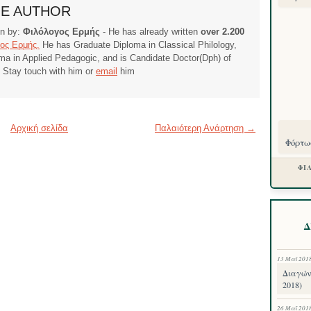
HE AUTHOR
ten by:
Φιλόλογος Ερμής
- He has already written
over 2.200
ος Ερμής.
He has Graduate Diploma in Classical Philology,
ma in Applied Pedagogic, and is Candidate Doctor(Dph) of
. Stay touch with him or
email
him
Αρχική σελίδα
Παλαιότερη Ανάρτηση →
Φόρτωσ
ΦΙ
Δ
13 Μαΐ 201
Διαγών
2018)
26 Μαΐ 201