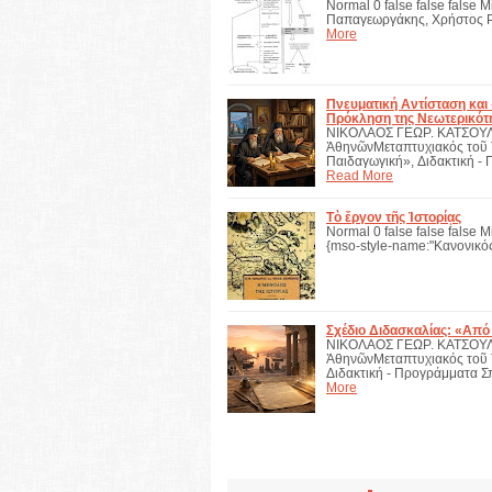
Normal 0 false false false 
Παπαγεωργάκης, Χρήστος 
More
Πνευματική Αντίσταση και
Πρόκληση της Νεωτερικότ
ΝΙΚΟΛΑΟΣ ΓΕΩΡ. ΚΑΤΣΟΥΛΗ
ἈθηνῶνΜεταπτυχιακός τοῦ 
Παιδαγωγική», Διδακτική 
Read More
Τὸ ἔργον τῆς Ἱστορίᾳς
Normal 0 false false false M
{mso-style-name:"Κανονικός
Σχέδιο Διδασκαλίας: «Από
ΝΙΚΟΛΑΟΣ ΓΕΩΡ. ΚΑΤΣΟΥΛΗ
ἈθηνῶνΜεταπτυχιακός τοῦ 
Διδακτική - Προγράμματα 
More