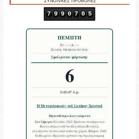
ΣΥΝΟΛΙΚΕΣ ΠΡΟΒΟΛΕΣ
7
9
9
0
7
0
5
ΠΕΜΠΤΗ
Ἀν.
--:--
| Δ.
--:--
Σελήνη:
16ὴ ἡμέρα σελήνης
Σφάλματος φόρτωσης
6
3:45:47 π.μ.
Ἡ Μεταμόρφωσις τοῦ Σωτῆρος Χριστοῦ
Μη διαθέσιμα ἀναγνώσματα
Σαν Σήμερα:
Ελλάδα: 1912: Ιδρύεται το κόμμα των
Φιλελευθέρων από τον Ελευθέριο Βενιζέλο,
αλλάζοντας το πολιτικό τοπίο της χώρας. Κόσμος: 1945:
Οι Ηνωμένες Πολιτείες ρίπτουν την πρώτη ατομική