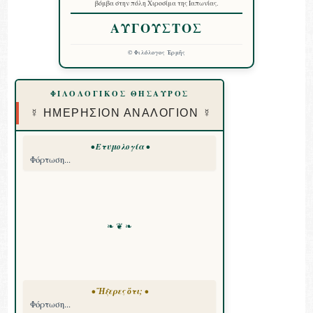
βόμβα στην πόλη Χιροσίμα της Ιαπωνίας.
ΑΥΓΟΥΣΤΟΣ
©
Φιλόλογος Ἑρμῆς
ΦΙΛΟΛΟΓΙΚΟΣ ΘΗΣΑΥΡΟΣ
☿ ΗΜΕΡΗΣΙΟΝ ΑΝΑΛΟΓΙΟΝ ☿
• Ετυμολογία •
Φόρτωση...
❧ ❦ ❧
• Ἤξερες ὅτι; •
Φόρτωση...