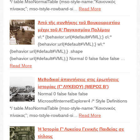
*/ table.MsoNormalTable {mso-style-name:"Κανονικός
πίνακας"; mso-tstyle-rowband-si…
Read More
Ἀπό τῆς συνθήκης τοῦ Βουκουρεστίου
μέχρι τοῦ Α' Παγκοσμίου Πολέμου
v\:* {behavior:url(#default#VML);} o\:*
{behavior:url(#default#VML);} w\:*
{behavior:url(#default#VML);} .shape
{behavior:url(#default#VML);} Normal 0 false false false …
Read More
Μεθοδικαί ἀπαντήσεις στις ἐρωτήσεις
ἱστορίας (Γ' ΛΥΚΕΙΟΥ) (ΜΕΡΟΣ Β’)
Normal 0 false false false
MicrosoftInternetExplorer4 /* Style Definitions
*/ table.MsoNormalTable {mso-style-name:"Κανονικός
πίνακας"; mso-tstyle-rowband-si…
Read More
Ἡ Ἱστορία Γ' Λυκείου Γενικῆς Παιδείας σε
τίτλους