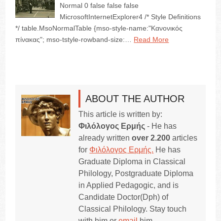
Normal 0 false false false
MicrosoftInternetExplorer4 /* Style Definitions
*/ table.MsoNormalTable {mso-style-name:"Κανονικός
πίνακας"; mso-tstyle-rowband-size:…
Read More
ABOUT THE AUTHOR
This article is written by:
Φιλόλογος Ερμής
- He has
already written
over 2.200
articles
for
Φιλόλογος Ερμής.
He has
Graduate Diploma in Classical
Philology, Postgraduate Diploma
in Applied Pedagogic, and is
Candidate Doctor(Dph) of
Classical Philology. Stay touch
with him or
email
him