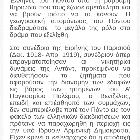
Έλληνες του Πόντου από τη βάρβαρη
θηριωδία που τους έζωσε αμετάκλητα και
να βρούν τρόπο να το κάνουν. Η
γεωγραφική απομόνωσις του Πόντου
διεδραμάτισε το μεγάλο της ρόλο στο
δράμα που εξελίχθη.
Στο συνέδριο της Ειρήνης του Παρισιού
(Δεκ. 1918- Απρ. 1919), συνέδριον όπερ
επραγματοποίησαν αι νικητήριαι
δυνάμεις της Αντάντ, προκειμένου να
διευθετήσουν τα ζητήματα που
αφορούσαν την διανομήν των εδαφών
εις βάρος των ηττημένων του Α’
Παγκοσμίου Πολέμου, ο Βενιζέλος,
επειδή και επιέσθηυπό των συμμάχων,
δεν συμπεριέλαβε ποτέ τον Πόντο εις τον
φάκελο των ελληνικών διεκδικήσεων και
πρότεινε να παραχωρηθή η περιοχή εις
την υπό ίδρυσιν Αρμενική Δημοκρατία.
Είχεν κρίνει ο «εθνάρχης» ότι η αποδοχή