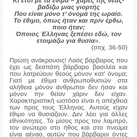
Κι έτσι με τα έθιμα – χαρές της θεάς-
βαδίζω μιας γιορτής
Που είναι μόνο τ’ όνομά της ωραίο.
Το έθιμο, όπως ήταν και πρίν έρθω,
ποιο ήταν;
Όποιος Έλληνας ξεπέσει εδώ, τον
ετοιμάζω για θυσία
».
(στιχ. 36-50)
Πρώτη ανάκρουσις! Λαός βάρβαρος που
έχει ως δεσπότη βάρβαρο βασιλέα και
που λατρεύουν θεούς μόνον κατ’ όνομα;
Γιατί με έθιμα ανθρωποθυσιών στα
αλήθεια μόνον άνθρωποι δεν ήσαν και
μόνον την θείαν χάριν δεν είχαν.
Χαρακτηριστική ωστόσο είναι η απέχθειά
των προς τους Έλληνας. Αυτούς είχαν
έθιμο να θυσιάζουν. Δεν λέει για άλλες
εθνικότητες. Το μίσος προς τον λαμπρό,
τον ανώτερο στο ήθος και στο πνεύμα
είναι αέναο, αυτών που βάρβαροι όντες