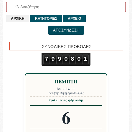
ΑΡΧΙΚΗ
ΚΑΤΗΓΟΡΙΕΣ
ΑΡΧΕΙΟ
ΑΠΟΣΥΝΔΕΣΗ
ΣΥΝΟΛΙΚΕΣ ΠΡΟΒΟΛΕΣ
7
9
9
0
8
0
1
ΠΕΜΠΤΗ
Ἀν.
--:--
| Δ.
--:--
Σελήνη:
16ὴ ἡμέρα σελήνης
Σφάλματος φόρτωσης
6