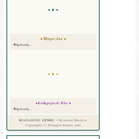
❧ ❦ ❧
• Ἤξερες ὅτι; •
Φόρτωση...
❧ ❦ ❧
• Καθημερινός Βίος •
Φόρτωση...
ΦΙΛΟΛΟΓΟΣ ΕΡΜΗΣ
• Κλασική Παιδεία
Copyrights © filologos-hermes.info