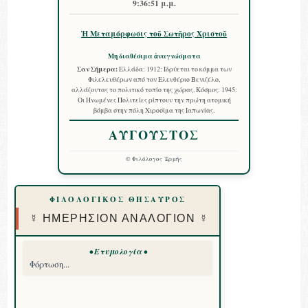
9:36:52 μ.μ.
Ἡ Μεταμόρφωσις τοῦ Σωτῆρος Χριστοῦ
Μη διαθέσιμα ἀναγνώσματα
Σαν Σήμερα:
Ελλάδα: 1912: Ιδρύεται το κόμμα των
Φιλελευθέρων από τον Ελευθέριο Βενιζέλο,
αλλάζοντας το πολιτικό τοπίο της χώρας. Κόσμος: 1945:
Οι Ηνωμένες Πολιτείες ρίπτουν την πρώτη ατομική
βόμβα στην πόλη Χιροσίμα της Ιαπωνίας.
ΑΥΓΟΥΣΤΟΣ
©
Φιλόλογος Ἑρμῆς
ΦΙΛΟΛΟΓΙΚΟΣ ΘΗΣΑΥΡΟΣ
☿ ΗΜΕΡΗΣΙΟΝ ΑΝΑΛΟΓΙΟΝ ☿
• Ετυμολογία •
Φόρτωση...