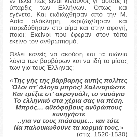
εν τέλει πως είναι κίνδυνος γι’ αυτούς η
ύπαρξις των Ελλήνων. Όπως και
εγένετο. Και εκδιώχθησαν από την Μ.
Ασία ολόκληρη, εκριζώχθησαν και
παρεδόθησαν στο αίμα και στην σφαγή,
ποιοι; Εκείνοι που έφεραν στον τόπο
εκείνο τον ανθρωπισμό.
Θέλει κανείς να ακούση και τα αιώνια
λόγια των βαρβάρων και να ιδή το μίσος
των για τους Έλληνας;
«
Της γής της βάρβαρης αυτής πολίτες
Όλοι στ’ άλογα μπρός! Χαλιναρώστε
Και τρέξτε στ’ ακρογυάλι, το ναυάγιο
Το ελληνικό στα χέρια σας να πέση.
Μπρός… αθεόφοβους ανθρώπους
κυνηγήστε
..για να τους πιάσουμε… και τότε
Να παλουκωθούνε τα κορμιά τους.
»
(στιχ. 1520-1530)