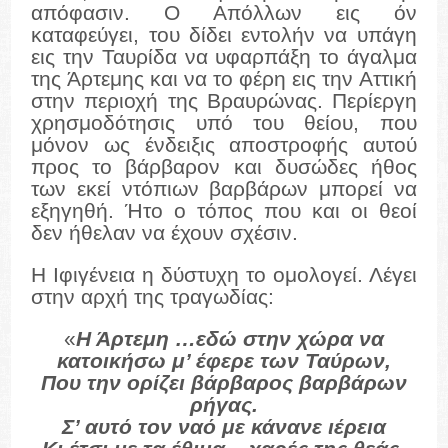
απόφασιν. Ο Απόλλων εις όν
καταφεύγει, του δίδει εντολήν να υπάγη
εις την Ταυρίδα να υφαρπάξη το άγαλμα
της Άρτεμης και να το φέρη εις την Αττική
στην περιοχή της Βραυρώνας. Περίεργη
χρησμοδότησις υπό του θείου, που
μόνον ως ένδειξις αποστροφής αυτού
προς το βάρβαρον και δυσώδες ήθος
των εκεί ντόπιων βαρβάρων μπορεί να
εξηγηθή. Ήτο ο τόπος που και οι θεοί
δεν ήθελαν να έχουν σχέσιν.
Η Ιφιγένεια η δύστυχη το ομολογεί. Λέγει
στην αρχή της τραγωδίας:
«
Η Άρτεμη …εδώ στην χώρα να
κατοικήσω μ’ έφερε των Ταύρων,
Που την ορίζει βάρβαρος βαρβάρων
ρήγας.
Σ’ αυτό τον ναό με κάνανε ιέρεια