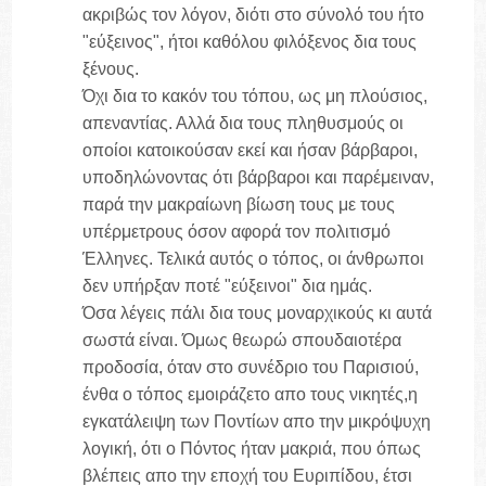
ακριβώς τον λόγον, διότι στο σύνολό του ήτο
"εύξεινος", ήτοι καθόλου φιλόξενος δια τους
ξένους.
Όχι δια το κακόν του τόπου, ως μη πλούσιος,
απεναντίας. Αλλά δια τους πληθυσμούς οι
οποίοι κατοικούσαν εκεί και ήσαν βάρβαροι,
υποδηλώνοντας ότι βάρβαροι και παρέμειναν,
παρά την μακραίωνη βίωση τους με τους
υπέρμετρους όσον αφορά τον πολιτισμό
Έλληνες. Τελικά αυτός ο τόπος, οι άνθρωποι
δεν υπήρξαν ποτέ "εύξεινοι" δια ημάς.
Όσα λέγεις πάλι δια τους μοναρχικούς κι αυτά
σωστά είναι. Όμως θεωρώ σπουδαιοτέρα
προδοσία, όταν στο συνέδριο του Παρισιού,
ένθα ο τόπος εμοιράζετο απο τους νικητές,η
εγκατάλειψη των Ποντίων απο την μικρόψυχη
λογική, ότι ο Πόντος ήταν μακριά, που όπως
βλέπεις απο την εποχή του Ευριπίδου, έτσι