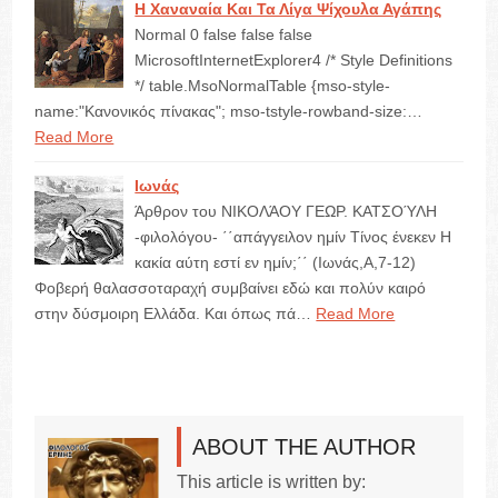
Η Χαναναία Και Τα Λίγα Ψίχουλα Αγάπης
Normal 0 false false false
MicrosoftInternetExplorer4 /* Style Definitions
*/ table.MsoNormalTable {mso-style-
name:"Κανονικός πίνακας"; mso-tstyle-rowband-size:…
Read More
Ιωνάς
Άρθρον του ΝΙΚΟΛΆΟΥ ΓΕΩΡ. ΚΑΤΣΟΎΛΗ
-φιλολόγου- ΄΄απάγγειλον ημίν Τίνος ένεκεν Η
κακία αύτη εστί εν ημίν;΄΄ (Ιωνάς,Α,7-12)
Φοβερή θαλασσοταραχή συμβαίνει εδώ και πολύν καιρό
στην δύσμοιρη Ελλάδα. Και όπως πά…
Read More
ABOUT THE AUTHOR
This article is written by: