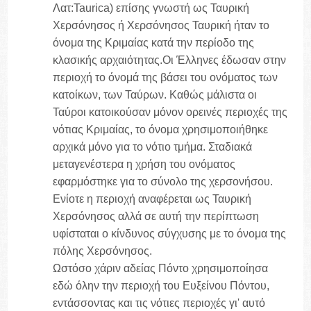
Λατ:Taurica) επίσης γνωστή ως Ταυρική
Χερσόνησος ή Χερσόνησος Ταυρική ήταν το
όνομα της Κριμαίας κατά την περίοδο της
κλασικής αρχαιότητας.Οι Έλληνες έδωσαν στην
περιοχή το όνομά της βάσει του ονόματος των
κατοίκων, των Ταύρων. Καθώς μάλιστα οι
Ταύροι κατοικούσαν μόνον ορεινές περιοχές της
νότιας Κριμαίας, το όνομα χρησιμοποιήθηκε
αρχικά μόνο για το νότιο τμήμα. Σταδιακά
μεταγενέστερα η χρήση του ονόματος
εφαρμόστηκε για το σύνολο της χερσονήσου.
Ενίοτε η περιοχή αναφέρεται ως Ταυρική
Χερσόνησος αλλά σε αυτή την περίπτωση
υφίσταται ο κίνδυνος σύγχυσης με το όνομα της
πόλης Χερσόνησος.
Ωστόσο χάριν αδείας Πόντο χρησιμοποίησα
εδώ όλην την περιοχή του Ευξείνου Πόντου,
εντάσσοντας και τις νότιες περιοχές γι' αυτό