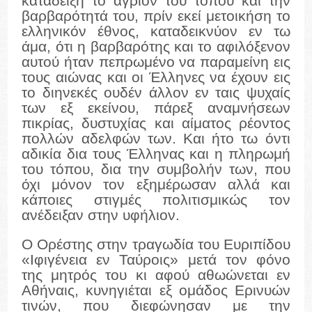
καταδείξη το άγριον του τόπου και την
βαρβαρότητά του, πρίν εκεί μετοικήση το
ελληνικόν έθνος, καταδεικνύον εν τω
άμα, ότι η βαρβαρότης και το αφιλόξενον
αυτού ήταν πεπρωμένο να παραμείνη εις
τους αιώνας και οι Έλληνες να έχουν εις
το διηνεκές ουδέν άλλον εν ταις ψυχαίς
των εξ εκείνου, πάρεξ αναμνήσεων
πικρίας, δυστυχίας και αίματος ρέοντος
πολλών αδελφών των. Και ήτο τω όντι
αδικία δια τους Έλληνας και η πληρωμή
του τόπου, δια την συμβολήν των, που
όχι μόνον τον εξημέρωσαν αλλά και
κάποιες στιγμές πολιτισμικώς τον
ανέδειξαν στην υφήλιον.
Ο Ορέστης στην τραγωδία του Ευριπίδου
«Ιφιγένεια εν Ταύροις» μετά τον φόνο
της μητρός του κι αφού αθωώνεται εν
Αθήναις, κυνηγιέται εξ ομάδος Ερινυών
τινών, που διεφώνησαν με την