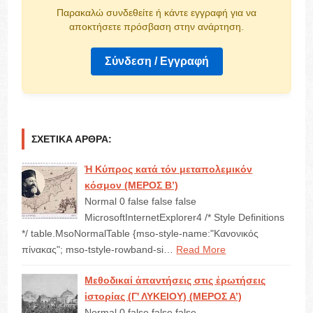
Παρακαλώ συνδεθείτε ή κάντε εγγραφή για να
αποκτήσετε πρόσβαση στην ανάρτηση.
Σύνδεση / Εγγραφή
ΣΧΕΤΙΚΆ ΆΡΘΡΑ:
Ἡ Κύπρος κατά τόν μεταπολεμικόν
κόσμον (ΜΕΡΟΣ Β’)
Normal 0 false false false
MicrosoftInternetExplorer4 /* Style Definitions
*/ table.MsoNormalTable {mso-style-name:"Κανονικός
πίνακας"; mso-tstyle-rowband-si…
Read More
Μεθοδικαί ἀπαντήσεις στις ἐρωτήσεις
ἱστορίας (Γ' ΛΥΚΕΙΟΥ) (ΜΕΡΟΣ Α’)
Normal 0 false false false