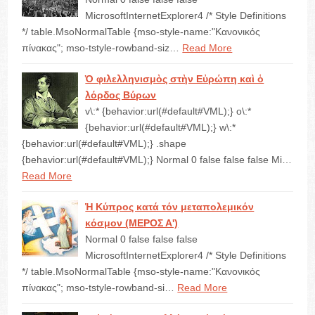
MicrosoftInternetExplorer4 /* Style Definitions
*/ table.MsoNormalTable {mso-style-name:"Κανονικός
πίνακας"; mso-tstyle-rowband-siz…
Read More
Ὁ φιλελληνισμὸς στὴν Εὐρώπη καὶ ὁ
λόρδος Βύρων
v\:* {behavior:url(#default#VML);} o\:*
{behavior:url(#default#VML);} w\:*
{behavior:url(#default#VML);} .shape
{behavior:url(#default#VML);} Normal 0 false false false Mi…
Read More
Ἡ Κύπρος κατά τόν μεταπολεμικόν
κόσμον (ΜΕΡΟΣ Α')
Normal 0 false false false
MicrosoftInternetExplorer4 /* Style Definitions
*/ table.MsoNormalTable {mso-style-name:"Κανονικός
πίνακας"; mso-tstyle-rowband-si…
Read More