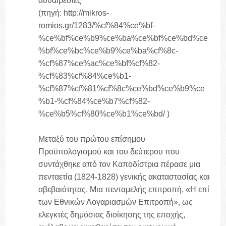
αυθαιρεσίες
(πηγή: http://mikros-
romios.gr/1283/%cf%84%ce%bf-
%ce%bf%ce%b9%ce%ba%ce%bf%ce%bd%ce
%bf%ce%bc%ce%b9%ce%ba%cf%8c-
%cf%87%ce%ac%ce%bf%cf%82-
%cf%83%cf%84%ce%b1-
%cf%87%cf%81%cf%8c%ce%bd%ce%b9%ce
%b1-%cf%84%ce%b7%cf%82-
%ce%b5%cf%80%ce%b1%ce%bd/ )
Μεταξύ του πρώτου επίσημου
Προϋπολογισμού και του δεύτερου που
συντάχθηκε από τον Καποδίστρια πέρασε μια
πενταετία (1824-1828) γενικής ακαταστασίας και
αβεβαιότητας. Μια πενταμελής επιτροπή, «Η επί
των Εθνικών Λογαριασμών Επιτροπή», ως
ελεγκτές δημόσιας διοίκησης της εποχής,