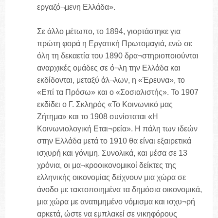
εργαζό¬μενη Ελλάδα».
Σε άλλο μέτωπο, το 1894, γιορτάστηκε για
πρώτη φορά η Εργατική Πρωτομαγιά, ενώ σε
όλη τη δεκαετία του 1890 δρα¬στηριοποιούνται
αναρχικές ομάδες σε ό¬λη την Ελλάδα και
εκδίδονται, μεταξύ άλ¬λων, η «Έρευνα», το
«Επί τα Πρόσω» και ο «Σοσιαλιστής». Το 1907
εκδίδει ο Γ. Σκληρός «Το Κοινωνικό μας
Ζήτημα» και το 1908 συνίσταται «Η
Κοινωνιολογική Εται¬ρεία». Η πάλη των ιδεών
στην Ελλάδα μετά το 1910 θα είναι εξαιρετικά
ισχυρή και γόνιμη. Συνολικά, και μέσα σε 13
χρόνια, οι μα¬κροοικονομικοί δείκτες της
ελληνικής οικονομίας δείχνουν μια χώρα σε
άνοδο με τακτοποιημένα τα δημόσια οικονομικά,
μια χώρα με ανατιμημένο νόμισμα και ισχυ¬ρή
αρκετά, ώστε να εμπλακεί σε νικηφόρους