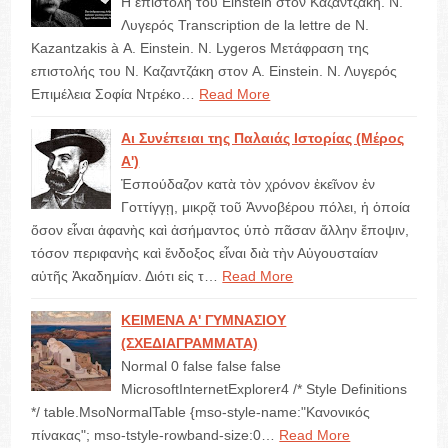
Η επιστολή του Einstein στον Καζαντζάκη. Ν.
Λυγερός Transcription de la lettre de Ν.
Kazantzakis à Α. Einstein. N. Lygeros Μετάφραση της
επιστολής του Ν. Καζαντζάκη στον A. Einstein. Ν. Λυγερός
Επιμέλεια Σοφία Ντρέκο…
Read More
Αι Συνέπειαι της Παλαιάς Ιστορίας (Μέρος
Α')
Ἐσπούδαζον κατὰ τὸν χρόνον ἐκεῖνον ἐν
Γοττίγγῃ, μικρᾷ τοῦ Ἀννοβέρου πόλει, ἡ ὁποία
ὅσον εἶναι ἀφανὴς καὶ ἀσήμαντος ὑπὸ πᾶσαν ἄλλην ἔποψιν,
τόσον περιφανὴς καὶ ἔνδοξος εἶναι διὰ τὴν Αὐγουσταίαν
αὐτῆς Ἀκαδημίαν. Διότι εἰς τ…
Read More
ΚΕΙΜΕΝΑ Α' ΓΥΜΝΑΣΙΟΥ
(ΣΧΕΔΙΑΓΡΑΜΜΑΤΑ)
Normal 0 false false false
MicrosoftInternetExplorer4 /* Style Definitions
*/ table.MsoNormalTable {mso-style-name:"Κανονικός
πίνακας"; mso-tstyle-rowband-size:0…
Read More