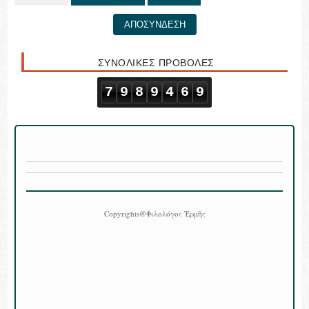
ΑΠΟΣΥΝΔΕΣΗ
ΣΥΝΟΛΙΚΕΣ ΠΡΟΒΟΛΕΣ
7
9
8
9
4
6
9
Copyrights@Φιλολόγος Ἑρμῆς