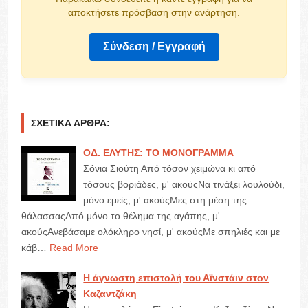
αποκτήσετε πρόσβαση στην ανάρτηση.
Σύνδεση / Εγγραφή
ΣΧΕΤΙΚΆ ΆΡΘΡΑ:
ΟΔ. ΕΛΥΤΗΣ: ΤΟ ΜΟΝΟΓΡΑΜΜΑ
Σόνια Σιούτη Από τόσον χειμώνα κι από
τόσους βοριάδες, μ' ακούςΝα τινάξει λουλούδι,
μόνο εμείς, μ' ακούςΜες στη μέση της
θάλασσαςΑπό μόνο το θέλημα της αγάπης, μ'
ακούςΑνεβάσαμε ολόκληρο νησί, μ' ακούςΜε σπηλιές και με
κάβ…
Read More
Η άγνωστη επιστολή του Αϊνστάιν στον
Καζαντζάκη