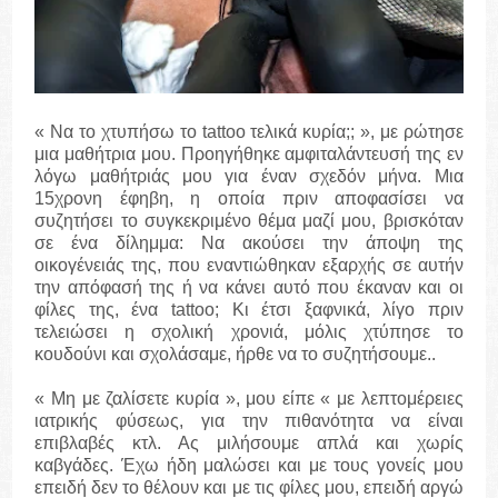
« Να το χτυπήσω το tattoo τελικά κυρία;; », με ρώτησε
μια μαθήτρια μου. Προηγήθηκε αμφιταλάντευσή της εν
λόγω μαθήτριάς μου για έναν σχεδόν μήνα. Μια
15χρονη έφηβη, η οποία πριν αποφασίσει να
συζητήσει το συγκεκριμένο θέμα μαζί μου, βρισκόταν
σε ένα δίλημμα: Να ακούσει την άποψη της
οικογένειάς της, που εναντιώθηκαν εξαρχής σε αυτήν
την απόφασή της ή να κάνει αυτό που έκαναν και οι
φίλες της, ένα tattoo; Κι έτσι ξαφνικά, λίγο πριν
τελειώσει η σχολική χρονιά, μόλις χτύπησε το
κουδούνι και σχολάσαμε, ήρθε να το συζητήσουμε..
« Μη με ζαλίσετε κυρία », μου είπε « με λεπτομέρειες
ιατρικής φύσεως, για την πιθανότητα να είναι
επιβλαβές κτλ. Ας μιλήσουμε απλά και χωρίς
καβγάδες. Έχω ήδη μαλώσει και με τους γονείς μου
επειδή δεν το θέλουν και με τις φίλες μου, επειδή αργώ