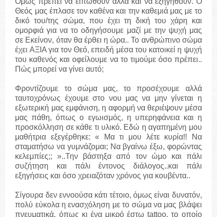
Όμως πρέπει να ειπωθούν αλλά και να εξηγηθούν. Ο
Θεός μας έπλασε τον καθένα και την καθεμιά μας με το
δικό του/της σώμα, που έχει τη δική του χάρη και
ομορφιά για να το οδηγήσουμε μαζί με την ψυχή μας
σε Εκείνον, όταν θα έρθει η ώρα.. Το ανθρώπινο σώμα
έχει ΑΞΙΑ για τον Θεό, επειδή μέσα του κατοικεί η ψυχή
του καθενός και οφείλουμε να το τιμούμε όσο πρέπει..
Πώς μπορεί να γίνει αυτό;
Φροντίζουμε το σώμα μας, το προσέχουμε αλλά
ταυτοχρόνως έχουμε στο νου μας να μην γίνεται η
εξωτερική μας εμφάνιση, η αφορμή να θεριέψουν μέσα
μας πάθη, όπως ο εγωισμός, η υπερηφάνεια και η
προσκόλληση σε κάθε τι υλικό. Εδώ η αγαπημένη μου
μαθήτρια εξεγέρθηκε: « Μα τι μου λέτε κυρία!! Να
σταματήσω να γυμνάζομαι; Να βγαίνω έξω, φορώντας
κελεμπίες;; »..Την βάστηξα από τον ώμο και πάλι
συζήτηση και πάλι έντονος διάλογος..και πάλι
εξηγήσεις και όσο χρειαζόταν χρόνος για κουβέντα..
Σίγουρα δεν εννοούσα κάτι τέτοιο, όμως είναι δυνατόν,
πολύ εύκολα η ενασχόληση με το σώμα να μας βλάψει
πνευματικά, όπως κι ένα μικρό έστω tattoo, το οποίο