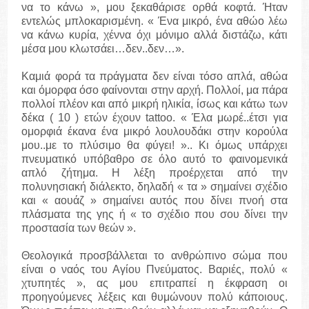
να το κάνω », μου ξεκαθάρισε ορθά κοφτά. Ήταν
εντελώς μπλοκαρισμένη. « Ένα μικρό, ένα αθώο λέω
να κάνω κυρία, χέννα όχι μόνιμο αλλά διστάζω, κάτι
μέσα μου κλωτσάει…δεν..δεν…».
Καμιά φορά τα πράγματα δεν είναι τόσο απλά, αθώα
και όμορφα όσο φαίνονται στην αρχή. Πολλοί, μα πάρα
πολλοί πλέον και από μικρή ηλικία, ίσως και κάτω των
δέκα ( 10 ) ετών έχουν tattoo. « Έλα μωρέ..έτσι για
ομορφιά έκανα ένα μικρό λουλουδάκι στην κορούλα
μου..με το πλύσιμο θα φύγει! ».. Κι όμως υπάρχει
πνευματικό υπόβαθρο σε όλο αυτό το φαινομενικά
απλό ζήτημα. Η λέξη προέρχεται από την
πολυνησιακή διάλεκτο, δηλαδή « τα » σημαίνει σχέδιο
και « αουάζ » σημαίνει αυτός που δίνει πνοή στα
πλάσματα της γης ή « το σχέδιο που σου δίνει την
προστασία των θεών ».
Θεολογικά προσβάλλεται το ανθρώπινο σώμα που
είναι ο ναός του Αγίου Πνεύματος. Βαριές, πολύ «
χτυπητές », ας μου επιτραπεί η έκφραση οι
προηγούμενες λέξεις και θυμώνουν πολύ κάποιους.