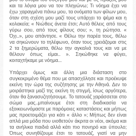
και τα λόγια μου να τον πληγώνω; Τι νόημα έχει να
έχω χαραγμένα πάνω μου, τα ονόματα των φίλων μου,
όταν στη σχέση μου μαζί τους υπάρχει το ψέμα και η
κολακεία; « Νιώθεις άνετα έτσι; Αυτό θέλεις από τους
γύρω σου, από τους φίλους σου; », τη ρώτησα. «
Όχι..», μου απάντησε. « Θέλω την παρέα τους, θέλω
να σηκώνουν το τηλέφωνο, όταν τους χρειάζομαι στις
2 τα ξημερώματα, θέλω την αγκαλιά τους και να με
θέλουν όπως είμαι.. ». Σηκώθηκε να φύγει,
κοιταχτήκαμε με νόημα...
Υπάρχει όμως και άλλη μια διάσταση στο
συγκεκριμένο θέμα που με απασχόλησε και προέκυψε
εκείνη την ώρα της συζήτησης με την Αθηνά. Δεν το
μοιράστηκα μαζί της εκείνη τη στιγμή, ίσως αργότερα,
όταν θα ξανασυζητήσουμε. Το τατουάζ χαράσσεται στο
σώμα μας..μπαίνουμε έτσι στη διαδικασία να
εξοικειωνόμαστε με παρόμοιες καταστάσεις και μήπως
μας προετοιμάζει για κάτι « άλλο »; Μήπως δεν είναι
απλά μια μόδα που υιοθετούν άκριτα οι νέοι, ακόμα και
τα ανήλικα παιδιά αλλά κάτι πιο πονηρό και ύπουλο;
Όπως συνηθίζουμε έτσι το τατουάζ, γιατί να μην