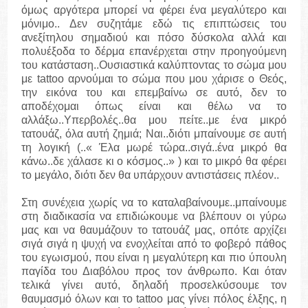
όμως αργότερα μπορεί να φέρει ένα μεγαλύτερο και
μόνιμο.. Δεν συζητάμε εδώ τις επιπτώσεις του
ανεξίτηλου σημαδιού και πόσο δύσκολα αλλά και
πολυέξοδα το δέρμα επανέρχεται στην προηγούμενη
του κατάσταση..Ουσιαστικά καλύπτοντας το σώμα μου
με tattoo αρνούμαι το σώμα που μου χάρισε ο Θεός,
την εικόνα του και επεμβαίνω σε αυτό, δεν το
αποδέχομαι όπως είναι και θέλω να το
αλλάξω..Υπερβολές..θα μου πείτε..με ένα μικρό
τατουάζ, όλα αυτή ζημιά; Ναι..διότι μπαίνουμε σε αυτή
τη λογική (..« Έλα μωρέ τώρα..σιγά..ένα μικρό θα
κάνω..δε χάλασε κι ο κόσμος..» ) και το μικρό θα φέρει
το μεγάλο, διότι δεν θα υπάρχουν αντιστάσεις πλέον..
Στη συνέχεια χωρίς να το καταλαβαίνουμε..μπαίνουμε
στη διαδικασία να επιδιώκουμε να βλέπουν οι γύρω
μας και να θαυμάζουν το τατουάζ μας, οπότε αρχίζει
σιγά σιγά η ψυχή να ενοχλείται από το φοβερό πάθος
του εγωισμού, που είναι η μεγαλύτερη και πιο ύπουλη
παγίδα του Διαβόλου προς τον άνθρωπο. Και όταν
τελικά γίνει αυτό, δηλαδή προσελκύσουμε τον
θαυμασμό όλων και το tattoo μας γίνει πόλος έλξης, η