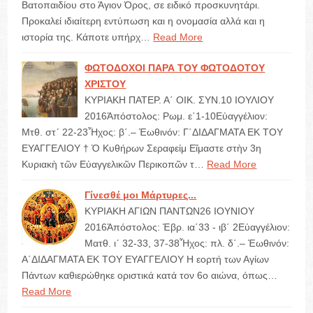
Βατοπαιδίου στο Άγιον Όρος, σε ειδικό προσκυνητάρι.
Προκαλεί ιδιαίτερη εντύπωση και η ονομασία αλλά και η
ιστορία της. Κάποτε υπήρχ…
Read More
ΦΩΤΟΔΟΧΟΙ ΠΑΡΑ ΤΟΥ ΦΩΤΟΔΟΤΟΥ
ΧΡΙΣΤΟΥ
ΚΥΡΙΑΚΗ ΠΑΤΕΡ. Α΄ ΟΙΚ. ΣΥΝ.10 ΙΟΥΛΙΟΥ
2016Ἀπόστολος: Ρωμ. ε΄1-10Εὐαγγέλιον:
Μτθ. στ´ 22-23Ἦχος: β΄.– Ἑωθινόν: Γ΄ΔΙΔΑΓΜΑΤΑ ΕΚ ΤΟΥ
ΕΥΑΓΓΕΛΙΟΥ † Ὁ Κυθήρων Σεραφείμ Εἴμαστε στὴν 3η
Κυριακὴ τῶν Εὐαγγελικῶν Περικοπῶν τ…
Read More
Γίνεσθέ μοι Μάρτυρες...
ΚΥΡΙΑΚΗ ΑΓΙΩΝ ΠΑΝΤΩΝ26 ΙΟΥΝΙΟΥ
2016Ἀπόστολος: Ἑβρ. ια΄33 - ιβ΄ 2Εὐαγγέλιον:
Ματθ. ι´ 32-33, 37-38Ἦχος: πλ. δ΄.– Ἑωθινόν:
Α΄ΔΙΔΑΓΜΑΤΑ ΕΚ ΤΟΥ ΕΥΑΓΓΕΛΙΟΥ Η εορτή των Αγίων
Πάντων καθιερώθηκε οριστικά κατά τον 6ο αιώνα, όπως…
Read More