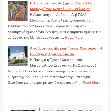
Η Ανάσταση του Λαζάρου - Λεβ Ζιλλέ,
Μοναχού της Ανατολικής Εκκλησίας
Η Ανάσταση του Λαζάρου Λεβ Ζιλλέ -
Μοναχού της Ανατολικής Εκκλησίας Το
Σάββατο του Λαζάρου κατέχει ξεχωριστή θέση στο
λειτουργικό ημερολόγιο. Δεν ανήκει στις σαράντα ημέρες της
μετάνοιας της Μ. Τεσσαρακοστής …
Read More
Ἀπόδοση ἑορτῆς κοιμήσεως Θεοτόκου - Η
Παναγιά η Τριποδιώτισσα
Η Παναγιά η Τριποδιώτισσα I.του
Μητροπολίτου Σερβίων και Κοζάνης κυρού
ΔιονυσίουΗ Εκκλησία εόρτασε πανηγυρικά πριν από οκτώ
ημέρες την Κοίμηση και τη Μετάσταση της υπεραγίας
Θεοτόκου και σήμερα, με την ίδια εορταστική …
Read More