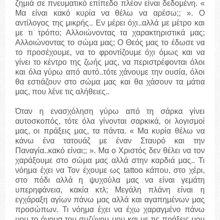
ζημιά σε πνευματικό επίπεδο πλέον είναι δεδομένη. «
Μα είναι κακό κυρία να θέλω να αρέσω;; ». Ο
αντίλογος της μικρής.. Εν μέρει όχι..αλλά με μέτρο και
με τι τρόπο; Αλλοιώνοντας τα χαρακτηριστικά μας;
Αλλοιώνοντας το σώμα μας; Ο Θεός μας το έδωσε να
το προσέχουμε, να το φροντίζουμε όχι όμως και να
γίνει το κέντρο της ζωής μας, να περιστρέφονται όλοι
και όλα γύρω από αυτό..τότε χάνουμε την ουσία, όλοι
θα εστιάζουν στο σώμα μας και θα χάσουν τα μάτια
μας, που λένε τις αλήθειες..
Όταν η ενασχόληση γύρω από τη σάρκα γίνει
αυτοσκοπός, τότε όλα γίνονται σαρκικά, οι λογισμοί
μας, οι πράξεις μας, τα πάντα. « Μα κυρία θέλω να
κάνω ένα τατουάζ με έναν Σταυρό και την
Παναγία..κακό είναι;; ». Μα ο Χριστός δεν θέλει να τον
χαράξουμε στο σώμα μας αλλά στην καρδιά μας.. Τι
νόημα έχει να Τον έχουμε ως tattoo κάπου, στο χέρι,
στο πόδι αλλά η ψυχούλα μας να είναι γεμάτη
υπερηφάνεια, κακία κτλ; Μεγάλη πλάνη είναι η
εγχάραξη αγίων πάνω μας αλλά και αγαπημένων μας
προσώπων. Τι νόημα έχει να έχω χαραγμένο πάνω
μου το όνομα του συζύγου μου και με τις πράξεις μου