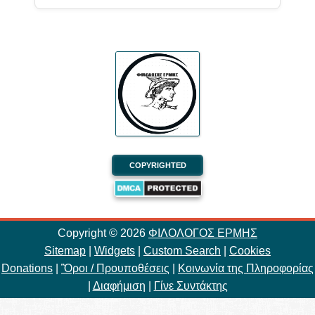
COPYRIGHTED
Copyright ©
2026
ΦΙΛΟΛΟΓΟΣ ΕΡΜΗΣ
Sitemap
|
Widgets
|
Custom Search
|
Cookies
Donations
|
Ὃροι / Προυποθέσεις
|
Κοινωνία της Πληροφορίας
|
Διαφήμιση
|
Γίνε Συντάκτης