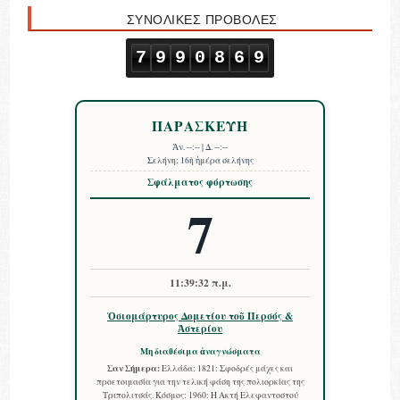
ΣΥΝΟΛΙΚΕΣ ΠΡΟΒΟΛΕΣ
7
9
9
0
8
6
9
ΠΑΡΑΣΚΕΥΗ
Ἀν.
--:--
| Δ.
--:--
Σελήνη:
16ὴ ἡμέρα σελήνης
Σφάλματος φόρτωσης
7
11:39:33 π.μ.
Ὁσιομάρτυρος Δομετίου τοῦ Περσός &
Ἀστερίου
Μη διαθέσιμα ἀναγνώσματα
Σαν Σήμερα:
Ελλάδα: 1821: Σφοδρές μάχες και
προετοιμασία για την τελική φάση της πολιορκίας της
Τριπολιτσάς. Κόσμος: 1960: Η Ακτή Ελεφαντοστού