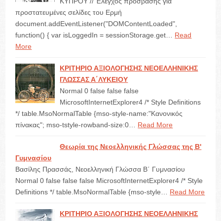
ΚΥΠΡΟΥ // Έλεγχος πρόσβασης για
προστατευμένες σελίδες του Ερμή
document.addEventListener("DOMContentLoaded",
function() { var isLoggedIn = sessionStorage.get…
Read
More
ΚΡΙΤΗΡΙΟ ΑΞΙΟΛΟΓΗΣΗΣ ΝΕΟΕΛΛΗΝΙΚΗΣ
ΓΛΩΣΣΑΣ Α΄ΛΥΚΕΙΟΥ
Normal 0 false false false
MicrosoftInternetExplorer4 /* Style Definitions
*/ table.MsoNormalTable {mso-style-name:"Κανονικός
πίνακας"; mso-tstyle-rowband-size:0…
Read More
Θεωρία της Νεοελληνικής Γλώσσας της Β'
Γυμνασίου
Βασίλης Πρασσάς, Νεοελληνική Γλώσσα Β΄ Γυμνασίου
Normal 0 false false false MicrosoftInternetExplorer4 /* Style
Definitions */ table.MsoNormalTable {mso-style…
Read More
ΚΡΙΤΗΡΙΟ ΑΞΙΟΛΟΓΗΣΗΣ ΝΕΟΕΛΛΗΝΙΚΗΣ