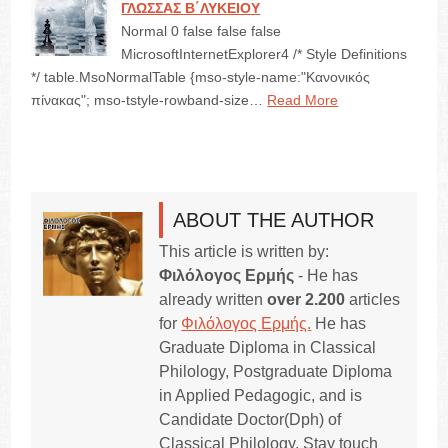
ΓΛΩΣΣΑΣ Β΄ΛΥΚΕΙΟΥ
Normal 0 false false false
MicrosoftInternetExplorer4 /* Style Definitions
*/ table.MsoNormalTable {mso-style-name:"Κανονικός
πίνακας"; mso-tstyle-rowband-size…
Read More
ABOUT THE AUTHOR
This article is written by:
Φιλόλογος Ερμής
- He has
already written
over 2.200
articles
for
Φιλόλογος Ερμής.
He has
Graduate Diploma in Classical
Philology, Postgraduate Diploma
in Applied Pedagogic, and is
Candidate Doctor(Dph) of
Classical Philology. Stay touch