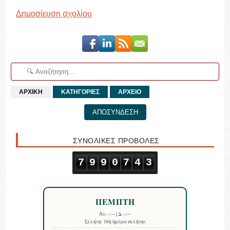
Δημοσίευση σχολίου
ΑΡΧΙΚΗ
ΚΑΤΗΓΟΡΙΕΣ
ΑΡΧΕΙΟ
ΑΠΟΣΥΝΔΕΣΗ
ΣΥΝΟΛΙΚΕΣ ΠΡΟΒΟΛΕΣ
7
9
9
0
7
4
3
ΠΕΜΠΤΗ
Ἀν.
--:--
| Δ.
--:--
Σελήνη:
16ὴ ἡμέρα σελήνης