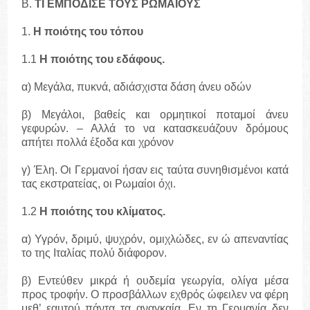
Β.
ΤΙ ΕΜΠΟΔΙΣΕ ΤΟΥΣ ΡΩΜΑΙΟΥΣ
1.
Η ποιότης του τόπου
1.1
Η ποιότης του εδάφους.
α) Μεγάλα, πυκνά, αδιάσχιστα δάση άνευ οδών
β) Μεγάλοι, βαθείς και ορμητικοί ποταμοί άνευ
γεφυρών. – Αλλά το να κατασκευάζουν δρόμους
απήτει πολλά έξοδα και χρόνον
γ) Έλη. Οι Γερμανοί ήσαν εις ταύτα συνηθισμένοι κατά
τας εκστρατείας, οι Ρωμαίοι όχι.
1.2
Η ποιότης του κλίματος.
α) Υγρόν, δριμύ, ψυχρόν, ομιχλώδες, εν ώ απεναντίας
το της Ιταλίας πολύ διάφορον.
β) Εντεύθεν μικρά ή ουδεμία γεωργία, ολίγα μέσα
προς τροφήν. Ο προσβάλλων εχθρός ώφειλεν να φέρη
μεθ’ εαυτού πάντα τα αναγκαία. Εν τη Γερμανία δεν