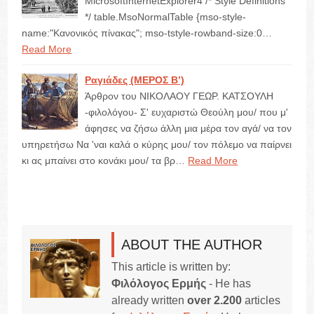
MicrosoftInternetExplorer4 /* Style Definitions
*/ table.MsoNormalTable {mso-style-
name:"Κανονικός πίνακας"; mso-tstyle-rowband-size:0…
Read More
Ραγιάδες (ΜΕΡΟΣ Β’)
Άρθρον του ΝΙΚΟΛΑΟΥ ΓΕΩΡ. ΚΑΤΣΟΥΛΗ
-φιλολόγου- Σ' ευχαριστώ Θεούλη μου/ που μ'
άφησες να ζήσω άλλη μια μέρα τον αγά/ να τον
υπηρετήσω Να 'ναι καλά ο κύρης μου/ τον πόλεμο να παίρνει
κι ας μπαίνει στο κονάκι μου/ τα βρ…
Read More
ABOUT THE AUTHOR
This article is written by:
Φιλόλογος Ερμής
- He has
already written
over 2.200
articles