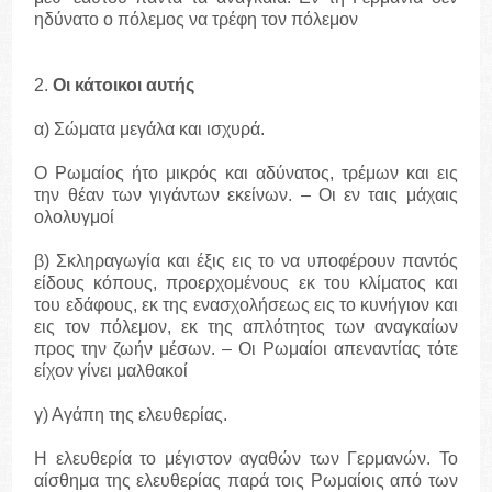
ηδύνατο ο πόλεμος να τρέφη τον πόλεμον
2.
Οι κάτοικοι αυτής
α) Σώματα μεγάλα και ισχυρά.
Ο Ρωμαίος ήτο μικρός και αδύνατος, τρέμων και εις
την θέαν των γιγάντων εκείνων. – Οι εν ταις μάχαις
ολολυγμοί
β) Σκληραγωγία και έξις εις το να υποφέρουν παντός
είδους κόπους, προερχομένους εκ του κλίματος και
του εδάφους, εκ της ενασχολήσεως εις το κυνήγιον και
εις τον πόλεμον, εκ της απλότητος των αναγκαίων
προς την ζωήν μέσων. – Οι Ρωμαίοι απεναντίας τότε
είχον γίνει μαλθακοί
γ) Αγάπη της ελευθερίας.
Η ελευθερία το μέγιστον αγαθών των Γερμανών. Το
αίσθημα της ελευθερίας παρά τοις Ρωμαίοις από των