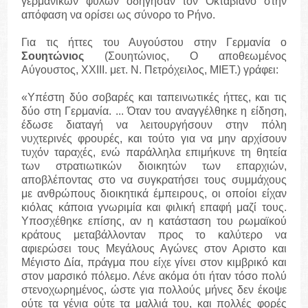
γερμανικών φυλών οδήγησαν τον Οκταβιανό στην
απόφαση να ορίσει ως σύνορο το Ρήνο.
Για τις ήττες του Αυγούστου στην Γερμανία ο
Σουητώνιος
(Σουητώνιος, Ο αποθεωμένος
Αύγουστος, XXIII. μετ. Ν. Πετρόχειλος, ΜΙΕΤ.) γράφει:
«Υπέστη δύο σοβαρές και ταπεινωτικές ήττες, και τις
δύο στη Γερμανία. ... Όταν του αναγγέλθηκε η είδηση,
έδωσε διαταγή να λειτουργήσουν στην πόλη
νυχτερινές φρουρές, και τούτο για να μην αρχίσουν
τυχόν ταραχές, ενώ παράλληλα επιμήκυνε τη θητεία
των στρατιωτικών διοικητών των επαρχιών,
αποβλέποντας στο να συγκρατήσει τους συμμάχους
με ανθρώπους διοικητικά έμπειρους, οι οποίοι είχαν
κιόλας κάποια γνωριμία και φιλική επαφή μαζί τους.
Υποσχέθηκε επίσης, αν η κατάσταση του ρωμαϊκού
κράτους μεταβάλλονταν προς το καλύτερο να
αφιερώσει τους Μεγάλους Αγώνες στον Αριστο και
Μέγιστο Δία, πράγμα που είχε γίνει στον κιμβρικό και
στον μαρσικό πόλεμο. Λένε ακόμα ότι ήταν τόσο πολύ
στενοχωρημένος, ώστε για πολλούς μήνες δεν έκοψε
ούτε τα γένια ούτε τα μαλλιά του, και πολλές φορές