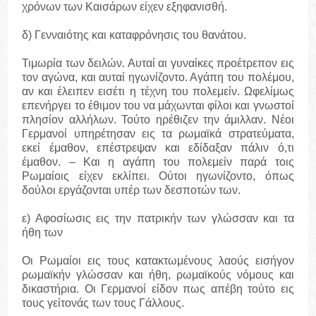
χρόνων των Καισάρων είχεν εξηφανισθή.
δ) Γενναιότης και καταφρόνησις του θανάτου.
Τιμωρία των δειλών. Αυταί αι γυναίκες προέτρεπον εις
τον αγώνα, και αυταί ηγωνίζοντο. Αγάπη του πολέμου,
αν και έλειπεν εισέτι η τέχνη του πολεμείν. Ωφελίμως
επενήργει το έθιμον του να μάχωνται φίλοι και γνωστοί
πλησίον αλλήλων. Τούτο ηρέθιζεν την άμιλλαν. Νέοι
Γερμανοί υπηρέτησαν εις τα ρωμαϊκά στρατεύματα,
εκεί έμαθον, επέστρεψαν και εδίδαξαν πάλιν ό,τι
έμαθον. – Και η αγάπη του πολεμείν παρά τοις
Ρωμαίοις είχεν εκλίπει. Ούτοι ηγωνίζοντο, όπως
δούλοι εργάζονται υπέρ των δεσποτών των.
ε) Αφοσίωσις εις την πατρικήν των γλώσσαν και τα
ήθη των
Οι Ρωμαίοι εις τους κατακτωμένους λαούς εισήγον
ρωμαϊκήν γλώσσαν και ήθη, ρωμαϊκούς νόμους και
δικαστήρια. Οι Γερμανοί είδον πως απέβη τούτο εις
τους γείτονάς των τους Γάλλους.