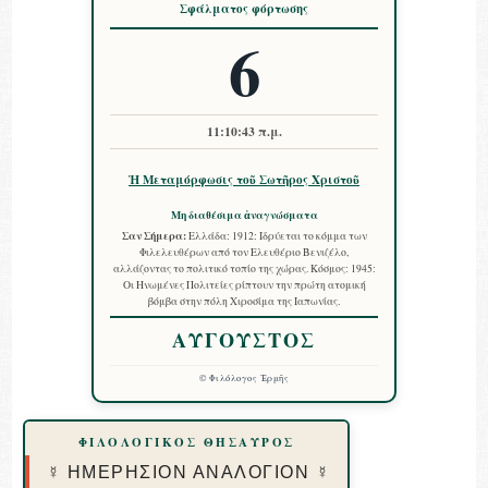
Σφάλματος φόρτωσης
6
11:10:44 π.μ.
Ἡ Μεταμόρφωσις τοῦ Σωτῆρος Χριστοῦ
Μη διαθέσιμα ἀναγνώσματα
Σαν Σήμερα:
Ελλάδα: 1912: Ιδρύεται το κόμμα των
Φιλελευθέρων από τον Ελευθέριο Βενιζέλο,
αλλάζοντας το πολιτικό τοπίο της χώρας. Κόσμος: 1945:
Οι Ηνωμένες Πολιτείες ρίπτουν την πρώτη ατομική
βόμβα στην πόλη Χιροσίμα της Ιαπωνίας.
ΑΥΓΟΥΣΤΟΣ
©
Φιλόλογος Ἑρμῆς
ΦΙΛΟΛΟΓΙΚΟΣ ΘΗΣΑΥΡΟΣ
☿ ΗΜΕΡΗΣΙΟΝ ΑΝΑΛΟΓΙΟΝ ☿