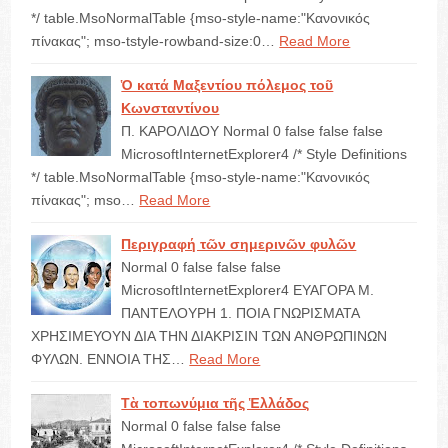
*/ table.MsoNormalTable {mso-style-name:"Κανονικός
πίνακας"; mso-tstyle-rowband-size:0…
Read More
Ὁ κατά Μαξεντίου πόλεμος τοῦ
Κωνσταντίνου
Π. ΚΑΡΟΛΙΔΟΥ Normal 0 false false false
MicrosoftInternetExplorer4 /* Style Definitions
*/ table.MsoNormalTable {mso-style-name:"Κανονικός
πίνακας"; mso…
Read More
Περιγραφή τῶν σημερινῶν φυλῶν
Normal 0 false false false
MicrosoftInternetExplorer4 ΕΥΑΓΟΡΑ Μ.
ΠΑΝΤΕΛΟΥΡΗ 1. ΠΟΙΑ ΓΝΩΡΙΣΜΑΤΑ
ΧΡΗΣΙΜΕΥΟΥΝ ΔΙΑ ΤΗΝ ΔΙΑΚΡΙΣΙΝ ΤΩΝ ΑΝΘΡΩΠΙΝΩΝ
ΦΥΛΩΝ. ΕΝΝΟΙΑ ΤΗΣ…
Read More
Τὰ τοπωνύμια τῆς Ἑλλάδος
Normal 0 false false false