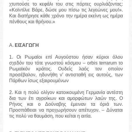
χτυπούσε το κεφάλι του στις πόρτες ουρλιάζοντας:
«Κοϊντίλιε Βάρε, δώσε μου πίσω τις λεγεώνες μου!».
Και διατήρησε κάθε χρόνο την ημέρα εκείνη ως ημέρα
πένθους και θρήνου.»
Α.
ΕΙΣΑΓΩΓΗ
1. Οι Ρωμαίοι επί Αυγούστου ήσαν κύριοι όλου
σχεδόν του τότε γνωστού κόσμου – orbis terrarum το
Ρωμαϊκόν κράτος. Ουδείς λαός τον οποίον
προσέβαλον, ηδυνήθη ν’ αντισταθή εις αυτούς, των
Πάρθων ίσως εξαιρουμένων
2. Και η πολύ ολίγον κατοικουμένη Γερμανία αντέστη
δια των έτι αγροίκων και αμορφώτων λαών της. Ο
Ρήνος και ο Δούναβης έμειναν τα όριά των.
Προσπάθειαι να προχωρήσουν απέτυχον. – Δύναται
τις πολύ να θαυμάση, που κείται η αιτία.