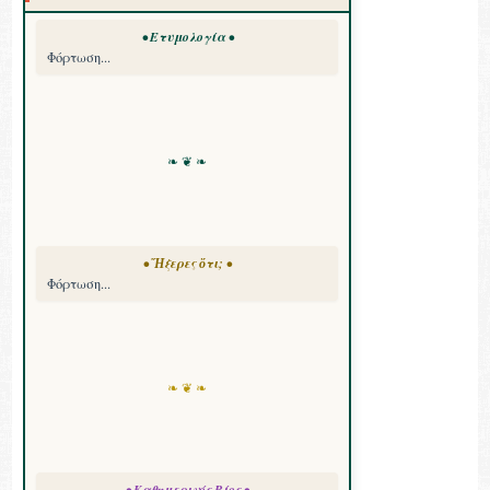
• Ετυμολογία •
Φόρτωση...
❧ ❦ ❧
• Ἤξερες ὅτι; •
Φόρτωση...
❧ ❦ ❧