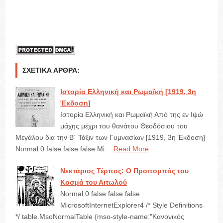
ΣΧΕΤΙΚΆ ΆΡΘΡΑ:
Ιστορία Ελληνική και Ρωμαϊκή [1919, 3η
Έκδοση]
Ιστορία Ελληνική και Ρωμαϊκή Από της εν Ιψώ
μάχης μέχρι του θανάτου Θεοδόσιου του
Μεγάλου δια την Β΄ Τάξιν των Γυμνασίων [1919, 3η Έκδοση]
Normal 0 false false false Mi…
Read More
Νεκτάριος Τέρπος: Ο Προπομπός του
Κοσμά του Αιτωλού
Normal 0 false false false
MicrosoftInternetExplorer4 /* Style Definitions
*/ table.MsoNormalTable {mso-style-name:"Κανονικός