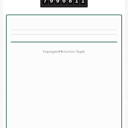
7
9
9
0
8
1
1
Copyrights@Φιλολόγος Ἑρμῆς