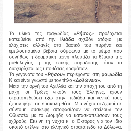
Το υλικό της τραγωδίας «
Ρήσος
» προέρχεται
κατευθείαν από την
Ιλιάδα
σχεδόν ατόφιο, με
ελάχιστες αλλαγές στο βασικό του πυρήνα και
εμπλουτισμένο βέβαια σύμφωνα με το μέτρο που
συνήθως η δραματική τέχνη πλουτίζει τα θέματα της
μυθολογίας ή της επικής παράδοσης, όταν τα
διαχειρίζεται ως υποθέσεις δραμάτων.
Τα γεγονότα του «
Ρήσου
» περιέχονται στη
ραψωδία
Κ
και είναι γνωστά με τον τίτλο
«
Δολώνεια
»
.
Μετά την οργή του Αχιλλέα και την αποχή του από τη
μάχη, οι Τρώες νικούν τους Έλληνες, έχουν
στρατοπεδεύσει έξω στην πεδιάδα και γενικά τους
έχουν φέρει σε δύσκολη θέση. Μια νύχτα οι Αχαιοί σε
σύντομη σύσκεψη αποφασίζουν να στείλουν τον
Οδυσσέα με το Διομήδη να κατασκοπεύσουν τους
εχθρούς. Εκείνη τη νύχτα κι ο Έκτορας για τον ίδιο
σκοπό στέλνει στο ελληνικό στρατόπεδο το Δόλωνα,