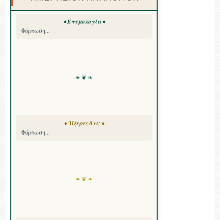
• Ετυμολογία •
Φόρτωση...
❧ ❦ ❧
• Ἤξερες ὅτι; •
Φόρτωση...
❧ ❦ ❧