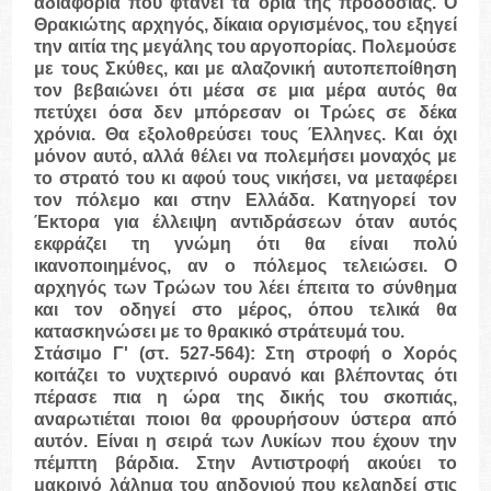
αδιαφορία που φτάνει τα όρια της προδοσίας. Ο
Θρακιώτης αρχηγός, δίκαια οργισμένος, του εξηγεί
την αιτία της μεγάλης του αργοπορίας. Πολεμούσε
με τους Σκύθες, και με αλαζονική αυτοπεποίθηση
τον βεβαιώνει ότι μέσα σε μια μέρα αυτός θα
πετύχει όσα δεν μπόρεσαν οι Τρώες σε δέκα
χρόνια. Θα εξολοθρεύσει τους Έλληνες. Και όχι
μόνον αυτό, αλλά θέλει να πολεμήσει μοναχός με
το στρατό του κι αφού τους νικήσει, να μεταφέρει
τον πόλεμο και στην Ελλάδα. Κατηγορεί τον
Έκτορα για έλλειψη αντιδράσεων όταν αυτός
εκφράζει τη γνώμη ότι θα είναι πολύ
ικανοποιημένος, αν ο πόλεμος τελειώσει. Ο
αρχηγός των Τρώων του λέει έπειτα το σύνθημα
και τον οδηγεί στο μέρος, όπου τελικά θα
κατασκηνώσει με το θρακικό στράτευμά του.
Στάσιμο Γ'
(στ. 527-564): Στη στροφή ο Χορός
κοιτάζει το νυχτερινό ουρανό και βλέποντας ότι
πέρασε πια η ώρα της δικής του σκοπιάς,
αναρωτιέται ποιοι θα φρουρήσουν ύστερα από
αυτόν. Είναι η σειρά των Λυκίων που έχουν την
πέμπτη βάρδια. Στην Αντιστροφή ακούει το
μακρινό λάλημα του αηδονιού που κελαηδεί στις