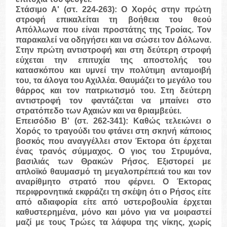
Στάσιμο Α'
(στ. 224-263): Ο Χορός στην πρώτη
στροφή επικαλείται τη βοήθεια του θεού
Απόλλωνα που είναι προστάτης της Τροίας. Τον
παρακαλεί να οδηγήσει και να σώσει τον Δόλωνα.
Στην πρώτη αντιστροφή και στη δεύτερη στροφή
εύχεται την επιτυχία της αποστολής του
κατασκόπου και υμνεί την πολύτιμη ανταμοιβή
του, τα άλογα του Αχιλλέα. Θαυμάζει το μεγάλο του
θάρρος και τον πατριωτισμό του. Στη δεύτερη
αντιστροφή τον φαντάζεται να μπαίνει στο
στρατόπεδο των Αχαιών και να θριαμβεύει.
Επεισόδιο Β'
(στ. 262-341): Καθώς τελειώνει ο
Χορός το τραγούδι του φτάνει στη σκηνή κάποιος
βοσκός που αναγγέλλει στον Έκτορα ότι έρχεται
ένας τρανός σύμμαχος. Ο γιος του Στρυμόνα,
βασιλιάς των Θρακών Ρήσος. Εξιστορεί με
απλοϊκό θαυμασμό τη μεγαλοπρέπειά του και τον
αναρίθμητο στρατό που φέρνει. Ο Έκτορας
περιφρονητικά εκφράζει τη σκέψη ότι ο Ρήσος είτε
από αδιαφορία είτε από υστεροβουλία έρχεται
καθυστερημένα, μόνο και μόνο για να μοιραστεί
μαζί με τους Τρώες τα λάφυρα της νίκης, χωρίς