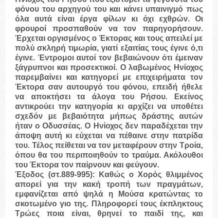
φόνου του αρχηγού του και κάνει υπαινιγμό πως
όλα αυτά είναι έργα φίλων κι όχι εχθρών. Οι
φρουροί προσπαθούν να τον παρηγορήσουν.
Έρχεται οργισμένος ο Έκτορας και τους απειλεί με
πολύ σκληρή τιμωρία, γιατί εξαιτίας τους έγινε ό,τι
έγινε. Έντρομοι αυτοί τον βεβαιώνουν ότι έμειναν
ξάγρυπνοι και προσεκτικοί. Ο λαβωμένος Ηνίοχος
παρεμβαίνει και κατηγορεί με επιχειρήματα τον
Έκτορα σαν αυτουργό του φόνου, επειδή ήθελε
να αποκτήσει τα άλογα του Ρήσου. Εκείνος
αντικρούει την κατηγορία κι αρχίζει να υποθέτει
σχεδόν με βεβαιότητα μήπως δράστης αυτών
ήταν ο Οδυσσέας. Ο Ηνίοχος δεν παραδέχεται την
άποψη αυτή κι εύχεται να πέθαινε στην πατρίδα
του. Τέλος πείθεται να τον μεταφέρουν στην Τροία,
όπου θα του περιποιηθούν το τραύμα. Ακόλουθοι
του Έκτορα τον παίρνουν και φεύγουν.
Έξοδος
(στ.889-995): Καθώς ο Χορός θλιμμένος
απορεί για την κακή τροπή των πραγμάτων,
εμφανίζεται από ψηλά η Μούσα κρατώντας το
σκοτωμένο γιο της. Πληροφορεί τους έκπληκτους
Τρώες ποια είναι, θρηνεί το παιδί της, και