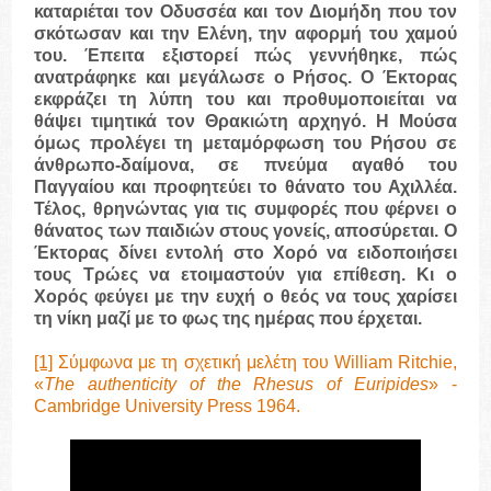
καταριέται τον Οδυσσέα και τον Διομήδη που τον
σκότωσαν και την Ελένη, την αφορμή του χαμού
του. Έπειτα εξιστορεί πώς γεννήθηκε, πώς
ανατράφηκε και μεγάλωσε ο Ρήσος. Ο Έκτορας
εκφράζει τη λύπη του και προθυμοποιείται να
θάψει τιμητικά τον Θρακιώτη αρχηγό. Η Μούσα
όμως προλέγει τη μεταμόρφωση του Ρήσου σε
άνθρωπο-δαίμονα, σε πνεύμα αγαθό του
Παγγαίου και προφητεύει το θάνατο του Αχιλλέα.
Τέλος, θρηνώντας για τις συμφορές που φέρνει ο
θάνατος των παιδιών στους γονείς, αποσύρεται. Ο
Έκτορας δίνει εντολή στο Χορό να ειδοποιήσει
τους Τρώες να ετοιμαστούν για επίθεση. Κι ο
Χορός φεύγει με την ευχή ο θεός να τους χαρίσει
τη νίκη μαζί με το φως της ημέρας που έρχεται.
[1]
Σύμφωνα με τη σχετική μελέτη του William Ritchie,
«
The authenticity of the Rhesus of Euripides
» -
Cambridge University Press 1964.