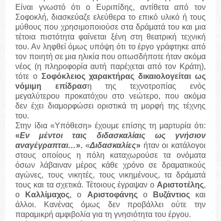
Είναι γνωστό ότι ο Ευριπίδης, αντίθετα από τον
Σοφοκλή, διασκεύαζε ελεύθερα το επικό υλικό ή τους
μύθους που χρησιμοποιούσε στα δράματά του και μια
τέτοια πιστότητα φαίνεται ξένη στη θεατρική τεχνική
του. Αν ληφθεί όμως υπόψη ότι το έργο γράφτηκε από
τον ποιητή σε μια ηλικία που οπωσδήποτε ήταν ακόμα
νέος (η πληροφορία αυτή παρέχεται από τον Κράτη),
τότε ο
Σοφόκλειος χαρακτήρας δικαιολογείται ως
νόμιμη επίδρασ
η της τεχνοτροπίας ενός
μεγαλύτερου προκατόχου στο νεώτερο, που ακόμα
δεν έχει διαμορφώσει οριστικά τη μορφή της τέχνης
του.
Στην ίδια «Υπόθεση» έχουμε επίσης τη μαρτυρία ότι:
«
Εν μέντοι ταις διδασκαλίαις ως γνήσιον
αναγέγραπται…
».
«
Διδασκαλίες
»
ήταν οι κατάλογοι
στους οποίους η πόλη καταχωρούσε τα ονόματα
όσων λάβαιναν μέρος κάθε χρόνο σε δραματικούς
αγώνες, τους νικητές, τους νικημένους, τα δράματά
τους και τα σχετικά. Τέτοιους έγραψαν ο
Αριστοτέλης
,
ο
Καλλίμαχος
, ο
Αριστοφάνης
ο
Βυζάντιος
και
άλλοι. Κανένας όμως δεν προβάλλει ούτε την
παραμικρή αμφιβολία για τη γνησιότητα του έργου.