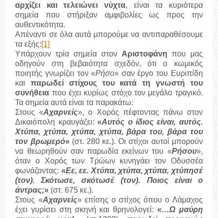
αρχίζει και τελειώνει νύχτα
, είναι τα κυριότερα
σημεία που στήριξαν αμφιβολίες ως προς την
αυθεντικότητα.
Απέναντι σε όλα αυτά μπορούμε να αντιπαραθέσουμε
τα εξής:
[1]
Υπάρχουν τρία σημεία στον
Αριστοφάνη
που μας
οδηγούν στη βεβαιότητα σχεδόν, ότι ο κωμικός
ποιητής γνωρίζει τον «
Ρήσο
» σαν έργο του Ευριπίδη
και
παρωδεί στίχους του κατά τη γνωστή του
συνήθεια
που έχει κυρίως στόχο τον μεγάλο τραγικό.
Τα σημεία αυτά είναι τα παρακάτω:
Στους «
Αχαρνείς
», ο Χορός πέφτοντας πάνω στον
Δικαιόπολη κραυγάζει:
«
Αυτός ο ίδιος είναι, αυτός.
Χτύπα, χτύπα, χτύπα, χτύπα, βάρα του, βάρα του
τον βρωμερό
»
(στ. 280 κε.). Οι στίχοι αυτοί μπορούν
να θεωρηθούν σαν παρωδία εκείνων του «
Ρήσου
»,
όταν ο Χορός των Τρώων κυνηγάει τον Οδυσσέα
φωνάζοντας:
«
Εε, εε. Χτύπα, χτύπα, χτύπα, χτύπησέ
(τον). Σκότωσε, σκότωσέ (τον). Ποιος είναι ο
άντρας;
»
(στ. 675 κε.).
Στους «
Αχαρνείς
» επίσης ο στίχος όπου ο Λάμαχος
έχει γυρίσει στη σκηνή και θρηνολογεί:
«
…Ω μαύρη