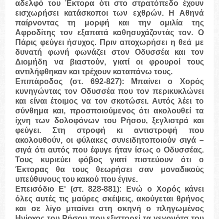
αδελφό του Έκτορα ότι στο στρατόπεδο έχουν
εισχωρήσει κατάσκοποι των εχθρών. Η Αθηνά
παίρνοντας τη μορφή και την ομιλία της
Αφροδίτης τον εξαπατά καθησυχάζοντάς τον. Ο
Πάρις φεύγει ήσυχος. Πριν αποχωρήσει η θεά με
δυνατή φωνή φωνάζει στον Οδυσσέα και τον
Διομήδη να βιαστούν, γιατί οι φρουροί τους
αντιλήφθηκαν και τρέχουν καταπάνω τους.
Επιπάροδος
(στ. 692-827): Μπαίνει ο Χορός
κυνηγώντας τον Οδυσσέα που τον περικυκλώνει
και είναι έτοιμος να τον σκοτώσει. Αυτός λέει το
σύνθημα και, προσποιούμενος ότι ακολουθεί τα
ίχνη των δολοφόνων του Ρήσου, ξεγλιστρά και
φεύγει. Στη στροφή κι αντιστροφή που
ακολουθούν, οι φύλακες συνειδητοποιούν σιγά –
σιγά ότι αυτός που έφυγε ήταν ίσως ο Οδυσσέας.
Τους κυριεύει φόβος γιατί πιστεύουν ότι ο
Έκτορας θα τους θεωρήσει σαν μοναδικούς
υπεύθυνους του κακού που έγινε.
Επεισόδιο Ε'
(στ. 828-881): Ενώ ο Χορός κάνει
όλες αυτές τις μαύρες σκέψεις, ακούγεται θρήνος
και σε λίγο μπαίνει στη σκηνή ο πληγωμένος
Ηνίοχος του Ρήσου που εξιστορεί τα γεγονότα του