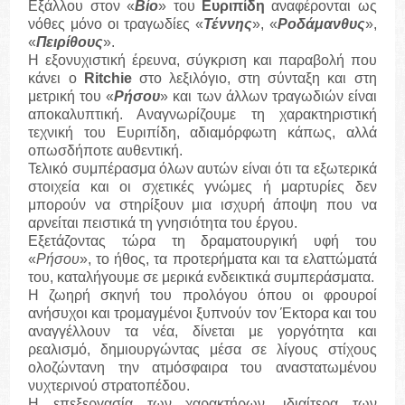
Εξάλλου στον «
Βίο
» του
Ευριπίδη
αναφέρονται ως
νόθες μόνο οι τραγωδίες «
Τέννης
», «
Ροδάμανθυς
»,
«
Πειρίθους
».
Η εξονυχιστική έρευνα, σύγκριση και παραβολή που
κάνει ο
Ritchie
στο λεξιλόγιο, στη σύνταξη και στη
μετρική του «
Ρήσου
» και των άλλων τραγωδιών είναι
αποκαλυπτική. Αναγνωρίζουμε τη χαρακτηριστική
τεχνική του Ευριπίδη, αδιαμόρφωτη κάπως, αλλά
οπωσδήποτε αυθεντική.
Τελικό συμπέρασμα όλων αυτών είναι ότι τα εξωτερικά
στοιχεία και οι σχετικές γνώμες ή μαρτυρίες δεν
μπορούν να στηρίξουν μια ισχυρή άποψη που να
αρνείται πειστικά τη γνησιότητα του έργου.
Εξετάζοντας τώρα τη δραματουργική υφή του
«
Ρήσου
», το ήθος, τα προτερήματα και τα ελαττώματά
του, καταλήγουμε σε μερικά ενδεικτικά συμπεράσματα.
Η ζωηρή σκηνή του προλόγου όπου οι φρουροί
ανήσυχοι και τρομαγμένοι ξυπνούν τον Έκτορα και του
αναγγέλλουν τα νέα, δίνεται με γοργότητα και
ρεαλισμό, δημιουργώντας μέσα σε λίγους στίχους
ολοζώντανη την ατμόσφαιρα του αναστατωμένου
νυχτερινού στρατοπέδου.
Η επεξεργασία των χαρακτήρων, ιδιαίτερα των