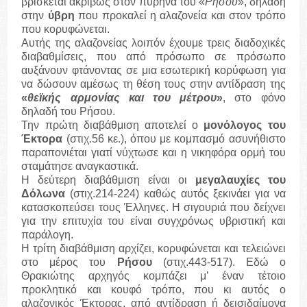
βρίσκεται ακριβώς στον πυρήνα του «
Ρήσου
», δηλαδή
στην
ύβρη
που προκαλεί η αλαζονεία και στον τρόπο
που κορυφώνεται.
Αυτής της αλαζονείας λοιπόν έχουμε τρεις διαδοχικές
διαβαθμίσεις, που από πρόσωπο σε πρόσωπο
αυξάνουν φτάνοντας σε μια εσωτερική κορύφωση για
να δώσουν αμέσως τη θέση τους στην αντίδραση της
«
θεϊκής αρμονίας και του μέτρου
»
, στο φόνο
δηλαδή του Ρήσου.
Την πρώτη διαβάθμιση αποτελεί ο
μονόλογος του
Έκτορα
(στιχ.56 κε.), όπου με κομπασμό ασυνήθιστο
παραπονιέται γιατί νύχτωσε και η νικηφόρα ορμή του
σταμάτησε αναγκαστικά.
Η δεύτερη διαβάθμιση είναι οι
μεγαλαυχίες του
Δόλωνα
(στιχ.214-224) καθώς αυτός ξεκινάει για να
κατασκοπεύσει τους Έλληνες. Η σιγουριά που δείχνει
για την επιτυχία του είναι συγχρόνως υβριστική και
παράλογη.
Η τρίτη διαβάθμιση αρχίζει, κορυφώνεται και τελειώνει
στο μέρος του
Ρήσου
(στιχ.443-517). Εδώ ο
Θρακιώτης αρχηγός κομπάζει μ’ έναν τέτοιο
προκλητικό και κουφό τρόπο, που κι αυτός ο
αλαζονικός Έκτορας, από αντίδραση ή δεισιδαίμονα