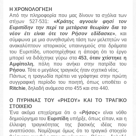
Η ΧΡΟΝΟΛΟΓΗΣΗ
Από την πληροφορία που μας δίνουν τα σχόλια των
στίχων 527-531:
«
Κράτης αγνοείν φησί τον
Ευριπίδην την περί τα μετάρσια θεωρίαν δια το
νέον έτι είναι ότε τον Ρήσον εδίδασκε
»
, και
σύμφωνα με μια συνηθισμένη τάση των μελετητών να
ανακαλύπτουν ιστορικούς υπαινιγμούς στα δράματα
του Ευριπίδη, υποστηρίχθηκε η άποψη ότι το έργο
μπορεί να διδάχτηκε γύρω στα
453, όταν χτίστηκε η
Αμφίπολη
, πόλη που ανήκει στην πατρίδα του
Ρήσου
. Τότε ο μεγάλος τραγικός ήταν σχετικά νέος.
Πάντως η τραγωδία πρέπει να γράφτηκε στην πρώτη
συγγραφική περίοδο του ποιητή, όπως υποθέτει ο
Ritchie
, δηλαδή ανάμεσα στο 455 και στο 440.
Ο ΠΥΡΗΝΑΣ ΤΟΥ «ΡΗΣΟΥ» ΚΑΙ ΤΟ ΤΡΑΓΙΚΟ
ΣΤΟΙΧΕΙΟ
Ένα ακόμα επιχείρημα ότι ο «
Ρήσος
» είναι νόθο
δημιούργημα του
Ευριπίδη
υπήρξε, όπως είπαν, και η
έλλειψη τραγικότητας της βασικής ιδέας που
αναπτύσσει. Νομίζουμε όμως ότι το τραγικό στοιχείο