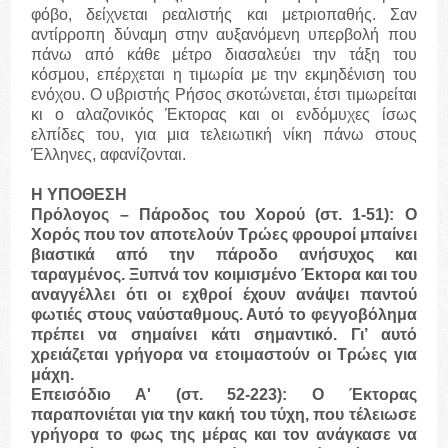
φόβο, δείχνεται ρεαλιστής και μετριοπαθής. Σαν
αντίρροπη δύναμη στην αυξανόμενη υπερβολή που
πάνω από κάθε μέτρο διασαλεύει την τάξη του
κόσμου, επέρχεται η τιμωρία με την εκμηδένιση του
ενόχου. Ο υβριστής Ρήσος σκοτώνεται, έτσι τιμωρείται
κι ο αλαζονικός Έκτορας και οι ενδόμυχες ίσως
ελπίδες του, για μια τελειωτική νίκη πάνω στους
Έλληνες, αφανίζονται.
Η ΥΠΟΘΕΣΗ
Πρόλογος – Πάροδος του Χορού
(στ. 1-51): Ο
Χορός που τον αποτελούν Τρώες φρουροί μπαίνει
βιαστικά από την πάροδο ανήσυχος και
ταραγμένος. Ξυπνά τον κοιμισμένο Έκτορα και του
αναγγέλλει ότι οι εχθροί έχουν ανάψει παντού
φωτιές στους ναύσταθμους. Αυτό το φεγγοβόλημα
πρέπει να σημαίνει κάτι σημαντικό. Γι’ αυτό
χρειάζεται γρήγορα να ετοιμαστούν οι Τρώες για
μάχη.
Επεισόδιο Α'
(στ. 52-223): Ο Έκτορας
παραπονιέται για την κακή του τύχη, που τέλειωσε
γρήγορα το φως της μέρας και τον ανάγκασε να