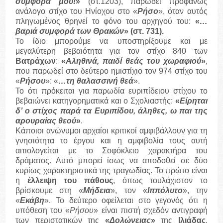
συμφορά μου!
»
(στ.1203), παρωδεί προφανώς
ανάλογο στίχο του Ηνίοχου στο «
Ρήσο
», όταν αυτός
πληγωμένος θρηνεί το φόνο του αρχηγού του:
«
…
βαριά συμφορά των Θρακών
» (στ. 731).
Το ίδιο μπορούμε να υποστηρίξουμε και με
μεγαλύτερη βεβαιότητα για τον στίχο 840 των
Βατράχων
:
«
Αληθινά, παιδί θεάς του χωραφιού
»
,
που παρωδεί στο δεύτερο ημιστίχιο τον 974 στίχο του
«
Ρήσου
»: «
…τη θαλασσινή θεά
».
Το ότι πρόκειται για παρωδία ευριπίδειου στίχου το
βεβαιώνει κατηγορηματικά και ο Σχολιαστής:
«
Είρηται
δ’ ο στίχος παρά τα Ευριπίδου, άληθες, ω παι της
αρουραίας θεού
»
.
Κάποιοι ανώνυμοι αρχαίοι κριτικοί αμφιβάλλουν για τη
γνησιότητα το έργου και η αμφιβολία τους αυτή
αιτιολογείται με το Σοφόκλειο χαρακτήρα του
δράματος. Αυτό μπορεί ίσως να αποδοθεί σε δύο
κυρίως χαρακτηριστικά της τραγωδίας. Το πρώτο είναι
η
έλλειψη του πάθους
, όπως τουλάχιστον το
βρίσκουμε στη «
Μήδεια
», τον «
Ιππόλυτο
», την
«
Εκάβη
». Το δεύτερο οφείλεται στο γεγονός ότι η
υπόθεση του «
Ρήσου
» είναι πιστή σχεδόν αντιγραφή
των περιστατικών της
«
Δολώνειας
»
της
Ιλιάδας
.