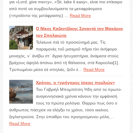
για «Lord, give mercy», «Sir, take it easy», είναι πιο επίκαιρο
από ποτέ να συμβουλευόμαστε τα μεταφράσματα
(=προϊόντα της μετάφρασης) …
Read More
Ο Νίκος Καζαντζάκης Συναντά τον Μακάριο
τον Σπηλαιώτη
Τελείωνε πιὰ τὸ προσκύνημά μας. Τὶς
παραμονὲς τοῦ μισεμοῦ πῆρα τὸν ἀνήφορο
μοναχός, ν᾿ ἀνέβω στ᾿ ἄγρια ἡσυχαστήρια, ἀνάμεσα στοὺς
βράχους ἀψηλὰ ἀπάνω ἀπὸ τὴ θάλασσα, στὰ Καρούλια[1].
Τρυπωμένοι μέσα σὲ σπηλιές, ζοῦν ἐ…
Read More
Χρόνος, ο «γρήγορος ίσκιος πουλιών»
Του Γαβριήλ Μπομπέτση Ήδη από τα πρωτο-
αναγεννησιακά χρόνια κάνουν την εμφάνισή
τους τα πρώτα ρολόγια. Θαρρώ πως όσο ο
άνθρωπος πάσχισε να ελέγξει το χρόνο, τόσο εκείνος
ξεγλιστρούσε. Στην ύπαιθρο του προηγούμενου μόλις…
Read More