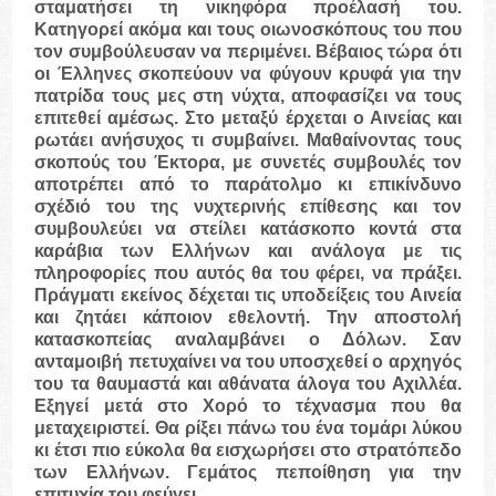
σταματήσει τη νικηφόρα προέλασή του.
Κατηγορεί ακόμα και τους οιωνοσκόπους του που
τον συμβούλευσαν να περιμένει. Βέβαιος τώρα ότι
οι Έλληνες σκοπεύουν να φύγουν κρυφά για την
πατρίδα τους μες στη νύχτα, αποφασίζει να τους
επιτεθεί αμέσως. Στο μεταξύ έρχεται ο Αινείας και
ρωτάει ανήσυχος τι συμβαίνει. Μαθαίνοντας τους
σκοπούς του Έκτορα, με συνετές συμβουλές τον
αποτρέπει από το παράτολμο κι επικίνδυνο
σχέδιό του της νυχτερινής επίθεσης και τον
συμβουλεύει να στείλει κατάσκοπο κοντά στα
καράβια των Ελλήνων και ανάλογα με τις
πληροφορίες που αυτός θα του φέρει, να πράξει.
Πράγματι εκείνος δέχεται τις υποδείξεις του Αινεία
και ζητάει κάποιον εθελοντή. Την αποστολή
κατασκοπείας αναλαμβάνει ο Δόλων. Σαν
ανταμοιβή πετυχαίνει να του υποσχεθεί ο αρχηγός
του τα θαυμαστά και αθάνατα άλογα του Αχιλλέα.
Εξηγεί μετά στο Χορό το τέχνασμα που θα
μεταχειριστεί. Θα ρίξει πάνω του ένα τομάρι λύκου
κι έτσι πιο εύκολα θα εισχωρήσει στο στρατόπεδο
των Ελλήνων. Γεμάτος πεποίθηση για την
επιτυχία του φεύγει.