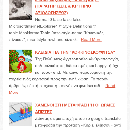
(ΠΑΡΑΤΗΡΗΣΕΙΣ & ΚΡΙΤΗΡΙΟ
ΑΞΙΟΛΟΓΗΣΕΩΣ)
Normal 0 false false false
MicrosoftInternetExplorer4 /* Style Definitions */
table.MsoNormalTable {mso-style-name:"Κανονικός
πίνακας"; mso-tstyle-rowband-size:0…
Read More
ΚΛΕΙΔΙΑ ΓΙΑ ΤΗΝ "ΚΟΚΚΙΝΟΣΚΟΥΦΙΤΣΑ"
Της Πολύμνιας ΑγγελοπούλουΑνθρωποφαγία,
σεξουαλικότητα, διδακτισμός και happy -ή όχι
και τόσο- end. Με κοινό παρονομαστή την
πορεία ενός κοριτσιού προς την ενηλικίωση. Το παρόν
άρθρο έχει διττή στόχευση: αφενός να φωτίσει εκδ…
Read
More
ΧΑΜΕΝΟΙ ΣΤΗ ΜΕΤΑΦΡΑΣΗ Ή ΟΙ ΩΡΑΙΕΣ
ΑΠΙΣΤΕΣ
Ζώντας σε μια εποχή όπου το google translate
μεταφράζει την πρόταση «Κύριε, ελέησον» αντί