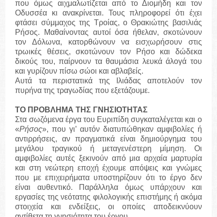
που όμως αιχμαλωτίζεται από το Διομήδη και τον
Οδυσσέα κι ανακρίνεται. Τους πληροφορεί ότι έχει
φτάσει σύμμαχος της Τροίας, ο Θρακιώτης βασιλιάς
Ρήσος. Μαθαίνοντας αυτοί όσα ήθελαν, σκοτώνουν
τον Δόλωνα, κατορθώνουν να εισχωρήσουν στις
τρωικές θέσεις, σκοτώνουν τον Ρήσο και δώδεκα
δικούς του, παίρνουν τα θαυμάσια λευκά άλογά του
και γυρίζουν πίσω σώοι και αβλαβείς.
Αυτά τα περιστατικά της Ιλιάδας αποτελούν τον
πυρήνα της τραγωδίας που εξετάζουμε.
ΤΟ ΠΡΟΒΛΗΜΑ ΤΗΣ ΓΝΗΣΙΟΤΗΤΑΣ
Στα σωζόμενα έργα του Ευριπίδη συγκαταλέγεται και ο
«
Ρήσος
», που γι’ αυτόν διατυπώθηκαν αμφιβολίες ή
αντιρρήσεις, αν πραγματικά είναι δημιούργημα του
μεγάλου τραγικού ή μεταγενέστερη μίμηση. Οι
αμφιβολίες αυτές ξεκινούν από μια αρχαία μαρτυρία
και στη νεώτερη εποχή έχουμε απόψεις και γνώμες
που με επιχειρήματα υποστηρίζουν ότι το έργο δεν
είναι αυθεντικό. Παράλληλα όμως υπάρχουν και
εργασίες της νεότατης φιλολογικής επιστήμης ή ακόμα
στοιχεία και ενδείξεις, οι οποίες αποδεικνύουν
αντίθετα τη γνησιότητα του έργου.