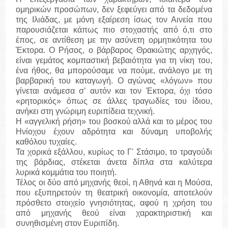
ομηρικών προσώπων, δεν ξεφεύγει από τα δεδομένα
της Ιλιάδας, με μόνη εξαίρεση ίσως τον Αινεία που
παρουσιάζεται κάπως πιο στοχαστής από ό,τι στο
έπος, σε αντίθεση με την ασύνετη ορμητικότητα του
Έκτορα. Ο Ρήσος, ο βάρβαρος Θρακιώτης αρχηγός,
είναι γεμάτος κομπαστική βεβαιότητα για τη νίκη του,
ένα ήθος, θα μπορούσαμε να πούμε, ανάλογο με τη
βαρβαρική του καταγωγή. Ο αγώνας «λόγων» που
γίνεται ανάμεσα σ’ αυτόν και τον Έκτορα, όχι τόσο
«ρητορικός» όπως σε άλλες τραγωδίες του ίδιου,
ανήκει στη γνώριμη ευριπίδεια τεχνική.
Η «αγγελική ρήση» του βοσκού αλλά και το μέρος του
Ηνίοχου έχουν αδρότητα και δύναμη υποβολής
καθόλου τυχαίες.
Τα χορικά εξάλλου, κυρίως το Γ' Στάσιμο, το τραγούδι
της βάρδιας, στέκεται άνετα δίπλα στα καλύτερα
λυρικά κομμάτια του ποιητή.
Τέλος οι δύο από μηχανής θεοί, η Αθηνά και η Μούσα,
που εξυπηρετούν τη θεατρική οικονομία, αποτελούν
πρόσθετο στοιχείο γνησιότητας, αφού η χρήση του
από μηχανής θεού είναι χαρακτηριστική και
συνηθισμένη στον Ευριπίδη.