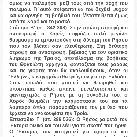
όμως να πολεμήσει μαζί τους από την αρχή του
πολέμου. Γι’ αυτό σκέφτεται να τον δεχθεί ψυχρά
και να αρνηθεί τη βοήθειά του. Μεταπείθεται όμως
από το Χορό και το βοσκό.
Στάσιμο Β'
(στ. 342-388): Στην πρώτη στροφή και
αντιστροφή ο Χορός εκφράζει πολύ μεγάλο
θαυμασμό κι εμπιστοσύνη στη δύναμη του Ρήσου
που τον βλέπει σαν ελευθερωτή. Στη δεύτερη
στροφή και αντιστροφή, βέβαιος για τον οριστικό
λυτρωμό της Τροίας, αποτέλεσμα της βοήθειας
του Θρακιώτη αρχηγού, φαντάζεται τους χορούς
και τις γιορτές που θα ακολουθήσουν, όταν οι
Έλληνες κυνηγημένοι θα φεύγουν για την Ελλάδα.
Στην επωδό που μπορεί να θεωρηθεί και
υπόρχημα, καθώς μπαίνει μεγαλοπρεπής και
φανταχτερός ο Ρήσος με τη συνοδεία του, ο
Χορός θαυμάζει την κορμοστασιά του και τα
λαμπερά όπλα, παρομοιάζοντάς τον με θεό που
έρχεται να ανακουφίσει την Τροία.
Επεισόδιο Γ'
(στ. 389-526): Ο Ρήσος χαιρετά τον
Έκτορα φιλικά και του λέει για το σκοπό που ήρθε.
Ο Έκτορας τον κατηγορεί για αχαριστία και