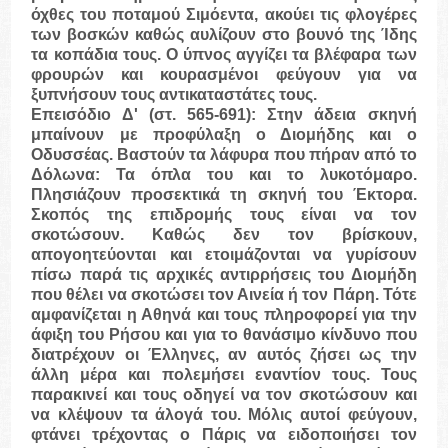
όχθες του ποταμού Σιμόεντα, ακούει τις φλογέρες
των βοσκών καθώς αυλίζουν στο βουνό της Ίδης
τα κοπάδια τους. Ο ύπνος αγγίζει τα βλέφαρα των
φρουρών και κουρασμένοι φεύγουν για να
ξυπνήσουν τους αντικαταστάτες τους.
Επεισόδιο Δ'
(στ. 565-691): Στην άδεια σκηνή
μπαίνουν με προφύλαξη ο Διομήδης και ο
Οδυσσέας. Βαστούν τα λάφυρα που πήραν από το
Δόλωνα: Τα όπλα του και το λυκοτόμαρο.
Πλησιάζουν προσεκτικά τη σκηνή του Έκτορα.
Σκοπός της επιδρομής τους είναι να τον
σκοτώσουν. Καθώς δεν τον βρίσκουν,
απογοητεύονται και ετοιμάζονται να γυρίσουν
πίσω παρά τις αρχικές αντιρρήσεις του Διομήδη
που θέλει να σκοτώσει τον Αινεία ή τον Πάρη. Τότε
αμφανίζεται η Αθηνά και τους πληροφορεί για την
άφιξη του Ρήσου και για το θανάσιμο κίνδυνο που
διατρέχουν οι Έλληνες, αν αυτός ζήσει ως την
άλλη μέρα και πολεμήσει εναντίον τους. Τους
παρακινεί και τους οδηγεί να τον σκοτώσουν και
να κλέψουν τα άλογά του. Μόλις αυτοί φεύγουν,
φτάνει τρέχοντας ο Πάρις να ειδοποιήσει τον