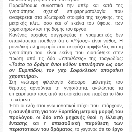
Παραθέτουμε συνοπτικά την υπέρ και κατά της
γνησιότητας σχετική επιχειρηματολογία που
αναφέρεται στα εξωτερικά στοιχεία της τεχνικής, της
μετρικής κλπ., όσο και σ’ εκείνα του ύφους, των
χαρακτήρων και της δομής του έργου.
Κανένας αρχαίος συγγραφέας ή γραμματικός δεν
υπαινίσσεται πουθενά ότι ο «
Ρήσος
» είναι νόθος. Η
μοναδική πληροφορία που εκφράζει αμφιβολίες για τη
γνησιότητά του, είναι εκείνη που διασώθηκε στην
πρώτη από τις δύο «
Υποθέσεις
» της τραγωδίας:
«
Τούτο το δράμα ένιοι νόθον υπενόησαν ως ουκ
ον Ευριπίδου, τον γαρ Σοφόκλειον υποφαίνει
χαρακτήρα
».
Στη νεώτερη φιλολογία διάφοροι μελετητές του
θέματος αρνούνται τη γνησιότητα, αντλώντας τα
επιχειρήματά τους από τα στοιχεία που παρέχει το ίδιο
το κείμενο.
Έτσι οι ελάχιστοι γνωμοδοτικοί στίχοι που υπάρχουν,
η
ασυνήθιστη για τον Ευριπίδη μετρική μορφή του
προλόγου,
οι
δύο από μηχανής θεοί
, η
έλλειψη
έντασης
και η
επεισοδιακή παράθεση των
περιστατικών του δράματος
, το γεγονός ότι
το έργο