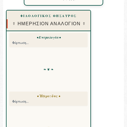
ΦΙΛΟΛΟΓΙΚΟΣ ΘΗΣΑΥΡΟΣ
☿ ΗΜΕΡΗΣΙΟΝ ΑΝΑΛΟΓΙΟΝ ☿
• Ετυμολογία •
Φόρτωση...
❧ ❦ ❧
• Ἤξερες ὅτι; •
Φόρτωση...