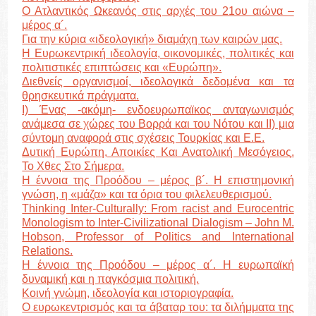
Ο Ατλαντικός Ωκεανός στις αρχές του 21ου αιώνα –
μέρος α´.
Για την κύρια «ιδεολογική» διαμάχη των καιρών μας.
Η Ευρωκεντρική ιδεολογία, οικονομικές, πολιτικές και
πολιτιστικές επιπτώσεις και «Ευρώπη».
Διεθνείς οργανισμοί, ιδεολογικά δεδομένα και τα
θρησκευτικά πράγματα.
I) Ένας -ακόμη- ενδοευρωπαϊκος ανταγωνισμός
ανάμεσα σε χώρες του Βορρά και του Νότου και II) μια
σύντομη αναφορά στις σχέσεις Τουρκίας και Ε.Ε.
Δυτική Ευρώπη, Αποικίες Και Ανατολική Μεσόγειος.
Το Χθες Στο Σήμερα.
Η έννοια της Προόδου – μέρος β´. Η επιστημονική
γνώση, η «μάζα» και τα όρια του φιλελευθερισμού.
Thinking Inter-Culturally: From racist and Eurocentric
Monologism to Inter-Civilizational Dialogism – John M.
Hobson, Professor of Politics and International
Relations.
Η έννοια της Προόδου – μέρος α´. Η ευρωπαϊκή
δυναμική και η παγκόσμια πολιτική.
Κοινή γνώμη, ιδεολογία και ιστοριογραφία.
Ο ευρωκεντρισμός και τα άβαταρ του: τα διλήμματα της