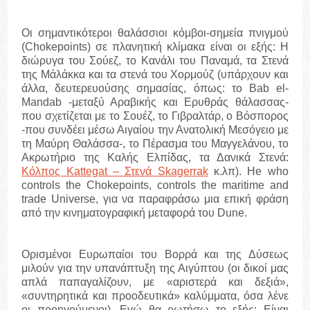
Οι σημαντικότεροι θαλάσσιοι κόμβοι-σημεία πνιγμού
(Chokepoints) σε πλανητική κλίμακα είναι οι εξής: Η
διώρυγα του Σούεζ, το Κανάλι του Παναμά, τα Στενά
της Μάλάκκα και τα στενά του Χορμούζ (υπάρχουν και
άλλα, δευτερευούσης σημασίας, όπως: το Bab el-
Mandab -μεταξύ Αραβικής και Ερυθράς θάλασσας-
που σχετίζεται με το Σουέζ, το Γιβραλτάρ, o Βόσπορος
-που συνδέει μέσω Αιγαίου την Ανατολική Μεσόγειο με
τη Μαύρη Θαλάσσα-, το Πέρασμα του Μαγγελάνου, το
Ακρωτήριο της Καλής Ελπίδας, τα Δανικά Στενά:
Κόλπος Kattegat – Στενά Skagerrak
κ.λπ). He who
controls the Chokepoints, controls the maritime and
trade Universe, για να παραφράσω μια επική φράση
από την κινηματογραφική μεταφορά του Dune.
Ορισμένοι Ευρωπαίοι του Βορρά και της Δύσεως
μιλούν για την υπανάπτυξη της Αιγύπτου (οι δικοί μας
απλά παπαγαλίζουν, με «αριστερά και δεξιά»,
«συντηρητικά και προοδευτικά» καλύμματα, όσα λένε
οι προηγούμενοι). Εγώ θα ρωτήσω το εξής: Είναι