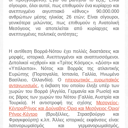
σίγουροι, όλοι αυτοί, πως επιθυμούν ένα κυρίαρχο και
ανεπτυγμένο αιγυπτιακό «έθνος» 90.000.000
ανθρώπων μέσης ηλικίας 26 ετών; Είναι σίγουροι,
γενικότερα μιλώντας, πως επιθυμούν η Ανατολική
Μεσόγειος να αποτελείται από κυρίαρχες και
ανεπτυγμένες πολιτικές οντότητες;
Η αντίθεση Βορρά-Νότου έχει πολλές διαστάσεις και
μορφές, ιστορικά. Ανεπτυγμένοι και αναπτυσσόμενοι.
Διπολικοί «εχθροί» και «Τρίτος Κόσμος». «Δύση» και
«Υπόλοιποι». Νότος και Βορράς της ατλαντικής
Ευρώπης (Πορτογαλία, Ισπανία, Γαλλία, Ηνωμένο
Βασίλειο, Ολλανδία). Ο
ηπειρωτικός ευρωπαϊκός
ανταγωνισμός
, η έκβαση του οποίου έληξε υπέρ των
χωρών του Βορρά (Αγγλία, Γερμανία και Ρωσία) και
εις βάρος των χωρών του Νότου (Γαλλία, Αυστρία και
Τουρκία). Η αντιστροφή της σχέσης
Μεσογείος-
Κέντρο/Ρήνος και Δούναβης-Όριο και Μεσόγειος-Όριο/
Ρήνος-Κέντρο
(Βρυξέλλες, Στρασβούργο και
Φραγκφούρτη) κ.λπ. Άλλες ιστορικές εκφάνσεις είναι:
λατινορωμαϊσμός και γερμανορωμαϊσμός,