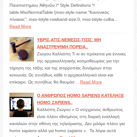
Πανεπιστημίου Ἀθηνῶν /* Style Definitions */
table.MsoNormalTable {mso-style-name:"Κανονικός
πίνακας"; mso-tstyle-rowband-size:0; mso-tstyle-colba…
Read More
ΥΒΡΙΣ-ΑΤΙΣ-ΝΕΜΕΣΙΣ-ΤΙΣΙΣ: ΜΗ
ΑΝΑΣΤΡΕΨΙΜΗ ΠΟΡΕΙΑ..
Ζιώγου Καλλιόπη Τι κι αν πρόκειται για έννοιες
της αρχαιοελληνικής κοσμοθεωρίας για την
τήρηση της τάξης και της ισορροπίας δυνάμεων στην
κοινωνία; Ως συνήθως κάθε τι αρχαιοελληνικό είναι και
επίκαιρο. Ως συνήθως θα θαυμάσ…
Read More
Ο ΑΝΘΡΩΠΟΣ HOMO SAPIENS ΚΑΤΕΛΗΞΕ
HOMO ZAPIENS..
Καλλιόπη Ζιώγου « Ο σύγχρονος άνθρωπος
είναι πλέον εθισμένος στη διαρκή εναλλαγή
καναλιών στην οθόνη της τηλεόρασης..Δεν μιλάμε πλέον για
homo sapiens αλλά για homo zapiens ». Τα λόγια αυτά