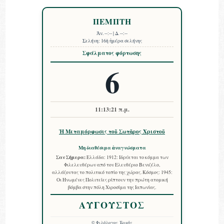
ΠΕΜΠΤΗ
Ἀν.
--:--
| Δ.
--:--
Σελήνη:
16ὴ ἡμέρα σελήνης
Σφάλματος φόρτωσης
6
11:13:22 π.μ.
Ἡ Μεταμόρφωσις τοῦ Σωτῆρος Χριστοῦ
Μη διαθέσιμα ἀναγνώσματα
Σαν Σήμερα:
Ελλάδα: 1912: Ιδρύεται το κόμμα των
Φιλελευθέρων από τον Ελευθέριο Βενιζέλο,
αλλάζοντας το πολιτικό τοπίο της χώρας. Κόσμος: 1945:
Οι Ηνωμένες Πολιτείες ρίπτουν την πρώτη ατομική
βόμβα στην πόλη Χιροσίμα της Ιαπωνίας.
ΑΥΓΟΥΣΤΟΣ
©
Φιλόλογος Ἑρμῆς