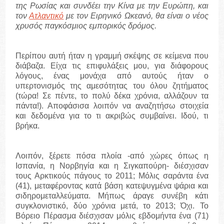
της Ρωσίας και συνδέει την Κίνα με την Ευρώπη, και
τον
Ατλαντικό
με τον Ειρηνικό Ωκεανό, θα είναι ο νέος
χρυσός παγκόσμιος εμπορικός δρόμος.
Περίπου αυτή ήταν η γραμμή σκέψης σε κείμενα που
διάβαζα. Είχα τις επιφυλάξεις μου, για διάφορους
λόγους, ένας μονάχα από αυτούς ήταν ο
υπερτονισμός της αμεσότητας του όλου ζητήματος
(τώρα! Σε πέντε, το πολύ δέκα χρόνια, αλλάζουν τα
πάντα!). Αποφάσισα λοιπόν να αναζητήσω στοιχεία
και δεδομένα για το τι ακριβώς συμβαίνει. Ιδού, τι
βρήκα.
Λοιπόν, ξέρετε πόσα πλοία -από χώρες όπως η
Ισπανία, η Νορβηγία και η Σιγκαπούρη- διέσχισαν
τους Αρκτικούς πάγους το 2011; Μόλις σαράντα ένα
(41), μεταφέροντας κατά βάση κατεψυγμένα ψάρια και
σιδηρομεταλλεύματα. Μήπως άραγε συνέβη κάτι
συγκλονιστικό, δύο χρόνια μετά, το 2013; Όχι. Το
Βόρειο Πέρασμα διέσχισαν μόλις εβδομήντα ένα (71)