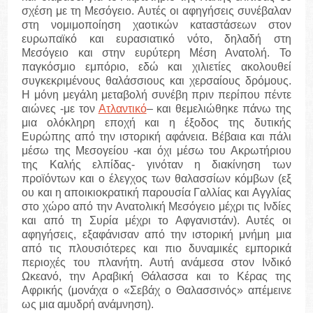
σχέση με τη Μεσόγειο. Αυτές οι αφηγήσεις συνέβαλαν
στη νομιμοποίηση χαοτικών καταστάσεων στον
ευρωπαϊκό και ευρασιατικό νότο, δηλαδή στη
Μεσόγειο και στην ευρύτερη Μέση Ανατολή. Το
παγκόσμιο εμπόριο, εδώ και χιλιετίες ακολουθεί
συγκεκριμένους θαλάσσιους και χερσαίους δρόμους.
Η μόνη μεγάλη μεταβολή συνέβη πριν περίπου πέντε
αιώνες -με τον
Ατλαντικό
– και θεμελιώθηκε πάνω της
μια ολόκληρη εποχή και η έξοδος της δυτικής
Ευρώπης από την ιστορική αφάνεια. Βέβαια και πάλι
μέσω της Μεσογείου -και όχι μέσω του Ακρωτήριου
της Καλής ελπίδας- γινόταν η διακίνηση των
προϊόντων και ο έλεγχος των θαλασσίων κόμβων (εξ
ου και η αποικιοκρατική παρουσία Γαλλίας και Αγγλίας
στο χώρο από την Ανατολική Μεσόγειο μέχρι τις Ινδίες
και από τη Συρία μέχρι το Αφγανιστάν). Αυτές οι
αφηγήσεις, εξαφάνισαν από την ιστορική μνήμη μια
από τις πλουσιότερες και πιο δυναμικές εμπορικά
περιοχές του πλανήτη. Αυτή ανάμεσα στον Ινδικό
Ωκεανό, την Αραβική Θάλασσα και το Κέρας της
Αφρικής (μονάχα ο «Σεβάχ ο Θαλασσινός» απέμεινε
ως μια αμυδρή ανάμνηση).