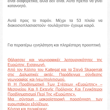
είναι διαφορετικά, αλλά δεν είναι. Αυτό πρέπει να γίνει
κατανοητό.
Αυτά προς το παρόν. Μέχρι τα 53 πλοία να
διακοσιοπλασιαστούν -τουλάχιστον- έχουμε καιρό.
Για περαιτέρω ιχνηλάτηση και πληρέστερη προοπτική
Θάλασσες και γεωγραφικές λειτουργικότητες της
Ευρώπης. Εισαγωγή.
Από τον Κόλπο του Kattegat και τα Στενά Skagerrak
στις Δαλματικές ακτές. Παράδειγμα σύνδεσης
γεωγραφίας και (γεω)πολιτισμού.
II) Η Προβληματική Των Σχέσεων «Ευρώπης» –
Μεσογείου Και I) Εκτενής Πρόλογος Και Γενικότεροι
Προβληματισμοί Περί Της «Ευρώπης».
Μια σύντομη μακροϊστορική προσέγγιση των
ευρωπαϊκών εξελίξεων.
Κέντρα και περιφέρειες.