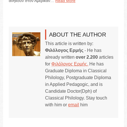
ανήκουν στον Αμερικαν…
Read More
ABOUT THE AUTHOR
This article is written by:
Φιλόλογος Ερμής
- He has
already written
over 2.200
articles
for
Φιλόλογος Ερμής.
He has
Graduate Diploma in Classical
Philology, Postgraduate Diploma
in Applied Pedagogic, and is
Candidate Doctor(Dph) of
Classical Philology. Stay touch
with him or
email
him