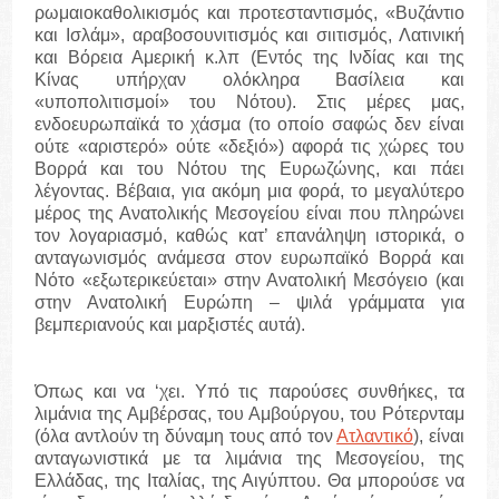
ρωμαιοκαθολικισμός και προτεσταντισμός, «Βυζάντιο
και Ισλάμ», αραβοσουνιτισμός και σιιτισμός, Λατινική
και Βόρεια Αμερική κ.λπ (Εντός της Ινδίας και της
Κίνας υπήρχαν ολόκληρα Βασίλεια και
«υποπολιτισμοί» του Νότου). Στις μέρες μας,
ενδοευρωπαϊκά το χάσμα (το οποίο σαφώς δεν είναι
ούτε «αριστερό» ούτε «δεξιό») αφορά τις χώρες του
Βορρά και του Νότου της Ευρωζώνης, και πάει
λέγοντας. Βέβαια, για ακόμη μια φορά, το μεγαλύτερο
μέρος της Ανατολικής Μεσογείου είναι που πληρώνει
τον λογαριασμό, καθώς κατ’ επανάληψη ιστορικά, ο
ανταγωνισμός ανάμεσα στον ευρωπαϊκό Βορρά και
Νότο «εξωτερικεύεται» στην Ανατολική Μεσόγειο (και
στην Ανατολική Ευρώπη – ψιλά γράμματα για
βεμπεριανούς και μαρξιστές αυτά).
Όπως και να ‘χει. Υπό τις παρούσες συνθήκες, τα
λιμάνια της Αμβέρσας, του Αμβούργου, του Ρότερνταμ
(όλα αντλούν τη δύναμη τους από τον
Ατλαντικό
), είναι
ανταγωνιστικά με τα λιμάνια της Μεσογείου, της
Ελλάδας, της Ιταλίας, της Αιγύπτου. Θα μπορούσε να