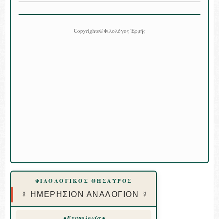
Copyrights@Φιλολόγος Ἑρμῆς
ΦΙΛΟΛΟΓΙΚΟΣ ΘΗΣΑΥΡΟΣ
☿ ΗΜΕΡΗΣΙΟΝ ΑΝΑΛΟΓΙΟΝ ☿
• Ετυμολογία •