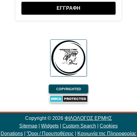
ΕΓΓΡΑΦΗ
COPYRIGHTED
Copyright ©
2026
ΦΙΛΟΛΟΓΟΣ ΕΡΜΗΣ
Sitemap
|
Widgets
|
Custom Search
|
Cookies
Donations
|
Ὃροι / Προυποθέσεις
|
Κοινωνία της Πληροφορίας