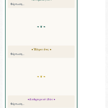
Φόρτωση...
❧ ❦ ❧
• Ἤξερες ὅτι; •
Φόρτωση...
❧ ❦ ❧
• Καθημερινός Βίος •
Φόρτωση...