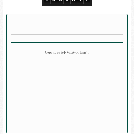
Copyrights@Φιλολόγος Ἑρμῆς