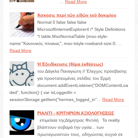
…
Read More
Ἀσκησις περί τῶν εἰδῶν τοῦ δοκιμίου
Normal 0 false false false
MicrosoftInternetExplorer4 /* Style Definitions
*/ table.MsoNormalTable {mso-style-
name:"Κανονικός πίνακας"; mso-tstyle-rowband-size:0; …
Read More
Ἡ Ἐξειδίκευσις (θέμα ἐκθέσεως)
του Δάγκλα Παναγιώτη // Έλεγχος πρόσβασης
για προστατευμένες σελίδες του Ερμή
document.addEventListener("DOMContentLoa
ded", function() { var isLoggedIn =
sessionStorage.getItem("hermes_logged_in"…
Read More
ΡΙΑΛΙΤΙ - ΚΡΙΤΗΡΙΟΝ ΑΞΙΟΛΟΓΗΣΕΩΣ
επιμελεία τηςΔήμητρας Φυτιλή Τα reality
βλάπτουν σοβαρά την υγεία... των
πρωταγωνιστών τους, οδηγώντας συχνά σε