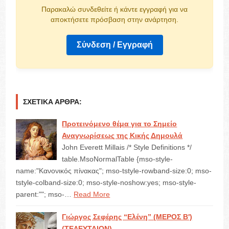
Παρακαλώ συνδεθείτε ή κάντε εγγραφή για να
αποκτήσετε πρόσβαση στην ανάρτηση.
Σύνδεση / Εγγραφή
ΣΧΕΤΙΚΆ ΆΡΘΡΑ:
Προτεινόμενο θέμα για το Σημείο
Αναγνωρίσεως της Κικής Δημουλά
John Everett Millais /* Style Definitions */
table.MsoNormalTable {mso-style-
name:"Κανονικός πίνακας"; mso-tstyle-rowband-size:0; mso-
tstyle-colband-size:0; mso-style-noshow:yes; mso-style-
parent:""; mso-…
Read More
Γιώργος Σεφέρης “Ελένη” (ΜΕΡΟΣ Β')
(ΤΕΛΕΥΤΑΙΟΝ)