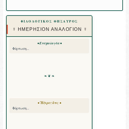
ΦΙΛΟΛΟΓΙΚΟΣ ΘΗΣΑΥΡΟΣ
☿ ΗΜΕΡΗΣΙΟΝ ΑΝΑΛΟΓΙΟΝ ☿
• Ετυμολογία •
Φόρτωση...
❧ ❦ ❧
• Ἤξερες ὅτι; •
Φόρτωση...