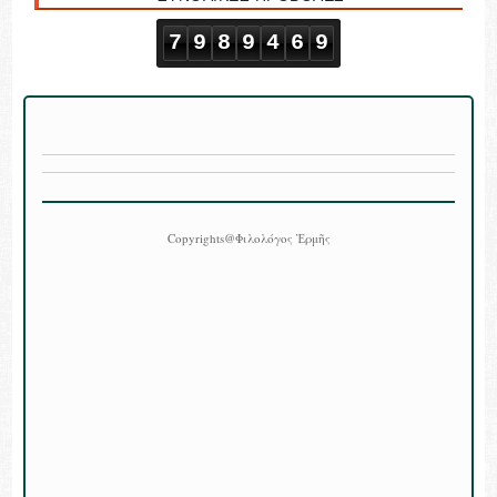
7
9
8
9
4
6
9
Copyrights@Φιλολόγος Ἑρμῆς