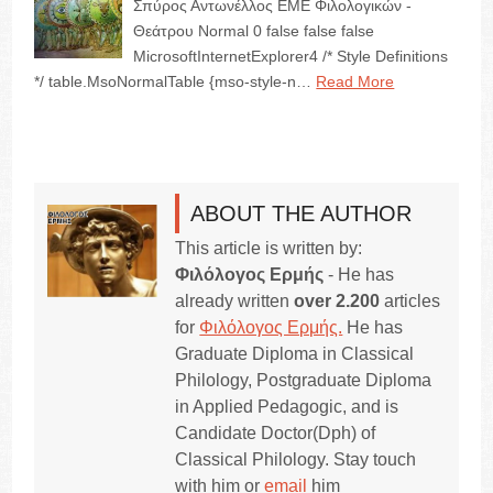
Σπύρος Αντωνέλλος ΕΜΕ Φιλολογικών -
Θεάτρου Normal 0 false false false
MicrosoftInternetExplorer4 /* Style Definitions
*/ table.MsoNormalTable {mso-style-n…
Read More
ABOUT THE AUTHOR
This article is written by:
Φιλόλογος Ερμής
- He has
already written
over 2.200
articles
for
Φιλόλογος Ερμής.
He has
Graduate Diploma in Classical
Philology, Postgraduate Diploma
in Applied Pedagogic, and is
Candidate Doctor(Dph) of
Classical Philology. Stay touch
with him or
email
him