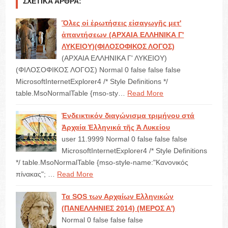
ΣΧΕΤΙΚΆ ΆΡΘΡΑ:
Ὅλες οἱ ἐρωτήσεις εἰσαγωγῆς μετ'
ἀπαντήσεων (ΑΡΧΑΙΑ ΕΛΛΗΝΙΚΑ Γ'
ΛΥΚΕΙΟΥ)(ΦΙΛΟΣΟΦΙΚΟΣ ΛΟΓΟΣ)
(ΑΡΧΑΙΑ ΕΛΛΗΝΙΚΑ Γ' ΛΥΚΕΙΟΥ)
(ΦΙΛΟΣΟΦΙΚΟΣ ΛΟΓΟΣ) Normal 0 false false false
MicrosoftInternetExplorer4 /* Style Definitions */
table.MsoNormalTable {mso-sty…
Read More
Ἐνδεικτικόν διαγώνισμα τριμήνου στά
Ἀρχαία Ἑλληνικά τῆς Ἀ Λυκείου
user 11.9999 Normal 0 false false false
MicrosoftInternetExplorer4 /* Style Definitions
*/ table.MsoNormalTable {mso-style-name:"Κανονικός
πίνακας"; …
Read More
Τα SOS των Αρχαίων Ελληνικών
(ΠΑΝΕΛΛΗΝΙΕΣ 2014) (ΜΕΡΟΣ Α')
Normal 0 false false false