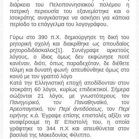
διάρκεια του Πελοποννησιακού πολέμου η
πατρική περιουσία του εξανεμίστηκε και ο
Ισοκράτης αναγκάστηκε να ασκήσει για κάποια
περίοδο το επάγγελμα του λογογράφου.
Γύρω στο 390 π.Χ. δημιούργησε τη δική του
ρητορική σχολή και διακρίθηκε ως σπουδαίος
ρητοροδιδάσκαλος
[1]
. Συνέγραψε αρκετούς
λόγους, ο ίδιος όμως δεν εκφώνησε ποτέ
κανέναν, διότι, όπως παραδεχόταν, δε διέθετε
τόλμη και δυνατή φωνή· απευθύνθηκε όμως στο
κοινό με τον γραπτό λόγο
Κατά την Ελληνιστική εποχή αποδίδονταν στον
Ισοκράτη 60 λόγοι, κυρίως επιδεικτικοί. Σήμερα
σώζονται 21 λόγοι, με γνωστότερους τον
Πανηγυρικό,
τον
Παναθηναϊκό,
τον
Άρεοπαγιτικό,
τον
Περί άντιδόσεως,
τον
Περί
ειρήνης
κ.ά. Έγραψε επίσης επιστολές αξίζει να
αναφέρουμε τη Β' Επιστολή του, η οποία
γράφτηκε το 344 π.Χ και απευθύνεται στον
βασιλιά της Μακεδονίας Φίλιππο.