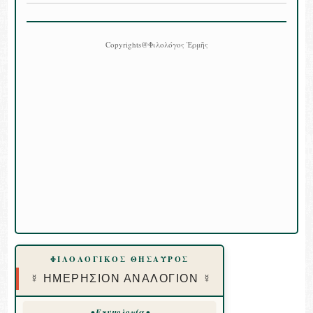
Copyrights@Φιλολόγος Ἑρμῆς
ΦΙΛΟΛΟΓΙΚΟΣ ΘΗΣΑΥΡΟΣ
☿ ΗΜΕΡΗΣΙΟΝ ΑΝΑΛΟΓΙΟΝ ☿
• Ετυμολογία •