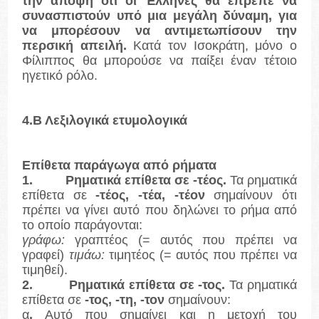
την άποψη ότι οι Έλληνες θα έπρεπε να
συνασπιστούν υπό μια μεγάλη δύναμη, για
να μπορέσουν να αντιμετωπίσουν την
περσική απειλή.
Κατά τον Ισοκράτη, μόνο ο
Φίλιππος θα μπορούσε να παίξει έναν τέτοιο
ηγετικό ρόλο.
4.
Β Λεξιλογικά ετυμολογικά
Επίθετα παράγωγα από ρήματα
1.
Ρηματικά επίθετα σε -τέος.
Τα ρηματικά
επίθετα σε
-τέος, -τέα, -τέον
σημαίνουν ότι
πρέπει να γίνει αυτό που δηλώνει το ρήμα από
το οποίο παράγονται:
γράφω:
γραπτέος (= αυτός που πρέπει να
γραφεί)
τιμάω:
τιμητέος (= αυτός που πρέπει να
τιμηθεί).
2.
Ρηματικά επίθετα σε -τος.
Τα ρηματικά
επίθετα σε
-τος, -
τη
, -τον
σημαίνουν:
α
.
Αυτό που σημαίνει και η μετοχή του