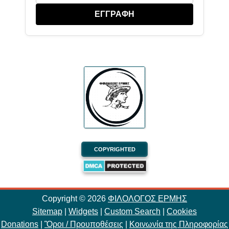
ΕΓΓΡΑΦΗ
COPYRIGHTED
Copyright ©
2026
ΦΙΛΟΛΟΓΟΣ ΕΡΜΗΣ
Sitemap
|
Widgets
|
Custom Search
|
Cookies
Donations
|
Ὃροι / Προυποθέσεις
|
Κοινωνία της Πληροφορίας