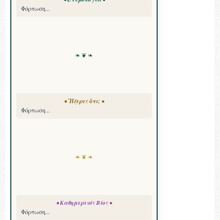
Φόρτωση...
❧ ❦ ❧
• Ἤξερες ὅτι; •
Φόρτωση...
❧ ❦ ❧
• Καθημερινός Βίος •
Φόρτωση...