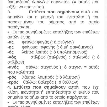
θαυμάζεται)
έπαινέω:
επαινετός (= αυτός που
αξίζει να επαινείται).
3.
Επίθετα που σημαίνουν
αυτό που
σημαίνει και η μετοχή του ενεστώτα ή του
παρακειμένου του ρήματος από το οποίο
παράγονται.
•
Οι πιο συνηθισμένες καταλήξεις των επιθέτων
αυτών είναι:
-ας
φεύγω: φυγάς (: ό φεύγων)
-ης
φαίνομαι: αφανής (: ό μή φαινόμενος)
-ός
λείπω: λοιπός (: ό υπολειπόμενος)
-νός
στίλβω: (στιλβνός) : στιλπνός (: ό
στίλβων)
-ανός
στέγω: στεγανός (: ό στέγων = αυτός
που καλύπτει)
-ρός
λάμπω: λαμπρός (: ό λάμπων)
-ερός
θάλλω: θαλερός (: ό θάλλων)
4. Επίθετα που σημαίνουν
αυτόν που έχει
κλίση, ικανότητα ή επιτηδειότητα σ' εκείνο που
σημαίνει το ρήμα από το οποίο παράγονται.
•
Οι πιο συνηθισμένες καταλήξεις των επιθέτων