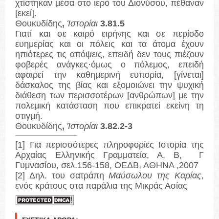
χτίστηκαν μέσα στο ιερό του Διονύσου, πέθαναν
[εκεί].
Θουκυδίδης
,
Ίστορίαι
3.81.5
Γιατί και σε καιρό ειρήνης και σε περίοδο
ευημερίας και οι πόλεις και τα άτομα έχουν
ηπιότερες τις απόψεις, επειδή δεν τους πιέζουν
φοβερές ανάγκες·όμως ο πόλεμος, επειδή
αφαιρεί την καθημερινή ευπορία, [γίνεται]
δάσκαλος της βίας και εξομοιώνει την ψυχική
διάθεση των περισσοτέρων [ανθρώπων] με την
πολεμική κατάσταση που επικρατεί εκείνη τη
στιγμή.
Θουκυδίδης
,
Ίστορίαι
3.82.2-3
[1]
Για περισσότερες πληροφορίες Ιστορία της
Αρχαίας Ελληνικής Γραμματεία, Α, Β, Γ
Γυμνασίου, σελ.156-158, ΟΕΔΒ, ΑΘΗΝΑ ,2007
[2]
Δηλ. του σατράπη
Μαύσωλου της Καρίας
,
ενός κράτους στα παράλια της Μικράς Ασίας