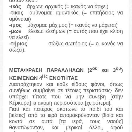
αυτών είναι:
-ικός
άρχων: αρχικός (= ικανός να άρχει)
-τικος
αμύνομαι: αμυντικός (= επιτήδειος να
αμύνεται)
-ιμος
μάχομαι: μάχιμος (= ικανός να μάχεται)
-μων
έλεέω: ελεήμων (= αυτός που έχει κλίση
να ελεεί)
-τήριος
σώζω: σωτήριος (= ο ικανός να
σώζει).
ου
ου
ΜΕΤΑΦΡΑΣΗ ΠΑΡΑΛΛΗΛΩΝ (2
και 3
)
Ης
ΚΕΙΜΕΝΩΝ 4
ΕΝΟΤΗΤΑΣ
Διαπράχτηκαν και κάθε είδους φόνοι, όπως
συνήθως συμβαίνει σε τέτοιες περιστάσεις· δεν
υπάρχει τίποτε που να μην συνέβη [στην
Κέρκυρα] κι ακόμη περισσότερα [χειρότερα].
Γιατί και πατέρας σκότωνε το παιδί του και
[ικέτες] από τα ιερά απομακρύνονταν βίαια και
κοντά σε αυτά [τα ιερά, τους ναούς]
θανατώνονταν, και μερικοί άλλοι, αφού