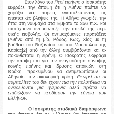
Στον λόγο του
Περί ειρήνης
ο Ισοκράτης
εκφράζει την άποψη ότι η Αθήνα πρέπει να
χαράξει νέα πορεία, εγκαταλείποντας τις
επεκτατικές βλέψεις της. Η Αθήνα γνωρίζει την
ήτ­τα στη ναυμαχία στα Έμβατα το 356 π.Χ. και
ταυτόχρονα αντιμετωπίζει την απειλή της περ­
σικής εισβολής. Οι αντιμαχόμενες παρατάξεις
(Αθήνα από τη μία, Ρόδος, Κως, Χίος με τη
βοήθεια του Βυζαντίου και του Μαυσώλου της
Καρίας
[2]
από την άλλη) συμβιβάζονται και α­
ποκαθίσταται η ειρήνη. Ο Ισοκράτης εκφράζει
την άποψη του για την αναγκαιότητα σύναψης
κοινής ειρήνης και ίδρυσης αποικιών στη
Θράκη, προκειμένου να αντιμετωπίσουν οι
Αθηναίοι την οικονομική κρίση.
Θεωρεί ότι οι
συμπολίτες του δεν έχουν πια την πολυτέλεια να
ονειρεύονται μια ηγεμονία αλλά πρέπει να
επιδιώξουν να κερδίσουν την εύνοια των
Ελλήνων.
Ο Ισοκράτης σταδιακά διαμόρφωνε