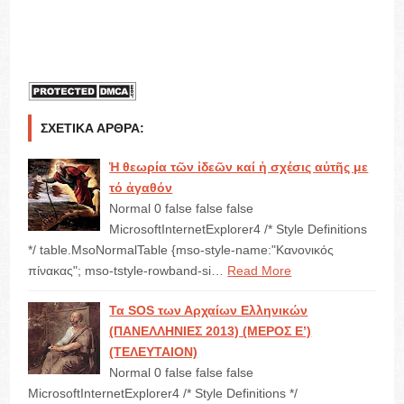
ΣΧΕΤΙΚΆ ΆΡΘΡΑ:
Ἡ θεωρία τῶν ἰδεῶν καί ἡ σχέσις αὐτῆς με
τό ἀγαθόν
Normal 0 false false false
MicrosoftInternetExplorer4 /* Style Definitions
*/ table.MsoNormalTable {mso-style-name:"Κανονικός
πίνακας"; mso-tstyle-rowband-si…
Read More
Τα SOS των Αρχαίων Ελληνικών
(ΠΑΝΕΛΛΗΝΙΕΣ 2013) (ΜΕΡΟΣ Ε’)
(ΤΕΛΕΥΤΑΙΟΝ)
Normal 0 false false false
MicrosoftInternetExplorer4 /* Style Definitions */