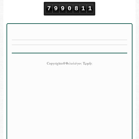
7
9
9
0
8
1
1
Copyrights@Φιλολόγος Ἑρμῆς