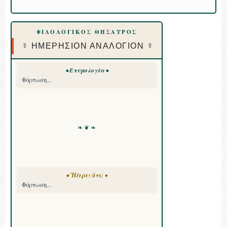
ΦΙΛΟΛΟΓΙΚΟΣ ΘΗΣΑΥΡΟΣ
☿ ΗΜΕΡΗΣΙΟΝ ΑΝΑΛΟΓΙΟΝ ☿
• Ετυμολογία •
Φόρτωση...
❧ ❦ ❧
• Ἤξερες ὅτι; •
Φόρτωση...