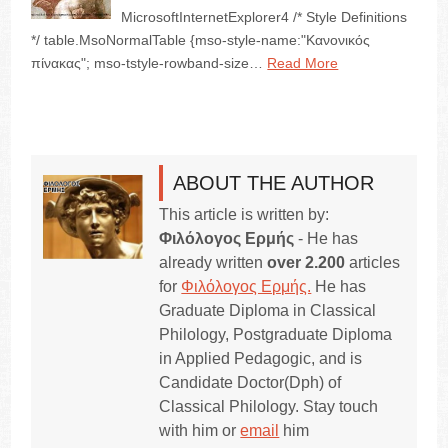
MicrosoftInternetExplorer4 /* Style Definitions
*/ table.MsoNormalTable {mso-style-name:"Κανονικός
πίνακας"; mso-tstyle-rowband-size…
Read More
ABOUT THE AUTHOR
This article is written by:
Φιλόλογος Ερμής
- He has
already written
over 2.200
articles
for
Φιλόλογος Ερμής.
He has
Graduate Diploma in Classical
Philology, Postgraduate Diploma
in Applied Pedagogic, and is
Candidate Doctor(Dph) of
Classical Philology. Stay touch
with him or
email
him