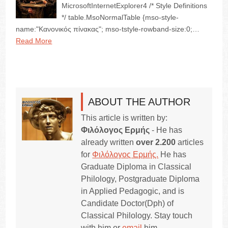
MicrosoftInternetExplorer4 /* Style Definitions
*/ table.MsoNormalTable {mso-style-
name:"Κανονικός πίνακας"; mso-tstyle-rowband-size:0;…
Read More
ABOUT THE AUTHOR
This article is written by:
Φιλόλογος Ερμής
- He has
already written
over 2.200
articles
for
Φιλόλογος Ερμής.
He has
Graduate Diploma in Classical
Philology, Postgraduate Diploma
in Applied Pedagogic, and is
Candidate Doctor(Dph) of
Classical Philology. Stay touch
with him or
email
him