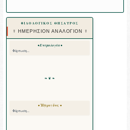
ΦΙΛΟΛΟΓΙΚΟΣ ΘΗΣΑΥΡΟΣ
☿ ΗΜΕΡΗΣΙΟΝ ΑΝΑΛΟΓΙΟΝ ☿
• Ετυμολογία •
Φόρτωση...
❧ ❦ ❧
• Ἤξερες ὅτι; •
Φόρτωση...