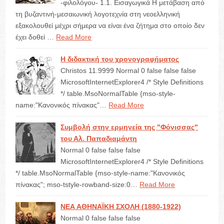
-φιλολόγου- 1.1. Εισαγωγικά Η μετάβαση από
τη βυζαντινή-μεσαιωνική λογοτεχνία στη νεοελληνική
εξακολουθεί μέχρι σήμερα να είναι ένα ζήτημα στο οποίο δεν
έχει δοθεί …
Read More
Η διδακτική του χρονογραφήματος
Christos 11.9999 Normal 0 false false false
MicrosoftInternetExplorer4 /* Style Definitions
*/ table.MsoNormalTable {mso-style-
name:"Κανονικός πίνακας"…
Read More
Συμβολή στην ερμηνεία της "Φόνισσας"
του Αλ. Παπαδιαμάντη
Normal 0 false false false
MicrosoftInternetExplorer4 /* Style Definitions
*/ table.MsoNormalTable {mso-style-name:"Κανονικός
πίνακας"; mso-tstyle-rowband-size:0…
Read More
ΝΕΑ ΑΘΗΝΑΪΚΗ ΣΧΟΛΗ (1880-1922)
Normal 0 false false false