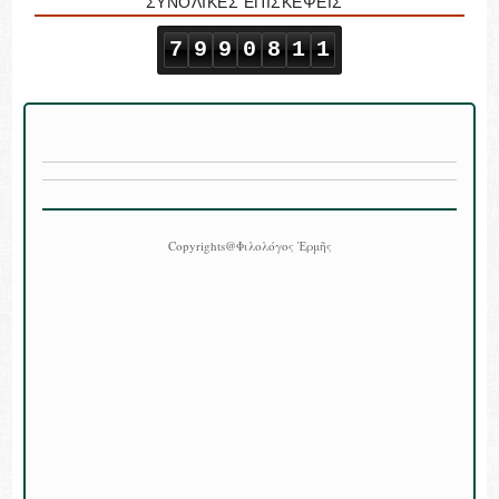
ΣΥΝΟΛΙΚΕΣ ΕΠΙΣΚΕΨΕΙΣ
7
9
9
0
8
1
1
Copyrights@Φιλολόγος Ἑρμῆς