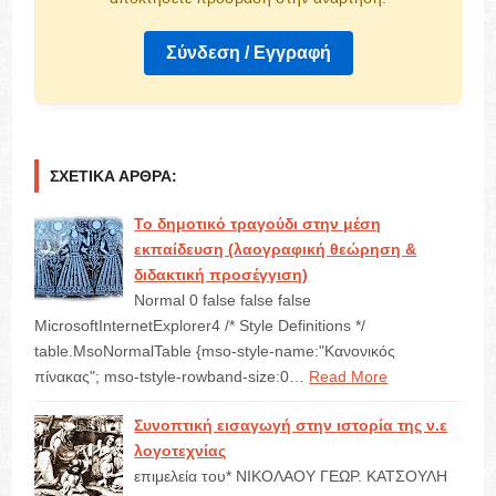
Σύνδεση / Εγγραφή
ΣΧΕΤΙΚΆ ΆΡΘΡΑ:
Το δημοτικό τραγούδι στην μέση
εκπαίδευση (λαογραφική θεώρηση &
διδακτική προσέγγιση)
Normal 0 false false false
MicrosoftInternetExplorer4 /* Style Definitions */
table.MsoNormalTable {mso-style-name:"Κανονικός
πίνακας"; mso-tstyle-rowband-size:0…
Read More
Συνοπτική εισαγωγή στην ιστορία της ν.ε
λογοτεχνίας
επιμελεία του* ΝΙΚΟΛΑΟΥ ΓΕΩΡ. ΚΑΤΣΟΥΛΗ