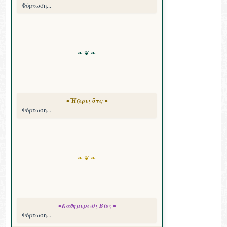
Φόρτωση...
❧ ❦ ❧
• Ἤξερες ὅτι; •
Φόρτωση...
❧ ❦ ❧
• Καθημερινός Βίος •
Φόρτωση...