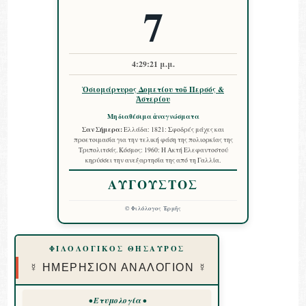
7
4:29:22 μ.μ.
Ὁσιομάρτυρος Δομετίου τοῦ Περσός &
Ἀστερίου
Μη διαθέσιμα ἀναγνώσματα
Σαν Σήμερα:
Ελλάδα: 1821: Σφοδρές μάχες και
προετοιμασία για την τελική φάση της πολιορκίας της
Τριπολιτσάς. Κόσμος: 1960: Η Ακτή Ελεφαντοστού
κηρύσσει την ανεξαρτησία της από τη Γαλλία.
ΑΥΓΟΥΣΤΟΣ
©
Φιλόλογος Ἑρμῆς
ΦΙΛΟΛΟΓΙΚΟΣ ΘΗΣΑΥΡΟΣ
☿ ΗΜΕΡΗΣΙΟΝ ΑΝΑΛΟΓΙΟΝ ☿
• Ετυμολογία •