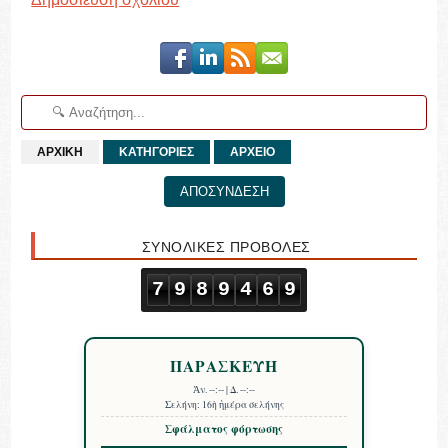
ΑΡΧΙΚΗ
ΚΑΤΗΓΟΡΙΕΣ
ΑΡΧΕΙΟ
ΑΠΟΣΥΝΔΕΣΗ
ΣΥΝΟΛΙΚΕΣ ΠΡΟΒΟΛΕΣ
7
9
8
9
4
6
9
ΠΑΡΑΣΚΕΥΗ
Ἀν.
--:--
| Δ.
--:--
Σελήνη:
16ὴ ἡμέρα σελήνης
Σφάλματος φόρτωσης